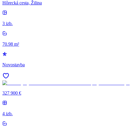
Hôrecká cesta, Žilina
3 izb.
70.98 m²
Novostavba
327 900 €
4 izb.