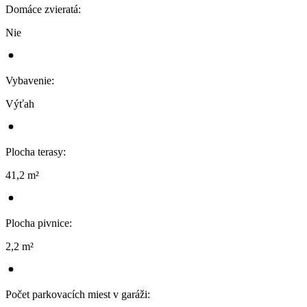
Domáce zvieratá
:
Nie
Vybavenie
:
Výťah
Plocha terasy
:
41,2 m²
Plocha pivnice
:
2,2 m²
Počet parkovacích miest v garáži
: