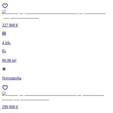
327 900 €
4 izb.
96.98 m²
Novostavba
299 900 €