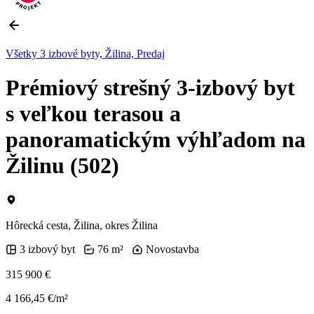
Všetky 3 izbové byty, Žilina, Predaj
Prémiový strešný 3-izbový byt
s veľkou terasou a
panoramatickým výhľadom na
Žilinu (502)
Hôrecká cesta, Žilina, okres Žilina
3 izbový byt
76 m²
Novostavba
315 900 €
4 166,45 €/m²