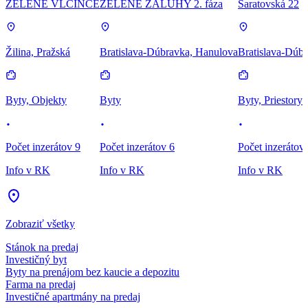
ZELENÉ VLČINCE
ZELENÉ ZÁLUHY 2. fáza
Saratovská 22
Žilina, Pražská
Bratislava-Dúbravka, Hanulova
Bratislava-Dúbr
Byty, Objekty
Byty
Byty, Priestory
Počet inzerátov 9
Počet inzerátov 6
Počet inzerátov
Info v RK
Info v RK
Info v RK
Zobraziť všetky
Stánok na predaj
Investičný byt
Byty na prenájom bez kaucie a depozitu
Farma na predaj
Investičné apartmány na predaj