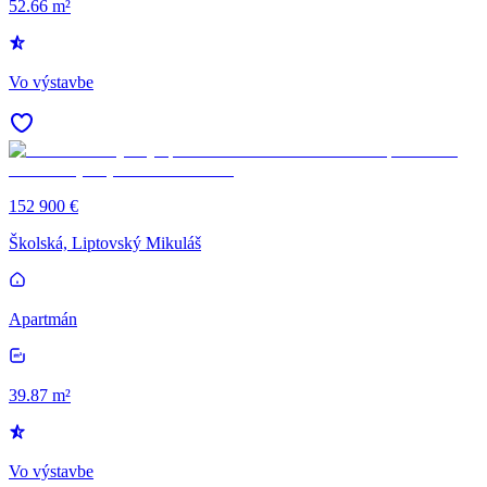
52.66 m²
Vo výstavbe
152 900 €
Školská, Liptovský Mikuláš
Apartmán
39.87 m²
Vo výstavbe