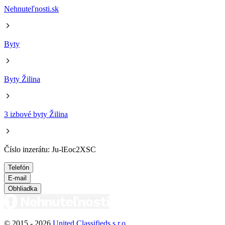
Nehnuteľnosti.sk
Byty
Byty Žilina
3 izbové byty Žilina
Číslo inzerátu: Ju-lEoc2XSC
Telefón
E-mail
Obhliadka
© 2015 -
2026
United Classifieds s.r.o.