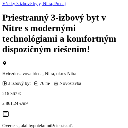
Všetky 3 izbové byty, Nitra, Predaj
Priestranný 3-izbový byt v
Nitre s modernými
technológiami a komfortným
dispozičným riešením!
Hviezdoslavova trieda, Nitra, okres Nitra
3 izbový byt
76 m²
Novostavba
216 367 €
2 861,24 €/m²
Overte si, akú hypotéku môžete získať.