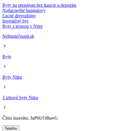
Byty na prenájom bez kaucie a depozitu
Najlacnejšie bungalovy
Lacné drevodomy
Investičný byt
Byty s terasou v Nitre
Nehnuteľnosti.sk
Byty
Byty Nitra
3 izbové byty Nitra
Číslo inzerátu: JuP6UOIhavG
Telefón