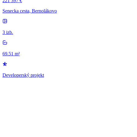
221 397 €
Senecka cesta, Bernolákovo
3 izb.
69.51 m²
Developerský projekt