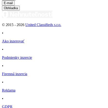
E-mail
Obhliadka
© 2015 -
2026
United Classifieds s.r.o.
•
Ako inzerovať
•
Podmienky inzercie
•
Firemná inzercia
•
Reklama
•
GDPR