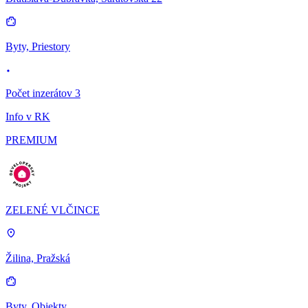
Byty, Priestory
Počet inzerátov 3
Info v RK
PREMIUM
ZELENÉ VLČINCE
Žilina, Pražská
Byty, Objekty