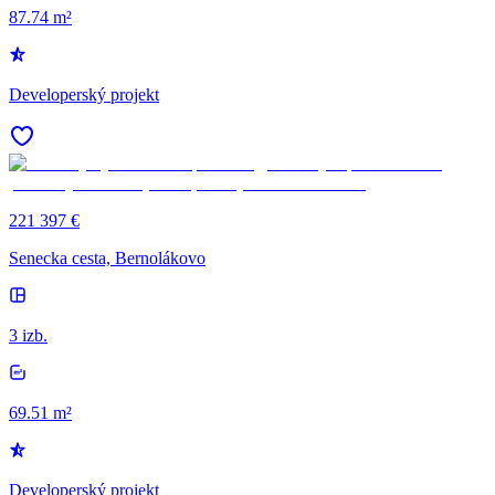
87.74 m²
Developerský projekt
221 397 €
Senecka cesta, Bernolákovo
3 izb.
69.51 m²
Developerský projekt