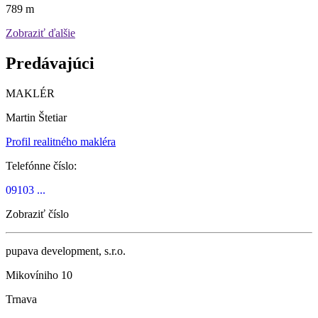
789 m
Zobraziť ďalšie
Predávajúci
MAKLÉR
Martin Štetiar
Profil realitného makléra
Telefónne číslo:
09103 ...
Zobraziť číslo
pupava development, s.r.o.
Mikovíniho 10
Trnava