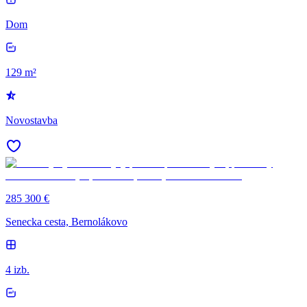
Dom
129 m²
Novostavba
285 300 €
Senecka cesta, Bernolákovo
4 izb.