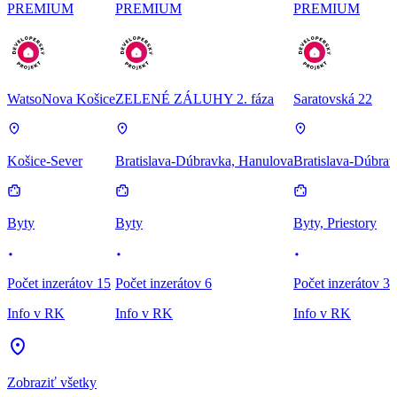
PREMIUM
PREMIUM
PREMIUM
WatsoNova Košice
ZELENÉ ZÁLUHY 2. fáza
Saratovská 22
Košice-Sever
Bratislava-Dúbravka, Hanulova
Bratislava-Dúbrav
Byty
Byty
Byty, Priestory
Počet inzerátov 15
Počet inzerátov 6
Počet inzerátov 3
Info v RK
Info v RK
Info v RK
Zobraziť všetky