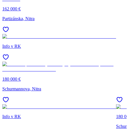
162 000 €
Partizánska, Nitra
Info v RK
180 000 €
Schurmannova, Nitra
Info v RK
180 00
Schurm