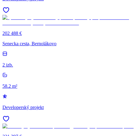
202 488 €
Senecka cesta, Bernolákovo
2 izb.
58.2 m²
Developerský projekt