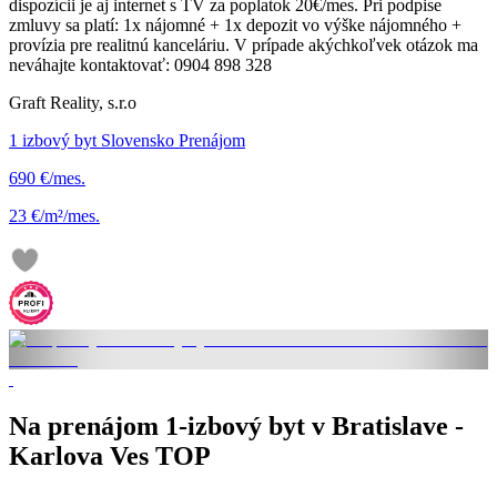
dispozícii je aj internet s TV za poplatok 20€/mes. Pri podpise
zmluvy sa platí: 1x nájomné + 1x depozit vo výške nájomného +
provízia pre realitnú kanceláriu. V prípade akýchkoľvek otázok ma
neváhajte kontaktovať: 0904 898 328
Graft Reality, s.r.o
1 izbový byt Slovensko Prenájom
690 €/mes.
23 €/m²/mes.
Na prenájom 1-izbový byt v Bratislave -
Karlova Ves TOP