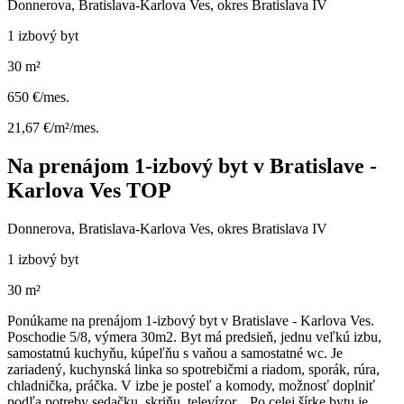
Donnerova, Bratislava-Karlova Ves, okres Bratislava IV
1 izbový byt
30 m²
650 €/mes.
21,67 €/m²/mes.
Na prenájom 1-izbový byt v Bratislave -
Karlova Ves TOP
Donnerova, Bratislava-Karlova Ves, okres Bratislava IV
1 izbový byt
30 m²
Ponúkame na prenájom 1-izbový byt v Bratislave - Karlova Ves.
Poschodie 5/8, výmera 30m2. Byt má predsieň, jednu veľkú izbu,
samostatnú kuchyňu, kúpeľňu s vaňou a samostatné wc. Je
zariadený, kuchynská linka so spotrebičmi a riadom, sporák, rúra,
chladnička, práčka. V izbe je posteľ a komody, možnosť doplniť
podľa potreby sedačku, skriňu, televízor... Po celej šírke bytu je