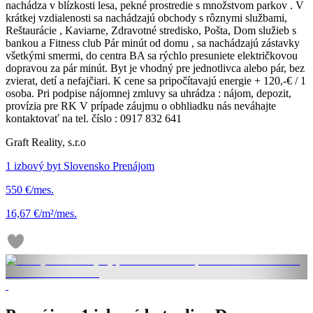
nachádza v blízkosti lesa, pekné prostredie s množstvom parkov . V
krátkej vzdialenosti sa nachádzajú obchody s rôznymi službami,
Reštaurácie , Kaviarne, Zdravotné stredisko, Pošta, Dom služieb s
bankou a Fitness club Pár minút od domu , sa nachádzajú zástavky
všetkými smermi, do centra BA sa rýchlo presuniete električkovou
dopravou za pár minút. Byt je vhodný pre jednotlivca alebo pár, bez
zvierat, detí a nefajčiari. K cene sa pripočítavajú energie + 120,-€ / 1
osoba. Pri podpise nájomnej zmluvy sa uhrádza : nájom, depozit,
provízia pre RK V prípade záujmu o obhliadku nás neváhajte
kontaktovať na tel. číslo : 0917 832 641
Graft Reality, s.r.o
1 izbový byt Slovensko Prenájom
550 €/mes.
16,67 €/m²/mes.