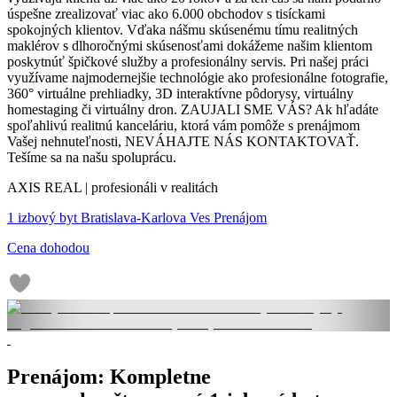
úspešne zrealizovať viac ako 6.000 obchodov s tisíckami
spokojných klientov. Vďaka nášmu skúsenému tímu realitných
maklérov s dlhoročnými skúsenosťami dokážeme našim klientom
poskytnúť špičkové služby a profesionálny servis. Pri našej práci
využívame najmodernejšie technológie ako profesionálne fotografie,
360° virtuálne prehliadky, 3D interaktívne pôdorysy, virtuálny
homestaging či virtuálny dron. ZAUJALI SME VÁS? Ak hľadáte
spoľahlivú realitnú kanceláriu, ktorá vám pomôže s prenájmom
Vašej nehnuteľnosti, NEVÁHAJTE NÁS KONTAKTOVAŤ.
Tešíme sa na našu spoluprácu.
AXIS REAL | profesionáli v realitách
1 izbový byt Bratislava-Karlova Ves Prenájom
Cena dohodou
Prenájom: Kompletne