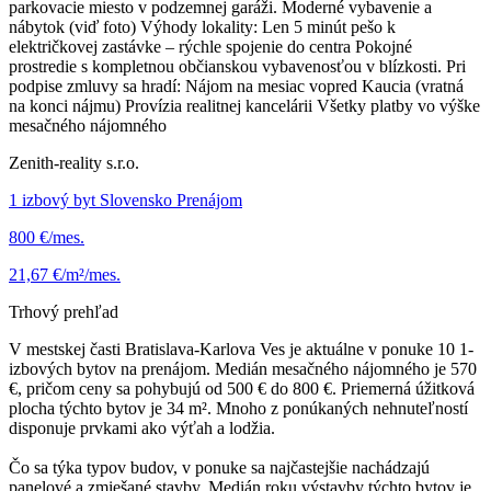
parkovacie miesto v podzemnej garáži. Moderné vybavenie a
nábytok (viď foto) Výhody lokality: Len 5 minút pešo k
električkovej zastávke – rýchle spojenie do centra Pokojné
prostredie s kompletnou občianskou vybavenosťou v blízkosti. Pri
podpise zmluvy sa hradí: Nájom na mesiac vopred Kaucia (vratná
na konci nájmu) Provízia realitnej kancelárii Všetky platby vo výške
mesačného nájomného
Zenith-reality s.r.o.
1 izbový byt Slovensko Prenájom
800 €/mes.
21,67 €/m²/mes.
Trhový prehľad
V mestskej časti Bratislava-Karlova Ves je aktuálne v ponuke 10 1-
izbových bytov na prenájom. Medián mesačného nájomného je 570
€, pričom ceny sa pohybujú od 500 € do 800 €. Priemerná úžitková
plocha týchto bytov je 34 m². Mnoho z ponúkaných nehnuteľností
disponuje prvkami ako výťah a lodžia.
Čo sa týka typov budov, v ponuke sa najčastejšie nachádzajú
panelové a zmiešané stavby. Medián roku výstavby týchto bytov je