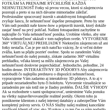
FOTKÁM SA PRENAJME RÝCHLEJŠIE KAŽDÁ
NEHNUTEĽNOSŤ Fotky sú prvou vecou, ktorú si záujemcovia
pozerajú a preto si na nich dávame mimoriadne záležať.
Profesionálne spracovaný inzerát s atraktívnymi fotografiami
zvyšuje šancu, že nehnuteľnosť úspešne prenajmete. Preto by sme
Vám radi ponúkli naše know-how a pripravili inzerát, ktorý dokáže
zaujať hneď na prvý pohľad. Našimi fotoaparátmi zachytíme to
najkrajšie čo Vaša nehnuteľnosť ponúka. Urobíme všetko, aby sme
Vašu nehnuteľnosť ukázali v tom najlepšom svetle. VYTVORENIE
360° VIRTUÁLNEJ PREHLIADKY Niektorým záujemcom už ani
fotky nestačia. Čas je pre nich natoľko vzácny, že si veľmi dobre
zvážia, kam sa pôjdu pozrieť osobne. Spolu so zaradením Vašej
nehnuteľnosti do našej ponuky, získate zadarmo 360º virtuálnu
prehliadku, vďaka ktorej sa môžu záujemcovia po Vašej
nehnuteľnosti doslovne poprechádzať. Jednoducho, pohodlne, 24
hodím denne. INTERAKTÍVNY 3D PÔDORYS Aby záujemcovia
nadobudli čo najlepšiu predstavu o dispozícii nehnuteľnosti,
vypracujeme Vám zadarmo aj interaktívny 3D pôdorys. A to aj v
prípade nezariadeného bytu či holobytu. Vytvorenie vizualizácie so
zariadením pre nás totiž nie je žiadny problém. ĎALŠIE VÝHODY
Ak sa rozhodnete s nami spolupracovať, umiestnime Vašu ponuku
na všetky najnavštevovanejšie realitné portály. Okrem toho ju
ponúkneme klientom z našej internej databázy a zabezpečíme Vám
kompletný právny servis. O NÁS Služby našej realitnej kancelárie
využívajú klienti už viac ako 20 rokov a za ten čas sa nám podarilo