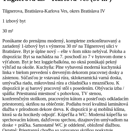
Tilgnerova, Bratislava-Karlova Ves, okres Bratislava IV
1 izbový byt
30 m²
Ponúkame do prenájmu moderný, kompletne zrekonštruovaný a
zariadený 1-izbový byt s výmerou 30 m² na Tilgnerovej ulici v
Bratislave. Byt je úplne nový – ešte v ňom nikto nebýval. Poloha a
dispozícia: Byt sa nachádza na 7. poschodí zo 7 v bytovom dome s
výťahom. Byt je bez loggie/balkóna, no okná ponúkajú pekný
výhľad na okolie. Kuchyňa: Plne vybavená moderná kuchynská
linka v bielom prevedení s dreveným dekorom pracovnej dosky a
zástenou. Súčasťou je vstavaná rúra, sklokeramická varná doska,
umývačka riadu, mikrovlnná rúra a chladnička s mrazničkou. K
dispozícii je aj barový pracovný stôl s posedením. Obývacia izba /
spálňa: Priestranná miestnosť s pohovkou, TV stenou,
konferenčným stolíkom, pracovným kútom a posteľou(s odkladacím
priestorom), skriňou na oblečenie. Podlahu tvorí kvalitná laminátová
dlažba v prírodnom dekore dreva. K dispozícii je aj mobílná klíma,
ktorá sa da hocikedy odpojiť. Kúpeľňa a WC: Moderná kúpeľňa so
sprchovacím kútom, dažďovou sprchou, dizajnovým umývadlom na
doske + práčka. Samostatné WC je oddelené, obložené dlažbou.
Ostatné: Priestranná chodba so vstavanou skriňou poskytuje