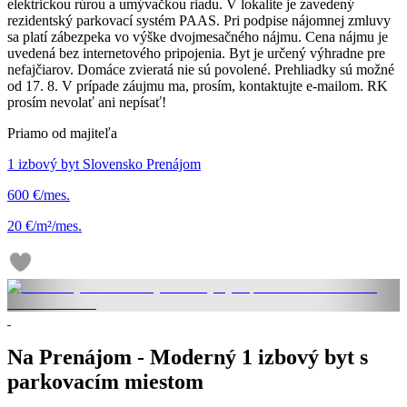
elektrickou rúrou a umývačkou riadu. V lokalite je zavedený
rezidentský parkovací systém PAAS. Pri podpise nájomnej zmluvy
sa platí zábezpeka vo výške dvojmesačného nájmu. Cena nájmu je
uvedená bez internetového pripojenia. Byt je určený výhradne pre
nefajčiarov. Domáce zvieratá nie sú povolené. Prehliadky sú možné
od 17. 8. V prípade záujmu ma, prosím, kontaktujte e-mailom. RK
prosím nevolať ani nepísať!
Priamo od majiteľa
1 izbový byt Slovensko Prenájom
600 €/mes.
20 €/m²/mes.
Na Prenájom - Moderný 1 izbový byt s
parkovacím miestom