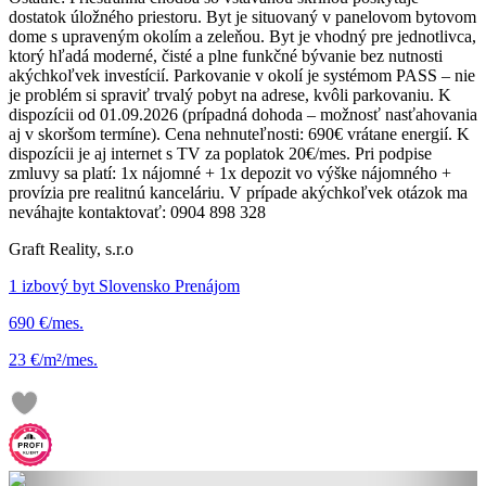
dostatok úložného priestoru. Byt je situovaný v panelovom bytovom
dome s upraveným okolím a zeleňou. Byt je vhodný pre jednotlivca,
ktorý hľadá moderné, čisté a plne funkčné bývanie bez nutnosti
akýchkoľvek investícií. Parkovanie v okolí je systémom PASS – nie
je problém si spraviť trvalý pobyt na adrese, kvôli parkovaniu. K
dispozícii od 01.09.2026 (prípadná dohoda – možnosť nasťahovania
aj v skoršom termíne). Cena nehnuteľnosti: 690€ vrátane energií. K
dispozícii je aj internet s TV za poplatok 20€/mes. Pri podpise
zmluvy sa platí: 1x nájomné + 1x depozit vo výške nájomného +
provízia pre realitnú kanceláriu. V prípade akýchkoľvek otázok ma
neváhajte kontaktovať: 0904 898 328
Graft Reality, s.r.o
1 izbový byt Slovensko Prenájom
690 €/mes.
23 €/m²/mes.