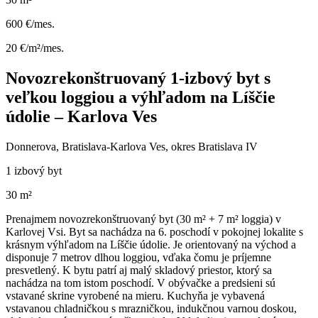
600 €/mes.
20 €/m²/mes.
Novozrekonštruovaný 1-izbový byt s
veľkou loggiou a výhľadom na Líščie
údolie – Karlova Ves
Donnerova, Bratislava-Karlova Ves, okres Bratislava IV
1 izbový byt
30 m²
Prenajmem novozrekonštruovaný byt (30 m² + 7 m² loggia) v
Karlovej Vsi. Byt sa nachádza na 6. poschodí v pokojnej lokalite s
krásnym výhľadom na Líščie údolie. Je orientovaný na východ a
disponuje 7 metrov dlhou loggiou, vďaka čomu je príjemne
presvetlený. K bytu patrí aj malý skladový priestor, ktorý sa
nachádza na tom istom poschodí. V obývačke a predsieni sú
vstavané skrine vyrobené na mieru. Kuchyňa je vybavená
vstavanou chladničkou s mrazničkou, indukčnou varnou doskou,