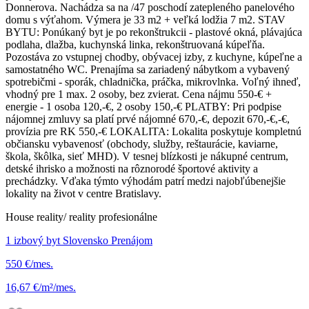
Donnerova. Nachádza sa na /47 poschodí zatepleného panelového
domu s výťahom. Výmera je 33 m2 + veľká lodžia 7 m2. STAV
BYTU: Ponúkaný byt je po rekonštrukcii - plastové okná, plávajúca
podlaha, dlažba, kuchynská linka, rekonštruovaná kúpeľňa.
Pozostáva zo vstupnej chodby, obývacej izby, z kuchyne, kúpeľne a
samostatného WC. Prenajíma sa zariadený nábytkom a vybavený
spotrebičmi - sporák, chladnička, práčka, mikrovlnka. Voľný ihneď,
vhodný pre 1 max. 2 osoby, bez zvierat. Cena nájmu 550-€ +
energie - 1 osoba 120,-€, 2 osoby 150,-€ PLATBY: Pri podpise
nájomnej zmluvy sa platí prvé nájomné 670,-€, depozit 670,-€,-€,
provízia pre RK 550,-€ LOKALITA: Lokalita poskytuje kompletnú
občiansku vybavenosť (obchody, služby, reštaurácie, kaviarne,
škola, škôlka, sieť MHD). V tesnej blízkosti je nákupné centrum,
detské ihrisko a možnosti na rôznorodé športové aktivity a
prechádzky. Vďaka týmto výhodám patrí medzi najobľúbenejšie
lokality na život v centre Bratislavy.
House reality/ reality profesionálne
1 izbový byt Slovensko Prenájom
550 €/mes.
16,67 €/m²/mes.