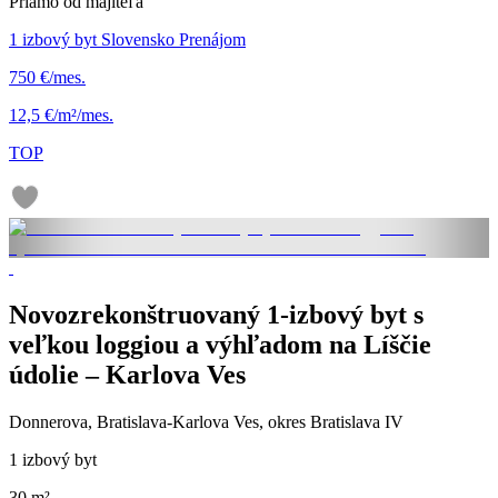
Priamo od majiteľa
1 izbový byt Slovensko Prenájom
750 €/mes.
12,5 €/m²/mes.
TOP
Novozrekonštruovaný 1-izbový byt s
veľkou loggiou a výhľadom na Líščie
údolie – Karlova Ves
Donnerova, Bratislava-Karlova Ves, okres Bratislava IV
1 izbový byt
30 m²