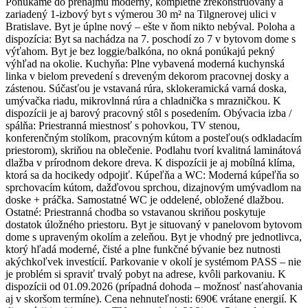
Ponúkame do prenájmu moderný, kompletne zrekonštruovaný a
zariadený 1-izbový byt s výmerou 30 m² na Tilgnerovej ulici v
Bratislave. Byt je úplne nový – ešte v ňom nikto nebýval. Poloha a
dispozícia: Byt sa nachádza na 7. poschodí zo 7 v bytovom dome s
výťahom. Byt je bez loggie/balkóna, no okná ponúkajú pekný
výhľad na okolie. Kuchyňa: Plne vybavená moderná kuchynská
linka v bielom prevedení s dreveným dekorom pracovnej dosky a
zástenou. Súčasťou je vstavaná rúra, sklokeramická varná doska,
umývačka riadu, mikrovlnná rúra a chladnička s mrazničkou. K
dispozícii je aj barový pracovný stôl s posedením. Obývacia izba /
spálňa: Priestranná miestnosť s pohovkou, TV stenou,
konferenčným stolíkom, pracovným kútom a posteľou(s odkladacím
priestorom), skriňou na oblečenie. Podlahu tvorí kvalitná laminátová
dlažba v prírodnom dekore dreva. K dispozícii je aj mobílná klíma,
ktorá sa da hocikedy odpojiť. Kúpeľňa a WC: Moderná kúpeľňa so
sprchovacím kútom, dažďovou sprchou, dizajnovým umývadlom na
doske + práčka. Samostatné WC je oddelené, obložené dlažbou.
Ostatné: Priestranná chodba so vstavanou skriňou poskytuje
dostatok úložného priestoru. Byt je situovaný v panelovom bytovom
dome s upraveným okolím a zeleňou. Byt je vhodný pre jednotlivca,
ktorý hľadá moderné, čisté a plne funkčné bývanie bez nutnosti
akýchkoľvek investícií. Parkovanie v okolí je systémom PASS – nie
je problém si spraviť trvalý pobyt na adrese, kvôli parkovaniu. K
dispozícii od 01.09.2026 (prípadná dohoda – možnosť nasťahovania
aj v skoršom termíne). Cena nehnuteľnosti: 690€ vrátane energií. K