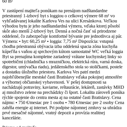
60 m²
V zastúpení majiteľa ponúkam na prenájom nadštandardne
priestranný 1-izbový byt s loggiou o celkovej výmere 68 m² vo
vyhľadávanej lokalite Karlova Ves na ulici Kresánkova. Veľkou
výhodou bytu je jeho nadštandardná výmera, vďaka ktorej pôsobí
skôr ako menší 2-izbový byt. Denná a nočná časť sú prirodzene
oddelené, čo zabezpečuje komfortné bývanie pre jednotlivca aj pár.
Výmera: • byt: 60,25 m² • loggia: 7,75 m² Dispozícia: vstupná
chodba priestranná obývacia izba oddelená spacia zóna kuchyňa
kúpeľňa s vaňou aj sprchovým kútom samostatné WC veľká loggia
Byt sa prenajíma kompletne zariadený vrátane kuchynskej linky so
spotrebičmi (chladnička s mrazničkou, elektrická rúra, varná doska,
digestor, umývačka riadu), jedálenského stola so stoličkami, postele
a dostatku úložného priestoru. Karlova Ves patrí medzi
najobľúbenejšie mestské časti Bratislavy vďaka pokojnej atmosfére
a výbornej občianskej vybavenosti. V pešej dostupnosti sa
nachádzajú potraviny, kaviarne, reštaurácie, lekáreň, zastávky MHD
aj množstvo zelene na prechádzky či šport. Lokalita zároveň ponúka
rýchle spojenie do centra mesta aj na ostatné časti Bratislavy. Cena
nájmu: • 750 €/mesiac pre 1 osobu • 780 €/mesiac pre 2 osoby Cena
zahŕňa energie aj internet. Pri podpise nájomnej zmluvy sa uhrádza
prvé mesačné nájomné, vratný depozit a provízia realitnej
kancelárie.