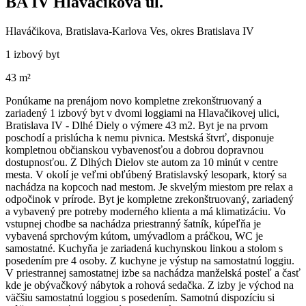
BA IV Hlaváčikova ul.
Hlaváčikova, Bratislava-Karlova Ves, okres Bratislava IV
1 izbový byt
43 m²
Ponúkame na prenájom novo kompletne zrekonštruovaný a
zariadený 1 izbový byt v dvomi loggiami na Hlavačikovej ulici,
Bratislava IV - Dlhé Diely o výmere 43 m2. Byt je na prvom
poschodí a prislúcha k nemu pivnica. Mestská štvrť, disponuje
kompletnou občianskou vybavenosťou a dobrou dopravnou
dostupnosťou. Z Dlhých Dielov ste autom za 10 minút v centre
mesta. V okolí je veľmi obľúbený Bratislavský lesopark, ktorý sa
nachádza na kopcoch nad mestom. Je skvelým miestom pre relax a
odpočinok v prírode. Byt je kompletne zrekonštruovaný, zariadený
a vybavený pre potreby moderného klienta a má klimatizáciu. Vo
vstupnej chodbe sa nachádza priestranný šatník, kúpeľňa je
vybavená sprchovým kútom, umývadlom a práčkou, WC je
samostatné. Kuchyňa je zariadená kuchynskou linkou a stolom s
posedením pre 4 osoby. Z kuchyne je výstup na samostatnú loggiu.
V priestrannej samostatnej izbe sa nachádza manželská posteľ a časť
kde je obývačkový nábytok a rohová sedačka. Z izby je východ na
väčšiu samostatnú loggiou s posedením. Samotnú dispozíciu si