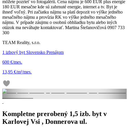
môžete pozrieť vo fotogalérii. Cena nájmu je 600 EUR plus energie
180 EUR mesačne kde sú zahrnuté energie, internet a tv. Byt je
ihneď voľný. Pri začiatku nájmu sa platí depozit vo výške jedného
mesačného nájmu a provízia RK vo výške jedného mesačného
nájmu. V prípade záujmu o osobnú obhliadku bytu alebo iných
otázok ma neváhajte kontaktovať. Martina Štefanovičová 0907 733
300
TEAM Reality, s.r.o.
1 izbový byt Slovensko Prenájom
600 €/mes.
13,95 €/m²/mes.
Kompletne prerobený 1,5 izb. byt v
Karlovej Vsi , Donnerova ul.