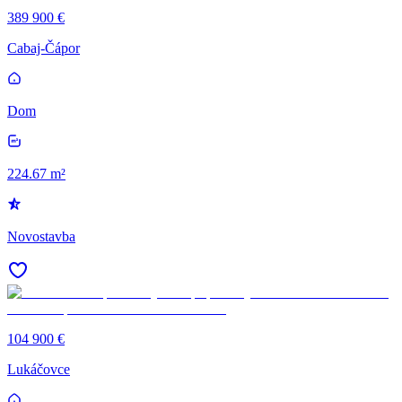
389 900 €
Cabaj-Čápor
Dom
224.67 m²
Novostavba
104 900 €
Lukáčovce