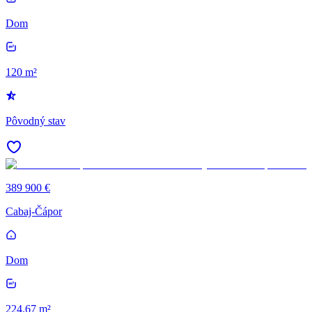
Dom
120 m²
Pôvodný stav
389 900 €
Cabaj-Čápor
Dom
224.67 m²