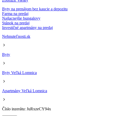
Zobraziť všetky
Byty na prenájom bez kaucie a depozitu
Farma na predaj
Najlacnejšie bungalovy
Stánok na predaj
Investičné apartmány na predaj
Nehnuteľnosti.sk
Byty
Byty Veľká Lomnica
Apartmány Veľká Lomnica
Číslo inzerátu: JuRxzeCY94x