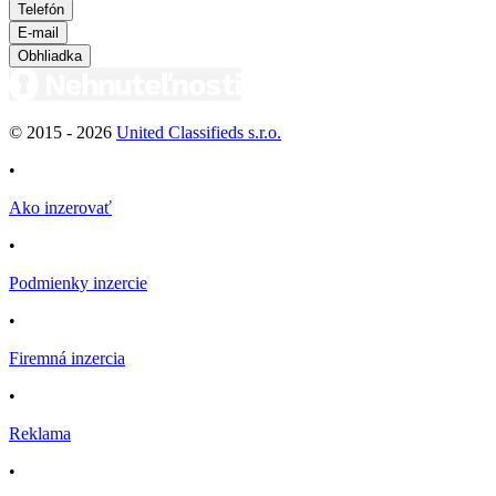
Telefón
E-mail
Obhliadka
© 2015 -
2026
United Classifieds s.r.o.
•
Ako inzerovať
•
Podmienky inzercie
•
Firemná inzercia
•
Reklama
•