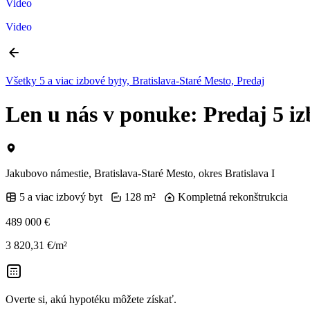
Video
Video
Všetky 5 a viac izbové byty, Bratislava-Staré Mesto, Predaj
Len u nás v ponuke: Predaj 5 i
Jakubovo námestie, Bratislava-Staré Mesto, okres Bratislava I
5 a viac izbový byt
128 m²
Kompletná rekonštrukcia
489 000 €
3 820,31 €/m²
Overte si, akú hypotéku môžete získať.