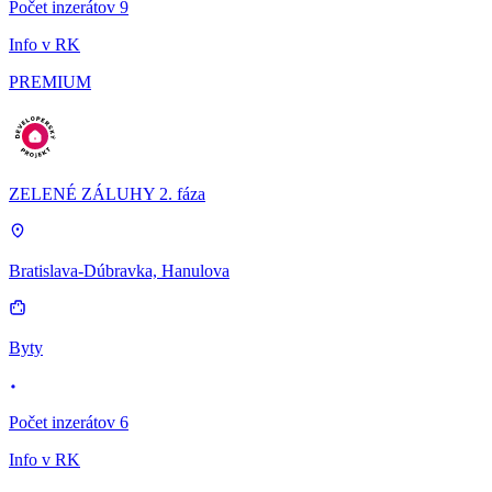
Počet inzerátov 9
Info v RK
PREMIUM
ZELENÉ ZÁLUHY 2. fáza
Bratislava-Dúbravka, Hanulova
Byty
Počet inzerátov 6
Info v RK