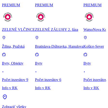
PREMIUM
PREMIUM
PREMIUM
ZELENÉ VLČINCE
ZELENÉ ZÁLUHY 2. fáza
WatsoNova Koš
Žilina, Pražská
Bratislava-Dúbravka, Hanulova
Košice-Sever
Byty, Objekty
Byty
Byty
Počet inzerátov 9
Počet inzerátov 6
Počet inzerátov
Info v RK
Info v RK
Info v RK
Zobraziť všetky