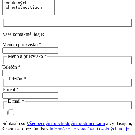
Vaše kontaktné údaje:
Meno a priezvisko *
Meno a priezvisko *
Telefón *
Telefón *
E-mail *
E-mail *
Súhlasím so
Všeobecnými obchodnými podmienkami
a vyhlasujem,
že som sa oboznámil/a s
Informáciou o spracúvaní osobných údajov
.