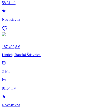
58.31 m²
Novostavba
187 402,8 €
Lintich, Banská Štiavnica
2 izb.
81.64 m²
Novostavba