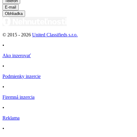
Telefón
E-mail
Obhliadka
© 2015 -
2026
United Classifieds s.r.o.
•
Ako inzerovať
•
Podmienky inzercie
•
Firemná inzercia
•
Reklama
•