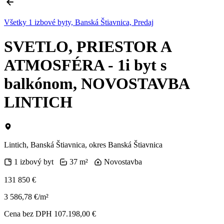
Všetky 1 izbové byty, Banská Štiavnica, Predaj
SVETLO, PRIESTOR A
ATMOSFÉRA - 1i byt s
balkónom, NOVOSTAVBA
LINTICH
Lintich, Banská Štiavnica, okres Banská Štiavnica
1 izbový byt
37 m²
Novostavba
131 850 €
3 586,78 €/m²
Cena bez DPH 107.198,00 €