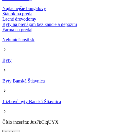
Najlacnejšie bungalovy
Stánok na predaj
Lacné drevodomy
Byty na prenájom bez kaucie a depozitu
Farma na predaj
Nehnuteľnosti.sk
Byty
Byty Banská Štiavnica
1 izbové byty Banská Štiavnica
Číslo inzerátu: Juz7kClqUYX