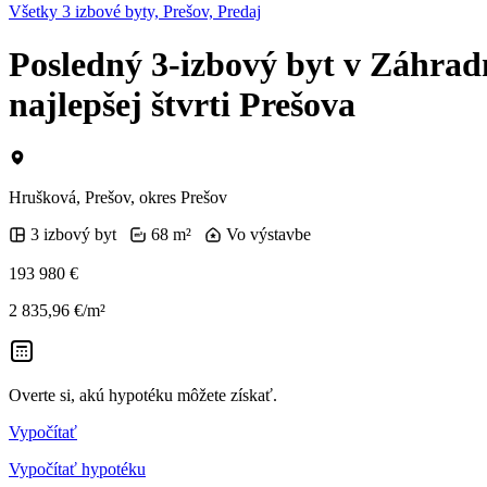
Všetky 3 izbové byty, Prešov, Predaj
Posledný 3-izbový byt v Záhradný
najlepšej štvrti Prešova
Hrušková, Prešov, okres Prešov
3 izbový byt
68 m²
Vo výstavbe
193 980 €
2 835,96 €/m²
Overte si, akú hypotéku môžete získať.
Vypočítať
Vypočítať hypotéku