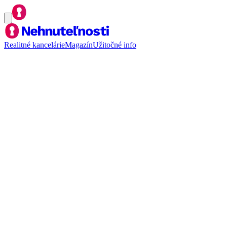
Realitné kancelárie
Magazín
Užitočné info