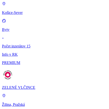
Košice-Sever
Byty
Počet inzerátov 15
Info v RK
PREMIUM
ZELENÉ VLČINCE
Žilina, Pražská