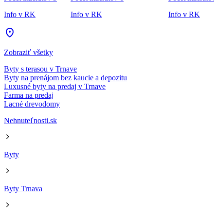
Info v RK
Info v RK
Info v RK
Zobraziť všetky
Byty s terasou v Trnave
Byty na prenájom bez kaucie a depozitu
Luxusné byty na predaj v Trnave
Farma na predaj
Lacné drevodomy
Nehnuteľnosti.sk
Byty
Byty Trnava