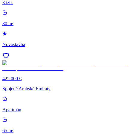
3 izb.
80 m²
Novostavba
425 000 €
Spojené Arabské Emiráty
Apartmán
65 m²