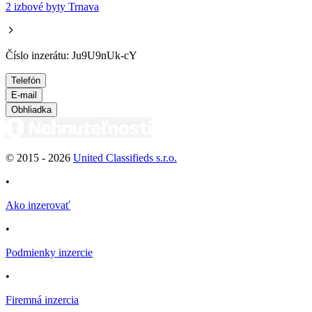
2 izbové byty Trnava
Číslo inzerátu: Ju9U9nUk-cY
Telefón
E-mail
Obhliadka
© 2015 -
2026
United Classifieds s.r.o.
•
Ako inzerovať
•
Podmienky inzercie
•
Firemná inzercia