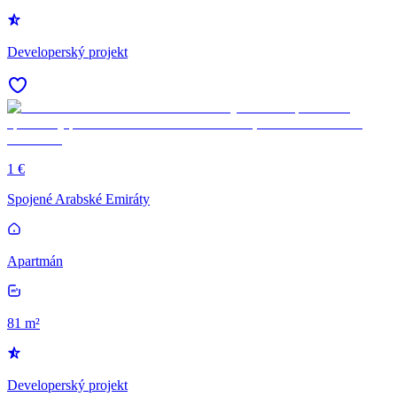
Developerský projekt
1 €
Spojené Arabské Emiráty
Apartmán
81 m²
Developerský projekt