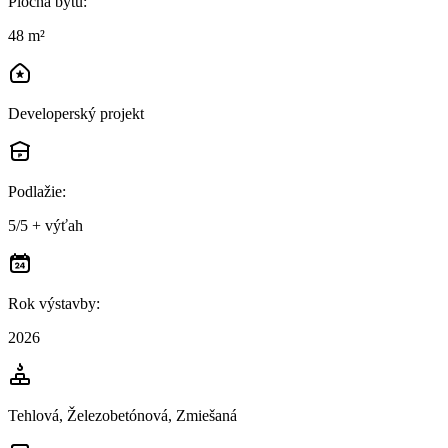
Plocha bytu
:
48 m²
Developerský projekt
Podlažie
:
5/5 + výťah
Rok výstavby
:
2026
Tehlová, Železobetónová, Zmiešaná