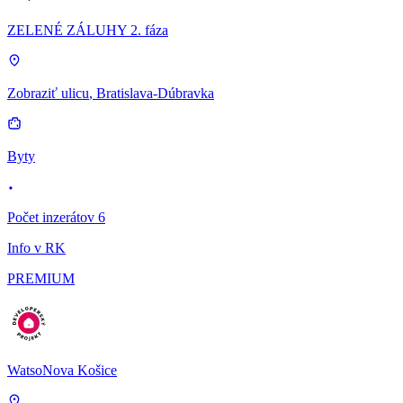
ZELENÉ ZÁLUHY 2. fáza
Zobraziť ulicu
, Bratislava-Dúbravka
Byty
Počet inzerátov 6
Info v RK
PREMIUM
WatsoNova Košice