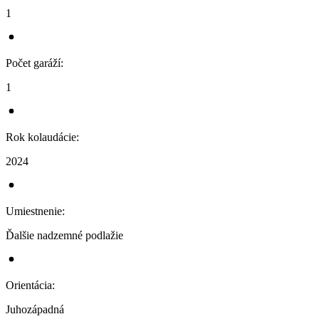
1
Počet garáží
:
1
Rok kolaudácie
:
2024
Umiestnenie
:
Ďalšie nadzemné podlažie
Orientácia
:
Juhozápadná