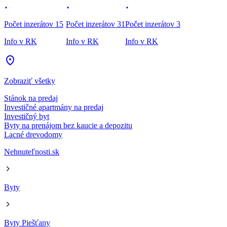
Počet inzerátov 15
Počet inzerátov 31
Počet inzerátov 3
Info v RK
Info v RK
Info v RK
Zobraziť všetky
Stánok na predaj
Investičné apartmány na predaj
Investičný byt
Byty na prenájom bez kaucie a depozitu
Lacné drevodomy
Nehnuteľnosti.sk
Byty
Byty Piešťany