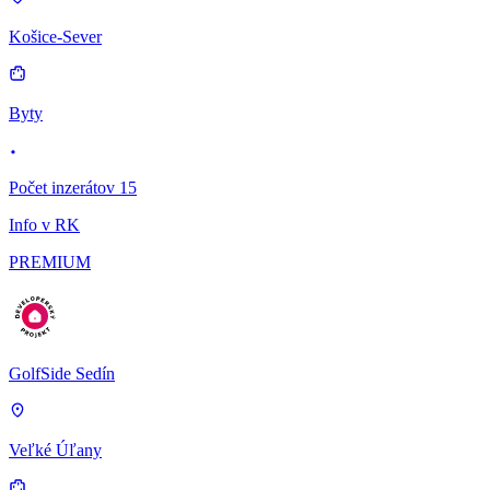
Košice-Sever
Byty
Počet inzerátov 15
Info v RK
PREMIUM
GolfSide Sedín
Veľké Úľany