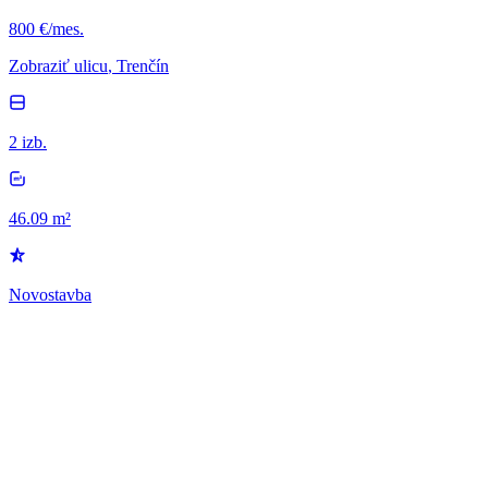
800 €/mes.
Zobraziť ulicu
, Trenčín
2 izb.
46.09 m²
Novostavba