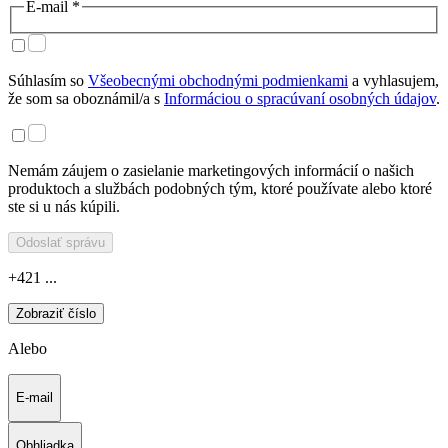
E-mail *
Súhlasím so
Všeobecnými obchodnými podmienkami
a vyhlasujem,
že som sa oboznámil/a s
Informáciou o spracúvaní osobných údajov
.
Nemám záujem o zasielanie marketingových informácií o našich
produktoch a službách podobných tým, ktoré používate alebo ktoré
ste si u nás kúpili.
Odoslať správu
+421 ...
Zobraziť číslo
Alebo
E-mail
Obhliadka