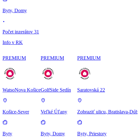
Byty, Domy
Počet inzerátov 31
Info v RK
PREMIUM
PREMIUM
PREMIUM
WatsoNova Košice
GolfSide Sedín
Saratovská 22
Košice-Sever
Veľké Úľany
Zobraziť ulicu
, Bratislava-Dúb
Byty
Byty, Domy
Byty, Priestory