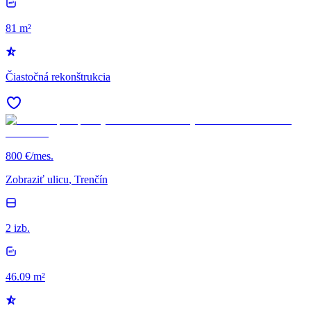
81 m²
Čiastočná rekonštrukcia
800 €/mes.
Zobraziť ulicu
, Trenčín
2 izb.
46.09 m²