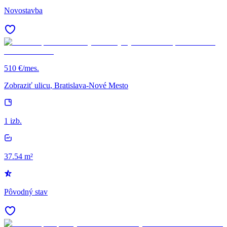
Novostavba
510 €/mes.
Zobraziť ulicu
, Bratislava-Nové Mesto
1 izb.
37.54 m²
Pôvodný stav