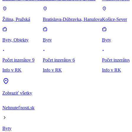
Žilina, Pražská
Bratislava-Dúbravka, Hanulova
Košice-Sever
Byty, Objekty
Byty
Byty
Počet inzerátov 9
Počet inzerátov 6
Počet inzerátov
Info v RK
Info v RK
Info v RK
Zobraziť všetky
Nehnuteľnosti.sk
Byty