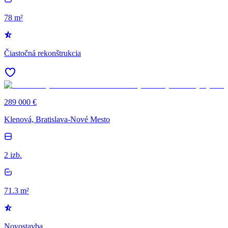
78 m²
Čiastočná rekonštrukcia
289 000 €
Klenová, Bratislava-Nové Mesto
2 izb.
71.3 m²
Novostavba