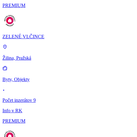
PREMIUM
ZELENÉ VLČINCE
Žilina, Pražská
Byty, Objekty
Počet inzerátov 9
Info v RK
PREMIUM