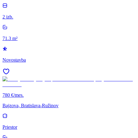
2 izb.
71.3 m²
Novostavba
780 €/mes.
Bajzova, Bratislava-Ružinov
Priestor