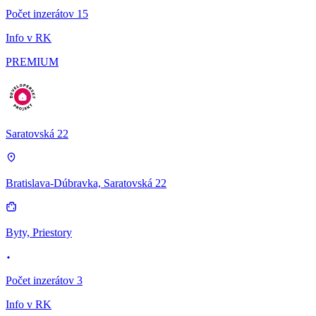
Počet inzerátov 15
Info v RK
PREMIUM
Saratovská 22
Bratislava-Dúbravka, Saratovská 22
Byty, Priestory
Počet inzerátov 3
Info v RK