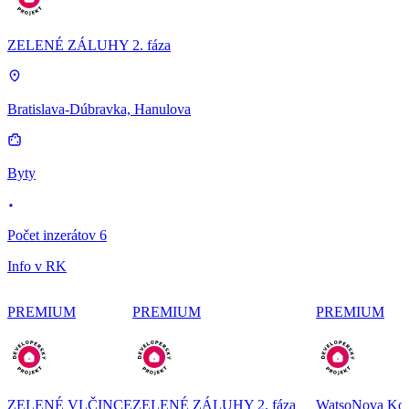
ZELENÉ ZÁLUHY 2. fáza
Bratislava-Dúbravka, Hanulova
Byty
Počet inzerátov 6
Info v RK
PREMIUM
PREMIUM
PREMIUM
ZELENÉ VLČINCE
ZELENÉ ZÁLUHY 2. fáza
WatsoNova Koš