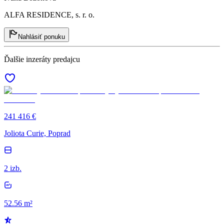
ALFA RESIDENCE, s. r. o.
Nahlásiť ponuku
Ďalšie inzeráty predajcu
241 416 €
Joliota Curie, Poprad
2 izb.
52.56 m²