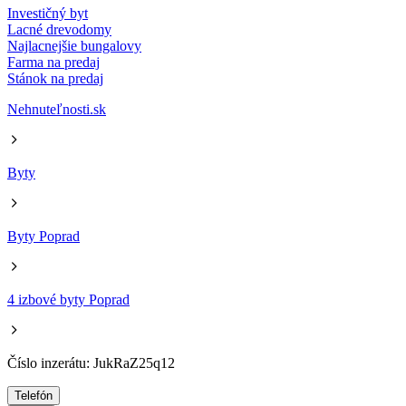
Investičný byt
Lacné drevodomy
Najlacnejšie bungalovy
Farma na predaj
Stánok na predaj
Nehnuteľnosti.sk
Byty
Byty Poprad
4 izbové byty Poprad
Číslo inzerátu: JukRaZ25q12
Telefón