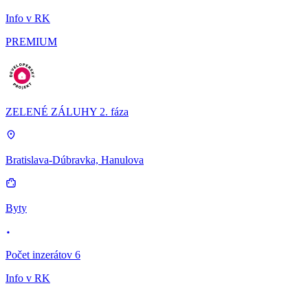
Info v RK
PREMIUM
ZELENÉ ZÁLUHY 2. fáza
Bratislava-Dúbravka, Hanulova
Byty
Počet inzerátov 6
Info v RK