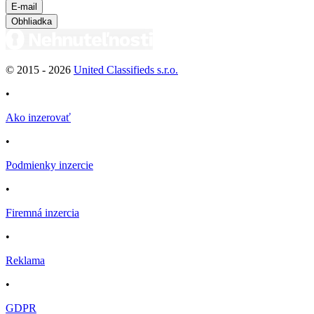
E-mail
Obhliadka
© 2015 -
2026
United Classifieds s.r.o.
•
Ako inzerovať
•
Podmienky inzercie
•
Firemná inzercia
•
Reklama
•
GDPR