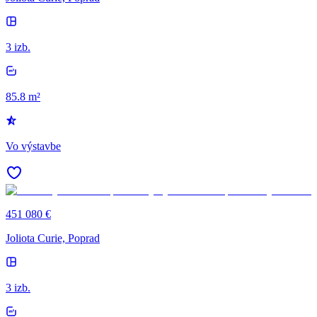
3 izb.
85.8 m²
Vo výstavbe
451 080 €
Joliota Curie, Poprad
3 izb.