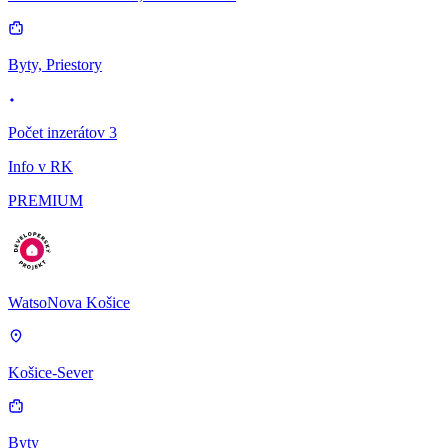
Byty, Priestory
Počet inzerátov 3
Info v RK
PREMIUM
WatsoNova Košice
Košice-Sever
Byty