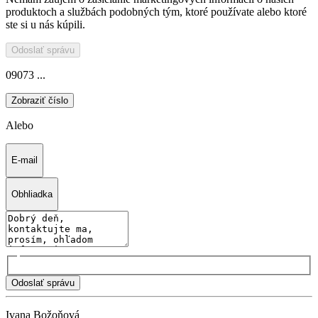
produktoch a službách podobných tým, ktoré používate alebo ktoré
ste si u nás kúpili.
Odoslať správu
09073 ...
Zobraziť číslo
Alebo
E-mail
Obhliadka
Odoslať správu
Ivana Božoňová