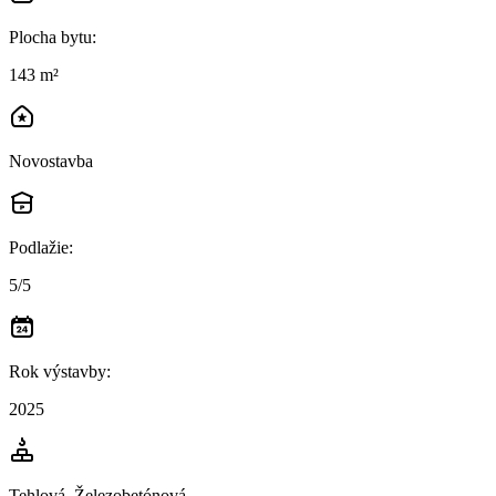
Plocha bytu
:
143 m²
Novostavba
Podlažie
:
5/5
Rok výstavby
:
2025
Tehlová, Železobetónová