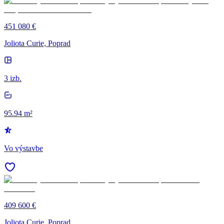
451 080 €
Joliota Curie, Poprad
3 izb.
95.94 m²
Vo výstavbe
409 600 €
Joliota Curie, Poprad