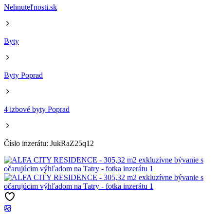
Nehnuteľnosti.sk
Byty
Byty Poprad
4 izbové byty Poprad
Číslo inzerátu: JukRaZ25q12