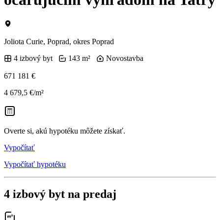
Joliota Curie, Poprad, okres Poprad
4 izbový byt
143 m²
Novostavba
671 181 €
4 679,5 €/m²
Overte si, akú hypotéku môžete získať.
Vypočítať
Vypočítať hypotéku
4 izbový byt na predaj