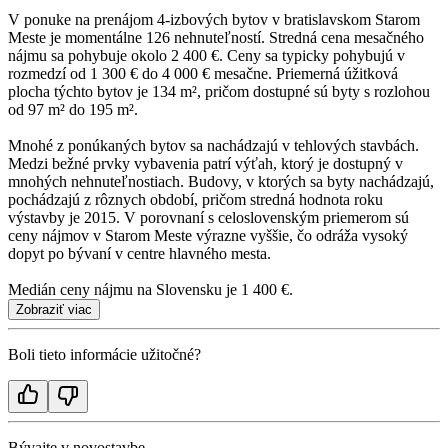
V ponuke na prenájom 4-izbových bytov v bratislavskom Starom
Meste je momentálne 126 nehnuteľností. Stredná cena mesačného
nájmu sa pohybuje okolo 2 400 €. Ceny sa typicky pohybujú v
rozmedzí od 1 300 € do 4 000 € mesačne. Priemerná úžitková
plocha týchto bytov je 134 m², pričom dostupné sú byty s rozlohou
od 97 m² do 195 m².
Mnohé z ponúkaných bytov sa nachádzajú v tehlových stavbách.
Medzi bežné prvky vybavenia patrí výťah, ktorý je dostupný v
mnohých nehnuteľnostiach. Budovy, v ktorých sa byty nachádzajú,
pochádzajú z rôznych období, pričom stredná hodnota roku
výstavby je 2015. V porovnaní s celoslovenským priemerom sú
ceny nájmov v Starom Meste výrazne vyššie, čo odráža vysoký
dopyt po bývaní v centre hlavného mesta.
Medián ceny nájmu na Slovensku je 1 400 €.
Zobraziť viac
Boli tieto informácie užitočné?
Bývajte v novostavbe