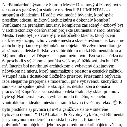
Nadštandardné bývanie v Starom Meste: Dizajnový 4 izbový byt s
terasou a s garážovým státím v rezidencii BLUMENTAL so
stropným chladením. Hľadáte výnimočné bývanie, ktoré spája
prestížnu adresu, špičkovú architektúru a dokonalý komfort?
Ponúkame na prenájom luxusný, kompletne zariadený 4-izbový byt
v architektonicky oceňovanom projekte Blumental v srdci Starého
Mesta. Tento byt je stvorený pre náročného klienta, ktorý ocení
nadčasový dizajn, ticho v centre mesta a skvelé reštaurácie, kaviarne
a obchody priamo v polyfunkčnom objekte. Skvelým benefitom je
aj záhrada a detské ihrisko vo vnútrobloku medzi Blumentálskou a
Mýtnou ulicou. 📐 Dispozícia a parametre bytu: Byt sa nachádza na
6. poschodí s výťahom a ponúka veľkorysú úžitkovú plochu 105
m². Interiér bol navrhnutý architektom a vybavený dizajnovým
nábytkom na mieru, ktorý maximalizuje priestor a estetický zážitok.
Vstupná hala s dostatkom úložného priestoru Priestranná obývacia
izba elegantne prepojená s modernou, plne vybavenou kuchyňou 3
samostatné spálne (ideálne ako spálňa, detská izba a domáca
pracovňa) Kúpeľňa a samostatná toaleta Praktický sklad priamo v
byte 🌿 Nádherná terasa s výhľadom do tichého, zeleného
vnútrobloku – ideálne miesto na rannú kávu či večerný relax. 📦 K
bytu prislúcha aj pivnica (3 m²) a garážové státie v suteréne
bytového domu. 📍 TOP Lokalita & Životný štýl: Projekt Blumental
je synonymom moderného mestského života. Priamo v
polyfunkčnom objekte a jeho bezprostrednom okolí nájdete všetko,