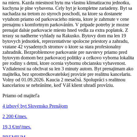
na mieru. Kazda miestnost bytu ma vlastnu klimatizacnu jednotku,
kuchyna je plne vybavena. Cely byt je kompletne zariadeny. Byt sa
nachadza na tretom zo styroch poschodi, na ktore sa dostanete
vytahom priamo od parkovacieho miesta, ktore je zahrnute v cene
prenajmu s komfortnym parkováním. V pripade potreby je mozne
prenajat dalsie parkovacie miesto hned vedla za extra poplatok. Z
terasy su nadherne vyhlady na Rakusko. Bytovy dom ma len 19
bytovych jednotiek, reprezentativne spolocne priestory a zahradu,
vratane 42 vysadenych stromov o ktore sa stara profesionalny
zahradnik. Bezproblemove parkovanie pre navstevy priamo pred
bytovym domom bez parkovacej politiky a celkovo vyborna lokalita
pre rodiny s detmi, ktore ocenia vybornu obciansku vybavenost.
Vzdialenost na obchvat su len 3 minuty autom. Byt prenajimam ako
majitelka, bez sprostredkovatelskej provizie pre realitnu kancelariu.
Volny od 01.09.2026. Kaucia 2 mesačná. Spolupráci s realitnou
kancelariou se nebráníme, keď Váš klient uhradí províziu.
Priamo od majiteľa
4 izbový byt Slovensko Prenájom
2 200 €/mes.
19,3 €/m²/mes.