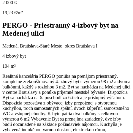
2 000 €
19,23 €/m²
PERGO - Priestranný 4-izbový byt na
Medenej ulici
Medená, Bratislava-Staré Mesto, okres Bratislava I
4 izbový byt
104 m²
Realitná kancelária PERGO ponúka na prenájom priestranný,
kompletne zrekonštruovaný 4-izbový byt s výmerou 98 m2 a dvoma
balkónmi, každý s rozlohou 3 m2. Byt sa nachádza na Medenej ulici
v centre Bratislavy a ponúka príjemné mestské bývanie. Dispozícia
Byt sa nachádza na 6. poschodí zo 6-tich a je prístupný výťahom.
Dispozícia pozostáva z obývacej izby prepojenej s otvorenou
kuchyňou, troch samostatných spální, dvoch kúpeľní, samostatného
WC a vstupnej chodby. K bytu patria dva balkóny s celkovou
výmerou 6 m2 Vybavenie Byt sa prenajíma zariadený, dve izby
budú dozariadené na základe požiadaviek nájomcu. Kuchyňa je
vybavená indukčnou varnou doskou, elektrickou rúrou,