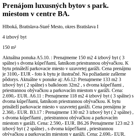
Prenájom luxusných bytov s park.
miestom v centre BA.
Hlboká, Bratislava-Staré Mesto, okres Bratislava I
4 izbový byt
150 m²
Aktuálna ponuka A5.10. : Prenajmeme 150 m2 4 izbový byt ( 3
spálne) s dvoma kúpeľňami, šatníkom priestrannou obývačkou. K
bytu prináleží parkovacie miesto v uzavretej garáži. Cena prenájmu
je 3100,- EUR - foto k bytu je ilustračné. Na požiadanie zašleme
pôdorys. Aktuálne v ponuke aj: A6.12: Prenajmeme 133 m2 3
izbový byt ( 2 spálne) s balkónom 32m2 , s dvoma kúpeľňami ,
priestrannou obývačkou a parkovacím miestom v garáži. Cena:
2.690,- EUR. A6.11 : Prenajmeme 118 m2 4 izbový byt ( 3 spálne) s
dvoma kúpeľňami, šatníkom priestrannou obývačkou. K bytu
prináleží parkovacie miesto v uzavretej garáži. Cena prenájmu je
2.360,- EUR. B3.17 : Prenajmeme 130 m2 3 izbový byt ( 2 spálne) ,
s dvoma kúpeľňami , priestrannou obývačkou a parkovacím
miestom v garáži. Cena: 2.590,- EUR. B6.26 Prenajmeme 123 m2 3
izbový byt ( 2 spálne) , s dvoma kúpeľňami , priestrannou
obývačkou a parkovacím miestom v garáži. Cena: 2.690,- EUR.