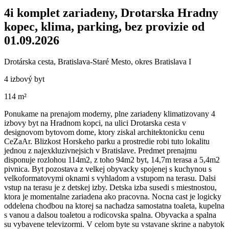
4i komplet zariadeny, Drotarska Hradny
kopec, klima, parking, bez provizie od
01.09.2026
Drotárska cesta, Bratislava-Staré Mesto, okres Bratislava I
4 izbový byt
114 m²
Ponukame na prenajom moderny, plne zariadeny klimatizovany 4
izbovy byt na Hradnom kopci, na ulici Drotarska cesta v
designovom bytovom dome, ktory ziskal architektonicku cenu
CeZaAr. Blizkost Horskeho parku a prostredie robi tuto lokalitu
jednou z najexkluzivnejsich v Bratislave. Predmet prenajmu
disponuje rozlohou 114m2, z toho 94m2 byt, 14,7m terasa a 5,4m2
pivnica. Byt pozostava z velkej obyvacky spojenej s kuchynou s
velkoformatovymi oknami s vyhladom a vstupom na terasu. Dalsi
vstup na terasu je z detskej izby. Detska izba susedi s miestnostou,
ktora je momentalne zariadena ako pracovna. Nocna cast je logicky
oddelena chodbou na ktorej sa nachadza samostatna toaleta, kupelna
s vanou a dalsou toaletou a rodicovska spalna. Obyvacka a spalna
su vybavene televizormi. V celom byte su vstavane skrine a nabytok