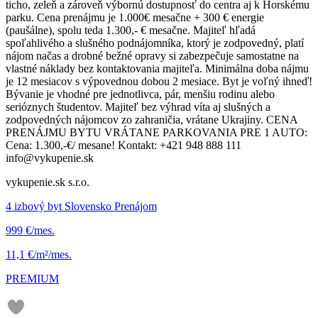
ticho, zeleň a zároveň výbornú dostupnosť do centra aj k Horskému
parku. Cena prenájmu je 1.000€ mesačne + 300 € energie
(paušálne), spolu teda 1.300,- € mesačne. Majiteľ hľadá
spoľahlivého a slušného podnájomníka, ktorý je zodpovedný, platí
nájom načas a drobné bežné opravy si zabezpečuje samostatne na
vlastné náklady bez kontaktovania majiteľa. Minimálna doba nájmu
je 12 mesiacov s výpovednou dobou 2 mesiace. Byt je voľný ihneď!
Bývanie je vhodné pre jednotlivca, pár, menšiu rodinu alebo
serióznych študentov. Majiteľ bez výhrad víta aj slušných a
zodpovedných nájomcov zo zahraničia, vrátane Ukrajiny. CENA
PRENÁJMU BYTU VRÁTANE PARKOVANIA PRE 1 AUTO:
Cena: 1.300,-€/ mesane! Kontakt: +421 948 888 111
info@vykupenie.sk
vykupenie.sk s.r.o.
4 izbový byt Slovensko Prenájom
999 €/mes.
11,1 €/m²/mes.
PREMIUM