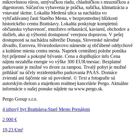
mikrovlnnou rúrou, umývačkou riadu, chladničkou s mrazničkou a
digestorom. Súčasťou vybavenia je práčka, sušička, klimatizácia a
vstavané skrine. Lokalita Medená ulica sa nachádza vo
vyhľadávanej časti Starého Mesta, v bezprostrednej blízkosti
historického centra Bratislavy. Lokalita poskytuje kompletnú
občiansku vybavenosť, množstvo reštaurácií, kaviarní, obchodov a
služieb, ako aj výbornú dostupnosť verejnou dopravou. V pešej
dostupnosti sa nachádza nábrežie Dunaja, Slovenské národné
divadlo, Eurovea, Hviezdoslavovo námestie aj obľúbené oddychové
a kultúrne miesta centra mesta. Napriek centrálnej polohe ponúka
byt príjemné a pokojné bývanie. Cena a doplňujúce info Cena
nájmu nezahŕňa energie vo výške 300 EUR/mesiac. Bezplatné
parkovanie je možné vo dvore za rampou. Trvalý pobyt je možné
prihlásiť na účely rezidentského parkovania PAAS. Domáce
zvieratá ani fajčenie nie sú povolené. © Text a fotografie sú
autorským dielom a majetkom realitnej kancelárie Pergo. Aktuálne
informácie o našej ponuke nájdete na www.pergo.sk.
Pergo Group s.r.o.
4 izbový byt Bratislava-Staré Mesto Prenájom
2 000 €
19,23 €/m²