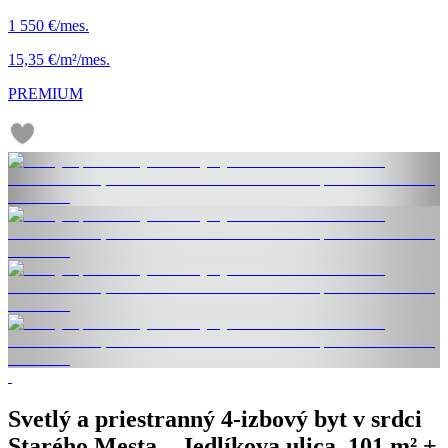
1 550 €/mes.
15,35 €/m²/mes.
PREMIUM
Svetlý a priestranný 4-izbový byt v srdci
Starého Mesta – Jedlíkova ulica, 101 m² +