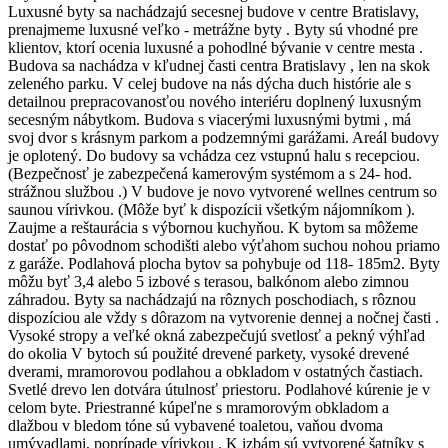
Luxusné byty sa nachádzajú secesnej budove v centre Bratislavy,
prenajmeme luxusné veľko - metrážne byty . Byty sú vhodné pre
klientov, ktorí ocenia luxusné a pohodlné bývanie v centre mesta .
Budova sa nachádza v kľudnej časti centra Bratislavy , len na skok
zeleného parku. V celej budove na nás dýcha duch histórie ale s
detailnou prepracovanosťou nového interiéru doplnený luxusným
secesným nábytkom. Budova s viacerými luxusnými bytmi , má
svoj dvor s krásnym parkom a podzemnými garážami. Areál budovy
je oplotený. Do budovy sa vchádza cez vstupnú halu s recepciou.
(Bezpečnosť je zabezpečená kamerovým systémom a s 24- hod.
strážnou službou .) V budove je novo vytvorené wellnes centrum so
saunou vírivkou. (Môže byť k dispozícii všetkým nájomníkom ).
Zaujme a reštaurácia s výbornou kuchyňou. K bytom sa môžeme
dostať po pôvodnom schodišti alebo výťahom suchou nohou priamo
z garáže. Podlahová plocha bytov sa pohybuje od 118- 185m2. Byty
môžu byť 3,4 alebo 5 izbové s terasou, balkónom alebo zimnou
záhradou. Byty sa nachádzajú na rôznych poschodiach, s rôznou
dispozíciou ale vždy s dôrazom na vytvorenie dennej a nočnej časti .
Vysoké stropy a veľké okná zabezpečujú svetlosť a pekný výhľad
do okolia V bytoch sú použité drevené parkety, vysoké drevené
dverami, mramorovou podlahou a obkladom v ostatných častiach.
Svetlé drevo len dotvára útulnosť priestoru. Podlahové kúrenie je v
celom byte. Priestranné kúpeľne s mramorovým obkladom a
dlažbou v bledom tóne sú vybavené toaletou, vaňou dvoma
umývadlami, poprípade vírivkou . K izbám sú vytvorené šatníky s