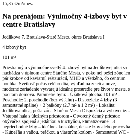
15,35 €/m²/mes.
Na prenájom: Výnimočný 4-izbový byt v
centre Bratislavy
Jedlíkova 7, Bratislava-Staré Mesto, okres Bratislava I
4 izbový byt
101 m²
Priestranný a výnimočne svetlý 4-izbový byt na Jedlíkovej ulici sa
nachádza v úplnom centre Starého Mesta, v pokojnej pešej zóne len
pár krokov od kaviarní, reštaurácií, MHD a všetkého, čo centrum
ponúka. Svetlosť počas celého dňa, výhľad na zeleň a nové,
moderné zariadenie vytvárajú ideálne prostredie pre život v meste, s
pocitom domova. Parametre bytu: - Úžitková plocha: 101 m² -
Poschodie: 2. poschodie (bez výťahu) - Dispozícia: 4 izby (3
samostatné spálne) + 2 balkóny (2,7 m² a 1,2 m²) - Lokalita:
Jedlíkova ulica, pešia zóna Starého Mesta Dispozícia a vybavenie: -
Vstupná hala s úložným priestorom - Otvorený denný priestor:
obývačka spojená s jedálňou a kuchyňou, klimatizované - 3
nepriechodné izby – ideálne ako spálne, detské izby alebo pracovňa
- Kúpeľňa s vaňou, práčkou a vlastným kotlom - Samostatné WC -