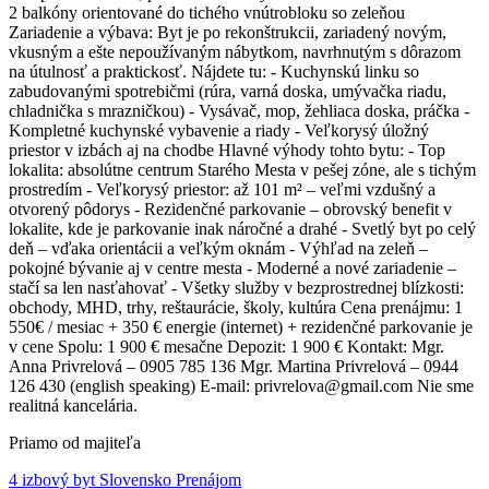
2 balkóny orientované do tichého vnútrobloku so zeleňou
Zariadenie a výbava: Byt je po rekonštrukcii, zariadený novým,
vkusným a ešte nepoužívaným nábytkom, navrhnutým s dôrazom
na útulnosť a praktickosť. Nájdete tu: - Kuchynskú linku so
zabudovanými spotrebičmi (rúra, varná doska, umývačka riadu,
chladnička s mrazničkou) - Vysávač, mop, žehliaca doska, práčka -
Kompletné kuchynské vybavenie a riady - Veľkorysý úložný
priestor v izbách aj na chodbe Hlavné výhody tohto bytu: - Top
lokalita: absolútne centrum Starého Mesta v pešej zóne, ale s tichým
prostredím - Veľkorysý priestor: až 101 m² – veľmi vzdušný a
otvorený pôdorys - Rezidenčné parkovanie – obrovský benefit v
lokalite, kde je parkovanie inak náročné a drahé - Svetlý byt po celý
deň – vďaka orientácii a veľkým oknám - Výhľad na zeleň –
pokojné bývanie aj v centre mesta - Moderné a nové zariadenie –
stačí sa len nasťahovať - Všetky služby v bezprostrednej blízkosti:
obchody, MHD, trhy, reštaurácie, školy, kultúra Cena prenájmu: 1
550€ / mesiac + 350 € energie (internet) + rezidenčné parkovanie je
v cene Spolu: 1 900 € mesačne Depozit: 1 900 € Kontakt: Mgr.
Anna Privrelová – 0905 785 136 Mgr. Martina Privrelová – 0944
126 430 (english speaking) E-mail: privrelova@gmail.com Nie sme
realitná kancelária.
Priamo od majiteľa
4 izbový byt Slovensko Prenájom