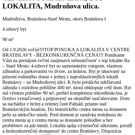
LOKALITA, Mudroňova ulica.
Mudroňova, Bratislava-Staré Mesto, okres Bratislava I
4 izbový byt
90 m²
Od 1.9.2026 voľný!!!TOP PONUKA A LOKALITA V CENTRE
BRATISLAVY - BEZKONKURENČNÁ CENA!!! Ponúkame
Vám na prenájom veľmi zaujimavú nehnuteľnosť v top lokalite Ba
– Staré Mesto: 4-izbový byt so samostatným vstupom, vlastnou
záhradou a parkovaním vo dvore, za bránou. Byt je situovaný na
prízemí rodinného domu v jednej z najexkluzívnejších lokalít
Bratislavy – na Mudroňovej ulici. K bytu prislúcha udržiavaná
záhrada s rozlohou približne 400 m², ktorá obklopuje celý dom. Byt
má výmeru približne 90 m², prešiel kompletnou rekonštrukciou, je
čerstvo vymaľovaný a pripravený na okamžité nasťahovanie. Dom
sa nachádza v tichej a zelenej časti Palisád, priamo nad
Bratislavským hradom. Do historického centra mesta sa dostanete
pešo za niekoľko minút. Pred domom je zastávka trolejbusu do
centra mesta aj z centra mesta sa dostanete pohodlne a bez
problémov za pár minút. Lokalita spája výnimočné súkromie, prestíž
a bezkonkurenčnú dostupnosť do centra Bratislavy. Dispozícia