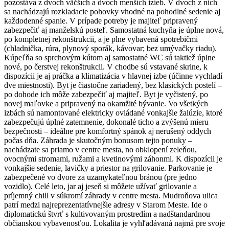
pozostáva z dvoch väčších a dvoch menších izieb. V dvoch z nich
sa nachádzajú rozkladacie pohovky vhodné na pohodlné sedenie aj
každodenné spanie. V prípade potreby je majiteľ pripravený
zabezpečiť aj manželskú posteľ. Samostatná kuchyňa je úplne nová,
po kompletnej rekonštrukcii, a je plne vybavená spotrebičmi
(chladnička, rúra, plynový sporák, kávovar; bez umývačky riadu).
Kúpeľňa so sprchovým kútom aj samostatné WC sú taktiež úplne
nové, po čerstvej rekonštrukcii. V chodbe sú vstavané skrine, k
dispozícii je aj práčka a klimatizácia v hlavnej izbe (účinne vychladí
dve miestnosti). Byt je čiastočne zariadený, bez klasických postelí –
po dohode ich môže zabezpečiť aj majiteľ. Byt je vyčistený, po
novej maľovke a pripravený na okamžité bývanie. Vo všetkých
izbách sú namontované elektricky ovládané vonkajšie žalúzie, ktoré
zabezpečujú úplné zatemnenie, dokonalé ticho a zvýšenú mieru
bezpečnosti – ideálne pre komfortný spánok aj nerušený oddych
počas dňa. Záhrada je skutočným bonusom tejto ponuky –
nachádzate sa priamo v centre mesta, no obklopení zeleňou,
ovocnými stromami, ružami a kvetinovými záhonmi. K dispozícii je
vonkajšie sedenie, lavičky a priestor na grilovanie. Parkovanie je
zabezpečené vo dvore za uzamykateľnou bránou (pre jedno
vozidlo). Celé leto, jar aj jeseň si môžete užívať grilovanie a
príjemný chill v súkromí záhrady v centre mesta. Mudroňova ulica
patrí medzi najreprezentatívnejšie adresy v Starom Meste. Ide o
diplomatickú štvrť s kultivovaným prostredím a nadštandardnou
občianskou vybavenosťou. Lokalita je vyhľadávaná najmä pre svoje