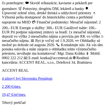
čo potrebujete: 🍽️ Skvelé reštaurácie, kaviarne a pekáreň pre
gurmánov 🛒 Potraviny, drogériu DM, lekáreň a banky 🌳
Upravené zelené zóny, detské ihriská a oddychové priestory 🚶
Výborná pešia dostupnosť do historického centra a perfektné
napojenie na MHD 💳 Finančné podmienky: Mesačné nájomné: 2
200,- EUR Energie a služby: 300,- EUR Garážové tsátie: 100,-
EUR Pri podpise nájomnej zmluvy sa hradí: 1x mesačné nájomné,
depozit vo výške 2-mesačného nájmu a provízia pre RK vo výške 1-
mesačného nájmu. 📅 Byt je voľný od 1.9.2026. 👀 Obhliadky sú
možné po dohode od augusta 2026. 📞 Kontaktujte nás: Ak vás táto
ponuka oslovila a máte záujem o obhliadku tohto výnimočného
priestoru, neváhajte ma kontaktovať: Mgr. Dana Krátka 📱 Mobil:
0902 222 212 📧 E-mail: kratka@accentreal.sk 🌐 Realitná
kancelária: ACCENT REAL, s.r.o., Drieňová 34, Bratislava
ACCENT REAL
4 izbový byt Slovensko Prenájom
2 200 €/mes.
19,47 €/m²/mes.
Trhový prehľad