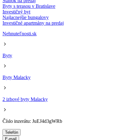
Stánok na predaj
Byty s terasou v Bratislave
Investičný byt
Najlacnejšie bungalovy
Investičné apartmány na predaj
Nehnuteľnosti.sk
Byty
Byty Malacky
2 izbové byty Malacky
Číslo inzerátu: JuEJ4d3gWRb
Telefón
E-mail