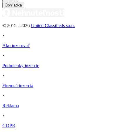
Obhliadka
© 2015 -
2026
United Classifieds s.r.o.
•
Ako inzerovať
•
Podmienky inzercie
•
Firemná inzercia
•
Reklama
•
GDPR