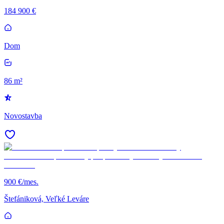
184 900 €
Dom
86 m²
Novostavba
900 €/mes.
Štefániková, Veľké Leváre