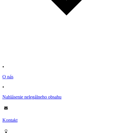
•
O nás
•
Nahlásenie nelegálneho obsahu
Kontakt