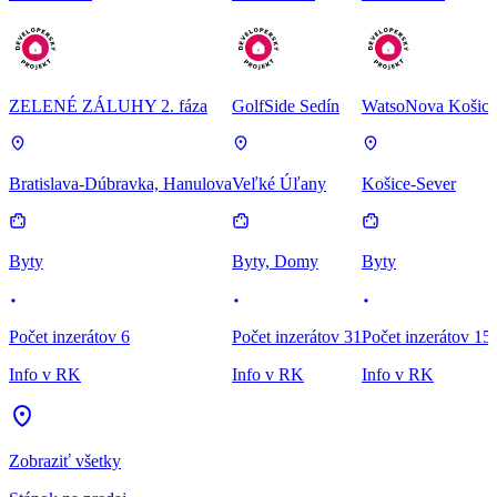
ZELENÉ ZÁLUHY 2. fáza
GolfSide Sedín
WatsoNova Košice
Bratislava-Dúbravka, Hanulova
Veľké Úľany
Košice-Sever
Byty
Byty, Domy
Byty
Počet inzerátov 6
Počet inzerátov 31
Počet inzerátov 15
Info v RK
Info v RK
Info v RK
Zobraziť všetky