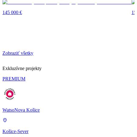
145 000 €
15
Zobraziť všetky
Exkluzívne projekty
PREMIUM
WatsoNova Košice
Košice-Sever