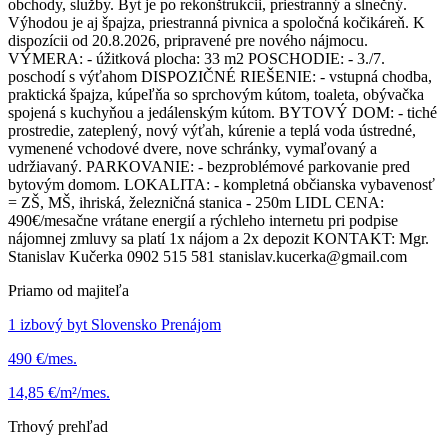
obchody, služby. Byt je po rekonštrukcii, priestranný a slnečný.
Výhodou je aj špajza, priestranná pivnica a spoločná kočikáreň. K
dispozícii od 20.8.2026, pripravené pre nového nájmocu.
VÝMERA: - úžitková plocha: 33 m2 POSCHODIE: - 3./7.
poschodí s výťahom DISPOZIČNÉ RIEŠENIE: - vstupná chodba,
praktická špajza, kúpeľňa so sprchovým kútom, toaleta, obývačka
spojená s kuchyňou a jedálenským kútom. BYTOVÝ DOM: - tiché
prostredie, zateplený, nový výťah, kúrenie a teplá voda ústredné,
vymenené vchodové dvere, nove schránky, vymaľovaný a
udržiavaný. PARKOVANIE: - bezproblémové parkovanie pred
bytovým domom. LOKALITA: - kompletná občianska vybavenosť
= ZŠ, MŠ, ihriská, železničná stanica - 250m LIDL CENA:
490€/mesačne vrátane energií a rýchleho internetu pri podpise
nájomnej zmluvy sa platí 1x nájom a 2x depozit KONTAKT: Mgr.
Stanislav Kučerka 0902 515 581 stanislav.kucerka@gmail.com
Priamo od majiteľa
1 izbový byt Slovensko Prenájom
490 €/mes.
14,85 €/m²/mes.
Trhový prehľad