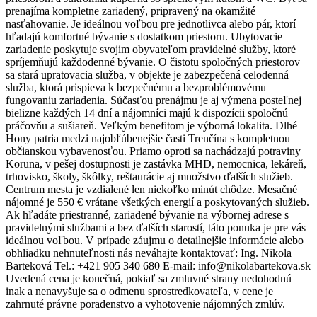
prenajíma kompletne zariadený, pripravený na okamžité
nasťahovanie. Je ideálnou voľbou pre jednotlivca alebo pár, ktorí
hľadajú komfortné bývanie s dostatkom priestoru. Ubytovacie
zariadenie poskytuje svojim obyvateľom pravidelné služby, ktoré
spríjemňujú každodenné bývanie. O čistotu spoločných priestorov
sa stará upratovacia služba, v objekte je zabezpečená celodenná
služba, ktorá prispieva k bezpečnému a bezproblémovému
fungovaniu zariadenia. Súčasťou prenájmu je aj výmena posteľnej
bielizne každých 14 dní a nájomníci majú k dispozícii spoločnú
práčovňu a sušiareň. Veľkým benefitom je výborná lokalita. Dlhé
Hony patria medzi najobľúbenejšie časti Trenčína s kompletnou
občianskou vybavenosťou. Priamo oproti sa nachádzajú potraviny
Koruna, v pešej dostupnosti je zastávka MHD, nemocnica, lekáreň,
trhovisko, školy, škôlky, reštaurácie aj množstvo ďalších služieb.
Centrum mesta je vzdialené len niekoľko minút chôdze. Mesačné
nájomné je 550 € vrátane všetkých energií a poskytovaných služieb.
Ak hľadáte priestranné, zariadené bývanie na výbornej adrese s
pravidelnými službami a bez ďalších starostí, táto ponuka je pre vás
ideálnou voľbou. V prípade záujmu o detailnejšie informácie alebo
obhliadku nehnuteľnosti nás neváhajte kontaktovať: Ing. Nikola
Barteková Tel.: +421 905 340 680 E-mail: info@nikolabartekova.sk
Uvedená cena je konečná, pokiaľ sa zmluvné strany nedohodnú
inak a nenavyšuje sa o odmenu sprostredkovateľa, v cene je
zahrnuté právne poradenstvo a vyhotovenie nájomných zmlúv.