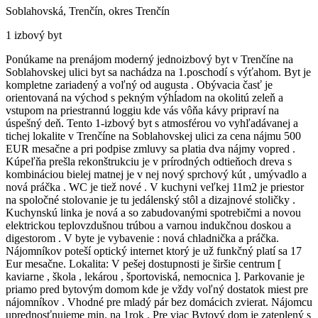
Soblahovská, Trenčín, okres Trenčín
1 izbový byt
Ponúkame na prenájom moderný jednoizbový byt v Trenčíne na
Soblahovskej ulici byt sa nachádza na 1.poschodí s výťahom. Byt je
kompletne zariadený a voľný od augusta . Obývacia časť je
orientovaná na východ s pekným výhĺadom na okolitú zeleň a
vstupom na priestrannú loggiu kde vás vôňa kávy pripraví na
úspešný deň. Tento 1-izbový byt s atmosférou vo vyhľadávanej a
tichej lokalite v Trenčíne na Soblahovskej ulici za cena nájmu 500
EUR mesačne a pri podpise zmluvy sa platia dva nájmy vopred .
Kúpeľňa prešla rekonštrukciu je v prírodných odtieňoch dreva s
kombináciou bielej matnej je v nej nový sprchový kút , umývadlo a
nová práčka . WC je tiež nové . V kuchyni veľkej 11m2 je priestor
na spoločné stolovanie je tu jedálenský stôl a dizajnové stoličky .
Kuchynskú linka je nová a so zabudovanými spotrebičmi a novou
elektrickou teplovzdušnou trúbou a varnou indukčnou doskou a
digestorom . V byte je vybavenie : nová chladnička a práčka.
Nájomníkov poteší optický internet ktorý je už funkčný platí sa 17
Eur mesačne. Lokalita: V pešej dostupnosti je širšie centrum [
kaviarne , škola , lekárou , športoviská, nemocnica ]. Parkovanie je
priamo pred bytovým domom kde je vždy voľný dostatok miest pre
nájomníkov . Vhodné pre mladý pár bez domácich zvierat. Nájomcu
uprednosťnujeme min. na 1rok . Pre viac Bytový dom je zateplený s