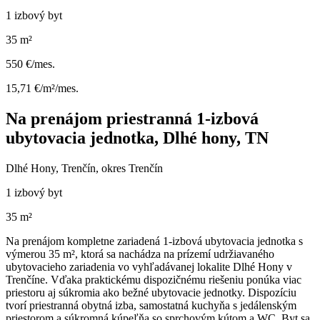
1 izbový byt
35 m²
550 €/mes.
15,71 €/m²/mes.
Na prenájom priestranná 1-izbová
ubytovacia jednotka, Dlhé hony, TN
Dlhé Hony, Trenčín, okres Trenčín
1 izbový byt
35 m²
Na prenájom kompletne zariadená 1-izbová ubytovacia jednotka s
výmerou 35 m², ktorá sa nachádza na prízemí udržiavaného
ubytovacieho zariadenia vo vyhľadávanej lokalite Dlhé Hony v
Trenčíne. Vďaka praktickému dispozičnému riešeniu ponúka viac
priestoru aj súkromia ako bežné ubytovacie jednotky. Dispozíciu
tvorí priestranná obytná izba, samostatná kuchyňa s jedálenským
priestorom a súkromná kúpeľňa so sprchovým kútom a WC. Byt sa