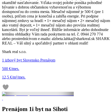
okamžité nasťahovanie. Vďaka svojej polohe ponúka pohodlné
bývanie s dobrou občianskou vybavenosťou a výbornou
dostupnosťou do centra mesta. Mesačné nájomné je 500 € (pre 1
osobu), pričom cena je konečná a zahŕňa energie. Pri podpise
nájomnej zmluvy sa hradí: • 1× mesačný nájom • 2× mesačný nájom
ako vratný depozit, • 1× mesačný nájom ako provízia realitnej
kancelárii. Byt je voľný ihneď. Bližšie informácie alebo dohodnutie
termínu obhliadky Vám rada poskytnem na tel. č. 0944 270 774
alebo prostredníctvom e-mailu: alzbeta.lahka@sharkreal.sk SHARK
REAL – Váš silný a spoľahlivý partner v oblasti realít!
Shark real s.r.o.
1 izbový byt Slovensko Prenájom
500 €/mes.
12,5 €/m²/mes.
Prenájom 1i byt na Sihoti