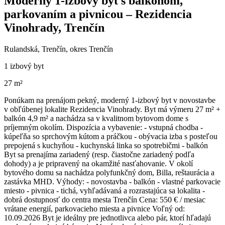
Moderný 1-izbový byt s balkónom,
parkovaním a pivnicou – Rezidencia
Vinohrady, Trenčín
Rulandská, Trenčín, okres Trenčín
1 izbový byt
27 m²
Ponúkam na prenájom pekný, moderný 1-izbový byt v novostavbe
v obľúbenej lokalite Rezidencia Vinohrady. Byt má výmeru 27 m² +
balkón 4,9 m² a nachádza sa v kvalitnom bytovom dome s
príjemným okolím. Dispozícia a vybavenie: - vstupná chodba -
kúpeľňa so sprchovým kútom a práčkou - obývacia izba s posteľou
prepojená s kuchyňou - kuchynská linka so spotrebičmi - balkón
Byt sa prenajíma zariadený (resp. čiastočne zariadený podľa
dohody) a je pripravený na okamžité nasťahovanie. V okolí
bytového domu sa nachádza polyfunkčný dom, Billa, reštaurácia a
zastávka MHD. Výhody: - novostavba - balkón - vlastné parkovacie
miesto - pivnica - tichá, vyhľadávaná a rozrastajúca sa lokalita -
dobrá dostupnosť do centra mesta Trenčín Cena: 550 € / mesiac
vrátane energií, parkovacieho miesta a pivnice Voľný od:
10.09.2026 Byt je ideálny pre jednotlivca alebo pár, ktorí hľadajú