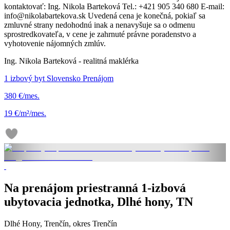
kontaktovať: Ing. Nikola Barteková Tel.: +421 905 340 680 E-mail:
info@nikolabartekova.sk Uvedená cena je konečná, pokiaľ sa
zmluvné strany nedohodnú inak a nenavyšuje sa o odmenu
sprostredkovateľa, v cene je zahrnuté právne poradenstvo a
vyhotovenie nájomných zmlúv.
Ing. Nikola Barteková - realitná maklérka
1 izbový byt Slovensko Prenájom
380 €/mes.
19 €/m²/mes.
Na prenájom priestranná 1-izbová
ubytovacia jednotka, Dlhé hony, TN
Dlhé Hony, Trenčín, okres Trenčín