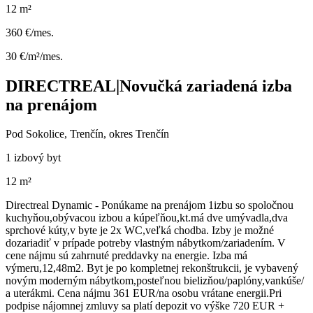
12 m²
360 €/mes.
30 €/m²/mes.
DIRECTREAL|Novučká zariadená izba
na prenájom
Pod Sokolice, Trenčín, okres Trenčín
1 izbový byt
12 m²
Directreal Dynamic - Ponúkame na prenájom 1izbu so spoločnou
kuchyňou,obývacou izbou a kúpeľňou,kt.má dve umývadla,dva
sprchové kúty,v byte je 2x WC,veľká chodba. Izby je možné
dozariadiť v prípade potreby vlastným nábytkom/zariadením. V
cene nájmu sú zahrnuté preddavky na energie. Izba má
výmeru,12,48m2. Byt je po kompletnej rekonštrukcii, je vybavený
novým moderným nábytkom,posteľnou bielizňou/paplóny,vankúše/
a uterákmi. Cena nájmu 361 EUR/na osobu vrátane energii.Pri
podpise nájomnej zmluvy sa platí depozit vo výške 720 EUR +