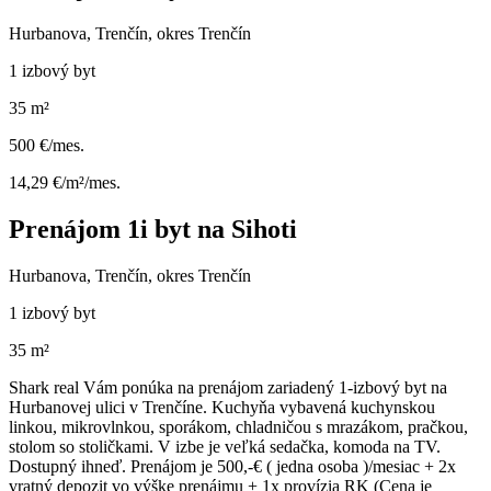
Hurbanova, Trenčín, okres Trenčín
1 izbový byt
35 m²
500 €/mes.
14,29 €/m²/mes.
Prenájom 1i byt na Sihoti
Hurbanova, Trenčín, okres Trenčín
1 izbový byt
35 m²
Shark real Vám ponúka na prenájom zariadený 1-izbový byt na
Hurbanovej ulici v Trenčíne. Kuchyňa vybavená kuchynskou
linkou, mikrovlnkou, sporákom, chladničou s mrazákom, pračkou,
stolom so stoličkami. V izbe je veľká sedačka, komoda na TV.
Dostupný ihneď. Prenájom je 500,-€ ( jedna osoba )/mesiac + 2x
vratný depozit vo výške prenájmu + 1x provízia RK (Cena je