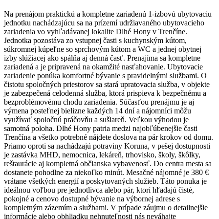
Na prenájom praktickú a kompletne zariadenú 1-izbovú ubytovaciu
jednotku nachádzajúcu sa na prízemí udržiavaného ubytovacieho
zariadenia vo vyhľadávanej lokalite Dlhé Hony v Trenčíne.
Jednotka pozostáva zo vstupnej časti s kuchynským kútom,
súkromnej kúpeľne so sprchovým kútom a WC a jednej obytnej
izby slúžiacej ako spálňa aj denná časť. Prenajíma sa kompletne
zariadená a je pripravená na okamžité nasťahovanie. Ubytovacie
zariadenie ponúka komfortné bývanie s pravidelnými službami. O
čistotu spoločných priestorov sa stará upratovacia služba, v objekte
je zabezpečená celodenná služba, ktorá prispieva k bezpečnému a
bezproblémovému chodu zariadenia. Súčasťou prenájmu je aj
výmena posteľnej bielizne každých 14 dní a nájomníci môžu
využívať spoločnú práčovňu a sušiareň. Veľkou výhodou je
samotná poloha. Dlhé Hony patria medzi najobľúbenejšie časti
Trenčína a všetko potrebné nájdete doslova na pár krokov od domu.
Priamo oproti sa nachádzajú potraviny Koruna, v pešej dostupnosti
je zastávka MHD, nemocnica, lekáreň, trhovisko, školy, škôlky,
reštaurácie aj kompletná občianska vybavenosť. Do centra mesta sa
dostanete pohodlne za niekoľko minút. Mesačné nájomné je 380 €
vrátane všetkých energií a poskytovaných služieb. Táto ponuka je
ideálnou voľbou pre jednotlivca alebo pár, ktorí hľadajú čisté,
pokojné a cenovo dostupné bývanie na výbornej adrese s
kompletným zázemím a službami. V prípade záujmu o detailnejšie
informácie alebo obhliadku nehnuteľnosti nás neváhajte