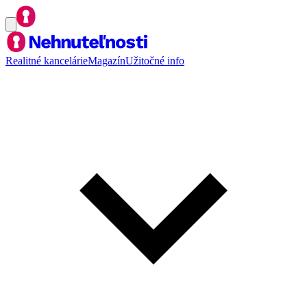
Realitné kancelárie
Magazín
Užitočné info