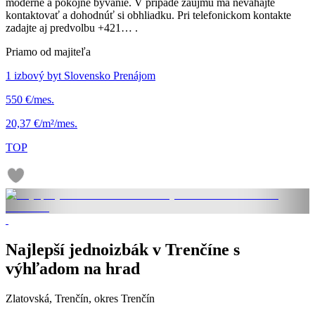
moderné a pokojné bývanie. V prípade záujmu ma neváhajte
kontaktovať a dohodnúť si obhliadku. Pri telefonickom kontakte
zadajte aj predvolbu +421… .
Priamo od majiteľa
1 izbový byt Slovensko Prenájom
550 €/mes.
20,37 €/m²/mes.
TOP
Najlepší jednoizbák v Trenčíne s
výhľadom na hrad
Zlatovská, Trenčín, okres Trenčín