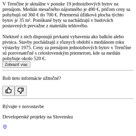
V Trenčíne je aktuálne v ponuke 19 jednoizbových bytov na
prenájom. Medián mesačného nájomného je 490 €, pričom ceny sa
pohybujú od 360 € do 700 €. Priemerná úžitková plocha týchto
bytov je 35 m². Ponúkané byty sa nachádzajú v budovách
postavených prevažne z materiálu tehlového.
Niektoré z nich disponujú prvkami vybavenia ako balkón alebo
pivnica. Stavby pochádzajú z rôznych období s mediánom roku
výstavby 1975. Ceny za prenájom jednoizbových bytov v Trenčíne
sú porovnateľné s celoslovenským priemerom, kde sa medián
pohybuje okolo 520 €.
Zobraziť viac
Boli tieto informácie užitočné?
Bývajte v novostavbe
Developerské projekty na Slovensku