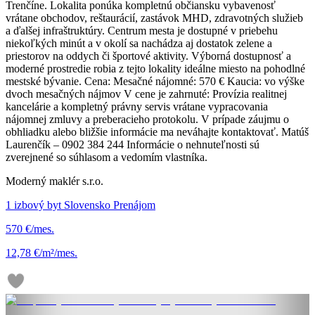
Trenčíne. Lokalita ponúka kompletnú občiansku vybavenosť
vrátane obchodov, reštaurácií, zastávok MHD, zdravotných služieb
a ďalšej infraštruktúry. Centrum mesta je dostupné v priebehu
niekoľkých minút a v okolí sa nachádza aj dostatok zelene a
priestorov na oddych či športové aktivity. Výborná dostupnosť a
moderné prostredie robia z tejto lokality ideálne miesto na pohodlné
mestské bývanie. Cena: Mesačné nájomné: 570 € Kaucia: vo výške
dvoch mesačných nájmov V cene je zahrnuté: Provízia realitnej
kancelárie a kompletný právny servis vrátane vypracovania
nájomnej zmluvy a preberacieho protokolu. V prípade záujmu o
obhliadku alebo bližšie informácie ma neváhajte kontaktovať. Matúš
Laurenčík – 0902 384 244 Informácie o nehnuteľnosti sú
zverejnené so súhlasom a vedomím vlastníka.
Moderný maklér s.r.o.
1 izbový byt Slovensko Prenájom
570 €/mes.
12,78 €/m²/mes.