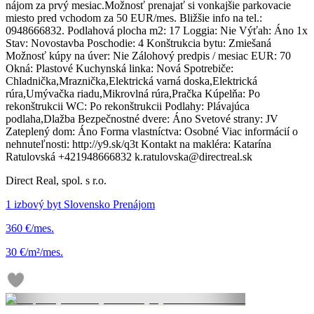
nájom za prvý mesiac.Možnosť prenajať si vonkajšie parkovacie
miesto pred vchodom za 50 EUR/mes. Bližšie info na tel.:
0948666832. Podlahová plocha m2: 17 Loggia: Nie Výťah: Áno 1x
Stav: Novostavba Poschodie: 4 Konštrukcia bytu: Zmiešaná
Možnosť kúpy na úver: Nie Zálohový predpis / mesiac EUR: 70
Okná: Plastové Kuchynská linka: Nová Spotrebiče:
Chladnička,Mraznička,Elektrická varná doska,Elektrická
rúra,Umývačka riadu,Mikrovlná rúra,Pračka Kúpelňa: Po
rekonštrukcii WC: Po rekonštrukcii Podlahy: Plávajúca
podlaha,Dlažba Bezpečnostné dvere: Áno Svetové strany: JV
Zateplený dom: Áno Forma vlastníctva: Osobné Viac informácií o
nehnuteľnosti: http://y9.sk/q3t Kontakt na makléra: Katarína
Ratulovská +421948666832 k.ratulovska@directreal.sk
Direct Real, spol. s r.o.
1 izbový byt Slovensko Prenájom
360 €/mes.
30 €/m²/mes.