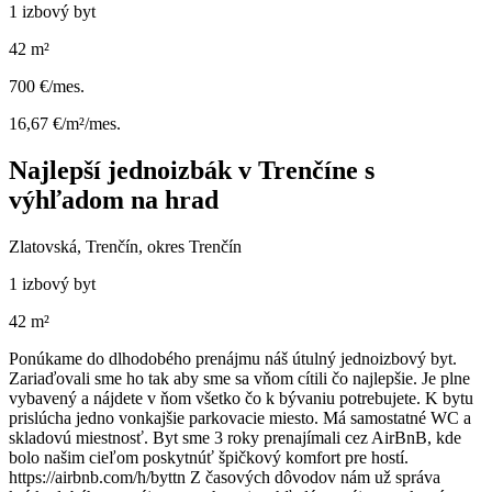
1 izbový byt
42 m²
700 €/mes.
16,67 €/m²/mes.
Najlepší jednoizbák v Trenčíne s
výhľadom na hrad
Zlatovská, Trenčín, okres Trenčín
1 izbový byt
42 m²
Ponúkame do dlhodobého prenájmu náš útulný jednoizbový byt.
Zariaďovali sme ho tak aby sme sa vňom cítili čo najlepšie. Je plne
vybavený a nájdete v ňom všetko čo k bývaniu potrebujete. K bytu
prislúcha jedno vonkajšie parkovacie miesto. Má samostatné WC a
skladovú miestnosť. Byt sme 3 roky prenajímali cez AirBnB, kde
bolo našim cieľom poskytnúť špičkový komfort pre hostí.
https://airbnb.com/h/byttn Z časových dôvodov nám už správa