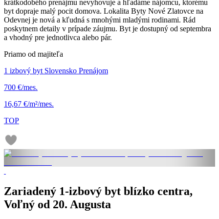
krátkodobého prenájmu nevyhovuje a hľadáme nájomcu, ktorému
byt dopraje malý pocit domova. Lokalita Byty Nové Zlatovce na
Odevnej je nová a kľudná s mnohými mladými rodinami. Rád
poskytnem detaily v prípade záujmu. Byt je dostupný od septembra
a vhodný pre jednotlivca alebo pár.
Priamo od majiteľa
1 izbový byt Slovensko Prenájom
700 €/mes.
16,67 €/m²/mes.
TOP
Zariadený 1-izbový byt blízko centra,
Voľný od 20. Augusta