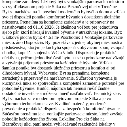
kompletne zariadený 1-izbový byt s vonkajším parkovacím miestom
vo vyhľadávanom projekte Sitka na Bezručovej ulici v Trenčíne.
Byt sa nachádza na 1. poschodí moderného bytového domu a vďaka
svojej dispozícii ponúka komfortné bývanie s dostatkom úložného
priestoru. Prenajíma sa kompletne zariadený a je pripravený na
nasťahovanie od 01.10.2026. Je ideálnou voľbou pre jednotlivca
alebo pár, ktorí hľadajú kvalitné bývanie v atraktívnej lokalite. Byt:
Úžitková plocha bytu: 44,61 m² Poschodie: 1 Vonkajšie parkovacie
miesto: áno Dispozícia: Byt pozostáva z jednej obytnej miestnosti a
príslušenstva, ktorým je kuchyňa spojená s obývacou izbou, vstupná
chodba, kúpeľňa spojená s WC a šatník. Dispozícia je praktická a
efektívna, pričom jednotlivé časti bytu na seba prirodzene nadväzujú
a vytvárajú príjemný priestor na každodenné bývanie. Vďaka
šatníku ponúka byt dostatok úložného priestoru a komfort aj pri
dlhodobom bývaní. Vybavenie: Byt sa prenajíma kompletne
zariadený a pripravený na nasťahovanie. Súčasťou vybavenia je
kuchynská linka so spotrebičmi a kompletné zariadenie potrebné pre
pohodlné bývanie. Budúci nájomca tak nemusí riešiť žiadne
dodatočné investície a môže sa ihneď nasťahovať. Technický stav:
Byt sa nachádza v modernom bytovom projekte Sitka a je vo
výbornom technickom stave. Kvalitné materiály, moderné
prevedenie a praktická dispozícia zabezpečujú komfortné bývanie.
Súčasťou prenájmu je aj vonkajšie parkovacie miesto, ktoré zvyšuje
pohodlie každodenného života. Lokalita: Projekt Sitka na
Bezručovej ulici patrí medzi vyhľadávané rezidenčné lokality v