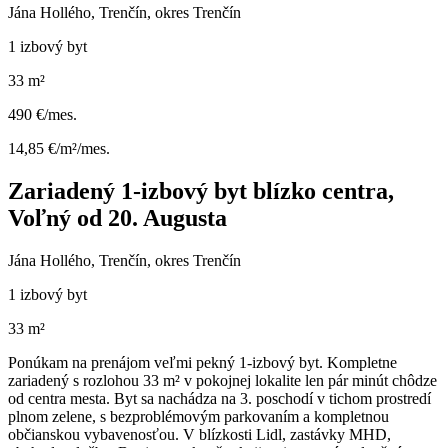
Jána Hollého, Trenčín, okres Trenčín
1 izbový byt
33 m²
490 €/mes.
14,85 €/m²/mes.
Zariadený 1-izbový byt blízko centra,
Voľný od 20. Augusta
Jána Hollého, Trenčín, okres Trenčín
1 izbový byt
33 m²
Ponúkam na prenájom veľmi pekný 1-izbový byt. Kompletne
zariadený s rozlohou 33 m² v pokojnej lokalite len pár minút chôdze
od centra mesta. Byt sa nachádza na 3. poschodí v tichom prostredí
plnom zelene, s bezproblémovým parkovaním a kompletnou
občianskou vybavenosťou. V blízkosti Lidl, zastávky MHD,