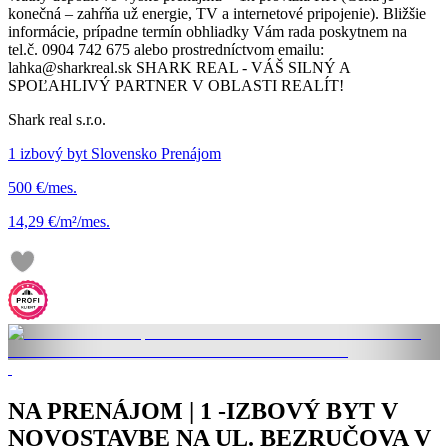
konečná – zahŕňa už energie, TV a internetové pripojenie). Bližšie
informácie, prípadne termín obhliadky Vám rada poskytnem na
tel.č. 0904 742 675 alebo prostredníctvom emailu:
lahka@sharkreal.sk SHARK REAL - VÁŠ SILNÝ A
SPOĽAHLIVÝ PARTNER V OBLASTI REALÍT!
Shark real s.r.o.
1 izbový byt Slovensko Prenájom
500 €/mes.
14,29 €/m²/mes.
NA PRENÁJOM | 1 -IZBOVÝ BYT V
NOVOSTAVBE NA UL. BEZRUČOVA V