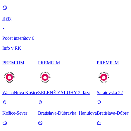
Byty
Počet inzerátov 6
Info v RK
PREMIUM
PREMIUM
PREMIUM
WatsoNova Košice
ZELENÉ ZÁLUHY 2. fáza
Saratovská 22
Košice-Sever
Bratislava-Dúbravka, Hanulova
Bratislava-Dúbrav