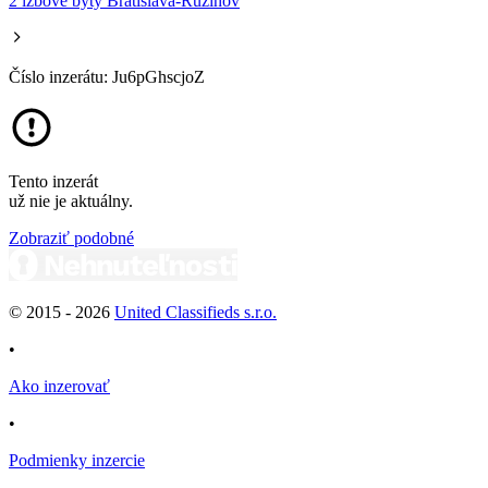
2 izbové byty Bratislava-Ružinov
Číslo inzerátu: Ju6pGhscjoZ
Tento inzerát
už nie je aktuálny.
Zobraziť podobné
© 2015 -
2026
United Classifieds s.r.o.
•
Ako inzerovať
•
Podmienky inzercie