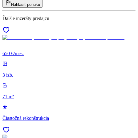
Nahlásiť ponuku
Ďalšie inzeráty predajcu
650 €/mes.
3 izb.
71 m²
Čiastočná rekonštrukcia