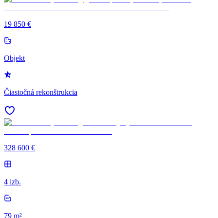
19 850 €
Objekt
Čiastočná rekonštrukcia
328 600 €
4 izb.
79 m²