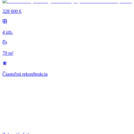
328 600 €
4 izb.
79 m²
Čiastočná rekonštrukcia