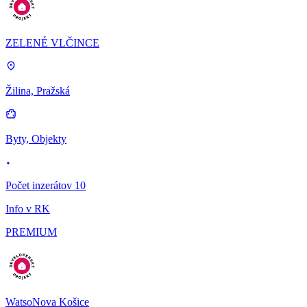
ZELENÉ VLČINCE
Žilina, Pražská
Byty, Objekty
Počet inzerátov 10
Info v RK
PREMIUM
WatsoNova Košice