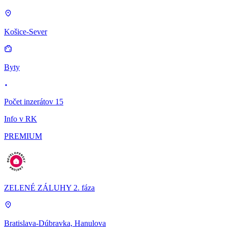
Košice-Sever
Byty
Počet inzerátov 15
Info v RK
PREMIUM
ZELENÉ ZÁLUHY 2. fáza
Bratislava-Dúbravka, Hanulova