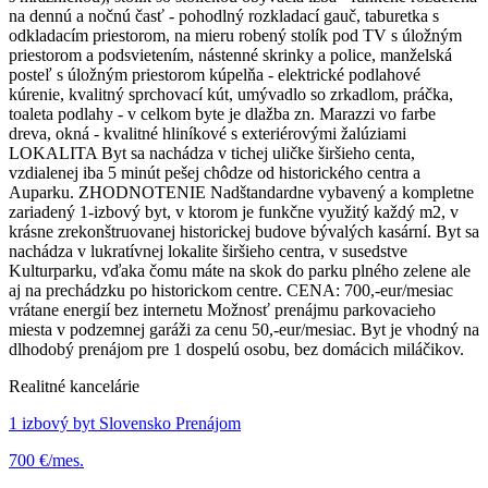
na dennú a nočnú časť - pohodlný rozkladací gauč, taburetka s
odkladacím priestorom, na mieru robený stolík pod TV s úložným
priestorom a podsvietením, nástenné skrinky a police, manželská
posteľ s úložným priestorom kúpelňa - elektrické podlahové
kúrenie, kvalitný sprchovací kút, umývadlo so zrkadlom, práčka,
toaleta podlahy - v celkom byte je dlažba zn. Marazzi vo farbe
dreva, okná - kvalitné hliníkové s exteriérovými žalúziami
LOKALITA Byt sa nachádza v tichej uličke širšieho centa,
vzdialenej iba 5 minút pešej chôdze od historického centra a
Auparku. ZHODNOTENIE Nadštandardne vybavený a kompletne
zariadený 1-izbový byt, v ktorom je funkčne využitý každý m2, v
krásne zrekonštruovanej historickej budove bývalých kasární. Byt sa
nachádza v lukratívnej lokalite širšieho centra, v susedstve
Kulturparku, vďaka čomu máte na skok do parku plného zelene ale
aj na prechádzku po historickom centre. CENA: 700,-eur/mesiac
vrátane energií bez internetu Možnosť prenájmu parkovacieho
miesta v podzemnej garáži za cenu 50,-eur/mesiac. Byt je vhodný na
dlhodobý prenájom pre 1 dospelú osobu, bez domácich miláčikov.
Realitné kancelárie
1 izbový byt Slovensko Prenájom
700 €/mes.