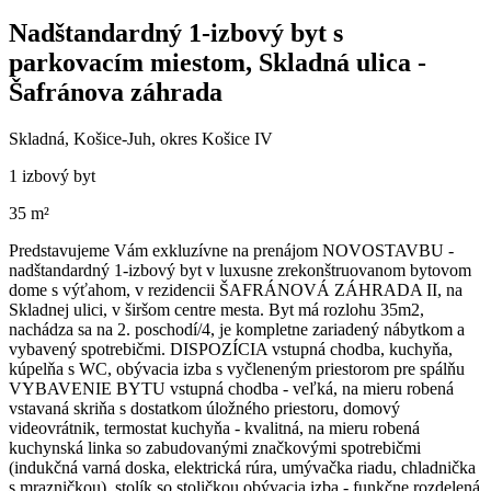
Nadštandardný 1-izbový byt s
parkovacím miestom, Skladná ulica -
Šafránova záhrada
Skladná, Košice-Juh, okres Košice IV
1 izbový byt
35 m²
Predstavujeme Vám exkluzívne na prenájom NOVOSTAVBU -
nadštandardný 1-izbový byt v luxusne zrekonštruovanom bytovom
dome s výťahom, v rezidencii ŠAFRÁNOVÁ ZÁHRADA II, na
Skladnej ulici, v širšom centre mesta. Byt má rozlohu 35m2,
nachádza sa na 2. poschodí/4, je kompletne zariadený nábytkom a
vybavený spotrebičmi. DISPOZÍCIA vstupná chodba, kuchyňa,
kúpelňa s WC, obývacia izba s vyčleneným priestorom pre spálňu
VYBAVENIE BYTU vstupná chodba - veľká, na mieru robená
vstavaná skriňa s dostatkom úložného priestoru, domový
videovrátnik, termostat kuchyňa - kvalitná, na mieru robená
kuchynská linka so zabudovanými značkovými spotrebičmi
(indukčná varná doska, elektrická rúra, umývačka riadu, chladnička
s mrazničkou), stolík so stoličkou obývacia izba - funkčne rozdelená