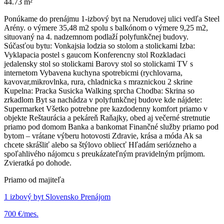
44.73 m²
Ponúkame do prenájmu 1-izbový byt na Nerudovej ulici vedľa Steel
Arény. o výmere 35,48 m2 spolu s balkónom o výmere 9,25 m2,
situovaný na 4. nadzemnom podlaží polyfunkčnej budovy.
Súčasťou bytu: Vonkajsia lodzia so stolom a stolickami Izba:
Vyklapacia postel s gaucom Konferencny stol Rozkladaci
jedalensky stol so stolickami Barovy stol so stolickami TV s
internetom Vybavena kuchyna spotrebicmi (rychlovarna,
kavovar,mikrovlnka, rura, chladnicka s mraznickou 2 skrine
Kupelna: Pracka Susicka Walking sprcha Chodba: Skrina so
zrkadlom Byt sa nachádza v polyfunkčnej budove kde nájdete:
Supermarket Všetko potrebne pre kazdodenny komfort priamo v
objekte Reštaurácia a pekáreň Raňajky, obed aj večerné stretnutie
priamo pod domom Banka a bankomat Finančné služby priamo pod
bytom – vrátane výberu hotovosti Zdravie, krása a móda Ak sa
chcete skrášliť alebo sa štýlovo obliecť Hľadám seriózneho a
spoľahlivého nájomcu s preukázateľným pravidelným príjmom.
Zvieratká po dohode.
Priamo od majiteľa
1 izbový byt Slovensko Prenájom
700 €/mes.