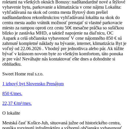
roletami na všetkých oknách Bonusy: nadštandardné nové a štýlové
vybavenie bytu, parkovanie a klimatizácia v cene nájmu Lokalita:
vyhľadávaná na skok od centra mesta Bytový dom prešiel
nadštandardnou rekonštrukciou vyhľadávaná lokalita na skok do
centra mesta audio vrátnik možnosť prenajať si vlastné parkovacie
miesto za rampou oproti cez cestu 50€ mesačne práčka so sušičkou
blízko je zastávka MHD, a taktiež napojenie na diaľnicu, OC
Aupark a celá občianska vybavenosť V cene nájomného 850 € sú
zahrnuté kompletné náklady na bývanie, internet, klimatizácia Byt je
voľný od 22.06.2026 . Vhodný pre jednotlivca alebo pár. Ak túžite
bývať v krásnom novom byte zo všetkým komfortom, táto ponuka
je pre vás! Neváhajte nás kontaktovať ešte dnes a dohodnite si
obhliadku.
Sweet Home real s.r.o.
1 izbový byt Slovensko Prenájom
850 €/mes.
22,37 €/m²/mes.
O lokalite
Mestská časť Košice-Juh, situovaná južne od historického centra,
ponúka rozvinutú infraštruktúru a výbornú občiansku vybavenosť.