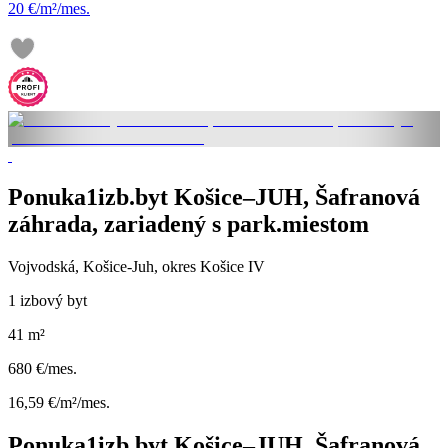
20 €/m²/mes.
Ponuka1izb.byt Košice–JUH, Šafranová
záhrada, zariadený s park.miestom
Vojvodská, Košice-Juh, okres Košice IV
1 izbový byt
41 m²
680 €/mes.
16,59 €/m²/mes.
Ponuka1izb.byt Košice–JUH, Šafranová