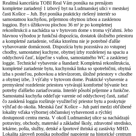
Realitná kancelária TOBI Real Vám ponúka na prenájom
kompletne zariadený 1 izbový byt na Ludmanskej ulici v mestskej
časti Košice – Juh. Byt ponúka prakticky riešený interiér so
samostatnou kuchyňou, príjemnou obytnou izbou a zasklenou
loggiou. Byt s úžitkovou plochou 36 m² je po kompletnej
rekonštrukcii a nachádza sa v bytovom dome s troma výťahmi. Jeho
hlavnou výhodou je funkčná dispozícia, dostatok úložného priestoru
a kompletné zariadenie, vďaka ktorému nie je potrebné ďalšie
vybavovanie domácnosti. Dispozícia bytu pozostáva zo vstupnej
chodby, samostatnej kuchyne, obytnej izby rozdelenej na spaciu a
oddychovú časť, kúpeľne s vaňou, samostatného WC a zasklenej
loggie. Technické vybavenie a štandard: Kompletná rekonštrukcia,
kompletné zariadenie bytu, kuchynská linka so spotrebičmi, obytná
izba s posteľou, pohovkou a televízorom, úložné priestory v chodbe
a obytnej izbe, 3 výťahy v bytovom dome. Praktické vybavenie a
premyslené rozdelenie priestoru vytvárajú komfortné bývanie bez
potreby ďalšieho zariaďovania. Interiér pôsobí príjemne a funkčne.
Samostatná kuchyňa oddeľuje varenie od oddychovej časti, zatiaľ
čo zasklená loggia rozširuje využiteľný priestor bytu a poskytuje
výhľad do okolia. Mestská časť Košice – Juh patrí medzi obľúbené
lokality vďaka výbornej občianskej vybavenosti a rýchlej
dostupnosti centra mesta. V okolí Ludmanskej ulice sa nachádzajú
potraviny, obchody, materské a základné školy, zdravotné stredisko,
lekárne, pošta, služby, detské a športové ihriská aj zastávky MHD.
Lokalita zároveň ponúka pohodlné napojenie na historické centrum