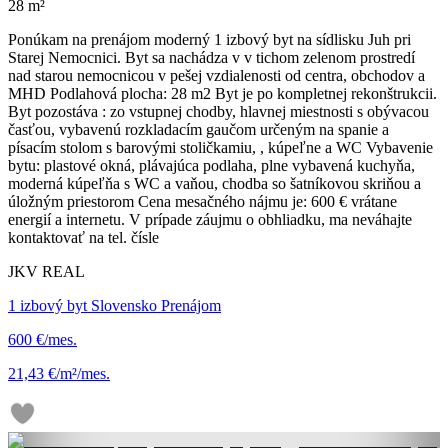
28 m²
Ponúkam na prenájom moderný 1 izbový byt na sídlisku Juh pri
Starej Nemocnici. Byt sa nachádza v v tichom zelenom prostredí
nad starou nemocnicou v pešej vzdialenosti od centra, obchodov a
MHD Podlahová plocha: 28 m2 Byt je po kompletnej rekonštrukcii.
Byt pozostáva : zo vstupnej chodby, hlavnej miestnosti s obývacou
časťou, vybavenú rozkladacím gaučom určeným na spanie a
písacím stolom s barovými stoličkamiu, , kúpeľne a WC Vybavenie
bytu: plastové okná, plávajúca podlaha, plne vybavená kuchyňa,
moderná kúpeľňa s WC a vaňou, chodba so šatníkovou skriňou a
úložným priestorom Cena mesačného nájmu je: 600 € vrátane
energií a internetu. V prípade záujmu o obhliadku, ma neváhajte
kontaktovať na tel. čísle
JKV REAL
1 izbový byt Slovensko Prenájom
600 €/mes.
21,43 €/m²/mes.