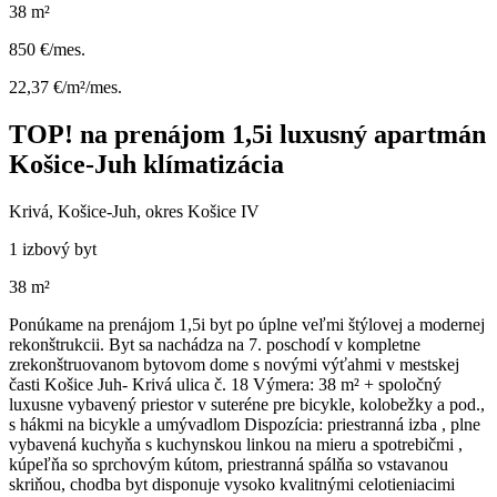
38 m²
850 €/mes.
22,37 €/m²/mes.
TOP! na prenájom 1,5i luxusný apartmán
Košice-Juh klímatizácia
Krivá, Košice-Juh, okres Košice IV
1 izbový byt
38 m²
Ponúkame na prenájom 1,5i byt po úplne veľmi štýlovej a modernej
rekonštrukcii. Byt sa nachádza na 7. poschodí v kompletne
zrekonštruovanom bytovom dome s novými výťahmi v mestskej
časti Košice Juh- Krivá ulica č. 18 Výmera: 38 m² + spoločný
luxusne vybavený priestor v suteréne pre bicykle, kolobežky a pod.,
s hákmi na bicykle a umývadlom Dispozícia: priestranná izba , plne
vybavená kuchyňa s kuchynskou linkou na mieru a spotrebičmi ,
kúpeľňa so sprchovým kútom, priestranná spálňa so vstavanou
skriňou, chodba byt disponuje vysoko kvalitnými celotieniacimi