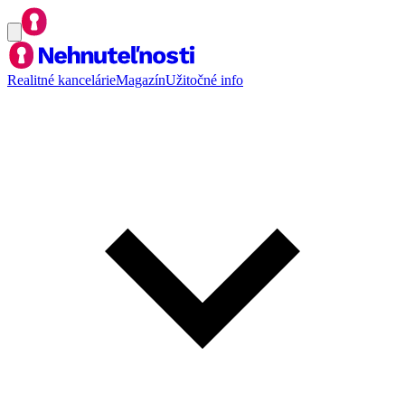
Realitné kancelárie
Magazín
Užitočné info