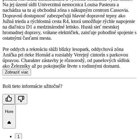
Na jej území sídli Univerzitná nemocnica Louisa Pasteura a
nachádza sa tu aj obchodná zóna s nákupným centrom Cassovia.
Dopravnú dostupnosť zabezpečujú hlavné dopravné tepny ako
Južná trieda a rýchlostná cesta R4, ktorá umožňuje rýchle napojenie
na diaľnicu D1 a medzinárodné letisko. Hustá sieť mestskej
hromadnej dopravy, vrátane električiek, zaisťuje pohodlné spojenie s
ostatnými časťami mesta.
Pre oddych a rekreáciu slúži blízky lesopark, oddychová zóna
Anička pri rieke Hornád a rozsiahly Verejný cintorín s parkovou
úpravou. Charakter zástavby je rôznorodý, od panelových sídlisk
ako Železníky až po pokojnejšie štvrte s rodinnými domami.
Zobraziť viac
Boli tieto informácie užitočné?
Hore
1