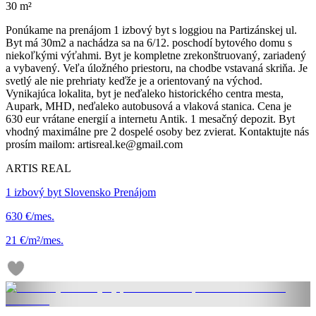
30 m²
Ponúkame na prenájom 1 izbový byt s loggiou na Partizánskej ul.
Byt má 30m2 a nachádza sa na 6/12. poschodí bytového domu s
niekoľkými výťahmi. Byt je kompletne zrekonštruovaný, zariadený
a vybavený. Veľa úložného priestoru, na chodbe vstavaná skriňa. Je
svetlý ale nie prehriaty keďže je a orientovaný na východ.
Vynikajúca lokalita, byt je neďaleko historického centra mesta,
Aupark, MHD, neďaleko autobusová a vlaková stanica. Cena je
630 eur vrátane energií a internetu Antik. 1 mesačný depozit. Byt
vhodný maximálne pre 2 dospelé osoby bez zvierat. Kontaktujte nás
prosím mailom: artisreal.ke@gmail.com
ARTIS REAL
1 izbový byt Slovensko Prenájom
630 €/mes.
21 €/m²/mes.