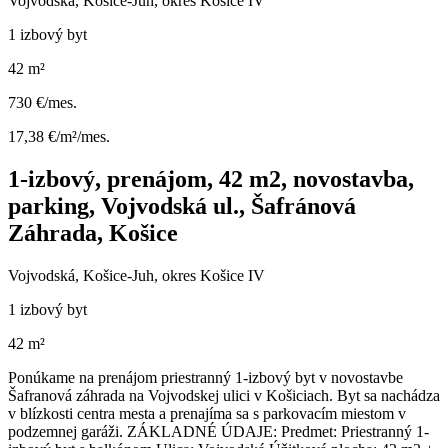
Vojvodská, Košice-Juh, okres Košice IV
1 izbový byt
42 m²
730 €/mes.
17,38 €/m²/mes.
1-izbový, prenájom, 42 m2, novostavba,
parking, Vojvodská ul., Šafránová
Záhrada, Košice
Vojvodská, Košice-Juh, okres Košice IV
1 izbový byt
42 m²
Ponúkame na prenájom priestranný 1-izbový byt v novostavbe
Šafranová záhrada na Vojvodskej ulici v Košiciach. Byt sa nachádza
v blízkosti centra mesta a prenajíma sa s parkovacím miestom v
podzemnej garáži. ZÁKLADNÉ ÚDAJE: Predmet: Priestranný 1-