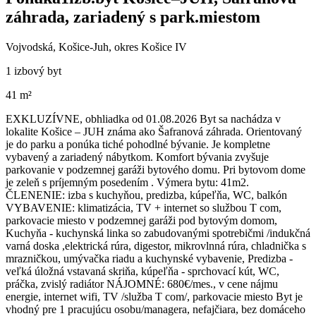
záhrada, zariadený s park.miestom
Vojvodská, Košice-Juh, okres Košice IV
1 izbový byt
41 m²
EXKLUZÍVNE, obhliadka od 01.08.2026 Byt sa nachádza v
lokalite Košice – JUH známa ako Šafranová záhrada. Orientovaný
je do parku a ponúka tiché pohodlné bývanie. Je kompletne
vybavený a zariadený nábytkom. Komfort bývania zvyšuje
parkovanie v podzemnej garáži bytového domu. Pri bytovom dome
je zeleň s príjemným posedením . Výmera bytu: 41m2.
ČLENENIE: izba s kuchyňou, predizba, kúpeľňa, WC, balkón
VYBAVENIE: klimatizácia, TV + internet so službou T com,
parkovacie miesto v podzemnej garáži pod bytovým domom,
Kuchyňa - kuchynská linka so zabudovanými spotrebičmi /indukčná
varná doska ,elektrická rúra, digestor, mikrovlnná rúra, chladnička s
mrazničkou, umývačka riadu a kuchynské vybavenie, Predizba -
veľká úložná vstavaná skriňa, kúpeľňa - sprchovací kút, WC,
práčka, zvislý radiátor NÁJOMNÉ: 680€/mes., v cene nájmu
energie, internet wifi, TV /služba T com/, parkovacie miesto Byt je
vhodný pre 1 pracujúcu osobu/managera, nefajčiara, bez domáceho