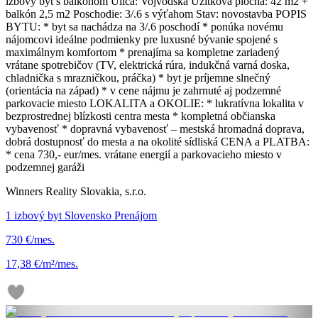
izbový byt s balkónom Ulica: Vojvodská Úžitková plocha: 42 m2 +
balkón 2,5 m2 Poschodie: 3/.6 s výťahom Stav: novostavba POPIS
BYTU: * byt sa nachádza na 3/.6 poschodí * ponúka novému
nájomcovi ideálne podmienky pre luxusné bývanie spojené s
maximálnym komfortom * prenajíma sa kompletne zariadený
vrátane spotrebičov (TV, elektrická rúra, indukčná varná doska,
chladnička s mrazničkou, práčka) * byt je príjemne slnečný
(orientácia na západ) * v cene nájmu je zahrnuté aj podzemné
parkovacie miesto LOKALITA a OKOLIE: * lukratívna lokalita v
bezprostrednej blízkosti centra mesta * kompletná občianska
vybavenosť * dopravná vybavenosť – mestská hromadná doprava,
dobrá dostupnosť do mesta a na okolité sídliská CENA a PLATBA:
* cena 730,- eur/mes. vrátane energií a parkovacieho miesto v
podzemnej garáži
Winners Reality Slovakia, s.r.o.
1 izbový byt Slovensko Prenájom
730 €/mes.
17,38 €/m²/mes.