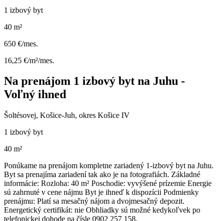
1 izbový byt
40 m²
650 €/mes.
16,25 €/m²/mes.
Na prenájom 1 izbový byt na Juhu -
Voľný ihned
Šoltésovej, Košice-Juh, okres Košice IV
1 izbový byt
40 m²
Ponúkame na prenájom kompletne zariadený 1-izbový byt na Juhu.
Byt sa prenajíma zariadení tak ako je na fotografiách. Základné
informácie: Rozloha: 40 m² Poschodie: vyvýšené prízemie Energie
sú zahrnuté v cene nájmu Byt je ihneď k dispozícii Podmienky
prenájmu: Platí sa mesačný nájom a dvojmesačný depozit.
Energetický certifikát: nie Obhliadky sú možné kedykoľvek po
telefonickej dohode na čísle 0902 257 158.