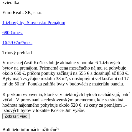
zvieratka
Euro Real - SK, s.r.o.
1 izbový byt Slovensko Prenájom
680 €/mes.
16,59 €/m²/mes.
Trhový prehľad
V mestskej časti Košice-Juh je aktuálne v ponuke 6 1-izbových
bytov na prenájom. Priemerná cena mesačného nájmu sa pohybuje
okolo 650 €, pričom ponuky začínajú na 555 € a dosahujú až 850 €.
Byty majú zvyčajne rozlohu 38 m², s dostupnými veľkosťami od 17
m² do 50 m². Ponuka zahŕňa byty v budovách z materiálu panelu.
K prvkom vybavenia, ktoré sa v niektorých bytoch nachádzajú, patrí
výťah. V porovnaní s celoslovenským priemerom, kde sa stredná
hodnota nájomného pohybuje okolo 520 €, sú ceny za prenájom 1-
izbových bytov v lokalite Košice-Juh vyššie.
Zobraziť viac
Boli tieto informácie užitočné?