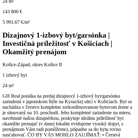
24 m²
143 800 €
5 991,67 €/m²
Dizajnový 1-izbový byt/garsónka |
Investičná príležitosť v Košiciach |
Okamžitý prenájom
Košice-Západ, okres Košice II
1 izbový byt
24 m²
GH Real ponúka na predaj dizajnový 1-izbový byt/garsónku
zariadenú v japonskom štýle na Kysuckej ulici v Košiciach. Byt sa
nachádza v čerstvo kompletne zrekonštruovanom bytovom dome a
je situovaný na 10. poschodí. Jeho kompletné zariadenie na mieru,
navrhnuté našou dizajnérkou, poskytuje ideálnu príležitosť byt
okamžite prenajať (v danej lokalite evidujeme vysoký dopyt, s
prenájmom Vám radi pomôžeme), prípadne sa do bytu rovno
nasťahovať. ČO BY VÁS MOHLO ZAUJÍMAŤ: • Čerstvá