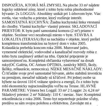
DISPOZÍCIA, KTORÁ MÁ ZMYSEL Na ploche 33 m² nájdete
logicky oddelené zóny, ktoré z tohto bytu robia plnohodnotné
bývanie: 2x LOGGIA: Absolútny unikát pri 1-izbovom byte. Viac
svetla, viac vzduchu a priestor, ktorý rozširuje interiér.
SAMOSTATNÁ KUCHYŇA: Žiadna kuchynská linka vtesnaná
do chodby. Vlastná kuchyňa= vlastný priestor. SKLADOVACÍ
PRIESTOR: K bytu patrí samostatná komora (2 m²) priamo v
objekte. Sezónne veci nezaberajú miesto v byte. STAVBA A
LOKALITA (TERASA) Byt sa nachádza v objekte, ktorý prešiel
kompletnou transformáciou na bytový dom v roku 2005.
Kolaudácia prebehla koncom roka 2006. Murované jadro,
vymenené elektrické, vodovodné a kanalizačné rozvody robia z
tohto bytu zaujímavý artikel na trhu. Optické pripojenie je
samozrejmosťou. Kompletná občianska vybavenosť na dosah
ruky(OC Galéria, OC Atrium OPTIMA, zastávky MHD, školy,
škôlky, reštaurácie, nemocnica). NÍZKE MESAČNÉ NÁKLADY:
Či hľadáte svoje prvé samostatné bývanie, alebo stabilnú investíciu
na prenájom, mesačné náklady sú kľúčové. Pri jednej osobe sa
hýbete na úrovni 110 € vrátane správcu a energií, čo z tohto bytu
robí ekonomicky najracionálnejšiu voľbu na Terase. HLAVNÉ
PARAMETRE: Výmera bez Loggií: 33 m² 2 Loggie: 2x 4,24 m²
Skladový priestor: 2 m² Náklady: 110 € / mesiac. Stav: Kompletná
rekonštrukcia z roku 2006. Tento byt nepotrebuje prázdne sľuby,
predáva sa sám svojou polohou a efektivitou. Zavolajte mi a