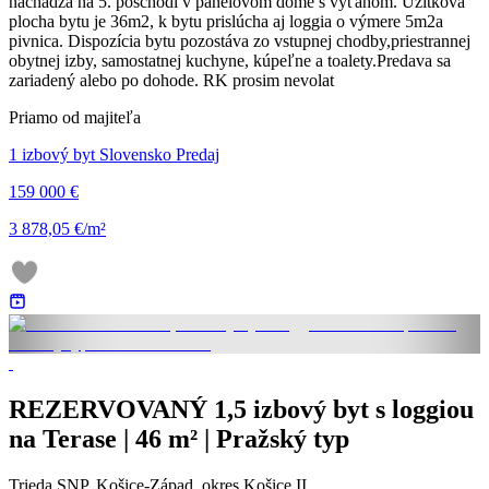
nachádza na 5. poschodí v panelovom dome s výťahom. Úžitková
plocha bytu je 36m2, k bytu prislúcha aj loggia o výmere 5m2a
pivnica. Dispozícia bytu pozostáva zo vstupnej chodby,priestrannej
obytnej izby, samostatnej kuchyne, kúpeľne a toalety.Predava sa
zariadený alebo po dohode. RK prosim nevolat
Priamo od majiteľa
1 izbový byt Slovensko Predaj
159 000 €
3 878,05 €/m²
REZERVOVANÝ 1,5 izbový byt s loggiou
na Terase | 46 m² | Pražský typ
Trieda SNP, Košice-Západ, okres Košice II