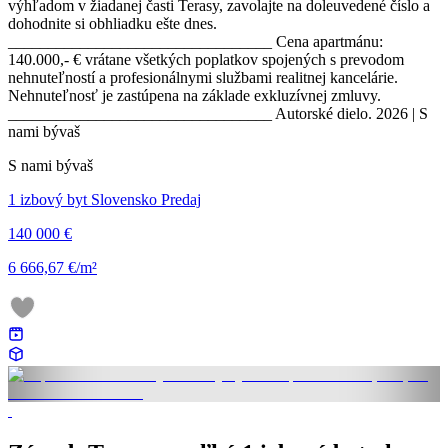
výhľadom v žiadanej časti Terasy, zavolajte na doleuvedené číslo a
dohodnite si obhliadku ešte dnes.
_________________________________ Cena apartmánu:
140.000,- € vrátane všetkých poplatkov spojených s prevodom
nehnuteľností a profesionálnymi službami realitnej kancelárie.
Nehnuteľnosť je zastúpena na základe exkluzívnej zmluvy.
_________________________________ Autorské dielo. 2026 | S
nami bývaš
S nami bývaš
1 izbový byt Slovensko Predaj
140 000 €
6 666,67 €/m²