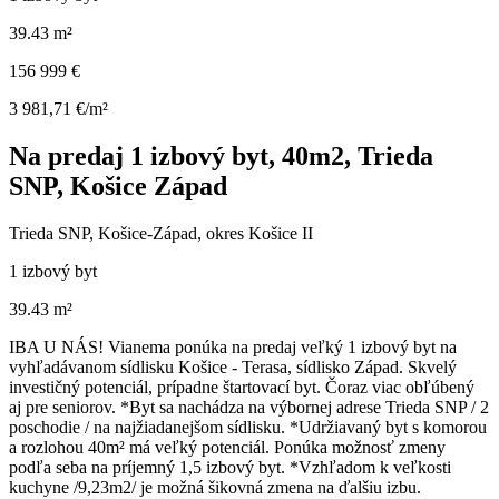
39.43 m²
156 999 €
3 981,71 €/m²
Na predaj 1 izbový byt, 40m2, Trieda
SNP, Košice Západ
Trieda SNP, Košice-Západ, okres Košice II
1 izbový byt
39.43 m²
IBA U NÁS! Vianema ponúka na predaj veľký 1 izbový byt na
vyhľadávanom sídlisku Košice - Terasa, sídlisko Západ. Skvelý
investičný potenciál, prípadne štartovací byt. Čoraz viac obľúbený
aj pre seniorov. *Byt sa nachádza na výbornej adrese Trieda SNP / 2
poschodie / na najžiadanejšom sídlisku. *Udržiavaný byt s komorou
a rozlohou 40m² má veľký potenciál. Ponúka možnosť zmeny
podľa seba na príjemný 1,5 izbový byt. *Vzhľadom k veľkosti
kuchyne /9,23m2/ je možná šikovná zmena na ďalšiu izbu.