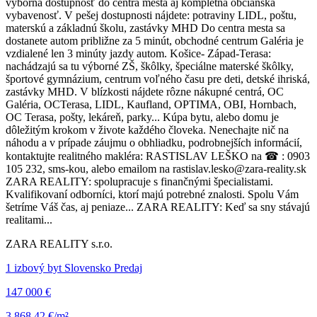
výborná dostupnosť do centra mesta aj kompletná občianska
vybavenosť. V pešej dostupnosti nájdete: potraviny LIDL, poštu,
materskú a základnú školu, zastávky MHD Do centra mesta sa
dostanete autom približne za 5 minút, obchodné centrum Galéria je
vzdialené len 3 minúty jazdy autom. Košice- Západ-Terasa:
nachádzajú sa tu výborné ZŠ, škôlky, špeciálne materské škôlky,
športové gymnázium, centrum voľného času pre deti, detské ihriská,
zastávky MHD. V blízkosti nájdete rôzne nákupné centrá, OC
Galéria, OCTerasa, LIDL, Kaufland, OPTIMA, OBI, Hornbach,
OC Terasa, pošty, lekáreň, parky... Kúpa bytu, alebo domu je
dôležitým krokom v živote každého človeka. Nenechajte nič na
náhodu a v prípade záujmu o obhliadku, podrobnejších informácií,
kontaktujte realitného makléra: RASTISLAV LEŠKO na ☎ : 0903
105 232, sms-kou, alebo emailom na rastislav.lesko@zara-reality.sk
ZARA REALITY: spolupracuje s finančnými špecialistami.
Kvalifikovaní odborníci, ktorí majú potrebné znalosti. Spolu Vám
šetríme Váš čas, aj peniaze... ZARA REALITY: Keď sa sny stávajú
realitami...
ZARA REALITY s.r.o.
1 izbový byt Slovensko Predaj
147 000 €
3 868,42 €/m²