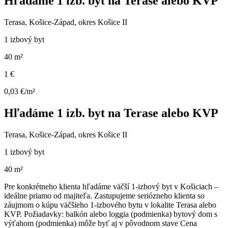
Hľadáme 1 izb. byt na Terase alebo KVP
Terasa, Košice-Západ, okres Košice II
1 izbový byt
40 m²
1 €
0,03 €/m²
Hľadáme 1 izb. byt na Terase alebo KVP
Terasa, Košice-Západ, okres Košice II
1 izbový byt
40 m²
Pre konkrétneho klienta hľadáme väčší 1-izbový byt v Košiciach –
ideálne priamo od majiteľa. Zastupujeme seriózneho klienta so
záujmom o kúpu väčšieho 1-izbového bytu v lokalite Terasa alebo
KVP. Požiadavky: balkón alebo loggia (podmienka) bytový dom s
výťahom (podmienka) môže byť aj v pôvodnom stave Cena