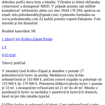
dohodou podľa stavu bytu a lokality. Výhodou je dobrá občianska
vybavenosť a dostupnosť MHD. V prípade ponuky nás môžete
kontaktovať: telefonicky alebo cez sms: 0944 178 294; správou na
email: info.pohodareality@gmail.com; vyplnením formulára na
www.pohodareality.com Za každú ponuku vopred ďakujeme. Foto
inzerátu je len ilustračné.
Realitné kancelárie SR
1 izbový byt Košice-Západ Predaj
1 €
0,03 €/m²
Trhový prehľad
V mestskej časti Košice-Západ je aktuálne v ponuke 27
jednoizbových bytov na predaj. Mediánová cena týchto
nehnuteľností je 143 800 €, pričom cenové rozpätie sa pohybuje od
119 900 € do 179 900 €. Priemerná úžitková plocha bytov v ponuke
je 33 m², s dostupnými veľkosťami od 21 m² do 40 m². Mnoho z
ponúkaných bytov sa nachádza v panelových bytových domoch,
ktoré sú pre túto lokalitu typické.
Väčšina budov je vybavená výťahom. Ceny nehnuteľností v tejto