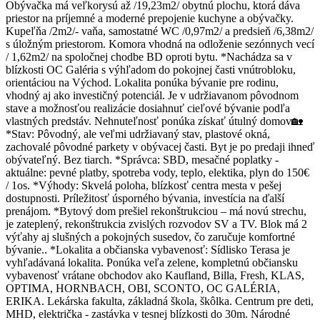
Obývačka má veľkorysú až /19,23m2/ obytnú plochu, ktorá dáva
priestor na príjemné a moderné prepojenie kuchyne a obývačky.
Kupeľňa /2m2/- vaňa, samostatné WC /0,97m2/ a predsieň /6,38m2/
s úložným priestorom. Komora vhodná na odloženie sezónnych vecí
/ 1,62m2/ na spoločnej chodbe BD oproti bytu. *Nachádza sa v
blízkosti OC Galéria s výhľadom do pokojnej časti vnútrobloku,
orientáciou na Východ. Lokalita ponúka bývanie pre rodinu,
vhodný aj ako investičný potenciál. Je v udržiavanom pôvodnom
stave a možnosťou realizácie dosiahnuť cieľové bývanie podľa
vlastných predstáv. Nehnuteľnosť ponúka získať útulný domov🏡
*Stav: Pôvodný, ale veľmi udržiavaný stav, plastové okná,
zachovalé pôvodné parkety v obývacej časti. Byt je po predaji ihneď
obývateľný. Bez tiarch. *Správca: SBD, mesačné poplatky -
aktuálne: pevné platby, spotreba vody, teplo, elektika, plyn do 150€
/ 1os. *Výhody: Skvelá poloha, blízkosť centra mesta v pešej
dostupnosti. Príležitosť úsporného bývania, investícia na ďalší
prenájom. *Bytový dom prešiel rekonštrukciou – má novú strechu,
je zateplený, rekonštrukcia zvislých rozvodov SV a TV. Blok má 2
výťahy aj slušných a pokojných susedov, čo zaručuje komfortné
bývanie.. *Lokalita a občianska vybavenosť: Sídlisko Terasa je
vyhľadávaná lokalita. Ponúka veľa zelene, kompletnú občiansku
vybavenosť vrátane obchodov ako Kaufland, Billa, Fresh, KLAS,
OPTIMA, HORNBACH, OBI, SCONTO, OC GALÉRIA,
ERIKA. Lekárska fakulta, základná škola, škôlka. Centrum pre deti,
MHD, električka - zastávka v tesnej blízkosti do 30m. Národné