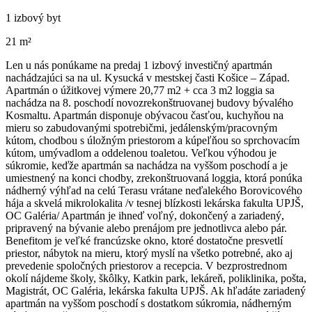
1 izbový byt
21 m²
Len u nás ponúkame na predaj 1 izbový investičný apartmán
nachádzajúci sa na ul. Kysucká v mestskej časti Košice – Západ.
Apartmán o úžitkovej výmere 20,77 m2 + cca 3 m2 loggia sa
nachádza na 8. poschodí novozrekonštruovanej budovy bývalého
Kosmaltu. Apartmán disponuje obývacou časťou, kuchyňou na
mieru so zabudovanými spotrebičmi, jedálenským/pracovným
kútom, chodbou s úložným priestorom a kúpeľňou so sprchovacím
kútom, umývadlom a oddelenou toaletou. Veľkou výhodou je
súkromie, keďže apartmán sa nachádza na vyššom poschodí a je
umiestnený na konci chodby, zrekonštruovaná loggia, ktorá ponúka
nádherný výhľad na celú Terasu vrátane neďalekého Borovicového
hája a skvelá mikrolokalita /v tesnej blízkosti lekárska fakulta UPJŠ,
OC Galéria/ Apartmán je ihneď voľný, dokončený a zariadený,
pripravený na bývanie alebo prenájom pre jednotlivca alebo pár.
Benefitom je veľké francúzske okno, ktoré dostatočne presvetlí
priestor, nábytok na mieru, ktorý myslí na všetko potrebné, ako aj
prevedenie spoločných priestorov a recepcia. V bezprostrednom
okolí nájdeme školy, škôlky, Katkin park, lekáreň, poliklinika, pošta,
Magistrát, OC Galéria, lekárska fakulta UPJŠ. Ak hľadáte zariadený
apartmán na vyššom poschodí s dostatkom súkromia, nádherným