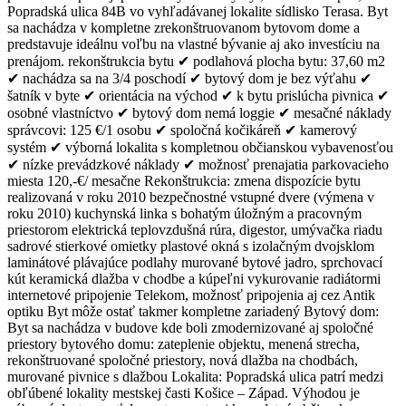
Popradská ulica 84B vo vyhľadávanej lokalite sídlisko Terasa. Byt
sa nachádza v kompletne zrekonštruovanom bytovom dome a
predstavuje ideálnu voľbu na vlastné bývanie aj ako investíciu na
prenájom. rekonštrukcia bytu ✔ podlahová plocha bytu: 37,60 m2
✔ nachádza sa na 3/4 poschodí ✔ bytový dom je bez výťahu ✔
šatník v byte ✔ orientácia na východ ✔ k bytu prislúcha pivnica ✔
osobné vlastníctvo ✔ bytový dom nemá loggie ✔ mesačné náklady
správcovi: 125 €/1 osobu ✔ spoločná kočikáreň ✔ kamerový
systém ✔ výborná lokalita s kompletnou občianskou vybavenosťou
✔ nízke prevádzkové náklady ✔ možnosť prenajatia parkovacieho
miesta 120,-€/ mesačne Rekonštrukcia: zmena dispozície bytu
realizovaná v roku 2010 bezpečnostné vstupné dvere (výmena v
roku 2010) kuchynská linka s bohatým úložným a pracovným
priestorom elektrická teplovzdušná rúra, digestor, umývačka riadu
sadrové stierkové omietky plastové okná s izolačným dvojsklom
laminátové plávajúce podlahy murované bytové jadro, sprchovací
kút keramická dlažba v chodbe a kúpeľni vykurovanie radiátormi
internetové pripojenie Telekom, možnosť pripojenia aj cez Antik
optiku Byt môže ostať takmer kompletne zariadený Bytový dom:
Byt sa nachádza v budove kde boli zmodernizované aj spoločné
priestory bytového domu: zateplenie objektu, menená strecha,
rekonštruované spoločné priestory, nová dlažba na chodbách,
murované pivnice s dlažbou Lokalita: Popradská ulica patrí medzi
obľúbené lokality mestskej časti Košice – Západ. Výhodou je