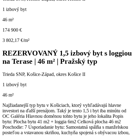
1 izbový byt
46 m²
174 900 €
3 802,17 €/m²
REZERVOVANÝ 1,5 izbový byt s loggiou
na Terase | 46 m² | Pražský typ
Trieda SNP, Košice-Západ, okres Košice II
1 izbový byt
46 m²
Najžiadanejší typ bytu v Košiciach, ktorý vyhľadávajú hlavne
investori na ďalší prenájom. Taký je tento 1,5 i byt iba minútu od
OC Galéria Hlavnou doménou tohto bytu je jeho lokalita Popis
bytu: Plocha bytu 41 m2 + loggia 6m2 Celková plocha 46 m2
Poschodie: 7 Usporiadanie bytu: Samostatná spálňa s manželskou
posteľou a vstavanou skriňou, kuchyňa spojená s obývacou izbou,