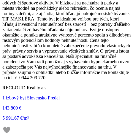
oddych či športové aktivity. V blízkosti sa nachádzajú parky a
miesta vhodné na prechádzky alebo rekreáciu, čo ocenia najmä
rodiny s deťmi, ale aj ľudia, ktorí hľadajú pokojné mestské bývanie.
TIP MAKLÉRA: Tento byt je ideálnou voľbou pre tých, ktorí
hľadajú investičnú nehnuteľnosť bez starostí – bez potreby ďalšieho
zariadenia či zdĺhavého hľadania nájomníkov. Byt je dostupný
okamžite a ponúka atraktívne výnosové percento spolu s dlhodobým
rastovým potenciálom hodnoty nehnuteľnosti. Cena tejto
nehnuteľnosti zahŕňa kompletné zabezpečenie prevodu vlastníckych
práv, právny servis a vypracovanie všetkých zmlúv. O právnu istotu
sa postará advokátska kancelária. Naši špecialisti na finančné
poradenstvo Vám radi pomôžu aj s vybavením hypotekárneho úveru
a zabezpečia pre Vás najvýhodnejšie financovanie na trhu. V
prípade záujmu o obhliadku alebo bližšie informácie ma kontaktujte
na tel. č. 0944 209 770.
RECLOUD Reality a.s.
1 izbový byt Slovensko Predaj
143 800 €
5 991,67 €/m²