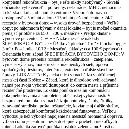
kompletná rekonštrukcia – byt je ešte nikdy neobývaný • Skvelá
občianska vybavenosť – potraviny, reštaurácie, MHD, nemocnica,
Lekárska fakulta, obchodné centrum • Výborná dopravná
dostupnosť – 5 minút autom / 15 minút pešo od centra • 24/7
recepcia v bytovom dome – vysoká úroveň bezpečnosti • Veľký
dopyt po nájomnom bývaní v danej lokalite – byt je možné okamžite
prenajať približne za 650 – 700 € mesačne • Predpokladané
výnosové percento – 5 % + • Nízke mesačné náklady
ŠPECIFIKÁCIA BYTU: • Úžitková plocha: 21 m² • Plocha loggie:
3 m² • Poschodie: 10/12 • Mesačné náklady: cca 100 € (správca) •
Orientácia bytu: západ ŠPECIFIKÁCIA BYTOVÉHO DOMU: V
bytovom dome prebehla rozsiahla rekonštrukcia – zateplenie,
výmena výťahov, modernizácia inžinierskych sietí, úprava
spoločných priestorov, interiéru aj exteriéru a ďalšie stavebné
úpravy. LOKALITA: Kysucká ulica sa nachádza v obľúbenej
mestskej časti Košice – Západ, ktorá je dlhodobo vyhľadávaná
najmä pre svoju výbornú dostupnosť do centra mesta a príjemné
rezidenčné prostredie. Lokalita ponúka ideálnu kombináciu
pokojného bývania a kompletnej občianskej vybavenosti. V
bezprostrednom okolí sa nachádzajú potraviny, školy, škôlky,
zdravotné stredisko, pošta, reštaurácie, kaviarne aj ďalšie služby,
ktoré zabezpečujú komfortné každodenné fungovanie. Veľkou
výhodou je tiež výborné napojenie na mestskú hromadnú dopravu,
vďaka čomu je centrum mesta dostupné v priebehu niekoľkých
minút. Lokalita zároveň ponúka dostatok zelene a možnosti na