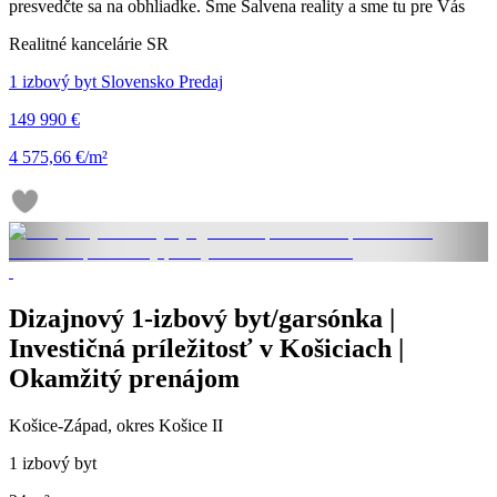
presvedčte sa na obhliadke. Sme Salvena reality a sme tu pre Vás
Realitné kancelárie SR
1 izbový byt Slovensko Predaj
149 990 €
4 575,66 €/m²
Dizajnový 1-izbový byt/garsónka |
Investičná príležitosť v Košiciach |
Okamžitý prenájom
Košice-Západ, okres Košice II
1 izbový byt