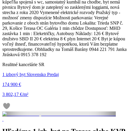
kúpeľňa spojená s wc, samostatný kumbál na chodbe, byt nemá
pivnicu Bytový dom je zateplený so zasklenými loggiami, nová
strecha z roku 2020 Vymenené elektrické rozvody Pražský typ -
možnosť zmeny dispozície Možnosti parkovania: Verejné
parkovanie z oboch strán bytového domu Lokalita: Trieda SNP č.
29, Košice Terasa OC Galéria 1 min chôdze Dostupnosť: MHD
zastávka 1 min : Eleketričky, Autobusy Náklady: 126 € Bytové
družstvo SBD II 20 € elektrina 8 € plyn Internet 20 € Byt je kúpou
voľný ihneď, financovateľný hypotékou, ktorú Vám bezplatne
sprostredkujeme. Obhliadky na Tomáš Barány 0944 221 791 Janka
Jirásková 0915 378 192
Realitné kancelárie SR
1 izbový byt Slovensko Predaj
174 900 €
3 802,17 €/m²