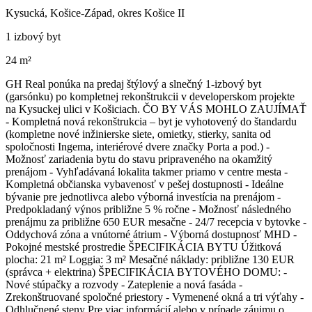
Kysucká, Košice-Západ, okres Košice II
1 izbový byt
24 m²
GH Real ponúka na predaj štýlový a slnečný 1-izbový byt
(garsónku) po kompletnej rekonštrukcii v developerskom projekte
na Kysuckej ulici v Košiciach. ČO BY VÁS MOHLO ZAUJÍMAŤ
- Kompletná nová rekonštrukcia – byt je vyhotovený do štandardu
(kompletne nové inžinierske siete, omietky, stierky, sanita od
spoločnosti Ingema, interiérové dvere značky Porta a pod.) -
Možnosť zariadenia bytu do stavu pripraveného na okamžitý
prenájom - Vyhľadávaná lokalita takmer priamo v centre mesta -
Kompletná občianska vybavenosť v pešej dostupnosti - Ideálne
bývanie pre jednotlivca alebo výborná investícia na prenájom -
Predpokladaný výnos približne 5 % ročne - Možnosť následného
prenájmu za približne 650 EUR mesačne - 24/7 recepcia v bytovke -
Oddychová zóna a vnútorné átrium - Výborná dostupnosť MHD -
Pokojné mestské prostredie ŠPECIFIKÁCIA BYTU Úžitková
plocha: 21 m² Loggia: 3 m² Mesačné náklady: približne 130 EUR
(správca + elektrina) ŠPECIFIKÁCIA BYTOVÉHO DOMU: -
Nové stúpačky a rozvody - Zateplenie a nová fasáda -
Zrekonštruované spoločné priestory - Vymenené okná a tri výťahy -
Odhlučnené steny Pre viac informácií alebo v prípade záujmu o