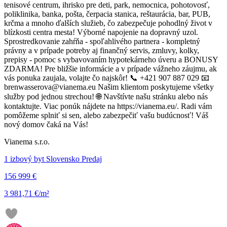
tenisové centrum, ihrisko pre deti, park, nemocnica, pohotovosť,
poliklinika, banka, pošta, čerpacia stanica, reštaurácia, bar, PUB,
krčma a mnoho ďalších služieb, čo zabezpečuje pohodlný život v
blízkosti centra mesta! Výborné napojenie na dopravný uzol.
Sprostredkovanie zahŕňa - spoľahlivého partnera - kompletný
právny a v prípade potreby aj finančný servis, zmluvy, kolky,
prepisy - pomoc s vybavovaním hypotekárneho úveru a BONUSY
ZDARMA! Pre bližšie informácie a v prípade vážneho záujmu, ak
vás ponuka zaujala, volajte čo najskôr! 📞 +421 907 887 029 📧
brenwasserova@vianema.eu Našim klientom poskytujeme všetky
služby pod jednou strechou! 🌐 Navštívte našu stránku alebo nás
kontaktujte. Viac ponúk nájdete na https://vianema.eu/. Radi vám
pomôžeme splniť si sen, alebo zabezpečiť vašu budúcnosť! Váš
nový domov čaká na Vás!
Vianema s.r.o.
1 izbový byt Slovensko Predaj
156 999 €
3 981,71 €/m²