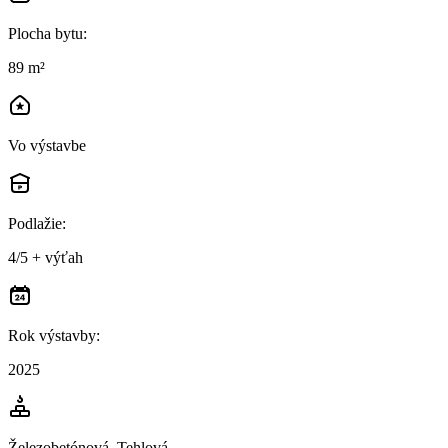
Plocha bytu
:
89 m²
Vo výstavbe
Podlažie
:
4/5 + výťah
Rok výstavby
:
2025
Železobetónová, Tehlová