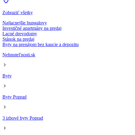
Zobraziť všetky
Najlacnejšie bungalovy
Investičné apartmány na predaj
Lacné drevodomy
Stánok na predaj
Byty na prenájom bez kaucie a depozitu
Nehnuteľnosti.sk
Byty
Byty Poprad
3 izbové byty Poprad