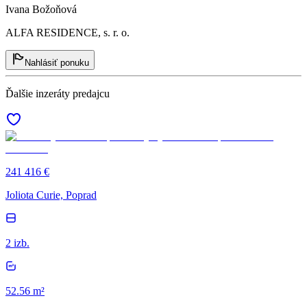
Ivana Božoňová
ALFA RESIDENCE, s. r. o.
Nahlásiť ponuku
Ďalšie inzeráty predajcu
241 416 €
Joliota Curie, Poprad
2 izb.
52.56 m²