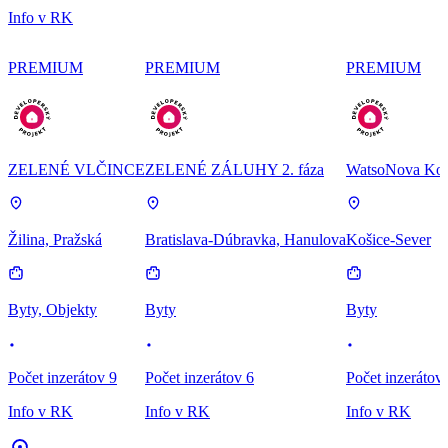
Info v RK
PREMIUM
PREMIUM
PREMIUM
ZELENÉ VLČINCE
ZELENÉ ZÁLUHY 2. fáza
WatsoNova Koš
Žilina, Pražská
Bratislava-Dúbravka, Hanulova
Košice-Sever
Byty, Objekty
Byty
Byty
Počet inzerátov 9
Počet inzerátov 6
Počet inzerátov
Info v RK
Info v RK
Info v RK