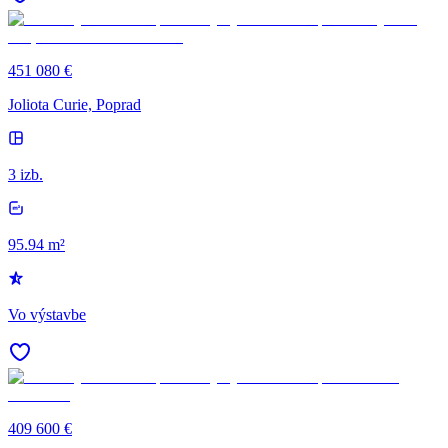
451 080 €
Joliota Curie, Poprad
3 izb.
95.94 m²
Vo výstavbe
409 600 €