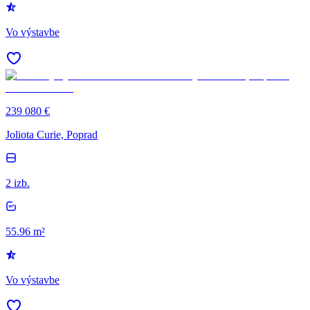
Vo výstavbe
239 080 €
Joliota Curie, Poprad
2 izb.
55.96 m²
Vo výstavbe