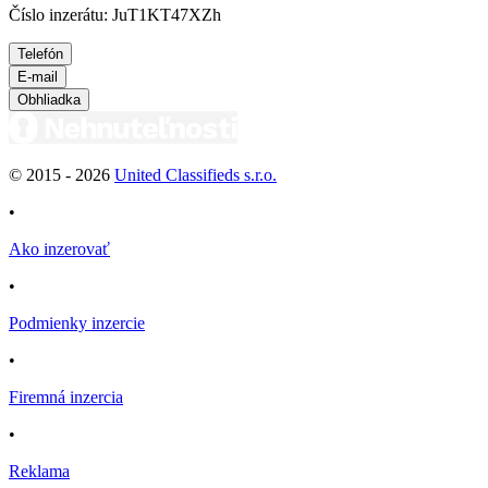
Číslo inzerátu: JuT1KT47XZh
Telefón
E-mail
Obhliadka
© 2015 -
2026
United Classifieds s.r.o.
•
Ako inzerovať
•
Podmienky inzercie
•
Firemná inzercia
•
Reklama