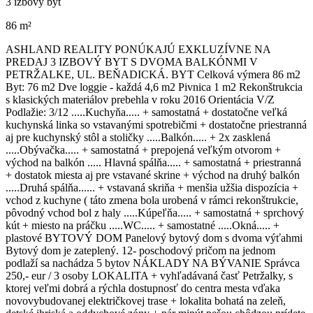
3 izbový byt
86 m²
ASHLAND REALITY PONÚKAJÚ EXKLUZÍVNE NA
PREDAJ 3 IZBOVÝ BYT S DVOMA BALKÓNMI V
PETRŽALKE, UL. BEŇADICKÁ. BYT Celková výmera 86 m2
Byt: 76 m2 Dve loggie - každá 4,6 m2 Pivnica 1 m2 Rekonštrukcia
s klasických materiálov prebehla v roku 2016 Orientácia V/Z
Podlažie: 3/12 .....Kuchyňa..... + samostatná + dostatočne veľká
kuchynská linka so vstavanými spotrebičmi + dostatočne priestranná
aj pre kuchynský stôl a stoličky .....Balkón..... + 2x zasklená
.....Obývačka..... + samostatná + prepojená veľkým otvorom +
východ na balkón ..... Hlavná spálňa..... + samostatná + priestranná
+ dostatok miesta aj pre vstavané skrine + východ na druhý balkón
.....Druhá spálňa...... + vstavaná skriňa + menšia užšia dispozícia +
vchod z kuchyne ( táto zmena bola urobená v rámci rekonštrukcie,
pôvodný vchod bol z haly .....Kúpeľňa..... + samostatná + sprchový
kút + miesto na práčku .....WC..... + samostatné .....Okná..... +
plastové BYTOVÝ DOM Panelový bytový dom s dvoma výťahmi
Bytový dom je zateplený. 12- poschodový pričom na jednom
podlaží sa nachádza 5 bytov NÁKLADY NA BÝVANIE Správca
250,- eur / 3 osoby LOKALITA + vyhľadávaná časť Petržalky, s
ktorej veľmi dobrá a rýchla dostupnosť do centra mesta vďaka
novovybudovanej električkovej trase + lokalita bohatá na zeleň,