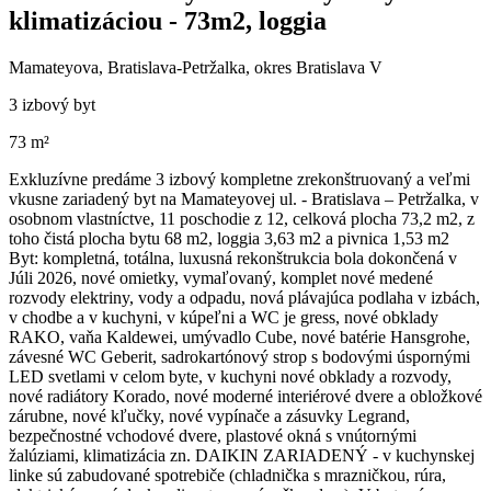
klimatizáciou - 73m2, loggia
Mamateyova, Bratislava-Petržalka, okres Bratislava V
3 izbový byt
73 m²
Exkluzívne predáme 3 izbový kompletne zrekonštruovaný a veľmi
vkusne zariadený byt na Mamateyovej ul. - Bratislava – Petržalka, v
osobnom vlastníctve, 11 poschodie z 12, celková plocha 73,2 m2, z
toho čistá plocha bytu 68 m2, loggia 3,63 m2 a pivnica 1,53 m2
Byt: kompletná, totálna, luxusná rekonštrukcia bola dokončená v
Júli 2026, nové omietky, vymaľovaný, komplet nové medené
rozvody elektriny, vody a odpadu, nová plávajúca podlaha v izbách,
v chodbe a v kuchyni, v kúpeľni a WC je gress, nové obklady
RAKO, vaňa Kaldewei, umývadlo Cube, nové batérie Hansgrohe,
závesné WC Geberit, sadrokartónový strop s bodovými úspornými
LED svetlami v celom byte, v kuchyni nové obklady a rozvody,
nové radiátory Korado, nové moderné interiérové dvere a obložkové
zárubne, nové kľučky, nové vypínače a zásuvky Legrand,
bezpečnostné vchodové dvere, plastové okná s vnútornými
žalúziami, klimatizácia zn. DAIKIN ZARIADENÝ - v kuchynskej
linke sú zabudované spotrebiče (chladnička s mrazničkou, rúra,