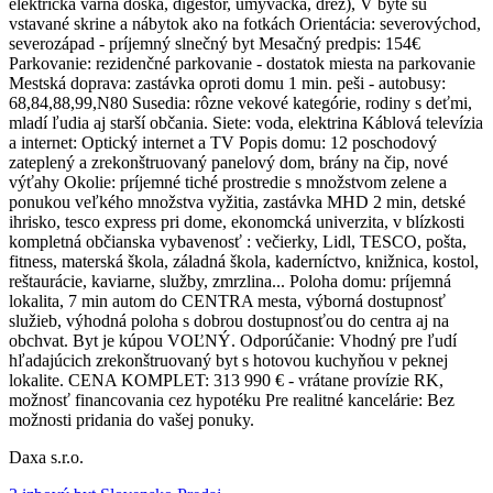
elektrická varná doska, digestor, umývačka, drez), V byte sú
vstavané skrine a nábytok ako na fotkách Orientácia: severovýchod,
severozápad - príjemný slnečný byt Mesačný predpis: 154€
Parkovanie: rezidenčné parkovanie - dostatok miesta na parkovanie
Mestská doprava: zastávka oproti domu 1 min. peši - autobusy:
68,84,88,99,N80 Susedia: rôzne vekové kategórie, rodiny s deťmi,
mladí ľudia aj starší občania. Siete: voda, elektrina Káblová televízia
a internet: Optický internet a TV Popis domu: 12 poschodový
zateplený a zrekonštruovaný panelový dom, brány na čip, nové
výťahy Okolie: príjemné tiché prostredie s množstvom zelene a
ponukou veľkého množstva vyžitia, zastávka MHD 2 min, detské
ihrisko, tesco express pri dome, ekonomcká univerzita, v blízkosti
kompletná občianska vybavenosť : večierky, Lidl, TESCO, pošta,
fitness, materská škola, záladná škola, kaderníctvo, knižnica, kostol,
reštaurácie, kaviarne, služby, zmrzlina... Poloha domu: príjemná
lokalita, 7 min autom do CENTRA mesta, výborná dostupnosť
služieb, výhodná poloha s dobrou dostupnosťou do centra aj na
obchvat. Byt je kúpou VOĽNÝ. Odporúčanie: Vhodný pre ľudí
hľadajúcich zrekonštruovaný byt s hotovou kuchyňou v peknej
lokalite. CENA KOMPLET: 313 990 € - vrátane provízie RK,
možnosť financovania cez hypotéku Pre realitné kancelárie: Bez
možnosti pridania do vašej ponuky.
Daxa s.r.o.