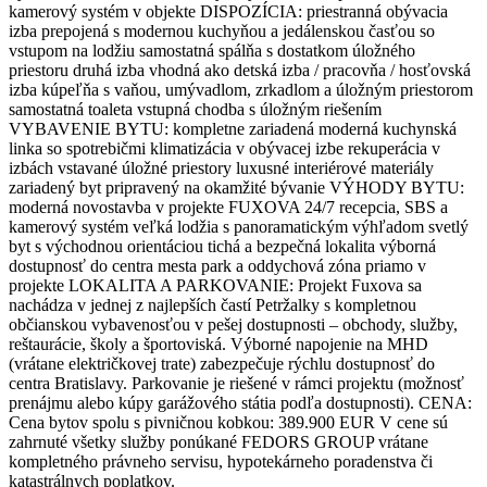
kamerový systém v objekte DISPOZÍCIA: priestranná obývacia
izba prepojená s modernou kuchyňou a jedálenskou časťou so
vstupom na lodžiu samostatná spálňa s dostatkom úložného
priestoru druhá izba vhodná ako detská izba / pracovňa / hosťovská
izba kúpeľňa s vaňou, umývadlom, zrkadlom a úložným priestorom
samostatná toaleta vstupná chodba s úložným riešením
VYBAVENIE BYTU: kompletne zariadená moderná kuchynská
linka so spotrebičmi klimatizácia v obývacej izbe rekuperácia v
izbách vstavané úložné priestory luxusné interiérové materiály
zariadený byt pripravený na okamžité bývanie VÝHODY BYTU:
moderná novostavba v projekte FUXOVA 24/7 recepcia, SBS a
kamerový systém veľká lodžia s panoramatickým výhľadom svetlý
byt s východnou orientáciou tichá a bezpečná lokalita výborná
dostupnosť do centra mesta park a oddychová zóna priamo v
projekte LOKALITA A PARKOVANIE: Projekt Fuxova sa
nachádza v jednej z najlepších častí Petržalky s kompletnou
občianskou vybavenosťou v pešej dostupnosti – obchody, služby,
reštaurácie, školy a športoviská. Výborné napojenie na MHD
(vrátane električkovej trate) zabezpečuje rýchlu dostupnosť do
centra Bratislavy. Parkovanie je riešené v rámci projektu (možnosť
prenájmu alebo kúpy garážového státia podľa dostupnosti). CENA:
Cena bytov spolu s pivničnou kobkou: 389.900 EUR V cene sú
zahrnuté všetky služby ponúkané FEDORS GROUP vrátane
kompletného právneho servisu, hypotekárneho poradenstva či
katastrálnych poplatkov.