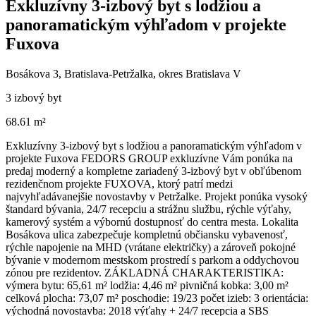
Exkluzívny 3-izbový byt s lodžiou a
panoramatickým výhľadom v projekte
Fuxova
Bosákova 3, Bratislava-Petržalka, okres Bratislava V
3 izbový byt
68.61 m²
Exkluzívny 3-izbový byt s lodžiou a panoramatickým výhľadom v
projekte Fuxova FEDORS GROUP exkluzívne Vám ponúka na
predaj moderný a kompletne zariadený 3-izbový byt v obľúbenom
rezidenčnom projekte FUXOVA, ktorý patrí medzi
najvyhľadávanejšie novostavby v Petržalke. Projekt ponúka vysoký
štandard bývania, 24/7 recepciu a strážnu službu, rýchle výťahy,
kamerový systém a výbornú dostupnosť do centra mesta. Lokalita
Bosákova ulica zabezpečuje kompletnú občiansku vybavenosť,
rýchle napojenie na MHD (vrátane električky) a zároveň pokojné
bývanie v modernom mestskom prostredí s parkom a oddychovou
zónou pre rezidentov. ZÁKLADNÁ CHARAKTERISTIKA:
výmera bytu: 65,61 m² lodžia: 4,46 m² pivničná kobka: 3,00 m²
celková plocha: 73,07 m² poschodie: 19/23 počet izieb: 3 orientácia:
východná novostavba: 2018 výťahy + 24/7 recepcia a SBS