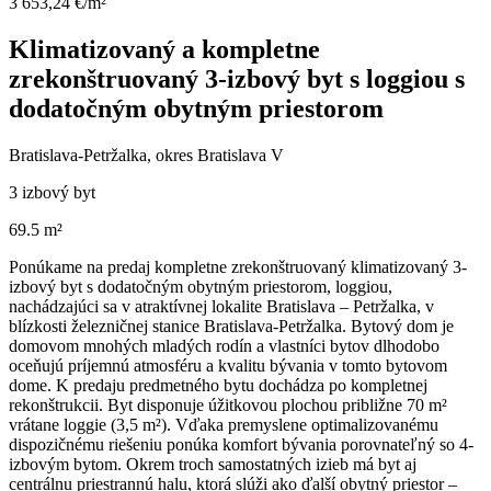
3 653,24 €/m²
Klimatizovaný a kompletne
zrekonštruovaný 3-izbový byt s loggiou s
dodatočným obytným priestorom
Bratislava-Petržalka, okres Bratislava V
3 izbový byt
69.5 m²
Ponúkame na predaj kompletne zrekonštruovaný klimatizovaný 3-
izbový byt s dodatočným obytným priestorom, loggiou,
nachádzajúci sa v atraktívnej lokalite Bratislava – Petržalka, v
blízkosti železničnej stanice Bratislava-Petržalka. Bytový dom je
domovom mnohých mladých rodín a vlastníci bytov dlhodobo
oceňujú príjemnú atmosféru a kvalitu bývania v tomto bytovom
dome. K predaju predmetného bytu dochádza po kompletnej
rekonštrukcii. Byt disponuje úžitkovou plochou približne 70 m²
vrátane loggie (3,5 m²). Vďaka premyslene optimalizovanému
dispozičnému riešeniu ponúka komfort bývania porovnateľný so 4-
izbovým bytom. Okrem troch samostatných izieb má byt aj
centrálnu priestrannú halu, ktorá slúži ako ďalší obytný priestor –