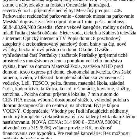
skrine a nábytok ako na fotkách Orientácia: juhozápad,
severovýchod - príjemný slnečný byt Mesačný predpis: 140€
Parkovanie: rezidenčné parkovanie - dostatok miesta na parkovanie
Mestská doprava: zastávka oproti domu 1 min. peši - autobusy:
68,84,88,99,N80 Susedia: rôzne vekové kategórie, rodiny s deťmi,
mladí ľudia aj starší občania. Siete: voda, elektrina Káblová televízia
a internet: Optický internet a TV Popis domu: 8 poschodový
zateplený a zrekonštruovaný panelový dom, brány na čip, nové
výťahy, bezbariérový prístup do domu Okolie: Ovsište -
vyhľadávaná časť Petržalky ( začiatok Petržalky )príjemné tiché
prostredie s množstvom zelene a ponukou veľkého množstva
vyžitia, hneď za domom Materská škola, zastávka MHD pred
domom, tesco express pri dome, ekonomcká univerzita, Ovsištské
rameno, riviéra, v blízkosti kompletná občianska vybavenosť :
večierky, Lidl, TESCO, pošta, fitness, materská škola, záladná
škola, kaderníctvo, knižnica, kostol, reštaurácie, kaviarne, služby,
zmrzlina... Poloha domu: príjemná lokalita, 7 min autom do
CENTRA mesta, výborná dostupnosť služieb, výhodná poloha s
dobrou dostupnosťou do centra aj na obchvat. Byt je kúpou
VOĽNÝ. Odporúčanie: Vhodný pre ľudí hľadajúcich nádherný
moderný kompletne zrekonštruovaný a zariadený byt k okamžitému
nasťahovaniu. NOVÁ CENA: 314 990 € - ZĽAVA 5000€ (
pôvodná cena 319.990€) vrátane provízie RK, možnosť
financovania cez hypotéku. Pre realitné kancelárie: Bez možnosti
pridania do vašej ponuky.