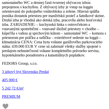
samostatného WC a dennej časti tvorenej obývacou izbou
prepojenou s kuchyňou. Z obývacej izby je vstup na loggiu
orientovanú do pokojného vnútrobloku a zelene. Hlavná spálňa
ponúka dostatok priestoru pre manželskú posteľ a šatníkové skrine.
Druhá izba je vhodná ako detská izba, pracovňa alebo hosťovská
izba. ZARIADENIE: – kuchynská linka s ostrovčekom a
vstavanými spotrebičmi – vstavané úložné priestory v chodbe –
kúpeľňa s vaňou aj sprchovým kútom – samostatné WC – komora s
priestorom pre práčku a sušičku – exteriérové sedenie na loggii –
klimatizácia CENA: Cena bytu vrátane garážového parkovacieho
státia: 439.000 EUR V cene sú zahrnuté všetky služby spojené s
predajom nehnuteľnosti vrátane kompletného právneho servisu,
hypotekárneho poradenstva a katastrálnych poplatkov.
FEDORS Group, s.r.o.
3 izbový byt Slovensko Predaj
405 000 €
5 242,72 €/m²
PREMIUM