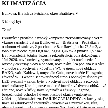
KLIMATIZÁCIA
Bulíkova, Bratislava-Petržalka, okres Bratislava V
3 izbový byt
72 m²
Exkluzívne predáme 3 izbový kompletne zrekonštruovaný a veľmi
vkusne zariadený byt na Bulíkovej ul. - Bratislava – Petržalka, v
osobnom vlastníctve, 2 poschodie z 8, celková plocha 73,8 m2, z
toho čistá plocha bytu 68,8 m2, loggia 3,46 m2 a pivnica 1,57 m2
Byt: kompletná, totálna, luxusná rekonštrukcia bola dokončená v
Júni 2026, nové omietky, vymaľovaný, komplet nové medené
rozvody elektriny, vody a odpadu, nová plávajúca podlaha v izbách,
v chodbe a v kuchyni, v kúpeľni a WC je gress, nové obklady
RAKO, vaňa Kaldewei, umývadlo Cube, nové batérie Hansgrohe,
závesné WC Geberit, sadrokartónový strop s bodovými úspornými
LED svetlami v celom byte, v kuchyni nové obklady a rozvody,
nové radiátory Korado, nové moderné interiérové dvere a obložkové
zárubne, nové kľučky, nové vypínače a zásuvky Legrand,
bezpečnostné vchodové dvere, plastové okná s vnútornými
žalúziami, klimatizácia zn. DAIKIN ZARIADENÝ - v kuchynskej
linke sú zabudované spotrebiče (chladnička s mrazničkou, rúra,
plynová varná doska, digestor, umývačka, drez), V byte sú vstavané