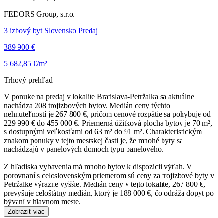
FEDORS Group, s.r.o.
3 izbový byt Slovensko Predaj
389 900 €
5 682,85 €/m²
Trhový prehľad
V ponuke na predaj v lokalite Bratislava-Petržalka sa aktuálne
nachádza 208 trojizbových bytov. Medián ceny týchto
nehnuteľností je 267 800 €, pričom cenové rozpätie sa pohybuje od
229 990 € do 455 000 €. Priemerná úžitková plocha bytov je 70 m²,
s dostupnými veľkosťami od 63 m² do 91 m². Charakteristickým
znakom ponuky v tejto mestskej časti je, že mnohé byty sa
nachádzajú v panelových domoch typu panelového.
Z hľadiska vybavenia má mnoho bytov k dispozícii výťah. V
porovnaní s celoslovenským priemerom sú ceny za trojizbové byty v
Petržalke výrazne vyššie. Medián ceny v tejto lokalite, 267 800 €,
prevyšuje celoštátny medián, ktorý je 188 000 €, čo odráža dopyt po
bývaní v hlavnom meste.
Zobraziť viac