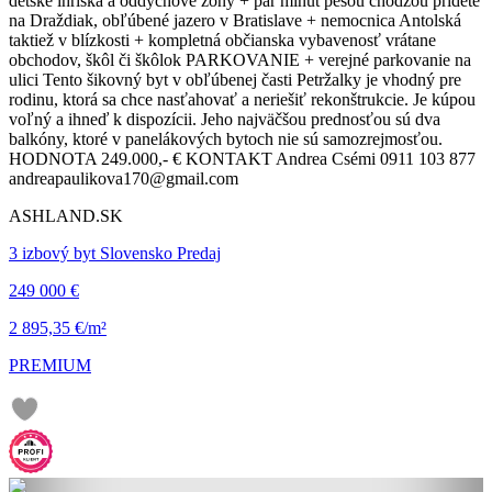
detské ihriská a oddychové zóny + pár minút pešou chôdzou prídete
na Draždiak, obľúbené jazero v Bratislave + nemocnica Antolská
taktiež v blízkosti + kompletná občianska vybavenosť vrátane
obchodov, škôl či škôlok PARKOVANIE + verejné parkovanie na
ulici Tento šikovný byt v obľúbenej časti Petržalky je vhodný pre
rodinu, ktorá sa chce nasťahovať a neriešiť rekonštrukcie. Je kúpou
voľný a ihneď k dispozícii. Jeho najväčšou prednosťou sú dva
balkóny, ktoré v panelákových bytoch nie sú samozrejmosťou.
HODNOTA 249.000,- € KONTAKT Andrea Csémi 0911 103 877
andreapaulikova170@gmail.com
ASHLAND.SK
3 izbový byt Slovensko Predaj
249 000 €
2 895,35 €/m²
PREMIUM