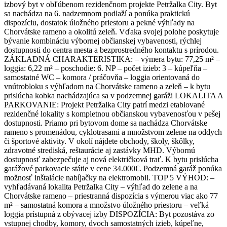
izbový byt v obľúbenom rezidenčnom projekte Petržalka City. Byt
sa nachádza na 6. nadzemnom podlaží a ponúka praktickú
dispozíciu, dostatok úložného priestoru a pekné výhľady na
Chorvátske rameno a okolitú zeleň. Vďaka svojej polohe poskytuje
bývanie kombináciu výbornej občianskej vybavenosti, rýchlej
dostupnosti do centra mesta a bezprostredného kontaktu s prírodou.
ZÁKLADNÁ CHARAKTERISTIKA: – výmera bytu: 77,25 m² –
loggia: 6,22 m² – poschodie: 6. NP – počet izieb: 3 – kúpeľňa –
samostatné WC – komora / práčovňa – loggia orientovaná do
vnútrobloku s výhľadom na Chorvátske rameno a zeleň – k bytu
prislúcha kobka nachádzajúca sa v podzemnej garáži LOKALITA A
PARKOVANIE: Projekt Petržalka City patrí medzi etablované
rezidenčné lokality s kompletnou občianskou vybavenosťou v pešej
dostupnosti. Priamo pri bytovom dome sa nachádza Chorvátske
rameno s promenádou, cyklotrasami a množstvom zelene na oddych
či športové aktivity. V okolí nájdete obchody, školy, škôlky,
zdravotné strediská, reštaurácie aj zastávky MHD. Výbornú
dostupnosť zabezpečuje aj nová električková trať. K bytu prislúcha
garážové parkovacie státie v cene 34.000€. Podzemná garáž ponúka
možnosť inštalácie nabíjačky na elektromobil. TOP 5 VÝHOD: –
vyhľadávaná lokalita Petržalka City – výhľad do zelene a na
Chorvátske rameno – priestranná dispozícia s výmerou viac ako 77
m² – samostatná komora a množstvo úložného priestoru – veľká
loggia prístupná z obývacej izby DISPOZÍCIA: Byt pozostáva zo
vstupnej chodby, komory, dvoch samostatných izieb, kúpeľne,