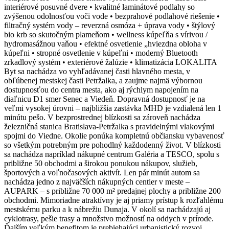
interiérové posuvné dvere • kvalitné laminátové podlahy so
zvýšenou odolnosťou voči vode • bezprahové podlahové riešenie •
filtračný systém vody – reverzná osmóza + úprava vody • štýlový
bio krb so skutočným plameňom • wellness kúpeľňa s vírivou /
hydromasážnou vaňou • efektné osvetlenie „hviezdna obloha v
kúpeľni • stropné osvetlenie v kúpeľni • moderný Bluetooth
zrkadlový systém • exteriérové žalúzie • klimatizácia LOKALITA
Byt sa nachádza vo vyhľadávanej časti hlavného mesta, v
obľúbenej mestskej časti Petržalka, a zaujme najmä výbornou
dostupnosťou do centra mesta, ako aj rýchlym napojením na
diaľnicu D1 smer Senec a Viedeň. Dopravná dostupnosť je na
veľmi vysokej úrovni – najbližšia zastávka MHD je vzdialená len 1
minútu pešo. V bezprostrednej blízkosti sa zároveň nachádza
železničná stanica Bratislava-Petržalka s pravidelnými vlakovými
spojmi do Viedne. Okolie ponúka kompletnú občiansku vybavenosť
so všetkým potrebným pre pohodlný každodenný život. V blízkosti
sa nachádza napríklad nákupné centrum Galéria a TESCO, spolu s
približne 50 obchodmi a širokou ponukou nákupov, služieb,
športových a voľnočasových aktivít. Len pár minút autom sa
nachádza jedno z najväčších nákupných centier v meste –
AUPARK – s približne 70 000 m² predajnej plochy a približne 200
obchodmi. Mimoriadne atraktívny je aj priamy prístup k rozľahlému
mestskému parku a k nábrežiu Dunaja. V okolí sa nachádzajú aj
cyklotrasy, pešie trasy a množstvo možností na oddych v prírode.
Ďalším veľkým benefitom je prebiehajúci urbanistický rozvoj