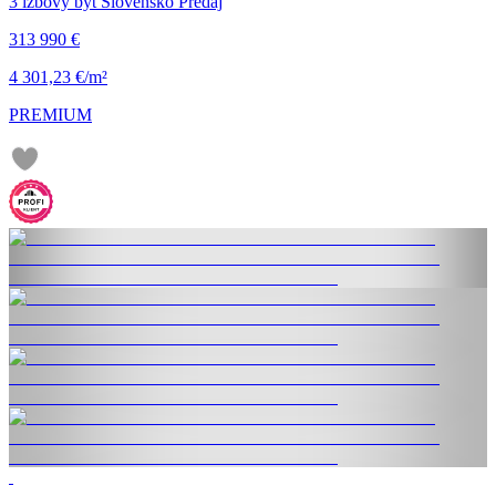
3 izbový byt Slovensko Predaj
313 990 €
4 301,23 €/m²
PREMIUM