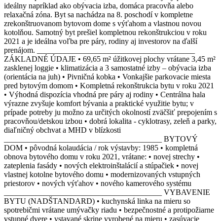
ideálny napríklad ako obývacia izba, domáca pracovňa alebo
relaxačná zóna. Byt sa nachádza na 8. poschodí v kompletne
zrekonštruovanom bytovom dome s výťahom a vlastnou novou
kotolňou. Samotný byt prešiel kompletnou rekonštrukciou v roku
2021 a je ideálna voľba pre páry, rodiny aj investorov na ďalší
prenájom. ________________________________________
ZÁKLADNÉ ÚDAJE • 69,65 m² úžitkovej plochy vrátane 3,45 m²
zasklenej loggie • klimatizácia a 3 samostatné izby – obývacia izba
(orientácia na juh) • Pivničná kobka • Vonkajšie parkovacie miesta
pred bytovým domom • Kompletná rekonštrukcia bytu v roku 2021
• Výhodná dispozícia vhodná pre páry aj rodiny • Centrálna hala
výrazne zvyšuje komfort bývania a praktické využitie bytu; v
prípade potreby ju možno za určitých okolností zväčšiť prepojením s
pracovňou/detskou izbou • dobrá lokalita - cyklotrasy, zeleň a parky,
diaľničný obchvat a MHD v blízkosti
________________________________________ BYTOVÝ
DOM • pôvodná kolaudácia / rok výstavby: 1985 • kompletná
obnova bytového domu v roku 2021, vrátane: • novej strechy •
zateplenia fasády • nových elektroinštalácií a stúpačiek • novej
vlastnej kotolne bytového domu • modernizovaných vstupných
priestorov • nových výťahov • nového kamerového systému
________________________________________ VYBAVENIE
BYTU (NADŠTANDARD) • kuchynská linka na mieru so
spotrebičmi vrátane umývačky riadu • bezpečnostné a protipožiarne
vstupné dvere • vstavané skrine vyrobené na mieru • zasúvacie