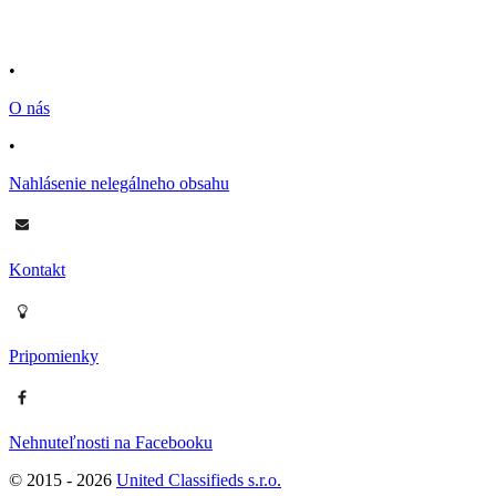
•
O nás
•
Nahlásenie nelegálneho obsahu
Kontakt
Pripomienky
Nehnuteľnosti na Facebooku
© 2015 -
2026
United Classifieds s.r.o.