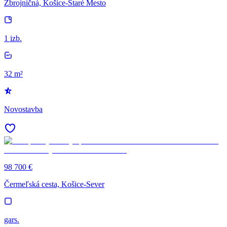
Zbrojničná, Košice-Staré Mesto
1 izb.
32 m²
Novostavba
98 700 €
Čermeľská cesta, Košice-Sever
gars.