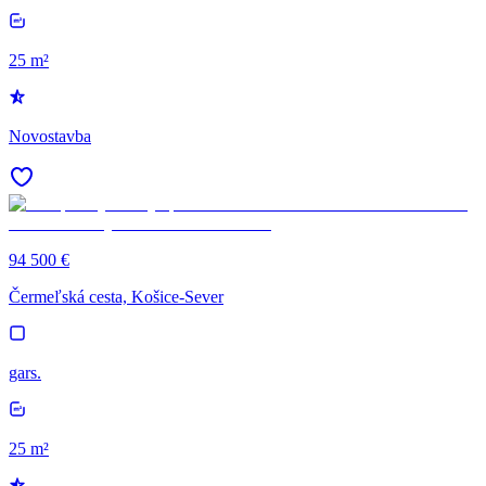
25 m²
Novostavba
94 500 €
Čermeľská cesta, Košice-Sever
gars.
25 m²