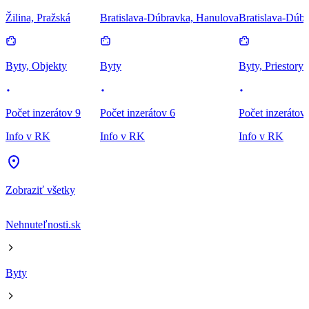
Žilina, Pražská
Bratislava-Dúbravka, Hanulova
Bratislava-Dúbr
Byty, Objekty
Byty
Byty, Priestory
Počet inzerátov 9
Počet inzerátov 6
Počet inzerátov
Info v RK
Info v RK
Info v RK
Zobraziť všetky
Nehnuteľnosti.sk
Byty