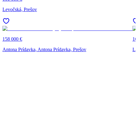
Levočská, Prešov
158 000 €
16
Antona Prídavka, Antona Prídavka, Prešov
Le