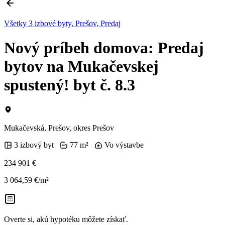
Všetky 3 izbové byty, Prešov, Predaj
Nový príbeh domova: Predaj
bytov na Mukačevskej
spustený! byt č. 8.3
Mukačevská, Prešov, okres Prešov
3 izbový byt
77 m²
Vo výstavbe
234 901 €
3 064,59 €/m²
Overte si, akú hypotéku môžete získať.