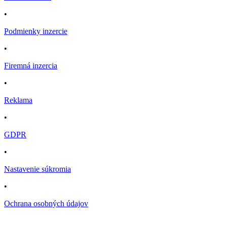
•
Podmienky inzercie
•
Firemná inzercia
•
Reklama
•
GDPR
•
Nastavenie súkromia
•
Ochrana osobných údajov