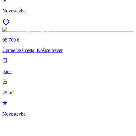
Novostavba
98 700 €
Čermeľská cesta, Košice-Sever
gars.
25 m²
Novostavba