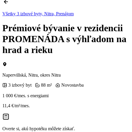
Všetky 3 izbové byty, Nitra, Prenájom
Prémiové bývanie v rezidencii
PROMENÁDA s výhľadom na
hrad a rieku
Napervillská, Nitra, okres Nitra
3 izbový byt
88 m²
Novostavba
1 000 €/mes.
s energiami
11,4 €/m²/mes.
Overte si, akú hypotéku môžete získať.