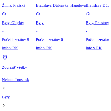
Žilina, Pražská
Bratislava-Dúbravka, Hanulova
Bratislava-Dúbr
Byty, Objekty
Byty
Byty, Priestory
Počet inzerátov 9
Počet inzerátov 6
Počet inzerátov
Info v RK
Info v RK
Info v RK
Zobraziť všetky
Nehnuteľnosti.sk
Byty