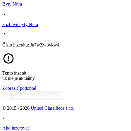
Byty Nitra
3 izbové byty Nitra
Číslo inzerátu: Ju7wZwovkw4
Tento inzerát
už nie je aktuálny.
Zobraziť podobné
© 2015 -
2026
United Classifieds s.r.o.
•
Ako inzerovať