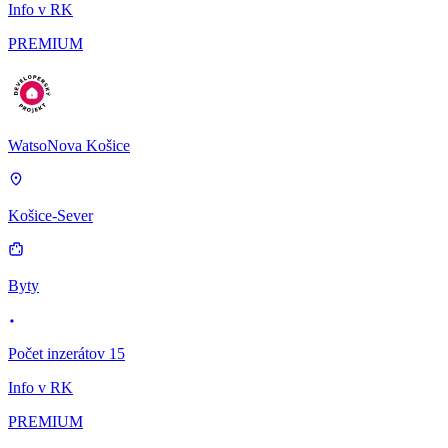
Info v RK
PREMIUM
WatsoNova Košice
Košice-Sever
Byty
Počet inzerátov 15
Info v RK
PREMIUM