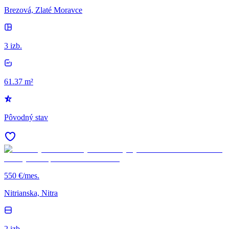
Brezová, Zlaté Moravce
3 izb.
61.37 m²
Pôvodný stav
550 €/mes.
Nitrianska, Nitra
2 izb.