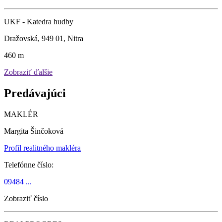
UKF - Katedra hudby
Dražovská, 949 01, Nitra
460 m
Zobraziť ďalšie
Predávajúci
MAKLÉR
Margita Šinčoková
Profil realitného makléra
Telefónne číslo:
09484 ...
Zobraziť číslo