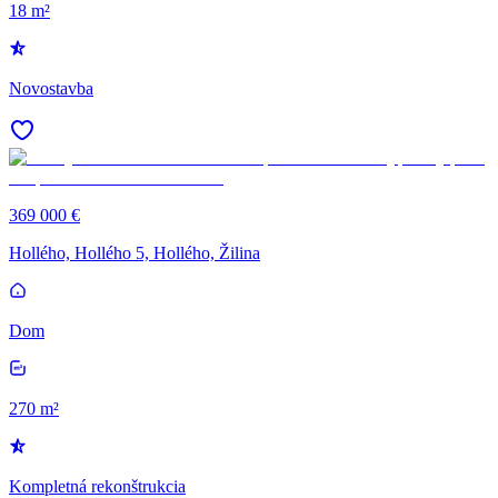
18 m²
Novostavba
369 000 €
Hollého, Hollého 5, Hollého, Žilina
Dom
270 m²
Kompletná rekonštrukcia