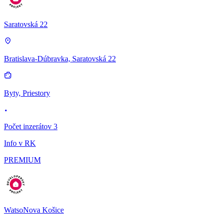
Saratovská 22
Bratislava-Dúbravka, Saratovská 22
Byty, Priestory
Počet inzerátov 3
Info v RK
PREMIUM
WatsoNova Košice