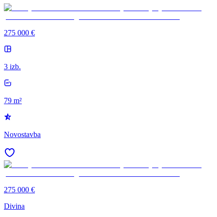
275 000 €
3 izb.
79 m²
Novostavba
275 000 €
Divina