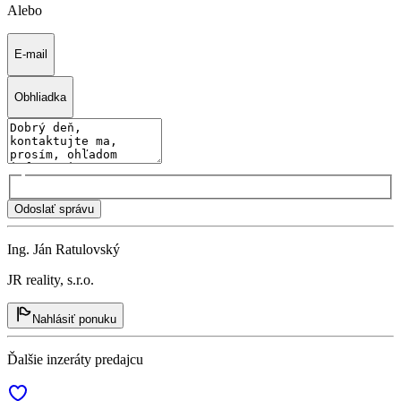
Alebo
E-mail
Obhliadka
Odoslať správu
Ing. Ján Ratulovský
JR reality, s.r.o.
Nahlásiť ponuku
Ďalšie inzeráty predajcu