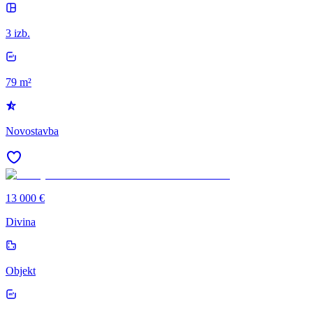
3 izb.
79 m²
Novostavba
13 000 €
Divina
Objekt