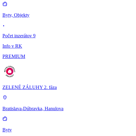
Byty, Objekty
Počet inzerátov 9
Info v RK
PREMIUM
ZELENÉ ZÁLUHY 2. fáza
Bratislava-Dúbravka, Hanulova
Byty