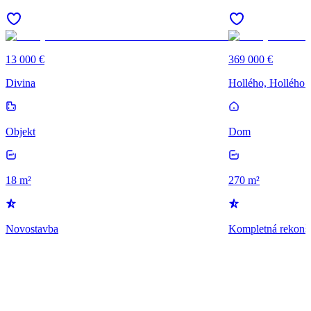
13 000 €
369 000 €
Divina
Hollého, Hollého 5
Objekt
Dom
18 m²
270 m²
Novostavba
Kompletná rekonšt