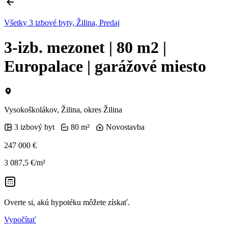
Všetky 3 izbové byty, Žilina, Predaj
3-izb. mezonet | 80 m2 |
Europalace | garážové miesto
Vysokoškolákov, Žilina, okres Žilina
3 izbový byt
80 m²
Novostavba
247 000 €
3 087,5 €/m²
Overte si, akú hypotéku môžete získať.
Vypočítať