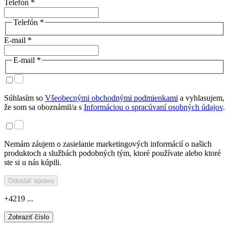
Telefón *
Telefón *
E-mail *
E-mail *
Súhlasím so
Všeobecnými obchodnými podmienkami
a vyhlasujem,
že som sa oboznámil/a s
Informáciou o spracúvaní osobných údajov
.
Nemám záujem o zasielanie marketingových informácií o našich
produktoch a službách podobných tým, ktoré používate alebo ktoré
ste si u nás kúpili.
Odoslať správu
+4219 ...
Zobraziť číslo