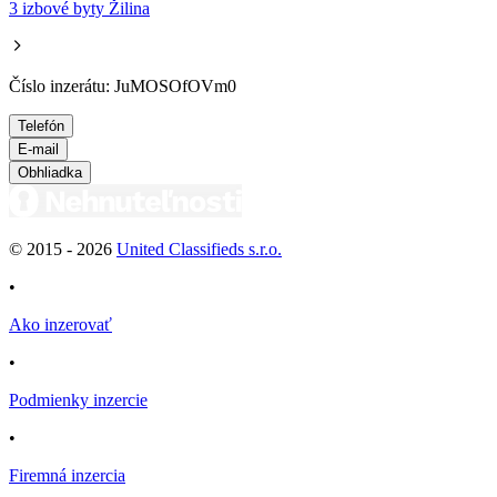
3 izbové byty Žilina
Číslo inzerátu: JuMOSOfOVm0
Telefón
E-mail
Obhliadka
© 2015 -
2026
United Classifieds s.r.o.
•
Ako inzerovať
•
Podmienky inzercie
•
Firemná inzercia