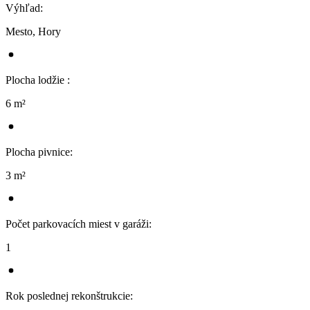
Výhľad
:
Mesto, Hory
Plocha lodžie
:
6 m²
Plocha pivnice
:
3 m²
Počet parkovacích miest v garáži
:
1
Rok poslednej rekonštrukcie
: