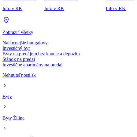
Info v RK
Info v RK
Info v RK
Zobraziť všetky
Najlacnejšie bungalovy
Investičný byt
Byty na prenájom bez kaucie a depozitu
Stánok na predaj
Investičné apartmány na predaj
Nehnuteľnosti.sk
Byty
Byty Žilina