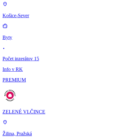
Košice-Sever
Byty
Počet inzerátov 15
Info v RK
PREMIUM
ZELENÉ VLČINCE
Žilina, Pražská