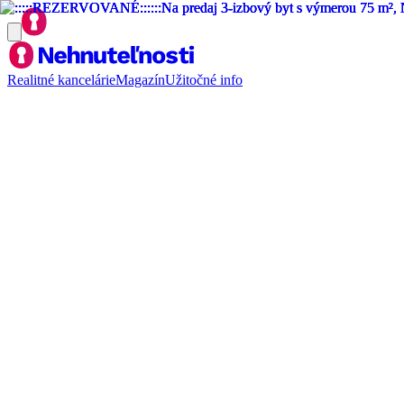
Realitné kancelárie
Magazín
Užitočné info