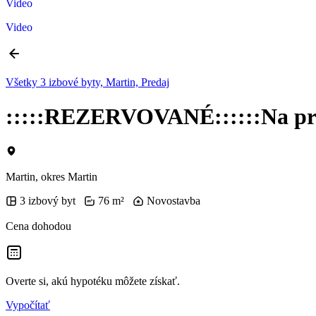
Video
Video
Všetky 3 izbové byty, Martin, Predaj
:::::REZERVOVANÉ::::::Na pred
Martin, okres Martin
3 izbový byt
76 m²
Novostavba
Cena dohodou
Overte si, akú hypotéku môžete získať.
Vypočítať