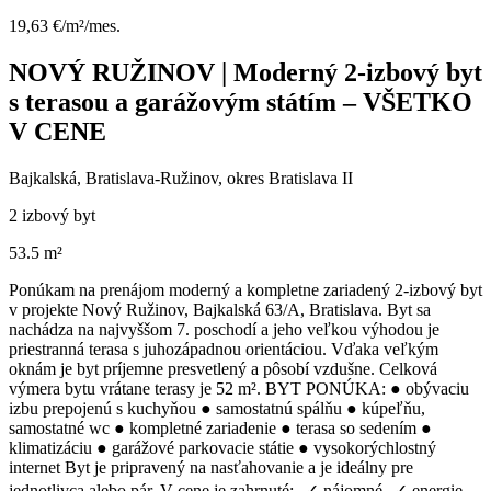
19,63 €/m²/mes.
NOVÝ RUŽINOV | Moderný 2-izbový byt
s terasou a garážovým státím – VŠETKO
V CENE
Bajkalská, Bratislava-Ružinov, okres Bratislava II
2 izbový byt
53.5 m²
Ponúkam na prenájom moderný a kompletne zariadený 2-izbový byt
v projekte Nový Ružinov, Bajkalská 63/A, Bratislava. Byt sa
nachádza na najvyššom 7. poschodí a jeho veľkou výhodou je
priestranná terasa s juhozápadnou orientáciou. Vďaka veľkým
oknám je byt príjemne presvetlený a pôsobí vzdušne. Celková
výmera bytu vrátane terasy je 52 m². BYT PONÚKA: ● obývaciu
izbu prepojenú s kuchyňou ● samostatnú spálňu ● kúpeľňu,
samostatné wc ● kompletné zariadenie ● terasa so sedením ●
klimatizáciu ● garážové parkovacie státie ● vysokorýchlostný
internet Byt je pripravený na nasťahovanie a je ideálny pre
jednotlivca alebo pár. V cene je zahrnuté: ✓ nájomné ✓ energie