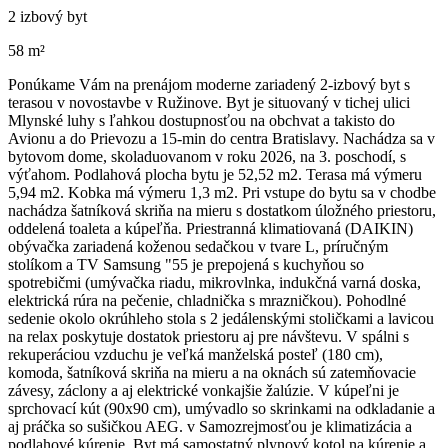
2 izbový byt
58 m²
Ponúkame Vám na prenájom moderne zariadený 2-izbový byt s
terasou v novostavbe v Ružinove. Byt je situovaný v tichej ulici
Mlynské luhy s ľahkou dostupnosťou na obchvat a takisto do
Avionu a do Prievozu a 15-min do centra Bratislavy. Nachádza sa v
bytovom dome, skoladuovanom v roku 2026, na 3. poschodí, s
výťahom. Podlahová plocha bytu je 52,52 m2. Terasa má výmeru
5,94 m2. Kobka má výmeru 1,3 m2. Pri vstupe do bytu sa v chodbe
nachádza šatníková skriňa na mieru s dostatkom úložného priestoru,
oddelená toaleta a kúpeľňa. Priestranná klimatiovaná (DAIKIN)
obývačka zariadená koženou sedačkou v tvare L, príručným
stolíkom a TV Samsung "55 je prepojená s kuchyňou so
spotrebičmi (umývačka riadu, mikrovlnka, indukčná varná doska,
elektrická rúra na pečenie, chladnička s mrazničkou). Pohodlné
sedenie okolo okrúhleho stola s 2 jedálenskými stoličkami a lavicou
na relax poskytuje dostatok priestoru aj pre návštevu. V spálni s
rekuperáciou vzduchu je veľká manželská posteľ (180 cm),
komoda, šatníková skriňa na mieru a na oknách sú zatemňovacie
závesy, záclony a aj elektrické vonkajšie žalúzie. V kúpeľni je
sprchovací kút (90x90 cm), umývadlo so skrinkami na odkladanie a
aj práčka so sušičkou AEG. v Samozrejmosťou je klimatizácia a
podlahové kúrenie. Byt má samostatný plynový kotol na kúrenie a