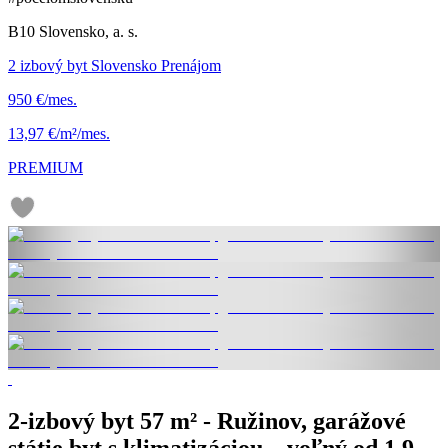
B10 Slovensko, a. s.
2 izbový byt Slovensko Prenájom
950 €/mes.
13,97 €/m²/mes.
PREMIUM
2-izbový byt 57 m² - Ružinov, garážové
státie byt s klimatizáciou – voľný od 1.9.