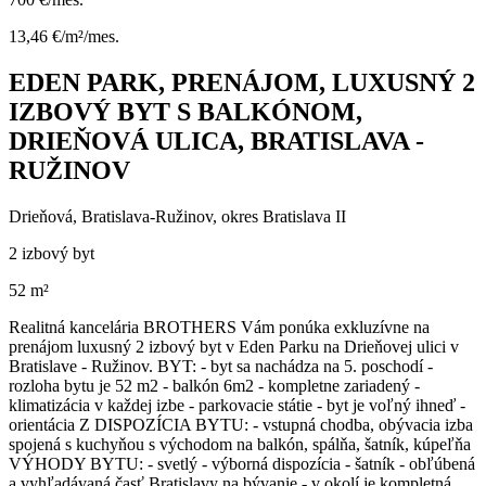
13,46 €/m²/mes.
EDEN PARK, PRENÁJOM, LUXUSNÝ 2
IZBOVÝ BYT S BALKÓNOM,
DRIEŇOVÁ ULICA, BRATISLAVA -
RUŽINOV
Drieňová, Bratislava-Ružinov, okres Bratislava II
2 izbový byt
52 m²
Realitná kancelária BROTHERS Vám ponúka exkluzívne na
prenájom luxusný 2 izbový byt v Eden Parku na Drieňovej ulici v
Bratislave - Ružinov. BYT: - byt sa nachádza na 5. poschodí -
rozloha bytu je 52 m2 - balkón 6m2 - kompletne zariadený -
klimatizácia v každej izbe - parkovacie státie - byt je voľný ihneď -
orientácia Z DISPOZÍCIA BYTU: - vstupná chodba, obývacia izba
spojená s kuchyňou s východom na balkón, spálňa, šatník, kúpeľňa
VÝHODY BYTU: - svetlý - výborná dispozícia - šatník - obľúbená
a vyhľadávaná časť Bratislavy na bývanie - v okolí je kompletná