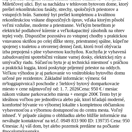
Miletičovej ulici. Byt sa nachádza v tehlovom bytovom dome, ktorý
prešiel rekonštrukciou fasády, strechy, spoločných priestorov a
vstupných brán. Samotný byt prešiel kompletnou a kvalitnou
rekonštrukciou vrátane dispozičných úprav, vďaka ktorým pôsobí
veľmi vzdušne, moderne a priestranne. Veľkým benefitom je
elektrické podlahové kúrenie a veľkokapacitný zásobník na ohrev
teplej vody. Dispozične pozostáva zo vstupnej chodby s praktickou
vstavanou skriňou po celej dĺžke steny, priestrannej spálne, kúpeľne
spojenej s toaletou a otvorenej dennej časti, ktorú tvorí obývacia
izba prepojená s plne vybavenou kuchyňou. Kuchyňa je vybavená
zabudovanými spotrebičmi vrátane varnej dosky, elektrickej rúry a
umývačky riadu. Súčasťou bytu je aj technická miestnosť s práčkou
a praktická loggia, ktorá poskytuje príjemný priestor na oddych.
Veľkou výhodou je aj parkovanie vo vnútrobloku bytového domu
určené pre rezidentov. Základné informácie: výmera: 64
m²loggiapivnica3 poschodie z 5tehlový bytový domparkovacie
miesto v cene nájmuvoľný od: 1. 7. 2026Cena: 950 € / mesiac
nákom vrátane parkovacieho miesta + energie 200€ Tento byt je
ideálnou voľbou pre jednotlivca alebo pár, ktorí hľadajú moderné,
komfortné bývanie vo výbornej lokalite s kompletnou občianskou
vybavenosťou a výbornou dostupnosťou do centra mesta. Voľný
inhneď. V prípade záujmu o obhliadku alebo bližšie informácie ma
neváhajte kontaktovať na tel.č. 0949 833 900 ID: 139735 Cena: 950
€/mesiac Aj váš dom, byt alebo pozemok predáme na počkanie
#pocelomslovensku