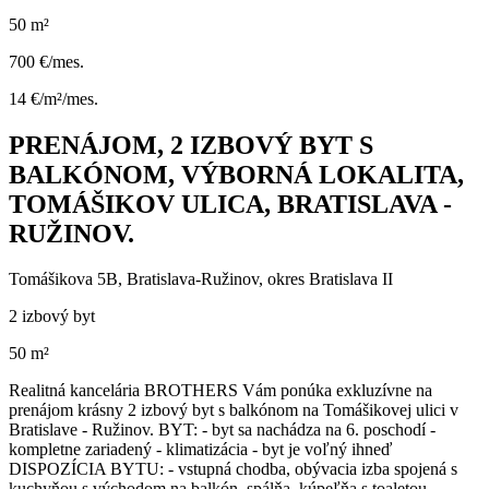
50 m²
700 €/mes.
14 €/m²/mes.
PRENÁJOM, 2 IZBOVÝ BYT S
BALKÓNOM, VÝBORNÁ LOKALITA,
TOMÁŠIKOV ULICA, BRATISLAVA -
RUŽINOV.
Tomášikova 5B, Bratislava-Ružinov, okres Bratislava II
2 izbový byt
50 m²
Realitná kancelária BROTHERS Vám ponúka exkluzívne na
prenájom krásny 2 izbový byt s balkónom na Tomášikovej ulici v
Bratislave - Ružinov. BYT: - byt sa nachádza na 6. poschodí -
kompletne zariadený - klimatizácia - byt je voľný ihneď
DISPOZÍCIA BYTU: - vstupná chodba, obývacia izba spojená s
kuchyňou s východom na balkón, spálňa, kúpeľňa s toaletou