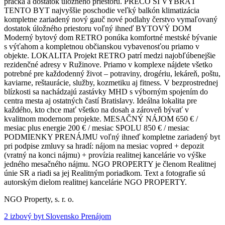
práčka a dostatok úložného priestoru. PREČO SI VYBRAŤ
TENTO BYT najvyššie poschodie veľký balkón klimatizácia
kompletne zariadený nový gauč nové podlahy čerstvo vymaľovaný
dostatok úložného priestoru voľný ihneď BYTOVÝ DOM
Moderný bytový dom RETRO ponúka komfortné mestské bývanie
s výťahom a kompletnou občianskou vybavenosťou priamo v
objekte. LOKALITA Projekt RETRO patrí medzi najobľúbenejšie
rezidenčné adresy v Ružinove. Priamo v komplexe nájdete všetko
potrebné pre každodenný život – potraviny, drogériu, lekáreň, poštu,
kaviarne, reštaurácie, služby, kozmetiku aj fitness. V bezprostrednej
blízkosti sa nachádzajú zastávky MHD s výborným spojením do
centra mesta aj ostatných častí Bratislavy. Ideálna lokalita pre
každého, kto chce mať všetko na dosah a zároveň bývať v
kvalitnom modernom projekte. MESAČNÝ NÁJOM 650 € /
mesiac plus energie 200 € / mesiac SPOLU 850 € / mesiac
PODMIENKY PRENÁJMU voľný ihneď kompletne zariadený byt
pri podpise zmluvy sa hradí: nájom na mesiac vopred + depozit
(vratný na konci nájmu) + provízia realitnej kancelárie vo výške
jedného mesačného nájmu. NGO PROPERTY je členom Realitnej
únie SR a riadi sa jej Realitným poriadkom. Text a fotografie sú
autorským dielom realitnej kancelárie NGO PROPERTY.
NGO Property, s. r. o.
2 izbový byt Slovensko Prenájom