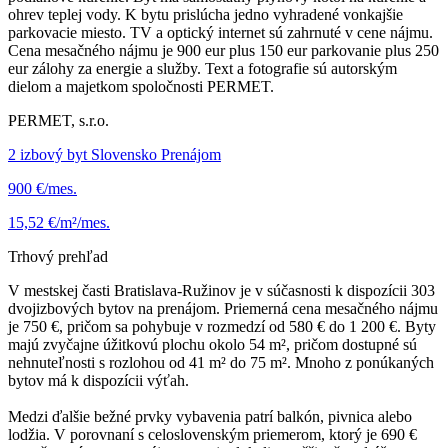
ohrev teplej vody. K bytu prislúcha jedno vyhradené vonkajšie
parkovacie miesto. TV a optický internet sú zahrnuté v cene nájmu.
Cena mesačného nájmu je 900 eur plus 150 eur parkovanie plus 250
eur zálohy za energie a služby. Text a fotografie sú autorským
dielom a majetkom spoločnosti PERMET.
PERMET, s.r.o.
2 izbový byt Slovensko Prenájom
900 €/mes.
15,52 €/m²/mes.
Trhový prehľad
V mestskej časti Bratislava-Ružinov je v súčasnosti k dispozícii 303
dvojizbových bytov na prenájom. Priemerná cena mesačného nájmu
je 750 €, pričom sa pohybuje v rozmedzí od 580 € do 1 200 €. Byty
majú zvyčajne úžitkovú plochu okolo 54 m², pričom dostupné sú
nehnuteľnosti s rozlohou od 41 m² do 75 m². Mnoho z ponúkaných
bytov má k dispozícii výťah.
Medzi ďalšie bežné prvky vybavenia patrí balkón, pivnica alebo
lodžia. V porovnaní s celoslovenským priemerom, ktorý je 690 €