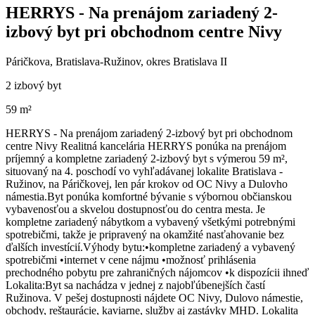
HERRYS - Na prenájom zariadený 2-
izbový byt pri obchodnom centre Nivy
Páričkova, Bratislava-Ružinov, okres Bratislava II
2 izbový byt
59 m²
HERRYS - Na prenájom zariadený 2-izbový byt pri obchodnom
centre Nivy Realitná kancelária HERRYS ponúka na prenájom
príjemný a kompletne zariadený 2-izbový byt s výmerou 59 m²,
situovaný na 4. poschodí vo vyhľadávanej lokalite Bratislava -
Ružinov, na Páričkovej, len pár krokov od OC Nivy a Dulovho
námestia.Byt ponúka komfortné bývanie s výbornou občianskou
vybavenosťou a skvelou dostupnosťou do centra mesta. Je
kompletne zariadený nábytkom a vybavený všetkými potrebnými
spotrebičmi, takže je pripravený na okamžité nasťahovanie bez
ďalších investícií.Výhody bytu:•kompletne zariadený a vybavený
spotrebičmi •internet v cene nájmu •možnosť prihlásenia
prechodného pobytu pre zahraničných nájomcov •k dispozícii ihneď
Lokalita:Byt sa nachádza v jednej z najobľúbenejších častí
Ružinova. V pešej dostupnosti nájdete OC Nivy, Dulovo námestie,
obchody, reštaurácie, kaviarne, služby aj zastávky MHD. Lokalita