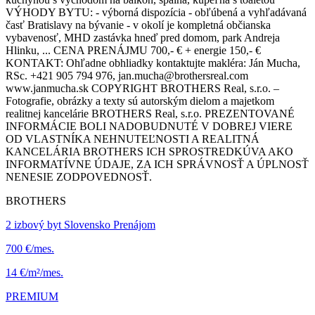
VÝHODY BYTU: - výborná dispozícia - obľúbená a vyhľadávaná
časť Bratislavy na bývanie - v okolí je kompletná občianska
vybavenosť, MHD zastávka hneď pred domom, park Andreja
Hlinku, ... CENA PRENÁJMU 700,- € + energie 150,- €
KONTAKT: Ohľadne obhliadky kontaktujte makléra: Ján Mucha,
RSc. +421 905 794 976, jan.mucha@brothersreal.com
www.janmucha.sk COPYRIGHT BROTHERS Real, s.r.o. –
Fotografie, obrázky a texty sú autorským dielom a majetkom
realitnej kancelárie BROTHERS Real, s.r.o. PREZENTOVANÉ
INFORMÁCIE BOLI NADOBUDNUTÉ V DOBREJ VIERE
OD VLASTNÍKA NEHNUTEĽNOSTI A REALITNÁ
KANCELÁRIA BROTHERS ICH SPROSTREDKÚVA AKO
INFORMATÍVNE ÚDAJE, ZA ICH SPRÁVNOSŤ A ÚPLNOSŤ
NENESIE ZODPOVEDNOSŤ.
BROTHERS
2 izbový byt Slovensko Prenájom
700 €/mes.
14 €/m²/mes.
PREMIUM