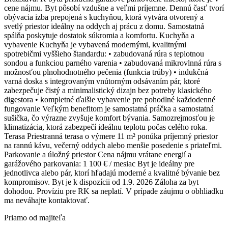
cene nájmu. Byt pôsobí vzdušne a veľmi príjemne. Dennú časť tvorí
obývacia izba prepojená s kuchyňou, ktorá vytvára otvorený a
svetlý priestor ideálny na oddych aj prácu z domu. Samostatná
spálňa poskytuje dostatok súkromia a komfortu. Kuchyňa a
vybavenie Kuchyňa je vybavená modernými, kvalitnými
spotrebičmi vyššieho štandardu: • zabudovaná rúra s teplotnou
sondou a funkciou parného varenia • zabudovaná mikrovlnná rúra s
možnosťou plnohodnotného pečenia (funkcia trúby) • indukčná
varná doska s integrovaným vnútorným odsávaním pár, ktoré
zabezpečuje čistý a minimalistický dizajn bez potreby klasického
digestora • kompletné ďalšie vybavenie pre pohodlné každodenné
fungovanie Veľkým benefitom je samostatná práčka a samostatná
sušička, čo výrazne zvyšuje komfort bývania. Samozrejmosťou je
klimatizácia, ktorá zabezpečí ideálnu teplotu počas celého roka.
Terasa Priestranná terasa o výmere 11 m² ponúka príjemný priestor
na rannú kávu, večerný oddych alebo menšie posedenie s priateľmi.
Parkovanie a úložný priestor Cena nájmu vrátane energií a
garážového parkovania: 1 100 € / mesiac Byt je ideálny pre
jednotlivca alebo pár, ktorí hľadajú moderné a kvalitné bývanie bez
kompromisov. Byt je k dispozícii od 1.9. 2026 Záloha za byt
dohodou. Províziu pre RK sa neplatí. V prípade záujmu o obhliadku
ma neváhajte kontaktovať.
Priamo od majiteľa