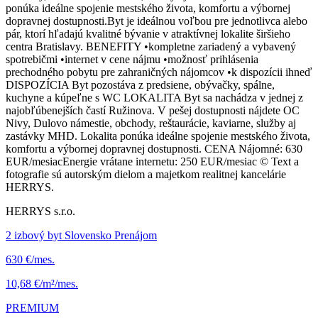
ponúka ideálne spojenie mestského života, komfortu a výbornej
dopravnej dostupnosti.Byt je ideálnou voľbou pre jednotlivca alebo
pár, ktorí hľadajú kvalitné bývanie v atraktívnej lokalite širšieho
centra Bratislavy. BENEFITY •kompletne zariadený a vybavený
spotrebičmi •internet v cene nájmu •možnosť prihlásenia
prechodného pobytu pre zahraničných nájomcov •k dispozícii ihneď
DISPOZÍCIA Byt pozostáva z predsiene, obývačky, spálne,
kuchyne a kúpeľne s WC LOKALITA Byt sa nachádza v jednej z
najobľúbenejších častí Ružinova. V pešej dostupnosti nájdete OC
Nivy, Dulovo námestie, obchody, reštaurácie, kaviarne, služby aj
zastávky MHD. Lokalita ponúka ideálne spojenie mestského života,
komfortu a výbornej dopravnej dostupnosti. CENA Nájomné: 630
EUR/mesiacEnergie vrátane internetu: 250 EUR/mesiac © Text a
fotografie sú autorským dielom a majetkom realitnej kancelárie
HERRYS.
HERRYS s.r.o.
2 izbový byt Slovensko Prenájom
630 €/mes.
10,68 €/m²/mes.
PREMIUM