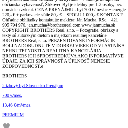
občianska vybavenosť, Štrkovec Byt je ideálny pre 1-2 osoby, bez
domácich zvierat. CENA PRENÁJMU - byt 700 €/mesiac + energie
220,- € + parkovacie státie 80,- € = SPOLU 1.000,- € KONTAKT:
Ohľadne obhliadky kontaktujte makléra: Ján Mucha, RSc. +421
905 794 976, jan.mucha@brothersreal.com www.janmucha.sk
COPYRIGHT BROTHERS Real, s.r.o. – Fotografie, obrázky a
texty sú autorským dielom a majetkom realitnej kancelárie
BROTHERS Real, s.r.o. PREZENTOVANÉ INFORMÁCIE
BOLI NADOBUDNUTÉ V DOBREJ VIERE OD VLASTNÍKA
NEHNUTEĽNOSTI A REALITNÁ KANCELÁRIA
BROTHERS ICH SPROSTREDKÚVA AKO INFORMATÍVNE
ÚDAJE, ZA ICH SPRÁVNOSŤ A ÚPLNOSŤ NENESIE
ZODPOVEDNOSŤ.e
BROTHERS
2 izbový byt Slovensko Prenájom
700 €/mes.
13,46 €/m²/mes.
PREMIUM