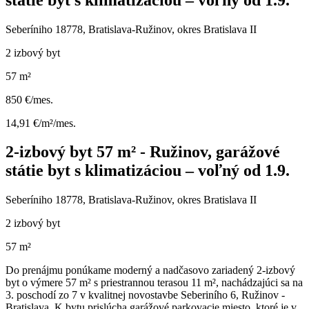
Seberíniho 18778, Bratislava-Ružinov, okres Bratislava II
2 izbový byt
57 m²
850 €/mes.
14,91 €/m²/mes.
2-izbový byt 57 m² - Ružinov, garážové
státie byt s klimatizáciou – voľný od 1.9.
Seberíniho 18778, Bratislava-Ružinov, okres Bratislava II
2 izbový byt
57 m²
Do prenájmu ponúkame moderný a nadčasovo zariadený 2-izbový
byt o výmere 57 m² s priestrannou terasou 11 m², nachádzajúci sa na
3. poschodí zo 7 v kvalitnej novostavbe Seberiního 6, Ružinov -
Bratislava. K bytu prislúcha garážové parkovacie miesto, ktoré je v