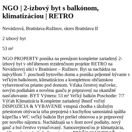
NGO | 2-izbový byt s balkónom,
klimatizáciou | RETRO
Nevädzová, Bratislava-Ružinov, okres Bratislava II
2 izbový byt
53 m²
NGO PROPERTY ponúka na prenájom kompletne zariadený 2-
izbový byt v obľúbenom rezidenčnom projekte RETRO na
Nevädzovej ulici v Bratislave – Ružinov. Byt sa nachádza na
najvyššom 7. poschodí bytového domu a ponúka príjemné bývanie s
veľkým balkónom, klimatizáciou a kompletnou občianskou
vybavenosťou priamo pod domom. Vďaka čerstvej maľovke,
novým podlahám a novému gauču je pripravený na okamžité
nasťahovanie. BYT Výmera: 53 m² Veľký balkón Poschodie: 7/7
Výťah Klimatizácia Kompletne zariadený Ihneď voľný
DISPOZÍCIA & VYBAVENIE vstupná chodba s úložným
priestorom obývacia izba prepojená s kuchyňou samostatná spálňa
kúpeľňa s WC veľký balkón Byt prešiel obnovou a je pripravený
pre nového nájomcu. Nachádzajú sa v ňom nové podlahy, nový
gauč a bol čerstvo vymaľovaný. Samozrejmosťou je klimatizácia,