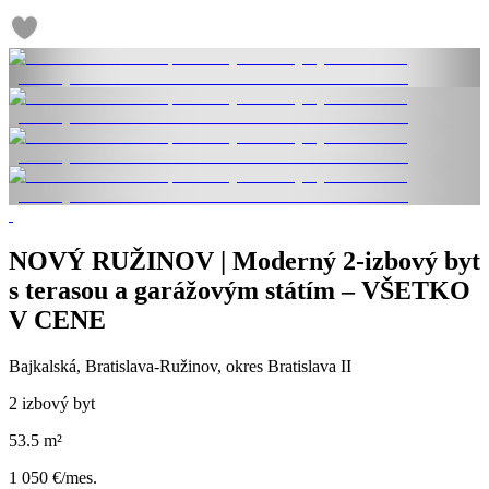
NOVÝ RUŽINOV | Moderný 2-izbový byt
s terasou a garážovým státím – VŠETKO
V CENE
Bajkalská, Bratislava-Ružinov, okres Bratislava II
2 izbový byt
53.5 m²
1 050 €/mes.