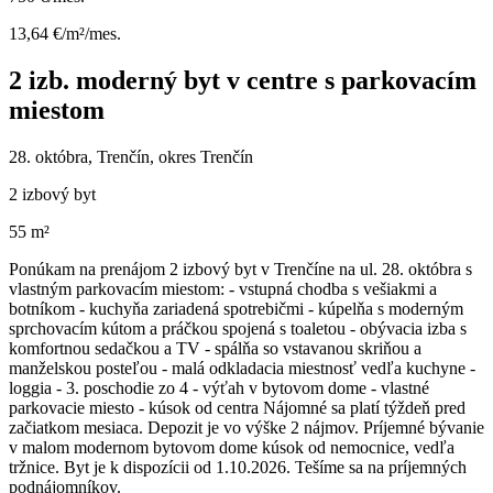
13,64 €/m²/mes.
2 izb. moderný byt v centre s parkovacím
miestom
28. októbra, Trenčín, okres Trenčín
2 izbový byt
55 m²
Ponúkam na prenájom 2 izbový byt v Trenčíne na ul. 28. októbra s
vlastným parkovacím miestom: - vstupná chodba s vešiakmi a
botníkom - kuchyňa zariadená spotrebičmi - kúpelňa s moderným
sprchovacím kútom a práčkou spojená s toaletou - obývacia izba s
komfortnou sedačkou a TV - spálňa so vstavanou skriňou a
manželskou posteľou - malá odkladacia miestnosť vedľa kuchyne -
loggia - 3. poschodie zo 4 - výťah v bytovom dome - vlastné
parkovacie miesto - kúsok od centra Nájomné sa platí týždeň pred
začiatkom mesiaca. Depozit je vo výške 2 nájmov. Príjemné bývanie
v malom modernom bytovom dome kúsok od nemocnice, vedľa
tržnice. Byt je k dispozícii od 1.10.2026. Tešíme sa na príjemných
podnájomníkov.