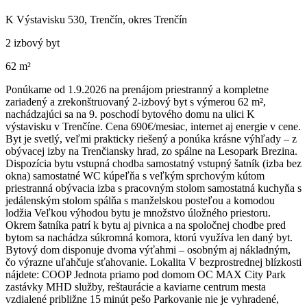
K Výstavisku 530, Trenčín, okres Trenčín
2 izbový byt
62 m²
Ponúkame od 1.9.2026 na prenájom priestranný a kompletne
zariadený a zrekonštruovaný 2-izbový byt s výmerou 62 m²,
nachádzajúci sa na 9. poschodí bytového domu na ulici K
výstavisku v Trenčíne. Cena 690€/mesiac, internet aj energie v cene.
Byt je svetlý, veľmi prakticky riešený a ponúka krásne výhľady – z
obývacej izby na Trenčiansky hrad, zo spálne na Lesopark Brezina.
Dispozícia bytu vstupná chodba samostatný vstupný šatník (izba bez
okna) samostatné WC kúpeľňa s veľkým sprchovým kútom
priestranná obývacia izba s pracovným stolom samostatná kuchyňa s
jedálenským stolom spálňa s manželskou posteľou a komodou
lodžia Veľkou výhodou bytu je množstvo úložného priestoru.
Okrem šatníka patrí k bytu aj pivnica a na spoločnej chodbe pred
bytom sa nachádza súkromná komora, ktorú využíva len daný byt.
Bytový dom disponuje dvoma výťahmi – osobným aj nákladným,
čo výrazne uľahčuje sťahovanie. Lokalita V bezprostrednej blízkosti
nájdete: COOP Jednota priamo pod domom OC MAX City Park
zastávky MHD služby, reštaurácie a kaviarne centrum mesta
vzdialené približne 15 minút pešo Parkovanie nie je vyhradené,