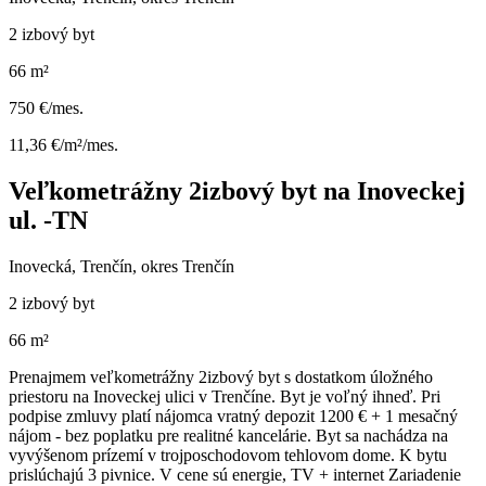
2 izbový byt
66 m²
750 €/mes.
11,36 €/m²/mes.
Veľkometrážny 2izbový byt na Inoveckej
ul. -TN
Inovecká, Trenčín, okres Trenčín
2 izbový byt
66 m²
Prenajmem veľkometrážny 2izbový byt s dostatkom úložného
priestoru na Inoveckej ulici v Trenčíne. Byt je voľný ihneď. Pri
podpise zmluvy platí nájomca vratný depozit 1200 € + 1 mesačný
nájom - bez poplatku pre realitné kancelárie. Byt sa nachádza na
vyvýšenom prízemí v trojposchodovom tehlovom dome. K bytu
prislúchajú 3 pivnice. V cene sú energie, TV + internet Zariadenie