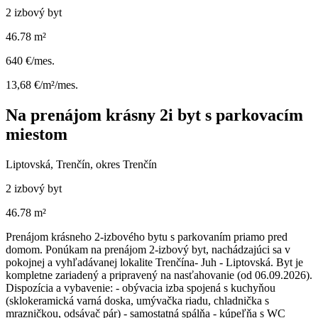
2 izbový byt
46.78 m²
640 €/mes.
13,68 €/m²/mes.
Na prenájom krásny 2i byt s parkovacím
miestom
Liptovská, Trenčín, okres Trenčín
2 izbový byt
46.78 m²
Prenájom krásneho 2-izbového bytu s parkovaním priamo pred
domom. Ponúkam na prenájom 2-izbový byt, nachádzajúci sa v
pokojnej a vyhľadávanej lokalite Trenčína- Juh - Liptovská. Byt je
kompletne zariadený a pripravený na nasťahovanie (od 06.09.2026).
Dispozícia a vybavenie: - obývacia izba spojená s kuchyňou
(sklokeramická varná doska, umývačka riadu, chladnička s
mrazničkou, odsávač pár) - samostatná spálňa - kúpeľňa s WC