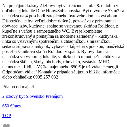
Na prenájom krásny 2 izbový byt v Trenčíne na ul. 28. októbra v
obľúbenej lokalite Dlhé Hony/Soblahovská. Byt o výmere 53 m2 sa
nachádza na 4.poschodí zatepleného bytového domu s výťahom.
Dispozične je byt veľmi dobre riešený, pozostáva z priestrannej
obývacej izby, kuchyne, spálne so vstavanou skriňou Rolldoor, z
kúpeľne s vaňou a samostatného WC. Byt je kompletne
zrekonštruovaný a prenajíma sa moderne zariadený – kuchynská
linka so vstavanými spotrebičmi a chladničkou s mrazničkou,
sedacia súprava a nábytok, vybavená kúpeľňa s práčkou, manželská
posteľ a šatníková skriňa Rolldoor v spálni. Bytový dom sa
nachádza vo výbornej lokalite, v blízkosti 5 minút pešej chôdze sa
nachádza škôlka, školy, obchody, trhovisko, zastávka MHD,
nemocnica, Lidl,... Výška nájomného 650 € je už vrátane energií.
Odporúčam vidieť! Kontakt v prípade záujmu o bližšie informácie
alebo obhliadku: 0905 257 032
Priamo od majiteľa
2 izbový byt Slovensko Prenájom
650 €/mes.
TOP