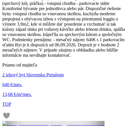
(sprchový kút, práčka) - vstupná chodba - parkovacie státie
Komfortné bývanie pre jednotlivca alebo pár. Dispozičné riešenie
bytu: vstupná chodba so vstavanou skriňou, kuchyňa moderne
prepojená s obývacou izbou s výstupom na priestrannú loggiu o
výmere 3,9m2, kde si môžete dať posedenie a vychutnať si tak
krásny západ slnka pri voňavej kávičke alebo letnom drinku, spálňa
so vstavanou skriňou, kúpeľňa so sprchovým kútom a spoločným
WC. Podmienky prenájmu: - mesačný nájom: 640€ s 1 parkovacím
sťatím Byt je k dispozícii od 06.09.2026. Depozit je v hodnote 2
mesačných nájmov. V prípade záujmu o obhliadku alebo bližšie
informácie ma neváhajte kontaktovať.
Priamo od majiteľa
2 izbový byt Slovensko Prenájom
640 €/mes.
13,68 €/m²/mes.
TOP