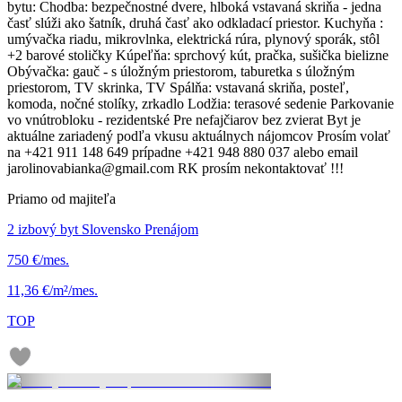
bytu: Chodba: bezpečnostné dvere, hlboká vstavaná skriňa - jedna
časť slúži ako šatník, druhá časť ako odkladací priestor. Kuchyňa :
umývačka riadu, mikrovlnka, elektrická rúra, plynový sporák, stôl
+2 barové stoličky Kúpeľňa: sprchový kút, pračka, sušička bielizne
Obývačka: gauč - s úložným priestorom, taburetka s úložným
priestorom, TV skrinka, TV Spálňa: vstavaná skriňa, posteľ,
komoda, nočné stolíky, zrkadlo Lodžia: terasové sedenie Parkovanie
vo vnútrobloku - rezidentské Pre nefajčiarov bez zvierat Byt je
aktuálne zariadený podľa vkusu aktuálnych nájomcov Prosím volať
na +421 911 148 649 prípadne +421 948 880 037 alebo email
jarolinovabianka@gmail.com RK prosím nekontaktovať !!!
Priamo od majiteľa
2 izbový byt Slovensko Prenájom
750 €/mes.
11,36 €/m²/mes.
TOP