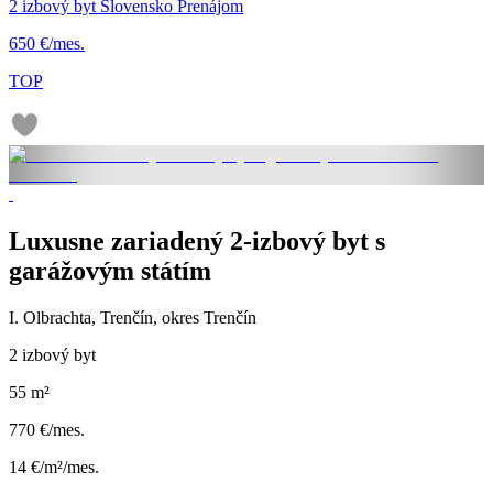
2 izbový byt Slovensko Prenájom
650 €/mes.
TOP
Luxusne zariadený 2-izbový byt s
garážovým státím
I. Olbrachta, Trenčín, okres Trenčín
2 izbový byt
55 m²
770 €/mes.
14 €/m²/mes.