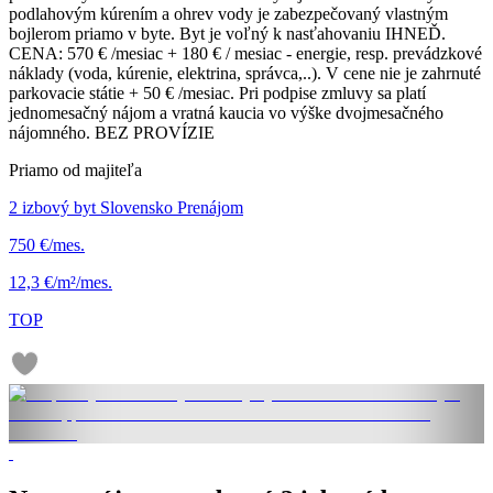
podlahovým kúrením a ohrev vody je zabezpečovaný vlastným
bojlerom priamo v byte. Byt je voľný k nasťahovaniu IHNEĎ.
CENA: 570 € /mesiac + 180 € / mesiac - energie, resp. prevádzkové
náklady (voda, kúrenie, elektrina, správca,..). V cene nie je zahrnuté
parkovacie státie + 50 € /mesiac. Pri podpise zmluvy sa platí
jednomesačný nájom a vratná kaucia vo výške dvojmesačného
nájomného. BEZ PROVÍZIE
Priamo od majiteľa
2 izbový byt Slovensko Prenájom
750 €/mes.
12,3 €/m²/mes.
TOP