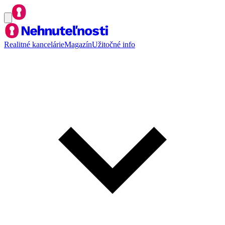
Realitné kancelárie
Magazín
Užitočné info