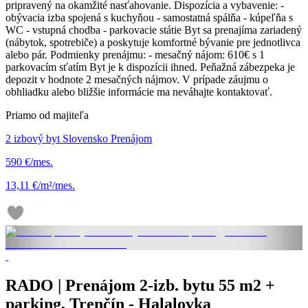
pripravený na okamžité nasťahovanie. Dispozícia a vybavenie: -
obývacia izba spojená s kuchyňou - samostatná spálňa - kúpeľňa s
WC - vstupná chodba - parkovacie státie Byt sa prenajíma zariadený
(nábytok, spotrebiče) a poskytuje komfortné bývanie pre jednotlivca
alebo pár. Podmienky prenájmu: - mesačný nájom: 610€ s 1
parkovacím sťatím Byt je k dispozícii ihned. Peňažná zábezpeka je
depozit v hodnote 2 mesačných nájmov. V prípade záujmu o
obhliadku alebo bližšie informácie ma neváhajte kontaktovať.
Priamo od majiteľa
2 izbový byt Slovensko Prenájom
590 €/mes.
13,11 €/m²/mes.
RADO | Prenájom 2-izb. bytu 55 m2 +
parking, Trenčín - Halalovka