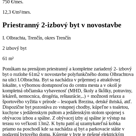
750 €/mes.
12,3 €/m²/mes.
Priestranný 2-izbový byt v novostavbe
I. Olbrachta, Trenčín, okres Trenčín
2 izbový byt
61 m²
Ponúkam na prenájom priestranný a kompletne zariadený 2- izbový
byt o rozlohe 61m2 v novostavbe polyfunkčného domu Olbrachtova
na ulici I.Olbrachta. Byt sa nachádza v príjemnej a atraktívnej
lokalite, s výbornou dostupnosťou do centra mesta a v okolí je
kompletná občianska vybavenosť (MHD, školy a škôlky, potraviny,
lekáreň, nemocnica, drogéria, reštaurácie,..) + možnosti relaxu a
športového vyžitia v prírode – lesopark Brezina, detské ihriská, atď.
Dispozične byt pozostáva zo vstupnej chodby, kúpeľne s toaletou,
kuchyne s jedálenskym pultom a jedálenským stolom spojenej s
obývacou izbou a spálne. Z obývacej izby aj spálne je výstup na
terasu vo veľkosti 13m2. K bytu patrí aj uzamykateľná kobka
priamo na poschodí kde sa nachádza aj byt a parkovacie státie v
podzemí bytového domu. Kúrenie v byte je riešené elektrickým