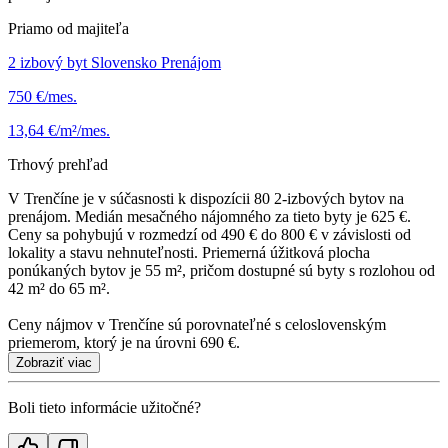
Priamo od majiteľa
2 izbový byt Slovensko Prenájom
750 €/mes.
13,64 €/m²/mes.
Trhový prehľad
V Trenčíne je v súčasnosti k dispozícii 80 2-izbových bytov na
prenájom. Medián mesačného nájomného za tieto byty je 625 €.
Ceny sa pohybujú v rozmedzí od 490 € do 800 € v závislosti od
lokality a stavu nehnuteľnosti. Priemerná úžitková plocha
ponúkaných bytov je 55 m², pričom dostupné sú byty s rozlohou od
42 m² do 65 m².
Ceny nájmov v Trenčíne sú porovnateľné s celoslovenským
priemerom, ktorý je na úrovni 690 €.
Zobraziť viac
Boli tieto informácie užitočné?