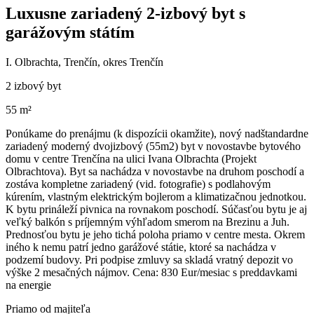
Luxusne zariadený 2-izbový byt s
garážovým státím
I. Olbrachta, Trenčín, okres Trenčín
2 izbový byt
55 m²
Ponúkame do prenájmu (k dispozícii okamžite), nový nadštandardne
zariadený moderný dvojizbový (55m2) byt v novostavbe bytového
domu v centre Trenčína na ulici Ivana Olbrachta (Projekt
Olbrachtova). Byt sa nachádza v novostavbe na druhom poschodí a
zostáva kompletne zariadený (vid. fotografie) s podlahovým
kúrením, vlastným elektrickým bojlerom a klimatizačnou jednotkou.
K bytu prináleží pivnica na rovnakom poschodí. Súčasťou bytu je aj
veľký balkón s príjemným výhľadom smerom na Brezinu a Juh.
Prednosťou bytu je jeho tichá poloha priamo v centre mesta. Okrem
iného k nemu patrí jedno garážové státie, ktoré sa nachádza v
podzemí budovy. Pri podpise zmluvy sa skladá vratný depozit vo
výške 2 mesačných nájmov. Cena: 830 Eur/mesiac s preddavkami
na energie
Priamo od majiteľa