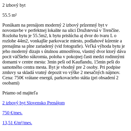
2 izbový byt
55.5 m²
Ponúkam na prenájom moderný 2 izbový prízemný byt v
novostavbe v perfektnej lokalite na ulici Družstevná v Trenčíne.
Rozloha bytu je 55.5m2, k bytu prislúcha aj dvor do tvaru L o
rozlohe 44m2, vonkajšie parkovacie miesto, podlahové kúrenie a
prenajíma sa plne zariadený (vid fotografie). Veľká výhoda bytu je
jeho moderný dizajn s útulnou atmosférou, vlastný dvor ktorý dáva
pocit väčšieho súkromia, poloha v pokojnej časti medzi rodinnými
domami v centre mesta: 3min peši od Kauflandu, 15min peši do
samotného centra mesta. Byt je vhodný pre 2 osoby. Pri podpise
zmluvy sa skladá vratný depozit vo výške 2 mesačných nájmov.
Cena: 750€ vrátane energií, parkovacieho státia (pri obsadení 2
osobami)
Priamo od majiteľa
2 izbový byt Slovensko Prenájom
750 €/mes.
13,51 €/m²/mes.