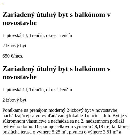
Zariadený útulný byt s balkónom v
novostavbe
Liptovská 1J, Trenčín, okres Trenčín
2 izbový byt
650 €/mes.
Zariadený útulný byt s balkónom v
novostavbe
Liptovská 1J, Trenčín, okres Trenčín
2 izbový byt
Ponúkame na prenájom moderný 2-izbový byt v novostavbe
nachádzajúcej sa vo vyhľadávanej lokalite Trenčín – Juh. Byt je v
súkromnom vlastníctve a nachádza sa na 2. nadzemnom podlaží
bytového domu. Disponuje celkovou výmerou 58,18 m², ku ktorej
prislúcha terasa o výmere 5,25 m², pivnica o výmere 3,51 m² a