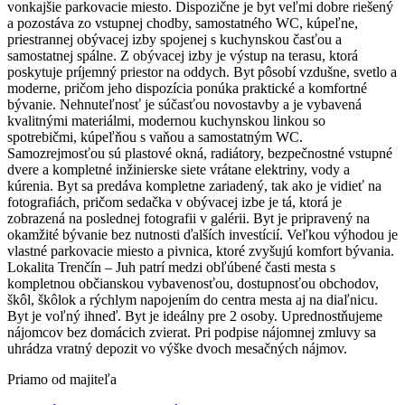
vonkajšie parkovacie miesto. Dispozične je byt veľmi dobre riešený
a pozostáva zo vstupnej chodby, samostatného WC, kúpeľne,
priestrannej obývacej izby spojenej s kuchynskou časťou a
samostatnej spálne. Z obývacej izby je výstup na terasu, ktorá
poskytuje príjemný priestor na oddych. Byt pôsobí vzdušne, svetlo a
moderne, pričom jeho dispozícia ponúka praktické a komfortné
bývanie. Nehnuteľnosť je súčasťou novostavby a je vybavená
kvalitnými materiálmi, modernou kuchynskou linkou so
spotrebičmi, kúpeľňou s vaňou a samostatným WC.
Samozrejmosťou sú plastové okná, radiátory, bezpečnostné vstupné
dvere a kompletné inžinierske siete vrátane elektriny, vody a
kúrenia. Byt sa predáva kompletne zariadený, tak ako je vidieť na
fotografiách, pričom sedačka v obývacej izbe je tá, ktorá je
zobrazená na poslednej fotografii v galérii. Byt je pripravený na
okamžité bývanie bez nutnosti ďalších investícií. Veľkou výhodou je
vlastné parkovacie miesto a pivnica, ktoré zvyšujú komfort bývania.
Lokalita Trenčín – Juh patrí medzi obľúbené časti mesta s
kompletnou občianskou vybavenosťou, dostupnosťou obchodov,
škôl, škôlok a rýchlym napojením do centra mesta aj na diaľnicu.
Byt je voľný ihneď. Byt je ideálny pre 2 osoby. Uprednostňujeme
nájomcov bez domácich zvierat. Pri podpise nájomnej zmluvy sa
uhrádza vratný depozit vo výške dvoch mesačných nájmov.
Priamo od majiteľa