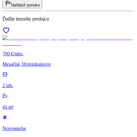
Nahlásiť ponuku
Ďalšie inzeráty predajcu
700 €/mes.
Mesačná, Hviezdoslavov
2 izb.
41 m²
Novostavba