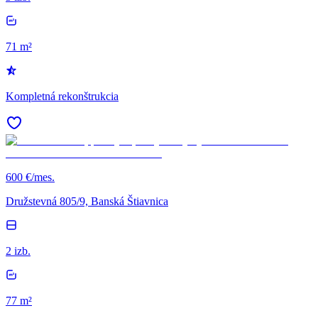
71 m²
Kompletná rekonštrukcia
600 €/mes.
Družstevná 805/9, Banská Štiavnica
2 izb.
77 m²