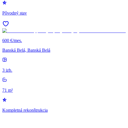
Pôvodný stav
600 €/mes.
Banská Belá, Banská Belá
3 izb.
71 m²
Kompletná rekonštrukcia