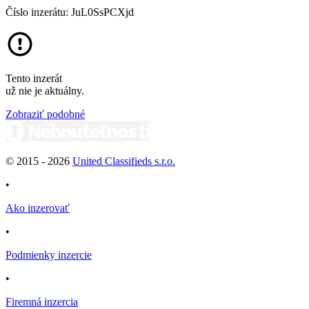
Číslo inzerátu: JuL0SsPCXjd
Tento inzerát
už nie je aktuálny.
Zobraziť podobné
© 2015 -
2026
United Classifieds s.r.o.
•
Ako inzerovať
•
Podmienky inzercie
•
Firemná inzercia