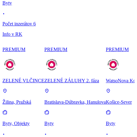
Byty
Počet inzerátov 6
Info v RK
PREMIUM
PREMIUM
PREMIUM
ZELENÉ VLČINCE
ZELENÉ ZÁLUHY 2. fáza
WatsoNova Koš
Žilina, Pražská
Bratislava-Dúbravka, Hanulova
Košice-Sever
Byty, Objekty
Byty
Byty