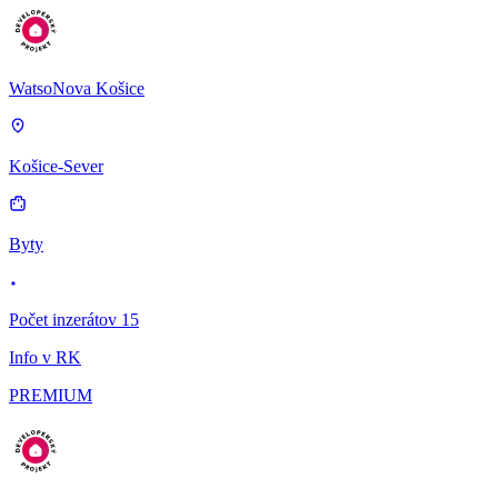
WatsoNova Košice
Košice-Sever
Byty
Počet inzerátov 15
Info v RK
PREMIUM