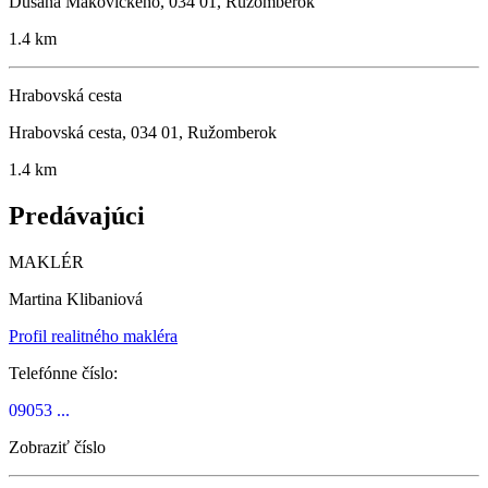
Dušana Makovického, 034 01, Ružomberok
1.4 km
Hrabovská cesta
Hrabovská cesta, 034 01, Ružomberok
1.4 km
Predávajúci
MAKLÉR
Martina Klibaniová
Profil realitného makléra
Telefónne číslo:
09053 ...
Zobraziť číslo