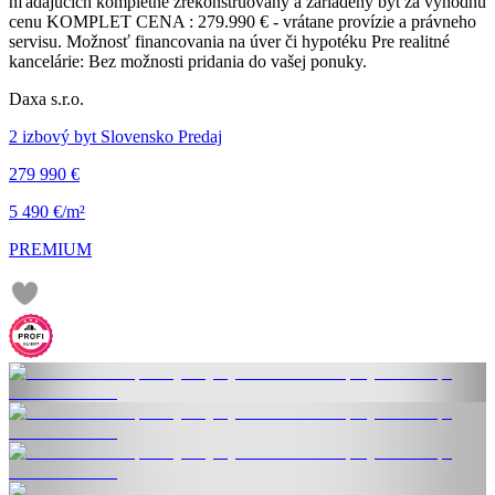
hľadajúcich kompletne zrekonštruovaný a zariadený byt za výhodnú
cenu KOMPLET CENA : 279.990 € - vrátane provízie a právneho
servisu. Možnosť financovania na úver či hypotéku Pre realitné
kancelárie: Bez možnosti pridania do vašej ponuky.
Daxa s.r.o.
2 izbový byt Slovensko Predaj
279 990 €
5 490 €/m²
PREMIUM