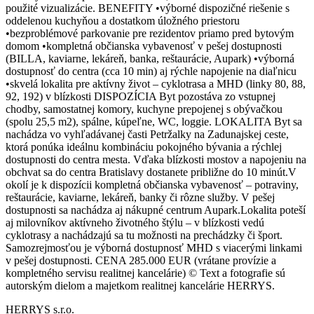
použité vizualizácie. BENEFITY •výborné dispozičné riešenie s
oddelenou kuchyňou a dostatkom úložného priestoru
•bezproblémové parkovanie pre rezidentov priamo pred bytovým
domom •kompletná občianska vybavenosť v pešej dostupnosti
(BILLA, kaviarne, lekáreň, banka, reštaurácie, Aupark) •výborná
dostupnosť do centra (cca 10 min) aj rýchle napojenie na diaľnicu
•skvelá lokalita pre aktívny život – cyklotrasa a MHD (linky 80, 88,
92, 192) v blízkosti DISPOZÍCIA Byt pozostáva zo vstupnej
chodby, samostatnej komory, kuchyne prepojenej s obývačkou
(spolu 25,5 m2), spálne, kúpeľne, WC, loggie. LOKALITA Byt sa
nachádza vo vyhľadávanej časti Petržalky na Zadunajskej ceste,
ktorá ponúka ideálnu kombináciu pokojného bývania a rýchlej
dostupnosti do centra mesta. Vďaka blízkosti mostov a napojeniu na
obchvat sa do centra Bratislavy dostanete približne do 10 minút.V
okolí je k dispozícii kompletná občianska vybavenosť – potraviny,
reštaurácie, kaviarne, lekáreň, banky či rôzne služby. V pešej
dostupnosti sa nachádza aj nákupné centrum Aupark.Lokalita poteší
aj milovníkov aktívneho životného štýlu – v blízkosti vedú
cyklotrasy a nachádzajú sa tu možnosti na prechádzky či šport.
Samozrejmosťou je výborná dostupnosť MHD s viacerými linkami
v pešej dostupnosti. CENA 285.000 EUR (vrátane provízie a
kompletného servisu realitnej kancelárie) © Text a fotografie sú
autorským dielom a majetkom realitnej kancelárie HERRYS.
HERRYS s.r.o.