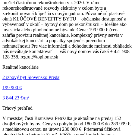
prešiel čiastočnou rekonštrukciou v r. 2020. V rámci
rekonrekonštruované rozvody elektriny v celom byte a
zrekonštruovaná kúpeľňa s novým jadrom. Pôvodné sú plastové
okná KĽÚČOVÉ BENEFITY BYTU + občianska dostupnosť a
vybavenosť v okolí + bytový dom po rekonštrukcii + Ideálne ako
investícia alebo plnohodnotné bývanie Cena: 199 900 € (cena
zahŕňa províziu realitnej kancelárie, komplexný právny servis v
advokátskej kancelárii a poplatky spojené s prevodom
nehnuteľnosti) Pre viac informácií a dohodnutie možnosti obhliadok
nás neváhajte kontaktovať — váš nový domov vás čaká + 421 908
128 358, regrut@tophome.sk
Realitné kancelárie
2 izbový byt Slovensko Predaj
199 900 €
3 844,23 €/m²
Trhový prehľad
V mestskej časti Bratislava-Petržalka je aktuálne na predaj 152
dvojizbových bytov. Ceny sa pohybujú od 180 000 € do 289 999 €,
s mediánovou cenou na úrovni 230 000 €. Priemerná úžitková
plocha týchto bytov je 52 m². Väčšina ponúkaných bytov sa