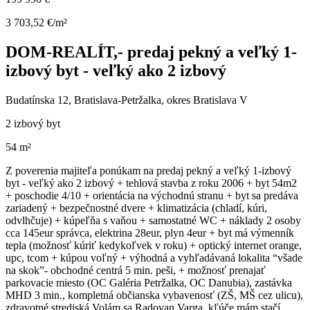
3 703,52 €/m²
DOM-REALÍT,- predaj pekný a veľký 1-
izbový byt - veľký ako 2 izbový
Budatínska 12, Bratislava-Petržalka, okres Bratislava V
2 izbový byt
54 m²
Z poverenia majiteľa ponúkam na predaj pekný a veľký 1-izbový
byt - veľký ako 2 izbový + tehlová stavba z roku 2006 + byt 54m2
+ poschodie 4/10 + orientácia na východnú stranu + byt sa predáva
zariadený + bezpečnostné dvere + klimatizácia (chladí, kúri,
odvlhčuje) + kúpeľňa s vaňou + samostatné WC + náklady 2 osoby
cca 145eur správca, elektrina 28eur, plyn 4eur + byt má výmenník
tepla (možnosť kúriť kedykoľvek v roku) + optický internet orange,
upc, tcom + kúpou voľný + výhodná a vyhľadávaná lokalita “všade
na skok”- obchodné centrá 5 min. peši, + možnosť prenajať
parkovacie miesto (OC Galéria Petržalka, OC Danubia), zastávka
MHD 3 min., kompletná občianska vybavenosť (ZŠ, MŠ cez ulicu),
zdravotné strediská Volám sa Radovan Varga, kľúče mám stačí