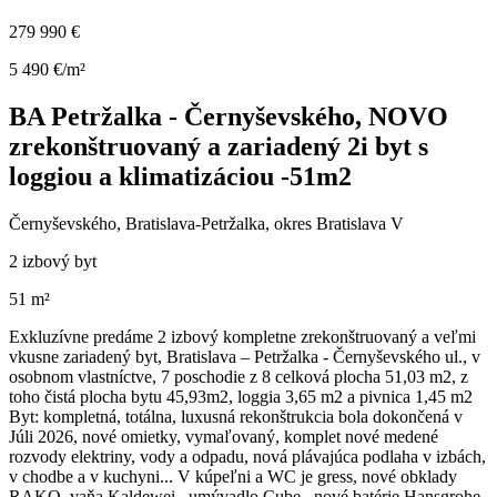
279 990 €
5 490 €/m²
BA Petržalka - Černyševského, NOVO
zrekonštruovaný a zariadený 2i byt s
loggiou a klimatizáciou -51m2
Černyševského, Bratislava-Petržalka, okres Bratislava V
2 izbový byt
51 m²
Exkluzívne predáme 2 izbový kompletne zrekonštruovaný a veľmi
vkusne zariadený byt, Bratislava – Petržalka - Černyševského ul., v
osobnom vlastníctve, 7 poschodie z 8 celková plocha 51,03 m2, z
toho čistá plocha bytu 45,93m2, loggia 3,65 m2 a pivnica 1,45 m2
Byt: kompletná, totálna, luxusná rekonštrukcia bola dokončená v
Júli 2026, nové omietky, vymaľovaný, komplet nové medené
rozvody elektriny, vody a odpadu, nová plávajúca podlaha v izbách,
v chodbe a v kuchyni... V kúpeľni a WC je gress, nové obklady
RAKO, vaňa Kaldewei , umývadlo Cube , nové batérie Hansgrohe,