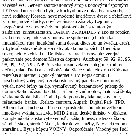
závesné WC Geberit, sadrokartónový strop s bodovými úspornými
LED svetlami v celom byte, v kuchyni nové obklady a rozvody,
nové radiátory Korado, nové moderné interiérové dvere a obložkové
zárubne, nové kľučky, nové vypínače a zásuvky Legrand,
bezpečnostné vchodové dvere, plastové okná s vnútornými
žalúziami, klimatizácia zn. DAIKIN ZARIADENÝ ako na fotkách
- v kuchynskej linke sú zabudované spotrebiče (chladnička s
mrazničkou, rúra, indukčná varná doska, digestor, umývačka, drez),
v byte sú vstavané skrine a nábytok ako na fotkách. Orientácia:
sever, pekný výhľad na Bratislavský hrad Parkovanie: verejné
parkovanie pod domom Mestská doprava: Autobusy: 59, 92, 93, 95,
98, 99, 192, N95, N99 Susedia: rôzne vekové kategórie, rodiny s
deťmi, mladí ľudia aj starší občania. Siete: voda, elektrina Káblová
televízia a internet: Optický internet a TV Popis domu: 8
poschodový zateplený a zrekonštruovaný panelový dom, nový
výťah, nové brány na čip, vymaľovaný, bezbariérový prístup do
domu Okolie: úžasná lokalita - príjemný vnútroblok, materská škola,
základná škola, Billa, Digital park, potraviny Malina, kaviarne,
reštaurácie, banka....Relaxx centrum, Aupark, Digital Park, TPD,
Albero, Lidl, Incheba .. Príjemné prostredie s ponukou veľkého
množstva vyžitia, zastávka MHD 2 min, detské ihrisko, v blízkosti
kompletná občianska vybavenosť : pošta, fitness, materská škola,
záladná škola, stredná škola, kaderníctvo, služby, Nay elektrodom,
zmrzlina... Byt je kúpou VOĽNÝ. Odporúčanie: Vhodný pre ľudí