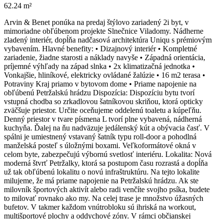
62.24 m²
Arvin & Benet ponúka na predaj štýlovo zariadený 2i byt, v
mimoriadne obľúbenom projekte Slnečnice Viladomy. Nádherne
zladený interiér, dopĺňa nadčasová architektúra Uniqu s prémiovým
vybavením. Hlavné benefity: • Dizajnový interiér • Kompletné
zariadenie, žiadne starosti a náklady navyše • Západná orientácia,
príjemné výhľady na západ slnka • 2x klimatizačná jednotka •
Vonkajšie, hliníkové, elektricky ovládané žalúzie • 16 m2 terasa •
Potraviny Kraj priamo v bytovom dome • Priame napojenie na
obľúbenú Petržalskú hrádzu Dispozícia: Dispozíciu bytu tvorí
vstupná chodba so zrkadlovou šatníkovou skriňou, ktorá opticky
zväčšuje priestor. Určite oceňujeme oddelenú toaletu a kúpeľňu.
Denný priestor v tvare písmena L tvorí plne vybavená, nádherná
kuchyňa. Ďalej na ňu nadväzuje jedálenský kút a obývacia časť. V
spálni je umiestnený vstavaný šatník typu roll-door a pohodlná
manželská posteľ s úložnými boxami. Veľkoformátové okná v
celom byte, zabezpečujú výbornú svetlosť interiéru. Lokalita: Nová
moderná štvrť Petržalky, ktorá sa postupom času rozrastá a dopĺňa
už tak obľúbenú lokalitu o novú infraštruktúru. Na tejto lokalite
milujeme, že má priame napojenie na Petržalskú hrádzu. Ak ste
milovník športových aktivít alebo radi venčíte svojho psíka, budete
to milovať rovnako ako my. Na celej trase je množstvo úžasných
bufetov. V takmer každom vnútrobloku sú ihriská na workout,
multišportové plochy a oddychové zóny. V rámci občianskej