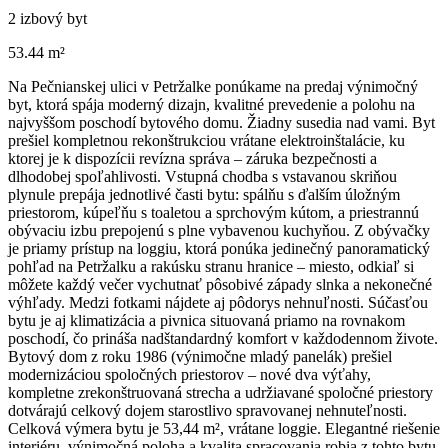
2 izbový byt
53.44 m²
Na Pečnianskej ulici v Petržalke ponúkame na predaj výnimočný
byt, ktorá spája moderný dizajn, kvalitné prevedenie a polohu na
najvyššom poschodí bytového domu. Žiadny susedia nad vami. Byt
prešiel kompletnou rekonštrukciou vrátane elektroinštalácie, ku
ktorej je k dispozícii revízna správa – záruka bezpečnosti a
dlhodobej spoľahlivosti. Vstupná chodba s vstavanou skriňou
plynule prepája jednotlivé časti bytu: spálňu s ďalším úložným
priestorom, kúpeľňu s toaletou a sprchovým kútom, a priestrannú
obývaciu izbu prepojenú s plne vybavenou kuchyňou. Z obývačky
je priamy prístup na loggiu, ktorá ponúka jedinečný panoramatický
pohľad na Petržalku a rakúsku stranu hranice – miesto, odkiaľ si
môžete každý večer vychutnať pôsobivé západy slnka a nekonečné
výhľady. Medzi fotkami nájdete aj pôdorys nehnuľnosti. Súčasťou
bytu je aj klimatizácia a pivnica situovaná priamo na rovnakom
poschodí, čo prináša nadštandardný komfort v každodennom živote.
Bytový dom z roku 1986 (výnimočne mladý panelák) prešiel
modernizáciou spoločných priestorov – nové dva výťahy,
kompletne zrekonštruovaná strecha a udržiavané spoločné priestory
dotvárajú celkový dojem starostlivo spravovanej nehnuteľnosti.
Celková výmera bytu je 53,44 m², vrátane loggie. Elegantné riešenie
interiéru, výnimočná poloha a kvalita spracovania robia z tohto bytu