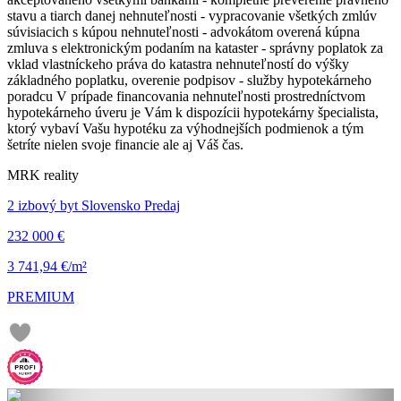
stavu a tiarch danej nehnuteľnosti - vypracovanie všetkých zmlúv
súvisiacich s kúpou nehnuteľnosti - advokátom overená kúpna
zmluva s elektronickým podaním na kataster - správny poplatok za
vklad vlastníckeho práva do katastra nehnuteľností do výšky
základného poplatku, overenie podpisov - služby hypotekárneho
poradcu V prípade financovania nehnuteľnosti prostredníctvom
hypotekárneho úveru je Vám k dispozícii hypotekárny špecialista,
ktorý vybaví Vašu hypotéku za výhodnejších podmienok a tým
šetríte nielen svoje financie ale aj Váš čas.
MRK reality
2 izbový byt Slovensko Predaj
232 000 €
3 741,94 €/m²
PREMIUM