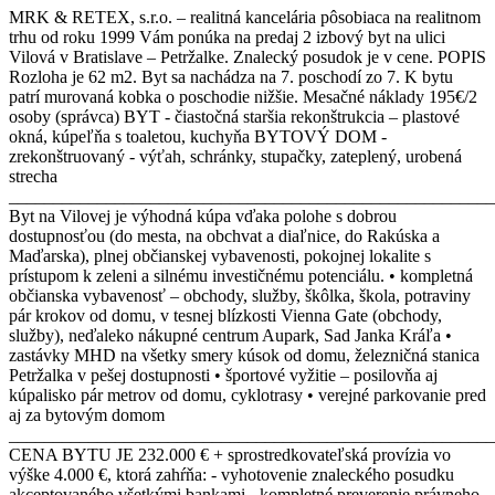
MRK & RETEX, s.r.o. – realitná kancelária pôsobiaca na realitnom
trhu od roku 1999 Vám ponúka na predaj 2 izbový byt na ulici
Vilová v Bratislave – Petržalke. Znalecký posudok je v cene. POPIS
Rozloha je 62 m2. Byt sa nachádza na 7. poschodí zo 7. K bytu
patrí murovaná kobka o poschodie nižšie. Mesačné náklady 195€/2
osoby (správca) BYT - čiastočná staršia rekonštrukcia – plastové
okná, kúpeľňa s toaletou, kuchyňa BYTOVÝ DOM -
zrekonštruovaný - výťah, schránky, stupačky, zateplený, urobená
strecha
_______________________________________________________
Byt na Vilovej je výhodná kúpa vďaka polohe s dobrou
dostupnosťou (do mesta, na obchvat a diaľnice, do Rakúska a
Maďarska), plnej občianskej vybavenosti, pokojnej lokalite s
prístupom k zeleni a silnému investičnému potenciálu. • kompletná
občianska vybavenosť – obchody, služby, škôlka, škola, potraviny
pár krokov od domu, v tesnej blízkosti Vienna Gate (obchody,
služby), neďaleko nákupné centrum Aupark, Sad Janka Kráľa •
zastávky MHD na všetky smery kúsok od domu, železničná stanica
Petržalka v pešej dostupnosti • športové vyžitie – posilovňa aj
kúpalisko pár metrov od domu, cyklotrasy • verejné parkovanie pred
aj za bytovým domom
______________________________________________________
CENA BYTU JE 232.000 € + sprostredkovateľská provízia vo
výške 4.000 €, ktorá zahŕňa: - vyhotovenie znaleckého posudku
akceptovaného všetkými bankami - kompletné preverenie právneho