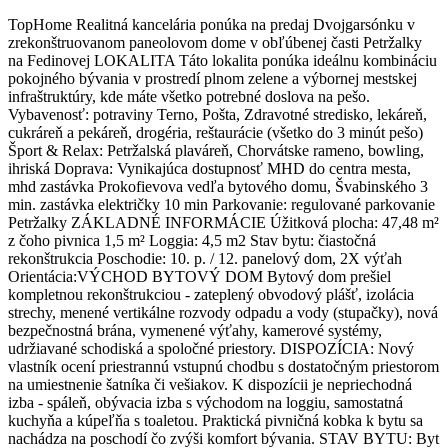
TopHome Realitná kancelária ponúka na predaj Dvojgarsónku v
zrekonštruovanom paneolovom dome v obľúbenej časti Petržalky
na Fedinovej LOKALITA Táto lokalita ponúka ideálnu kombináciu
pokojného bývania v prostredí plnom zelene a výbornej mestskej
infraštruktúry, kde máte všetko potrebné doslova na pešo.
Vybavenosť: potraviny Terno, Pošta, Zdravotné stredisko, lekáreň,
cukráreň a pekáreň, drogéria, reštaurácie (všetko do 3 minút pešo)
Šport & Relax: Petržalská plaváreň, Chorvátske rameno, bowling,
ihriská Doprava: Vynikajúca dostupnosť MHD do centra mesta,
mhd zastávka Prokofievova vedľa bytového domu, Švabinského 3
min. zastávka električky 10 min Parkovanie: regulované parkovanie
Petržalky ZÁKLADNÉ INFORMÁCIE Úžitková plocha: 47,48 m²
z čoho pivnica 1,5 m² Loggia: 4,5 m2 Stav bytu: čiastočná
rekonštrukcia Poschodie: 10. p. / 12. panelový dom, 2X výťah
Orientácia:VÝCHOD BYTOVÝ DOM Bytový dom prešiel
kompletnou rekonštrukciou - zateplený obvodový plášť, izolácia
strechy, menené vertikálne rozvody odpadu a vody (stupačky), nová
bezpečnostná brána, vymenené výťahy, kamerové systémy,
udržiavané schodiská a spoločné priestory. DISPOZÍCIA: Nový
vlastník ocení priestrannú vstupnú chodbu s dostatočným priestorom
na umiestnenie šatníka či vešiakov. K dispozícii je nepriechodná
izba - spáleň, obývacia izba s východom na loggiu, samostatná
kuchyňa a kúpeľňa s toaletou. Praktická pivničná kobka k bytu sa
nachádza na poschodí čo zvýši komfort bývania. STAV BYTU: Byt