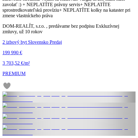
zavolať :) + NEPLATÍTE právny servis+ NEPLATÍTE
sprostredkovateľskú províziu+ NEPLATÍTE kolky na kataster pri
zmene vlastníckeho práva
DOM-REALÍT, s.r.o. , predávame bez podpisu Exkluzívnej
zmluvy, už 10 rokov
2 izbový byt Slovensko Predaj
199 990 €
3 703,52 €/m²
PREMIUM