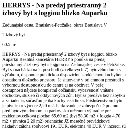
HERRYS - Na predaj priestranný 2
izbový byt s loggiou blízko Auparku
Zadunajská cesta, Bratislava-Petržalka, okres Bratislava V
2 izbový byt
60.5 m²
HERRYS - Na predaj priestranný 2 izbový byt s loggiou blízko
Auparku Realitná kancelária HERRYS ponúka na predaj
priestranný 2-izbový byt s loggiou na Zadunajskej ceste v Petržalke.
Byt sa nachádza na 2. poschodí (z celkových 7) bytového domu s
výťahom, disponuje praktickou dispozíciou s oddelenou kuchyňou a
dostatkom úložného priestoru. Je situovaný v príjemnom prostredí s
výbornou dostupnosťou do centra aj na obchvat. V pešej
dostupnosti nájdete kompletnú občiansku vybavenosť vrátane
obchodov, služieb či oddychových zón. Byt sa predáva bez nábytku
a zariadenia, súčasťou je iba kuchynská linka. Príslušenstvom bytu
je pivnica o výmere 2,20 m2. Parkovanie je zabezpečené priamo
pred bytovým domom na parkovisku určenom výhradne pre
rezidentov.celková plocha: 65,60 m2 (byt 58,30 m2 + loggia 4,70
m2 + pivnica 2,20 m2) orientácia: JZ mesačné prevádzkové
náklady: záloha správcovi 191 EUR, elektrina 40 EUR V inzercii sú