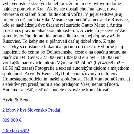
vybavenosti je skvelým benefitom, že priamo v bytovom dome
nájdete potraviny Kraj. Ak by ste dostali chuť na kávu, novo
otvorená cukráreň Sion, bude dobrá voľba. V jej susedstve je aj
príjemná reštaurácia Vila. Musíme spomenúť aj neďaleké Rusovce,
kde sa nachádzajú dve úžasné reštaurácie Gattto Matto a Antica
Toscana s pravou talianskou atmosférou. A viete čo je skvelé? Že
spred bytového domu, ide priama linka verejnej dopravy až do
Rusoviec. To keby ste si plánovali dať aj dobré víno. Z tejto
zastávky sa dostanete linkami aj priamo do mesta. Výborné je aj
napojenie do centra po Dolnozemskej ceste a na opačnú stranu na
diaľnicu D4. Cena: 327 000 eur (309 000 eur byt + 18 000 eur
vonkajšie parkovacie miesto Výmera: 62,24 m2 (byt 45,68 m2 +
16,56 m2 terasa) Fotografie a text sú autorským dielom a majetkom
spoločnosti Arvin & Benet. Byt bol naaranžovaný a nafotený
Homestaging oddelením našej spoločnosti. Radi Vám pomôžeme aj
s efektívnym prenájmom alebo predajom Vašej nehnuteľnosti.
Budeme sa tešiť, keď nás budete nezáväzne kontaktovať.
Arvin & Benet
2 izbový byt Slovensko Predaj
309 000 €
4 964,65 €/m²