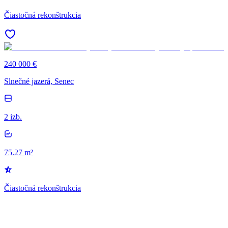
Čiastočná rekonštrukcia
240 000 €
Slnečné jazerá, Senec
2 izb.
75.27 m²
Čiastočná rekonštrukcia