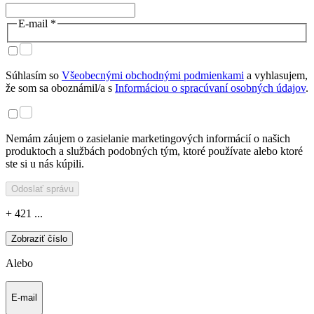
E-mail *
Súhlasím so
Všeobecnými obchodnými podmienkami
a vyhlasujem,
že som sa oboznámil/a s
Informáciou o spracúvaní osobných údajov
.
Nemám záujem o zasielanie marketingových informácií o našich
produktoch a službách podobných tým, ktoré používate alebo ktoré
ste si u nás kúpili.
Odoslať správu
+ 421 ...
Zobraziť číslo
Alebo
E-mail