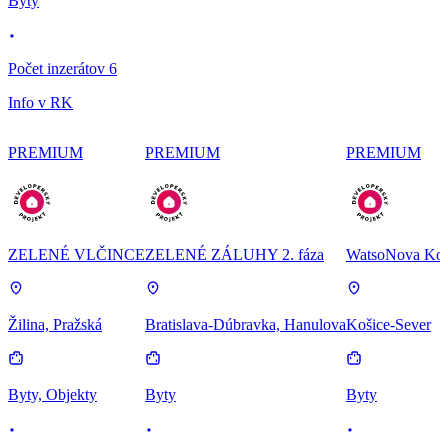
Byty
Počet inzerátov 6
Info v RK
PREMIUM
PREMIUM
PREMIUM
ZELENÉ VLČINCE
ZELENÉ ZÁLUHY 2. fáza
WatsoNova Koš
Žilina, Pražská
Bratislava-Dúbravka, Hanulova
Košice-Sever
Byty, Objekty
Byty
Byty