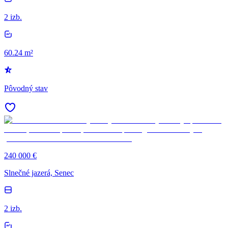
2 izb.
60.24 m²
Pôvodný stav
240 000 €
Slnečné jazerá, Senec
2 izb.