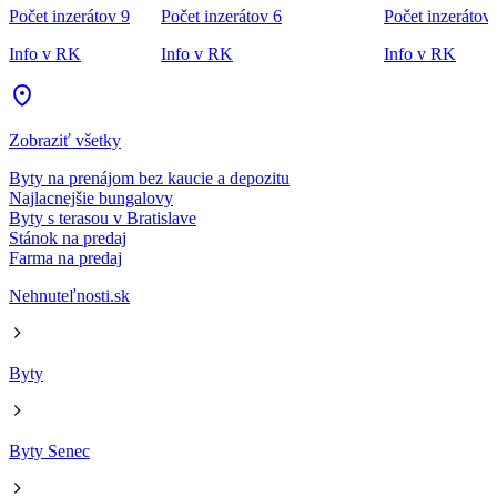
Počet inzerátov 9
Počet inzerátov 6
Počet inzerátov
Info v RK
Info v RK
Info v RK
Zobraziť všetky
Byty na prenájom bez kaucie a depozitu
Najlacnejšie bungalovy
Byty s terasou v Bratislave
Stánok na predaj
Farma na predaj
Nehnuteľnosti.sk
Byty
Byty Senec