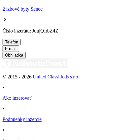
2 izbové byty Senec
Číslo inzerátu: JuujQIrbZ4Z
Telefón
E-mail
Obhliadka
© 2015 -
2026
United Classifieds s.r.o.
•
Ako inzerovať
•
Podmienky inzercie
•