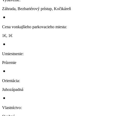
Záhrada, Bezbariérový prístup, Kočikáreň
Cena vonkajšieho parkovacieho miesta
:
1€, 1€
Umiestnenie
:
Prízemie
Orientácia
:
Juhozápadná
Vlastníctvo
: