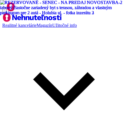
Realitné kancelárie
Magazín
Užitočné info