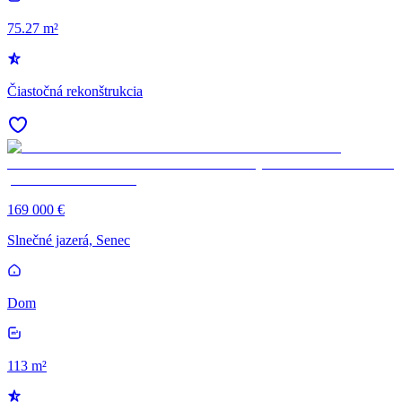
75.27 m²
Čiastočná rekonštrukcia
169 000 €
Slnečné jazerá, Senec
Dom
113 m²