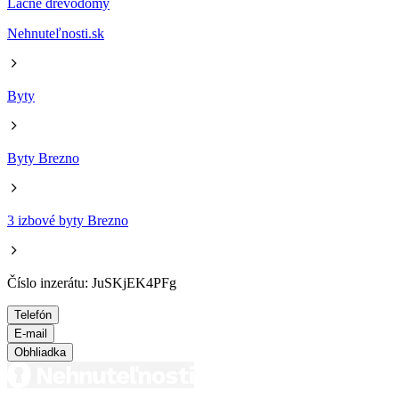
Lacné drevodomy
Nehnuteľnosti.sk
Byty
Byty Brezno
3 izbové byty Brezno
Číslo inzerátu: JuSKjEK4PFg
Telefón
E-mail
Obhliadka