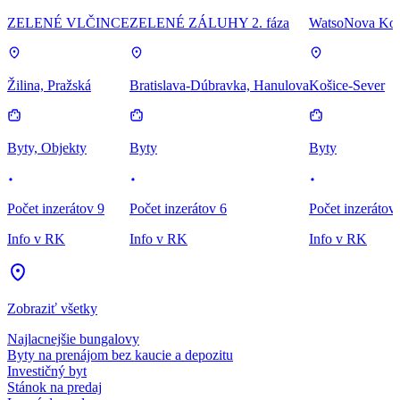
ZELENÉ VLČINCE
ZELENÉ ZÁLUHY 2. fáza
WatsoNova Koš
Žilina, Pražská
Bratislava-Dúbravka, Hanulova
Košice-Sever
Byty, Objekty
Byty
Byty
Počet inzerátov 9
Počet inzerátov 6
Počet inzerátov
Info v RK
Info v RK
Info v RK
Zobraziť všetky
Najlacnejšie bungalovy
Byty na prenájom bez kaucie a depozitu
Investičný byt
Stánok na predaj