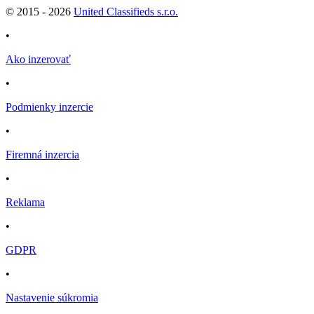
© 2015 -
2026
United Classifieds s.r.o.
•
Ako inzerovať
•
Podmienky inzercie
•
Firemná inzercia
•
Reklama
•
GDPR
•
Nastavenie súkromia