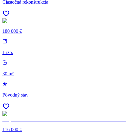
Čiastočná rekonštrukcia
180 000 €
1 izb.
30 m²
Pôvodný stav
116 000 €