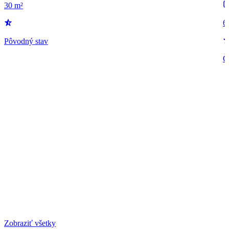
30 m²
6
Pôvodný stav
Č
Zobraziť všetky