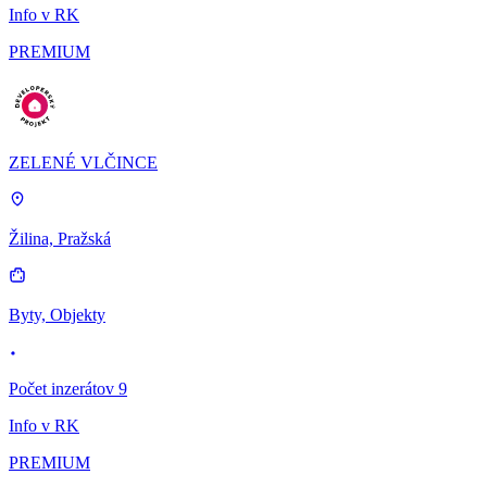
Info v RK
PREMIUM
ZELENÉ VLČINCE
Žilina, Pražská
Byty, Objekty
Počet inzerátov 9
Info v RK
PREMIUM