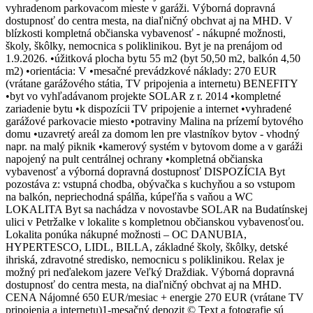
vyhradenom parkovacom mieste v garáži. Výborná dopravná
dostupnosť do centra mesta, na diaľničný obchvat aj na MHD. V
blízkosti kompletná občianska vybavenosť - nákupné možnosti,
školy, škôlky, nemocnica s poliklinikou. Byt je na prenájom od
1.9.2026. •úžitková plocha bytu 55 m2 (byt 50,50 m2, balkón 4,50
m2) •orientácia: V •mesačné prevádzkové náklady: 270 EUR
(vrátane garážového státia, TV pripojenia a internetu) BENEFITY
•byt vo vyhľadávanom projekte SOLAR z r. 2014 •kompletné
zariadenie bytu •k dispozícii TV pripojenie a internet •vyhradené
garážové parkovacie miesto •potraviny Malina na prízemí bytového
domu •uzavretý areál za domom len pre vlastníkov bytov - vhodný
napr. na malý piknik •kamerový systém v bytovom dome a v garáži
napojený na pult centrálnej ochrany •kompletná občianska
vybavenosť a výborná dopravná dostupnosť DISPOZÍCIA Byt
pozostáva z: vstupná chodba, obývačka s kuchyňou a so vstupom
na balkón, nepriechodná spálňa, kúpeľňa s vaňou a WC
LOKALITA Byt sa nachádza v novostavbe SOLAR na Budatínskej
ulici v Petržalke v lokalite s kompletnou občianskou vybavenosťou.
Lokalita ponúka nákupné možnosti – OC DANUBIA,
HYPERTESCO, LIDL, BILLA, základné školy, škôlky, detské
ihriská, zdravotné stredisko, nemocnicu s poliklinikou. Relax je
možný pri neďalekom jazere Veľký Draždiak. Výborná dopravná
dostupnosť do centra mesta, na diaľničný obchvat aj na MHD.
CENA Nájomné 650 EUR/mesiac + energie 270 EUR (vrátane TV
pripojenia a internetu)1-mesačný depozit © Text a fotografie sú