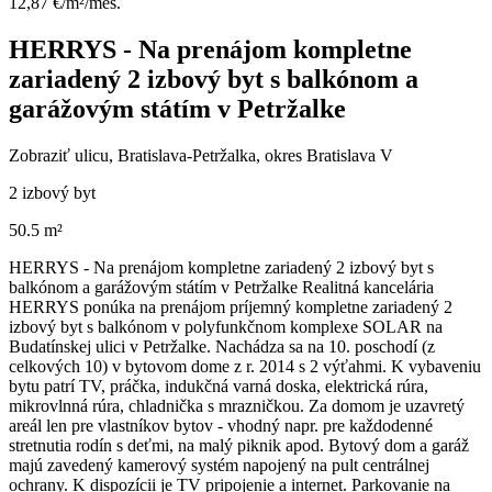
12,87 €/m²/mes.
HERRYS - Na prenájom kompletne
zariadený 2 izbový byt s balkónom a
garážovým státím v Petržalke
Zobraziť ulicu
, Bratislava-Petržalka, okres Bratislava V
2 izbový byt
50.5 m²
HERRYS - Na prenájom kompletne zariadený 2 izbový byt s
balkónom a garážovým státím v Petržalke Realitná kancelária
HERRYS ponúka na prenájom príjemný kompletne zariadený 2
izbový byt s balkónom v polyfunkčnom komplexe SOLAR na
Budatínskej ulici v Petržalke. Nachádza sa na 10. poschodí (z
celkových 10) v bytovom dome z r. 2014 s 2 výťahmi. K vybaveniu
bytu patrí TV, práčka, indukčná varná doska, elektrická rúra,
mikrovlnná rúra, chladnička s mrazničkou. Za domom je uzavretý
areál len pre vlastníkov bytov - vhodný napr. pre každodenné
stretnutia rodín s deťmi, na malý piknik apod. Bytový dom a garáž
majú zavedený kamerový systém napojený na pult centrálnej
ochrany. K dispozícii je TV pripojenie a internet. Parkovanie na