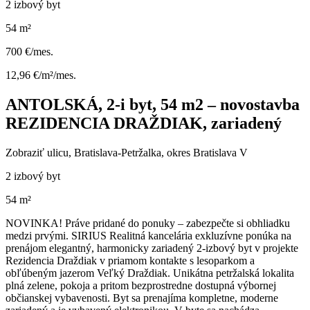
2 izbový byt
54 m²
700 €/mes.
12,96 €/m²/mes.
ANTOLSKÁ, 2-i byt, 54 m2 – novostavba
REZIDENCIA DRAŽDIAK, zariadený
Zobraziť ulicu
, Bratislava-Petržalka, okres Bratislava V
2 izbový byt
54 m²
NOVINKA! Práve pridané do ponuky – zabezpečte si obhliadku
medzi prvými. SIRIUS Realitná kancelária exkluzívne ponúka na
prenájom elegantný, harmonicky zariadený 2-izbový byt v projekte
Rezidencia Draždiak v priamom kontakte s lesoparkom a
obľúbeným jazerom Veľký Draždiak. Unikátna petržalská lokalita
plná zelene, pokoja a pritom bezprostredne dostupná výbornej
občianskej vybavenosti. Byt sa prenajíma kompletne, moderne