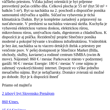
väčšieho priestoru. Vďaka južnej orientácii je byt príjemne
presvetlený počas celého dňa. Celková plocha je 55 m² (byt 50 m² +
balkón 5 m²). Byt sa nachádza na 2. poschodí a dispozične ponúka
samostatnú obývačku a spálňu. Súčasťou vybavenia je tichá
klimatizácia Daikin. Byt je kompletne zariadený a pripravený na
nasťahovanie. V predsieni sa nachádza vstavaná skriňa. Kuchyňa je
vybavená elektrickou varnou doskou, elektrickou rúrou,
mikrovlnnou rúrou, umývačkou riadu, digestorom a chladničkou. K
dispozícii je aj práčka. Rezidenčný projekt Slnečnice ponúka
moderné a pokojné bývanie s kvalitnou infraštruktúrou. Vnútroblok
je bez áut, nachádza sa tu viacero detských ihrísk a priestory pre
venčenie psov. V pešej dostupnosti je Slnečnice Market (Billa,
obchody, služby, kaviarne) a rodinné centrum SIMBA (swim &
move). Nájomné: 860 € / mesiac Parkovacie miesto v podzemnej
garáži: 90 € / mesiac Energie: 180 € / mesiac V cene nájmu je
zahrnutý vysokorýchlostný internet. Depozit vo výške jedného
mesačného nájmu. Byt je nefajčiarsky. Domáce zvieratá sú možné
po dohode. Byt je k dispozícii ihneď
Priamo od majiteľa
2 izbový byt Slovensko Prenájom
860 €/mes.