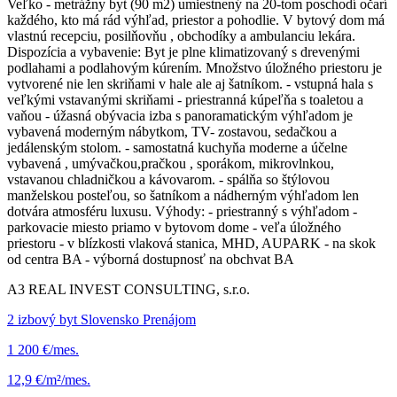
Veľko - metrážny byt (90 m2) umiestnený na 20-tom poschodí očarí
každého, kto má rád výhľad, priestor a pohodlie. V bytový dom má
vlastnú recepciu, posilňovňu , obchodíky a ambulanciu lekára.
Dispozícia a vybavenie: Byt je plne klimatizovaný s drevenými
podlahami a podlahovým kúrením. Množstvo úložného priestoru je
vytvorené nie len skriňami v hale ale aj šatníkom. - vstupná hala s
veľkými vstavanými skriňami - priestranná kúpeľňa s toaletou a
vaňou - úžasná obývacia izba s panoramatickým výhľadom je
vybavená moderným nábytkom, TV- zostavou, sedačkou a
jedálenským stolom. - samostatná kuchyňa moderne a účelne
vybavená , umývačkou,pračkou , sporákom, mikrovlnkou,
vstavanou chladničkou a kávovarom. - spálňa so štýlovou
manželskou posteľou, so šatníkom a nádherným výhľadom len
dotvára atmosféru luxusu. Výhody: - priestranný s výhľadom -
parkovacie miesto priamo v bytovom dome - veľa úložného
priestoru - v blízkosti vlaková stanica, MHD, AUPARK - na skok
od centra BA - výborná dostupnosť na obchvat BA
A3 REAL INVEST CONSULTING, s.r.o.
2 izbový byt Slovensko Prenájom
1 200 €/mes.
12,9 €/m²/mes.