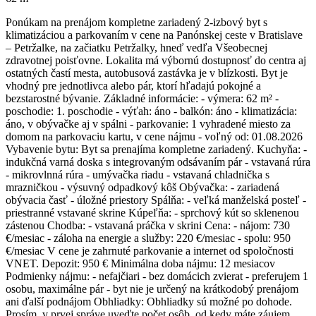
Ponúkam na prenájom kompletne zariadený 2-izbový byt s
klimatizáciou a parkovaním v cene na Panónskej ceste v Bratislave
– Petržalke, na začiatku Petržalky, hneď vedľa Všeobecnej
zdravotnej poisťovne. Lokalita má výbornú dostupnosť do centra aj
ostatných častí mesta, autobusová zastávka je v blízkosti. Byt je
vhodný pre jednotlivca alebo pár, ktorí hľadajú pokojné a
bezstarostné bývanie. Základné informácie: - výmera: 62 m² -
poschodie: 1. poschodie - výťah: áno - balkón: áno - klimatizácia:
áno, v obývačke aj v spálni - parkovanie: 1 vyhradené miesto za
domom na parkovaciu kartu, v cene nájmu - voľný od: 01.08.2026
Vybavenie bytu: Byt sa prenajíma kompletne zariadený. Kuchyňa: -
indukčná varná doska s integrovaným odsávaním pár - vstavaná rúra
- mikrovlnná rúra - umývačka riadu - vstavaná chladnička s
mrazničkou - výsuvný odpadkový kôš Obývačka: - zariadená
obývacia časť - úložné priestory Spálňa: - veľká manželská posteľ -
priestranné vstavané skrine Kúpeľňa: - sprchový kút so sklenenou
zástenou Chodba: - vstavaná práčka v skrini Cena: - nájom: 730
€/mesiac - záloha na energie a služby: 220 €/mesiac - spolu: 950
€/mesiac V cene je zahrnuté parkovanie a internet od spoločnosti
VNET. Depozit: 950 € Minimálna doba nájmu: 12 mesiacov
Podmienky nájmu: - nefajčiari - bez domácich zvierat - preferujem 1
osobu, maximálne pár - byt nie je určený na krátkodobý prenájom
ani ďalší podnájom Obhliadky: Obhliadky sú možné po dohode.
Prosím, v prvej správe uveďte počet osôb, od kedy máte záujem