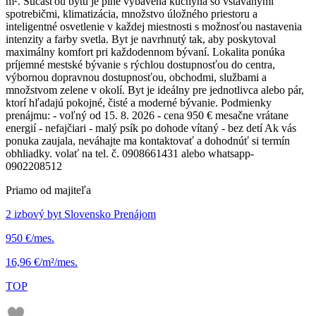
m². Súčasťou bytu je plne vybavená kuchyňa so vstavanými
spotrebičmi, klimatizácia, množstvo úložného priestoru a
inteligentné osvetlenie v každej miestnosti s možnosťou nastavenia
intenzity a farby svetla. Byt je navrhnutý tak, aby poskytoval
maximálny komfort pri každodennom bývaní. Lokalita ponúka
príjemné mestské bývanie s rýchlou dostupnosťou do centra,
výbornou dopravnou dostupnosťou, obchodmi, službami a
množstvom zelene v okolí. Byt je ideálny pre jednotlivca alebo pár,
ktorí hľadajú pokojné, čisté a moderné bývanie. Podmienky
prenájmu: - voľný od 15. 8. 2026 - cena 950 € mesačne vrátane
energií - nefajčiari - malý psík po dohode vítaný - bez detí Ak vás
ponuka zaujala, neváhajte ma kontaktovať a dohodnúť si termín
obhliadky. volať na tel. č. 0908661431 alebo whatsapp-
0902208512
Priamo od majiteľa
2 izbový byt Slovensko Prenájom
950 €/mes.
16,96 €/m²/mes.
TOP