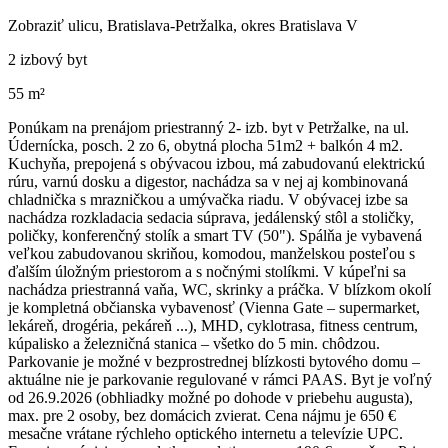
Zobraziť ulicu
, Bratislava-Petržalka, okres Bratislava V
2 izbový byt
55 m²
Ponúkam na prenájom priestranný 2- izb. byt v Petržalke, na ul.
Údernícka, posch. 2 zo 6, obytná plocha 51m2 + balkón 4 m2.
Kuchyňa, prepojená s obývacou izbou, má zabudovanú elektrickú
rúru, varnú dosku a digestor, nachádza sa v nej aj kombinovaná
chladnička s mrazničkou a umývačka riadu. V obývacej izbe sa
nachádza rozkladacia sedacia súprava, jedálenský stôl a stoličky,
poličky, konferenčný stolík a smart TV (50"). Spálňa je vybavená
veľkou zabudovanou skriňou, komodou, manželskou posteľou s
ďalším úložným priestorom a s nočnými stolíkmi. V kúpeľni sa
nachádza priestranná vaňa, WC, skrinky a práčka. V blízkom okolí
je kompletná občianska vybavenosť (Vienna Gate – supermarket,
lekáreň, drogéria, pekáreň ...), MHD, cyklotrasa, fitness centrum,
kúpalisko a železničná stanica – všetko do 5 min. chôdzou.
Parkovanie je možné v bezprostrednej blízkosti bytového domu –
aktuálne nie je parkovanie regulované v rámci PAAS. Byt je voľný
od 26.9.2026 (obhliadky možné po dohode v priebehu augusta),
max. pre 2 osoby, bez domácich zvierat. Cena nájmu je 650 €
mesačne vrátane rýchleho optického internetu a televízie UPC.