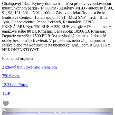
Chalupovej 13a. - Bytový dom sa nachádza pri novovybudovanom
multifunkčnom parku - 14 000m² - Zastávky MHD - autobusy č. 90,
91, 98, 191, 801 a N91 - 100m - Zástavka električky - cca 8min -
Bratislava Centrum 10min spojom č 91 - Most SNP - Trch - Billa,
Jysk, Planeo elektro, Pepco Lekáreň, Reštaurácie CENA
PRENÁJMU: Byt: 750 EUR + 220 EUR energie +TV a internet +
garážové státie 80 EUR/mesiac Cena spolu: 1050€ EUR/mesiac
Depozit: vo výške 1500 EUR Byt je vhodný pre max. 2 dospelé
osoby bez domácich zvierat. V prípade vážneho záujmu prosím
správa alebo ma kontaktujte na bnemcek@gmail.com REALITKY
NEKONTAKTOVAT
Priamo od majiteľa
2 izbový byt Slovensko Prenájom
750 €/mes.
12,31 €/m²/mes.
TOP