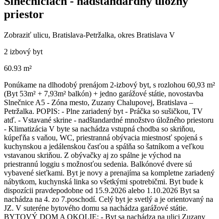
Slnečniciach - nadštandardný úložný
priestor
Zobraziť ulicu
, Bratislava-Petržalka, okres Bratislava V
2 izbový byt
60.93 m²
Ponúkame na dlhodobý prenájom 2-izbový byt, s rozlohou 60,93 m²
(Byt 53m² + 7,93m² balkón) + jedno garážové státie, novostavba
Slnečnice A5 - Zóna mesto, Zuzany Chalupovej, Bratislava –
Petržalka. POPIS: - Plne zariadený byt - Práčka so sušičkou, TV
atď. - Vstavané skrine - nadštandardné množstvo úložného priestoru
- Klimatizácia V byte sa nachádza vstupná chodba so skriňou,
kúpeľňa s vaňou, WC, priestranná obývacia miestnosť spojená s
kuchynskou a jedálenskou časťou a spálňa so šatníkom a veľkou
vstavanou skriňou. Z obývačky aj zo spálne je východ na
priestrannú loggiu s možnosťou sedenia. Balkónové dvere sú
vybavené sieťkami. Byt je novy a prenajíma sa kompletne zariadený
nábytkom, kuchynská linka so všetkými spotrebičmi. Byt bude k
dispozícii pravdepodobne od 15.9.2026 alebo 1.10.2026 Byt sa
nachádza na 4. zo 7.poschodí. Celý byt je svetlý a je orientovaný na
JZ. V suteréne bytového domu sa nachádza garážové státie.
BYTOVÝ DOM A OKOLIE: - Byt sa nachádza na ulici Zuzany