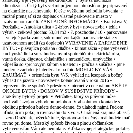
zariadený a je vybavený elektronikou. V byte sa nachádza
klimatizácia. Čistý byt s veľmi príjemnou atmosférou je pripravený
na okamžité nasťahovanie. K ešte vyššiemu pohodliu bývania je
možné prenajať si za doplatok vlastné parkovacie miesto v
uzatvorenom areáli. ZÁKLADNÉ INFORMÁCIE: • Bratislava V,
Petržalka – Antolská ulica • 2-izbový byt • novostavba • tehla •
výťah • celková plocha: 53,84 m2 • 7. poschodie / 10 • parkovanie
– verejné parkovanie, súkromné vonkajšie parkovacie státie v
uzatvorenom areáli (za doplatok) VYBAVENIE A ZARIADENIE
BYTU: • plávajúca podlaha / dlažba • klimatizácia • plne vybavená
kuchynská linka so zabudovanými spotrebičmi: elektrická rúra,
varná doska, digestor, chladnička s mrazničkou, umývačka •
kúpeľňa so sprchovým kútom a toaletou • pračka a sušička • plne
moderne zariadený interiér ako na foto MOHLO BY VÁS
ZAUJÍMAŤ: • orientácia bytu V/S, výhľad na lesopark a bočný
výhľad na jazero • novostavba kolaudovaná v roku 2016 •
reprezentatívne spoločné priestory • internet v cene nájmu AKÉ JE
OKOLIE BYTU: • DOMOV V SUSEDSTVE PRÍRODY –
atraktívny bytový projekt v Petržalke, ktorý sa právom môže
pochváliť svojou výhodnou polohou. V absolútnom kontakte s
okolitou prírodou budete denno-denne, čo ulahodí najmä ľuďom
hľadajúcim pokoj a rovnováhu do života. Chránená krajinná oblasť,
jazero Draždiak, bežecké trate, športovo-rekreačný areál budete mať
rovno pri dome. Mestský spôsob života s plnou občianskou
vybavenosťou Vám ale neunikne. Vďaka svojej strategickej polohe,