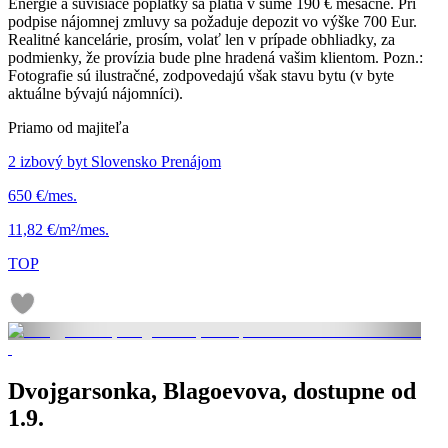
Energie a súvisiace poplatky sa platia v sume 190 € mesačne. Pri
podpise nájomnej zmluvy sa požaduje depozit vo výške 700 Eur.
Realitné kancelárie, prosím, volať len v prípade obhliadky, za
podmienky, že provízia bude plne hradená vašim klientom. Pozn.:
Fotografie sú ilustračné, zodpovedajú však stavu bytu (v byte
aktuálne bývajú nájomníci).
Priamo od majiteľa
2 izbový byt Slovensko Prenájom
650 €/mes.
11,82 €/m²/mes.
TOP
Dvojgarsonka, Blagoevova, dostupne od
1.9.