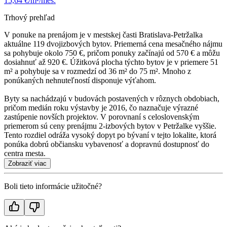
15,64 €/m²/mes.
Trhový prehľad
V ponuke na prenájom je v mestskej časti Bratislava-Petržalka
aktuálne 119 dvojizbových bytov. Priemerná cena mesačného nájmu
sa pohybuje okolo 750 €, pričom ponuky začínajú od 570 € a môžu
dosiahnuť až 920 €. Úžitková plocha týchto bytov je v priemere 51
m² a pohybuje sa v rozmedzí od 36 m² do 75 m². Mnoho z
ponúkaných nehnuteľností disponuje výťahom.
Byty sa nachádzajú v budovách postavených v rôznych obdobiach,
pričom medián roku výstavby je 2016, čo naznačuje výrazné
zastúpenie novších projektov. V porovnaní s celoslovenským
priemerom sú ceny prenájmu 2-izbových bytov v Petržalke vyššie.
Tento rozdiel odráža vysoký dopyt po bývaní v tejto lokalite, ktorá
ponúka dobrú občiansku vybavenosť a dopravnú dostupnosť do
centra mesta.
Zobraziť viac
Boli tieto informácie užitočné?