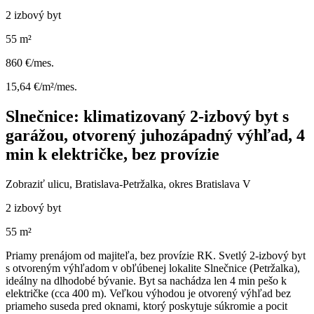
2 izbový byt
55 m²
860 €/mes.
15,64 €/m²/mes.
Slnečnice: klimatizovaný 2-izbový byt s
garážou, otvorený juhozápadný výhľad, 4
min k električke, bez provízie
Zobraziť ulicu
, Bratislava-Petržalka, okres Bratislava V
2 izbový byt
55 m²
Priamy prenájom od majiteľa, bez provízie RK. Svetlý 2-izbový byt
s otvoreným výhľadom v obľúbenej lokalite Slnečnice (Petržalka),
ideálny na dlhodobé bývanie. Byt sa nachádza len 4 min pešo k
električke (cca 400 m). Veľkou výhodou je otvorený výhľad bez
priameho suseda pred oknami, ktorý poskytuje súkromie a pocit