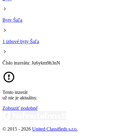
Byty Šaľa
1 izbové byty Šaľa
Číslo inzerátu: Ju6ykm9h3nN
Tento inzerát
už nie je aktuálny.
Zobraziť podobné
© 2015 -
2026
United Classifieds s.r.o.