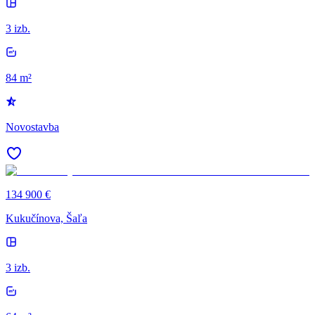
3 izb.
84 m²
Novostavba
134 900 €
Kukučínova, Šaľa
3 izb.