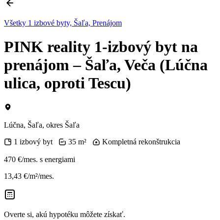
Všetky 1 izbové byty, Šaľa, Prenájom
PINK reality 1-izbový byt na
prenájom – Šaľa, Veča (Lúčna
ulica, oproti Tescu)
Lúčna, Šaľa, okres Šaľa
1 izbový byt
35 m²
Kompletná rekonštrukcia
470 €/mes.
s energiami
13,43 €/m²/mes.
Overte si, akú hypotéku môžete získať.