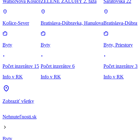
WatsoNova Košice
ZELENÉ ZÁLUHY 2. fáza
Saratovská 22
Košice-Sever
Bratislava-Dúbravka, Hanulova
Bratislava-Dúbrav
Byty
Byty
Byty, Priestory
Počet inzerátov 15
Počet inzerátov 6
Počet inzerátov 3
Info v RK
Info v RK
Info v RK
Zobraziť všetky
Nehnuteľnosti.sk
Byty