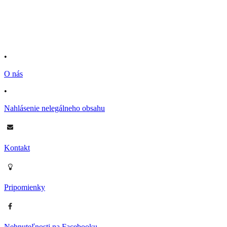
•
O nás
•
Nahlásenie nelegálneho obsahu
Kontakt
Pripomienky
Nehnuteľnosti na Facebooku