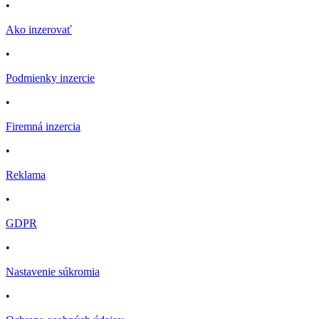
•
Ako inzerovať
•
Podmienky inzercie
•
Firemná inzercia
•
Reklama
•
GDPR
•
Nastavenie súkromia
•