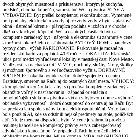
dvoch obytných miestností a príslušenstva, ktorým je kuchyňa,
predsieň, chodba, kúpeľňa, samostatné WC a pivnica. STAV A
VYBAVENIE: Byt prešiel kompletnou rekonštrukciou. Vymenené
boli podlahy, elektrické rozvody aj rozvody vody v byte. - plastové
okná - ústredné kúrenie - plávajúca podlaha v izbách a v chodbe -
dlažba v kuchyni, kúpeľni, WC a ostatných častiach bytu -
kompletne zariadený byt - nábytok a elektronika sú zahrnuté v cene
- možnosť okamžitého nasťahovania BYTOVÝ DOM: - panelový
bytový dom - výťah PARKOVANIE: Parkovanie je možné na
rezidentskú kartu za poplatok 40 € ročne. LOKALITA: Riazanská
ulica patrí medzi vyhľadávané lokality v mestskej časti Nové Mesto.
V blízkosti sa nachádza OC VIVO!, obchody, služby, školy, škôlky
aj možnosti športového a voľnočasového vyžitia. DOPRAVNÉ
SPOJENIE: Lokalita ponúka veľmi dobré spojenie do centra
Bratislavy, smerom na Raču aj do ostatných častí mesta. VÝHODY:
- kompletná rekonštrukcia - byt sa predáva kompletne zariadený -
okamžite voľný k nasťahovaniu - západná orientácia s
popoludňajším slnkom - pivnica - výťah v bytovom dome - výborná
občianska vybavenosť - dobrá dostupnosť do centra aj na Raču Byt
sa predáva len spolu s nábytkom a elektrospotrebičmi. Vo fotkách
bola použitá AI, kde sa odstínili nejaké predmety na stole, poličkách
atď. Nie je menená dispozícia bytu. V cene je zahrnutá provízia
realitnej kancelárie a kompletný právny servis zabezpečovaný
advokátskou kanceláriou. V prípade ďalších informácii alebo
obhliadky ma kontaktujte: Milan korman, MBA, tel: 0911590137