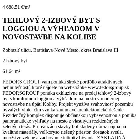
4 688,51 €/m²
TEHLOVÝ 2-IZBOVÝ BYT S
LOGGIOU A VÝHĽADOM V
NOVOSTAVBE NA KOLIBE
Zobraziť ulicu
, Bratislava-Nové Mesto, okres Bratislava III
2 izbový byt
61.64 m²
FEDORS GROUP vám ponúka široké portfólio atraktívnych
nehnuteľností, ktoré nájdete na webstránke www.fedorsgroup.sk
FEDORSGROUP ponúka exkluzívne na predaj tehlový 2-izbový
byt s komfortnou loggiou a výhľadom na mesto v modernej
novostavbe na úpätí Koliby. Projekt využíva svahovitosť pozemku
bývalých viníc, čím vzniká zaujímavé architektonické riešenie.
Rezidenčný komplex disponuje občianskou vybavenosťou a ponúka
panoramatické výhľady na mesto z vlastných rezidenčných
zelených terás. Pri realizácii stavby bol kladený dôraz najmä na
kvalitné materiály, veľkoryso riešený priestor, dostatok svetla,
množstvo zelene a zachovanie intimity bývania. ZÁKLADNÁ