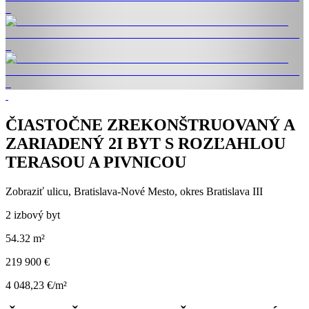
ČIASTOČNE ZREKONŠTRUOVANÝ A
ZARIADENÝ 2I BYT S ROZĽAHLOU
TERASOU A PIVNICOU
Zobraziť ulicu
, Bratislava-Nové Mesto, okres Bratislava III
2 izbový byt
54.32 m²
219 900 €
4 048,23 €/m²