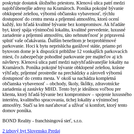
poskytuje dostatok úložného priestoru. Klenová ulica patrí medzi
najobľúbenejšie adresy na Kramároch. Ponúka pokojné bývanie
obklopené zeleňou, výbornú občiansku vybavenosť, rýchlu
dostupnosť do centra mesta a príjemnú atmosféru, ktorú ocení
každý, kto hľadá kvalitné bývanie bez kompromisov. Ak hľadáte
byt, ktorý spája výnimočnú lokalitu, kvalitné prevedenie, luxusné
zariadenie a príjemnú atmosféru, táto nehnuteľnosť je pripravená
splniť vaše očakávania. Ďalším benefitom je bezproblémové
parkovanie. Hoci k bytu neprislúcha garážové státie, priamo pri
bytovom dome je k dispozícii približne 12 vonkajších parkovacích
miest, čo zabezpečuje pohodlné parkovanie pre majiteľov aj ich
návštevy. Klenová ulica patrí medzi najvyhľadávanejšie lokality na
Kramároch. Ponúka pokojné bývanie obklopené zeleňou, krásne
výhľady, príjemné prostredie na prechádzky a zároveň výbornú
dostupnosť do centra mesta. V okolí sa nachádza kompletná
občianska vybavenosť – obchody, školy, škôlky, zdravotnícke
zariadenia aj zastávky MHD. Tento byt je ideálnou voľbou pre
klienta, ktorý hľadá bývanie bez kompromisov – spojenie luxusného
interiéru, kvalitného spracovania, tichej lokality a výnimočnej
atmosféry. Stačí sa len nasťahovať a užívať si komfort, ktorý tento
domov ponúka.
BOND Reality - franchisingová sieť, s.r.o.
2 izbový byt Slovensko Predaj