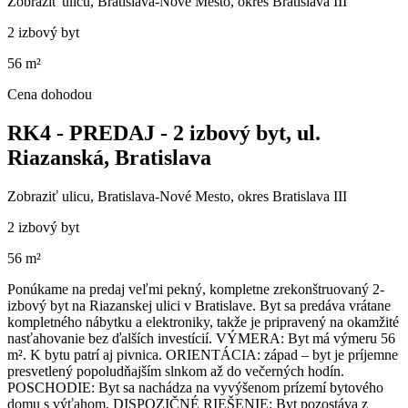
Zobraziť ulicu
, Bratislava-Nové Mesto, okres Bratislava III
2 izbový byt
56 m²
Cena dohodou
RK4 - PREDAJ - 2 izbový byt, ul.
Riazanská, Bratislava
Zobraziť ulicu
, Bratislava-Nové Mesto, okres Bratislava III
2 izbový byt
56 m²
Ponúkame na predaj veľmi pekný, kompletne zrekonštruovaný 2-
izbový byt na Riazanskej ulici v Bratislave. Byt sa predáva vrátane
kompletného nábytku a elektroniky, takže je pripravený na okamžité
nasťahovanie bez ďalších investícií. VÝMERA: Byt má výmeru 56
m². K bytu patrí aj pivnica. ORIENTÁCIA: západ – byt je príjemne
presvetlený popoludňajším slnkom až do večerných hodín.
POSCHODIE: Byt sa nachádza na vyvýšenom prízemí bytového
domu s výťahom. DISPOZIČNÉ RIEŠENIE: Byt pozostáva z