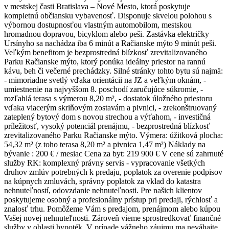
v mestskej časti Bratislava – Nové Mesto, ktorá poskytuje
kompletnú občiansku vybavenosť. Disponuje skvelou polohou s
výbornou dostupnosťou vlastným automobilom, mestskou
hromadnou dopravou, bicyklom alebo peši. Zastávka električky
Ursínyho sa nachádza iba 6 minút a Račianske mýto 9 minút peši.
Veľkým benefitom je bezprostredná blízkosť zrevitalizovaného
Parku Račianske mýto, ktorý ponúka ideálny priestor na rannú
kávu, beh či večerné prechádzky. Silné stránky tohto bytu sú najmä:
- mimoriadne svetlý vďaka orientácii na JZ a veľkým oknám, -
umiestnenie na najvyššom 8. poschodí zaručujúce súkromie, -
rozľahlá terasa s výmerou 8,20 m², - dostatok úložného priestoru
vďaka viacerým skriňovým zostavám a pivnici, - zrekonštruovaný
zateplený bytový dom s novou strechou a výťahom, - investičná
príležitosť, vysoký potenciál prenájmu, - bezprostredná blízkosť
zrevitalizovaného Parku Račianske mýto. Výmera: úžitková plocha:
54,32 m² (z toho terasa 8,20 m² a pivnica 1,47 m²) Náklady na
bývanie : 200 € / mesiac Cena za byt: 219 900 € V cene sú zahrnuté
služby RK: komplexný právny servis - vypracovanie všetkých
druhov zmlúv potrebných k predaju, poplatok za overenie podpisov
na kúpnych zmluvách, správny poplatok za vklad do katastra
nehnuteľností, odovzdanie nehnuteľnosti. Pre našich klientov
poskytujeme osobný a profesionálny prístup pri predaji, rýchlosť a
znalosť trhu. Pomôžeme Vám s predajom, prenájmom alebo kúpou
Vašej novej nehnuteľnosti. Zároveň vieme sprostredkovať finančné
služby v oblasti hypoték. V prípade vážneho záujmu ma neváhajte