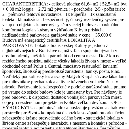
CHARAKTERISTIKA: - celková plocha: 61,64 m2 ( 52,54 m2 byt
+ 6,38 m2 loggia + 2,72 m2 pivnica ) - poschodie: 2/5 - počet izieb:
2 - prémiová tehlová novostavba - 1x kúpeľňa - 1x samostatná
toaleta - klimatizácia - bezpečnostný, čipový rezidenčný systém pre
vstup do objektu - kamerový systém v celej budove - maximálne
komfortná loggia s krásnym výhľadom K bytu prislúcha
nadštandardné parkovacie garážové státie v cene + 35.000 €.
Budova má energetický certifikát A LOKALITA A
PARKOVANIE: Lokalita bratislavskej Koliby je jednou z
najlukratívnejších v Bratislave najmä vďaka spojeniu bývania v
dosahu prírody, avšak len pár minút od centra mesta. Do 2 km od
rezidenčného projektu nájdete všetky lákadlá života v meste – veľké
obchodné centrá Polus a Central, množstvo reštaurácií, kaviarní,
športovísk, školské aj predškolské zariadenia, banky, poštu, kino...
Neďaleký podkolibský les a svahy Malých Karpát sú zase lákadlom
pre milovníkov prechádzok a aktívne tráveného voľného času v
prírode. Parkovanie je zabezpečené v podobe garážové státia priamo
pri vstupe do sekcie budovy kde je umiestený byt. Pre návštevy je
pred budovou k dispozícii dostatok vonkajších parkovacích miest,
čo je pri rezidenčnom projekte na Kolibe veľkou devízou. TOP 5
VÝHOD BYTU: - prémiová adresa poskytuje prestížne a atraktívne
prostredie pre život - kompaktná dispozícia so západnou orientáciou
zabezpečuje krásne presvetlenie celého bytu - strategická lokalita v
širšom centre zabezpečuje interakciu s mestom a kontakt s prírodou -
moderná tehlová novostavba v kvalitnom štandarde s čiastočným