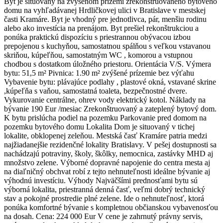
Byt je situovaný na zvýšenom prízemí zrekonštruovaného bytového
domu na vyhľadávanej Hrdličkovej ulici v Bratislave v mestskej
časti Kramáre. Byt je vhodný pre jednotlivca, pár, menšiu rodinu
alebo ako investícia na prenájom. Byt prešiel rekonštrukciou a
ponúka praktickú dispozíciu s priestrannou obývacou izbou
prepojenou s kuchyňou, samostatnou spálňou s veľkou vstavanou
skriňou, kúpeľňou, samostatným WC , komorou a vstupnou
chodbou s dostatkom úložného priestoru. Orientácia V/S. Výmera
bytu: 51,5 m² Pivnica: 1.90 m² zvýšené prízemie bez výťahu
Vybavenie bytu: plávajúce podlahy , plastové okná, vstavané skrine
,kúpeľňa s vaňou, samostatná toaleta, bezpečnostné dvere.
Vykurovanie centrálne, ohrev vody elektrický kotol. Náklady na
bývanie 190 Eur /mesiac Zrekonštruovaný a zateplený bytový dom.
K bytu prislúcha podiel na pozemku Parkovanie pred domom na
pozemku bytového domu Lokalita Dom je situovaný v tichej
lokalite, obklopenej zeleňou. Mestská časť Kramáre patria medzi
najžiadanejšie rezidenčné lokality Bratislavy. V pešej dostupnosti sa
nachádzajú potraviny, školy, škôlky, nemocnica, zastávky MHD aj
množstvo zelene. Výborné dopravné napojenie do centra mesta aj
na diaľničný obchvat robí z tejto nehnuteľnosti ideálne bývanie aj
výhodnú investíciu. Výhody Najväčšími prednosťami bytu sú
výborná lokalita, priestranná denná časť, veľmi dobrý technický
stav a pokojné prostredie plné zelene. Ide o nehnuteľnosť, ktorá
ponúka komfortné bývanie s kompletnou občianskou vybavenosťou
na dosah. Cena: 224 000 Eur V cene je zahrnutý právny servis,