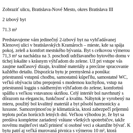
Zobraziť ulicu
, Bratislava-Nové Mesto, okres Bratislava III
2 izbový byt
71.3 m²
Predstavujeme vám jedinečný 2-izbový byt na vyhľadávanej
Klenovej ulici v bratislavských Kramároch – mieste, kde sa spája
pokoj, zeleň a komfort mestského bývania. Byt s celkovou výmerou
71,3 m² sa nachádza na 3. poschodí udržiavaného bytového domu v
tichej lokalite s krásnym výhľadom do zelene. Už pri vstupe vás
zaujme nadčasový dizajn, kvalitné materiály a precízne spracovanie
každého detailu. Dispozícia bytu je premyslená a ponúka:
priestrannú vstupnú chodbu, samostatnú kúpeľňu, samostatné WC,
veľkú obývaciu izbu prepojenú s modernou kuchyňou, vstup na
priestrannú loggiu s nádherným výhľadom do zelene, komfortnú
spálňu s veľkou vstavanou skriňou. Celý interiér bol navrhnutý s
dôrazom na eleganciu, funkčnosť a kvalitu. Nábytok je vyrobený na
mieru, použitý bol kvalitný materiál a byt pôsobí harmonicky a
luxusne. Samozrejmosťou je klimatizácia, ktorá zabezpečí príjemnú
teplotu počas horúcich letných dní. Veľkou výhodou je, že byt sa
predáva kompletne zariadený vrátane všetkých spotrebičov, takže
novému majiteľovi stačí priniesť si osobné veci a okamžite bývať. K
bytu patrí aj veľká murovaná pivnica s výmerou 10 m², ktorá