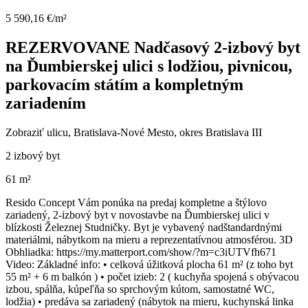
5 590,16 €/m²
REZERVOVANE Nadčasový 2-izbový byt
na Ďumbierskej ulici s lodžiou, pivnicou,
parkovacím státím a kompletným
zariadením
Zobraziť ulicu
, Bratislava-Nové Mesto, okres Bratislava III
2 izbový byt
61 m²
Resido Concept Vám ponúka na predaj kompletne a štýlovo
zariadený, 2-izbový byt v novostavbe na Ďumbierskej ulici v
blízkosti Železnej Studničky. Byt je vybavený nadštandardnými
materiálmi, nábytkom na mieru a reprezentatívnou atmosférou. 3D
Obhliadka: https://my.matterport.com/show/?m=c3iUTVfh671
Video: Základné info: • celková úžitková plocha 61 m² (z toho byt
55 m² + 6 m balkón ) • počet izieb: 2 ( kuchyňa spojená s obývacou
izbou, spálňa, kúpeľňa so sprchovým kútom, samostatné WC,
lodžia) • predáva sa zariadený (nábytok na mieru, kuchynská linka