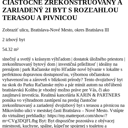
ČIASTOČNE ZREKONŠTRUOVANÝ A
ZARIADENÝ 2I BYT S ROZĽAHLOU
TERASOU A PIVNICOU
Zobraziť ulicu
, Bratislava-Nové Mesto, okres Bratislava III
2 izbový byt
54.32 m²
slnečný a svetlý s krásnym výhľadom | dostatok úložného priestoru |
zrekonštruovaný bytový dom | investičná príležitosť | ideálny na
prenájom | park Račianske mýto Hľadáte nové bývanie v lokalite s
perfektnou dopravnou dostupnosťou, výbornou občianskou
vybavenosťou a zároveň v blízkosti prírody? Tento dvojizbový byt
na skok do Parku Račianske mýto a pár minút autom na obľúbenú
bratislavskú Kolibu je vhodný možno práve pre Vás, či ako
zaujímavá investícia. Realitná kancelária KARIN & PARTNERS
ponúka vo výhradnom zastúpení na predaj čiastočne
zrekonštruovaný a zariadený dvojizbový byt s terasou a pivnicou na
Mikovíniho ulici v mestskej časti Bratislava – Nové Mesto. Vstúpte
do virtuálnej prehliadky: https://my.matterport.com/show/?
m=CVg3DQFLfbg Byt: Byt dispozične pozostáva z obývacej
miestnosti, kuchyne, spálne, kúpeľne spojenej s toaletou a