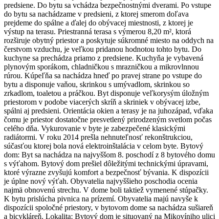
predsiene. Do bytu sa vchádza bezpečnostnými dverami. Po vstupe
do bytu sa nachádzame v predsieni, z ktorej smerom doľava
prejdeme do spálne a ďalej do obývacej miestnosti, z ktorej je
výstup na terasu. Priestranná terasa s výmerou 8,20 m², ktorá
rozširuje obytný priestor a poskytuje súkromné miesto na oddych na
čerstvom vzduchu, je veľkou pridanou hodnotou tohto bytu. Do
kuchyne sa prechádza priamo z predsiene. Kuchyňa je vybavená
plynovým sporákom, chladničkou s mrazničkou a mikrovlnnou
rúrou. Kúpeľňa sa nachádza hneď po pravej strane po vstupe do
bytu a disponuje vaňou, skrinkou s umývadlom, skrinkou so
zrkadlom, toaletou a práčkou. Byt disponuje veľkorysým úložným
priestorom v podobe viacerých skríň a skriniek v obývacej izbe,
spálni aj predsieni. Orientácia okien a terasy je na juhozápad, vďaka
čomu je priestor dostatočne presvetlený prirodzeným svetlom počas
celého dňa. Vykurovanie v byte je zabezpečené klasickými
radiátormi. V roku 2014 prešla nehnuteľnosť rekonštrukciou,
súčasťou ktorej bola nová elektroinštalácia v celom byte. Bytový
dom: Byt sa nachádza na najvyššom 8. poschodí z 8 bytového domu
s výťahom. Bytový dom prešiel dôležitými technickými úpravami,
ktoré výrazne zvyšujú komfort a bezpečnosť bývania. K dispozícii
je úplne nový výťah. Obyvatelia najvyššieho poschodia ocenia
najmä obnovenú strechu. V dome boli taktiež vymenené stúpačky.
K bytu prislúcha pivnica na prízemí. Obyvatelia majú navyše k
dispozícii spoločné priestory, v bytovom dome sa nachádza sušiareň
a bicykláreň. Lokalita: Bytový dom je situovaný na Mikovíniho ulici