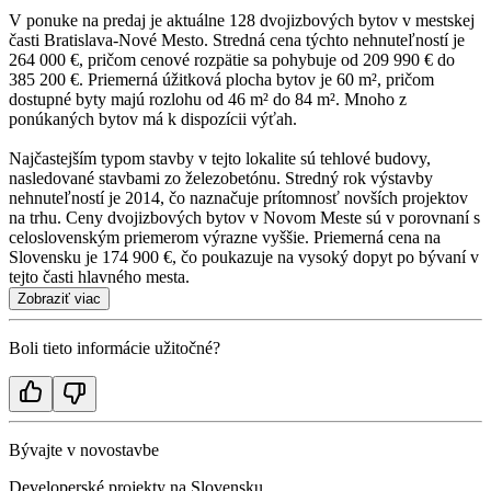
V ponuke na predaj je aktuálne 128 dvojizbových bytov v mestskej
časti Bratislava-Nové Mesto. Stredná cena týchto nehnuteľností je
264 000 €, pričom cenové rozpätie sa pohybuje od 209 990 € do
385 200 €. Priemerná úžitková plocha bytov je 60 m², pričom
dostupné byty majú rozlohu od 46 m² do 84 m². Mnoho z
ponúkaných bytov má k dispozícii výťah.
Najčastejším typom stavby v tejto lokalite sú tehlové budovy,
nasledované stavbami zo železobetónu. Stredný rok výstavby
nehnuteľností je 2014, čo naznačuje prítomnosť novších projektov
na trhu. Ceny dvojizbových bytov v Novom Meste sú v porovnaní s
celoslovenským priemerom výrazne vyššie. Priemerná cena na
Slovensku je 174 900 €, čo poukazuje na vysoký dopyt po bývaní v
tejto časti hlavného mesta.
Zobraziť viac
Boli tieto informácie užitočné?
Bývajte v novostavbe
Developerské projekty na Slovensku