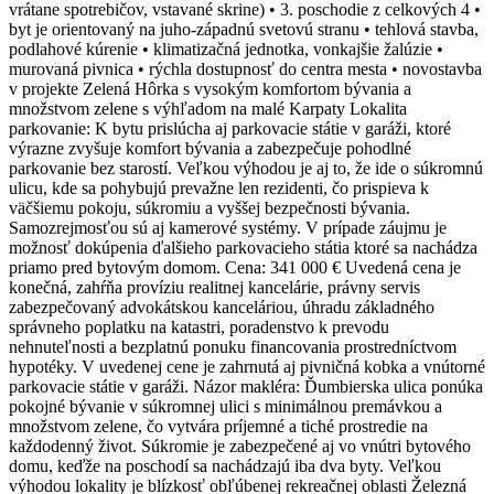
vrátane spotrebičov, vstavané skrine) • 3. poschodie z celkových 4 •
byt je orientovaný na juho-západnú svetovú stranu • tehlová stavba,
podlahové kúrenie • klimatizačná jednotka, vonkajšie žalúzie •
murovaná pivnica • rýchla dostupnosť do centra mesta • novostavba
v projekte Zelená Hôrka s vysokým komfortom bývania a
množstvom zelene s výhľadom na malé Karpaty Lokalita
parkovanie: K bytu prislúcha aj parkovacie státie v garáži, ktoré
výrazne zvyšuje komfort bývania a zabezpečuje pohodlné
parkovanie bez starostí. Veľkou výhodou je aj to, že ide o súkromnú
ulicu, kde sa pohybujú prevažne len rezidenti, čo prispieva k
väčšiemu pokoju, súkromiu a vyššej bezpečnosti bývania.
Samozrejmosťou sú aj kamerové systémy. V prípade záujmu je
možnosť dokúpenia ďalšieho parkovacieho státia ktoré sa nachádza
priamo pred bytovým domom. Cena: 341 000 € Uvedená cena je
konečná, zahŕňa províziu realitnej kancelárie, právny servis
zabezpečovaný advokátskou kanceláriou, úhradu základného
správneho poplatku na katastri, poradenstvo k prevodu
nehnuteľnosti a bezplatnú ponuku financovania prostredníctvom
hypotéky. V uvedenej cene je zahrnutá aj pivničná kobka a vnútorné
parkovacie státie v garáži. Názor makléra: Ďumbierska ulica ponúka
pokojné bývanie v súkromnej ulici s minimálnou premávkou a
množstvom zelene, čo vytvára príjemné a tiché prostredie na
každodenný život. Súkromie je zabezpečené aj vo vnútri bytového
domu, keďže na poschodí sa nachádzajú iba dva byty. Veľkou
výhodou lokality je blízkosť obľúbenej rekreačnej oblasti Železná