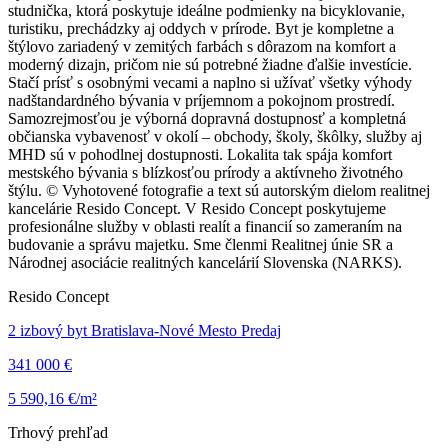
studnička, ktorá poskytuje ideálne podmienky na bicyklovanie,
turistiku, prechádzky aj oddych v prírode. Byt je kompletne a
štýlovo zariadený v zemitých farbách s dôrazom na komfort a
moderný dizajn, pričom nie sú potrebné žiadne ďalšie investície.
Stačí prísť s osobnými vecami a naplno si užívať všetky výhody
nadštandardného bývania v príjemnom a pokojnom prostredí.
Samozrejmosťou je výborná dopravná dostupnosť a kompletná
občianska vybavenosť v okolí – obchody, školy, škôlky, služby aj
MHD sú v pohodlnej dostupnosti. Lokalita tak spája komfort
mestského bývania s blízkosťou prírody a aktívneho životného
štýlu. © Vyhotovené fotografie a text sú autorským dielom realitnej
kancelárie Resido Concept. V Resido Concept poskytujeme
profesionálne služby v oblasti realít a financií so zameraním na
budovanie a správu majetku. Sme členmi Realitnej únie SR a
Národnej asociácie realitných kancelárií Slovenska (NARKS).
Resido Concept
2 izbový byt Bratislava-Nové Mesto Predaj
341 000 €
5 590,16 €/m²
Trhový prehľad