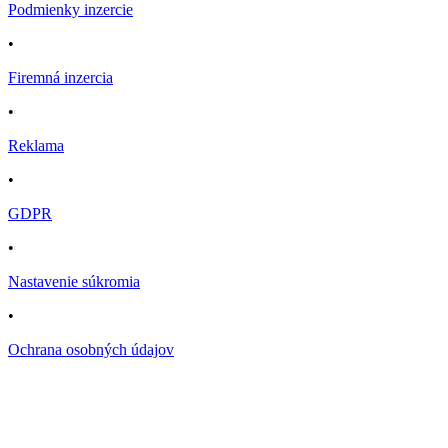
Podmienky inzercie
•
Firemná inzercia
•
Reklama
•
GDPR
•
Nastavenie súkromia
•
Ochrana osobných údajov