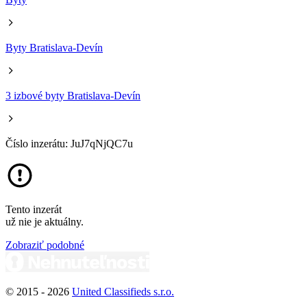
Byty Bratislava-Devín
3 izbové byty Bratislava-Devín
Číslo inzerátu: JuJ7qNjQC7u
Tento inzerát
už nie je aktuálny.
Zobraziť podobné
© 2015 -
2026
United Classifieds s.r.o.