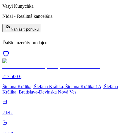
Vasyl Kunychka
Nidal ◦ Realitná kancelária
Nahlásiť ponuku
Ďalšie inzeráty predajcu
217 500 €
Štefana Králika, Štefana Králika, Štefana Králika 1A, Štefana
Králika, Bratislava-Devínska Nová Ves
2 izb.