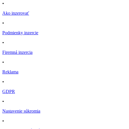
•
Ako inzerovať
•
Podmienky inzercie
•
Firemná inzercia
•
Reklama
•
GDPR
•
Nastavenie súkromia
•