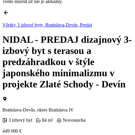
Tento inzerát už nie je aktuálny.
Všetky 3 izbové byty, Bratislava-Devín, Predaj
NIDAL - PREDAJ dizajnový 3-
izbový byt s terasou a
predzáhradkou v štýle
japonského minimalizmu v
projekte Zlaté Schody - Devín
Bratislava-Devín, okres Bratislava IV
3 izbový byt
84 m²
Novostavba
449 000 €