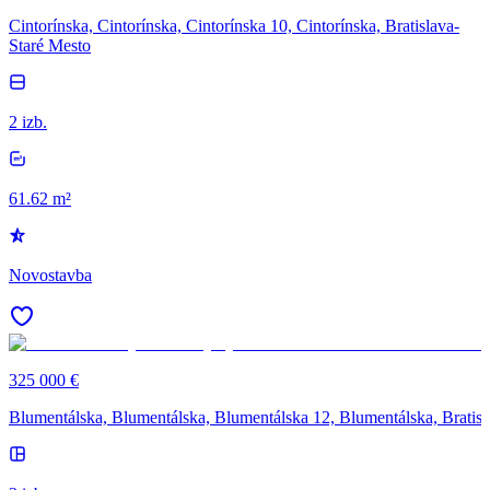
Cintorínska, Cintorínska, Cintorínska 10, Cintorínska, Bratislava-
Staré Mesto
2 izb.
61.62 m²
Novostavba
325 000 €
Blumentálska, Blumentálska, Blumentálska 12, Blumentálska, Bratisl