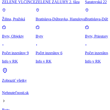
ZELENÉ VLČINCE
ZELENÉ ZÁLUHY 2. fáza
Saratovská 22
Žilina, Pražská
Bratislava-Dúbravka, Hanulova
Bratislava-Dúbr
Byty, Objekty
Byty
Byty, Priestory
Počet inzerátov 9
Počet inzerátov 6
Počet inzerátov
Info v RK
Info v RK
Info v RK
Zobraziť všetky
Nehnuteľnosti.sk
Byty