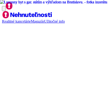
Realitné kancelárie
Magazín
Užitočné info