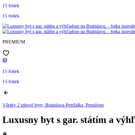
15 fotiek
15 fotiek
PREMIUM
15 fotiek
15 fotiek
Všetky 2 izbové byty, Bratislava-Petržalka, Prenájom
Luxusny byt s gar. státím a výh