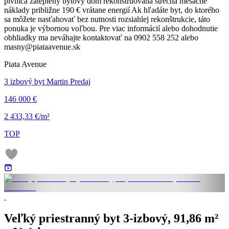
pivnica zateplený bytový dom rekonštruovaná strecha mesačné
náklady približne 190 € vrátane energií Ak hľadáte byt, do ktorého
sa môžete nasťahovať bez nutnosti rozsiahlej rekonštrukcie, táto
ponuka je výbornou voľbou. Pre viac informácií alebo dohodnutie
obhliadky ma neváhajte kontaktovať na 0902 558 252 alebo
masny@piataavenue.sk
Piata Avenue
3 izbový byt Martin Predaj
146 000 €
2 433,33 €/m²
TOP
Veľký priestranný byt 3-izbový, 91,86 m²