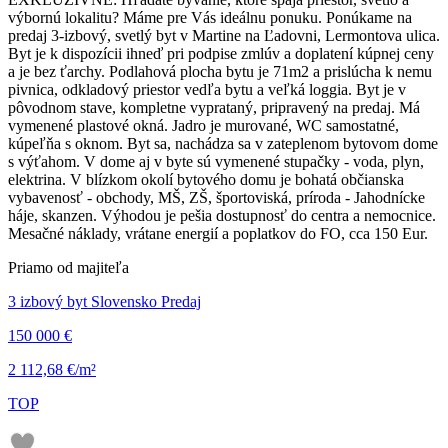
výbornú lokalitu? Máme pre Vás ideálnu ponuku. Ponúkame na
predaj 3-izbový, svetlý byt v Martine na Ľadovni, Lermontova ulica.
Byt je k dispozícii ihneď pri podpise zmlúv a doplatení kúpnej ceny
a je bez ťarchy. Podlahová plocha bytu je 71m2 a prislúcha k nemu
pivnica, odkladový priestor vedľa bytu a veľká loggia. Byt je v
pôvodnom stave, kompletne vyprataný, pripravený na predaj. Má
vymenené plastové okná. Jadro je murované, WC samostatné,
kúpeľňa s oknom. Byt sa, nachádza sa v zateplenom bytovom dome
s výťahom. V dome aj v byte sú vymenené stupačky - voda, plyn,
elektrina. V blízkom okolí bytového domu je bohatá občianska
vybavenosť - obchody, MŠ, ZŠ, športoviská, príroda - Jahodnícke
háje, skanzen. Výhodou je pešia dostupnosť do centra a nemocnice.
Mesačné náklady, vrátane energií a poplatkov do FO, cca 150 Eur.
Priamo od majiteľa
3 izbový byt Slovensko Predaj
150 000 €
2 112,68 €/m²
TOP