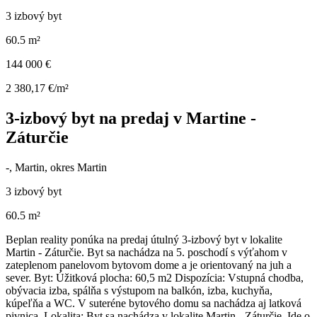
3 izbový byt
60.5 m²
144 000 €
2 380,17 €/m²
3-izbový byt na predaj v Martine -
Záturčie
-, Martin, okres Martin
3 izbový byt
60.5 m²
Beplan reality ponúka na predaj útulný 3-izbový byt v lokalite
Martin - Záturčie. Byt sa nachádza na 5. poschodí s výťahom v
zateplenom panelovom bytovom dome a je orientovaný na juh a
sever. Byt: Úžitková plocha: 60,5 m2 Dispozícia: Vstupná chodba,
obývacia izba, spálňa s výstupom na balkón, izba, kuchyňa,
kúpeľňa a WC. V suteréne bytového domu sa nachádza aj latková
pivnica. Lokalita: Byt sa nachádza v lokalite Martin - Záturčie. Ide o