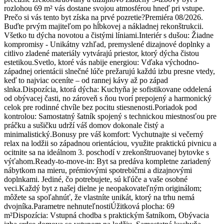
rozlohou 69 m² vás dostane svojou atmosférou hneď pri vstupe.
Prečo si vás tento byt získa na prvé pozretie?Premiéra 08/2026.
Buďte prvým majiteľom po hĺbkovej a nákladnej rekonštrukcii.
Všetko tu dýcha novotou a čistými líniami.Interiér s dušou: Žiadne
kompromisy - Unikátny vzhľad, premyslené dizajnové doplnky a
citlivo zladené materiály vytvárajú priestor, ktorý dýcha čistou
estetikou.Svetlo, ktoré vás nabije energiou: Vďaka východno-
západnej orientácii slnečné lúče prežarujú každú izbu presne vtedy,
keď to najviac oceníte – od rannej kávy až po západ
slnka.Dispozícia, ktorá dýcha: Kuchyňa je sofistikovane oddelená
od obývacej časti, no zároveň s ňou tvorí prepojený a harmonický
celok pre rodinné chvíle bez pocitu stiesnenosti.Poriadok pod
kontrolou: Samostatný šatník spojený s technickou miestnosťou pre
práčku a sušičku udrží váš domov dokonale čistý a
minimalistický.Bonusy pre váš komfort: Vychutnajte si večerný
relax na lodžii so západnou orientáciou, využite praktickú pivnicu a
ocitnite sa na ideálnom 3. poschodí v zrekonštruovanej bytovke s
výťahom.Ready-to-move-in: Byt sa predáva kompletne zariadený
nábytkom na mieru, prémiovými spotrebičmi a dizajnovými
doplnkami. Jediné, čo potrebujete, sú kľúče a vaše osobné
veci.Každý byt z našej dielne je neopakovateľným originálom;
môžete sa spoľahnúť, že vlastníte unikát, ktorý na trhu nemá
dvojníka.Parametre nehnuteľnostiÚžitková plocha: 69
m²Dispozícia: Vstupná chodba s praktickým šatníkom, Obývacia