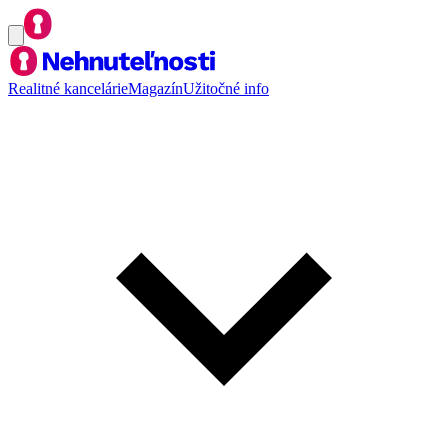
Realitné kancelárie
Magazín
Užitočné info