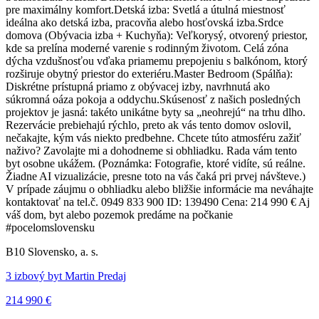
pre maximálny komfort.Detská izba: Svetlá a útulná miestnosť
ideálna ako detská izba, pracovňa alebo hosťovská izba.Srdce
domova (Obývacia izba + Kuchyňa): Veľkorysý, otvorený priestor,
kde sa prelína moderné varenie s rodinným životom. Celá zóna
dýcha vzdušnosťou vďaka priamemu prepojeniu s balkónom, ktorý
rozširuje obytný priestor do exteriéru.Master Bedroom (Spálňa):
Diskrétne prístupná priamo z obývacej izby, navrhnutá ako
súkromná oáza pokoja a oddychu.Skúsenosť z našich posledných
projektov je jasná: takéto unikátne byty sa „neohrejú“ na trhu dlho.
Rezervácie prebiehajú rýchlo, preto ak vás tento domov oslovil,
nečakajte, kým vás niekto predbehne. Chcete túto atmosféru zažiť
naživo? Zavolajte mi a dohodneme si obhliadku. Rada vám tento
byt osobne ukážem. (Poznámka: Fotografie, ktoré vidíte, sú reálne.
Žiadne AI vizualizácie, presne toto na vás čaká pri prvej návšteve.)
V prípade záujmu o obhliadku alebo bližšie informácie ma neváhajte
kontaktovať na tel.č. 0949 833 900 ID: 139490 Cena: 214 990 € Aj
váš dom, byt alebo pozemok predáme na počkanie
#pocelomslovensku
B10 Slovensko, a. s.
3 izbový byt Martin Predaj
214 990 €