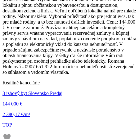
lokalitu s plnou občianskou vybavenosťou a dostupnosťou,
dostatkom zelene a ihrísk. Veľmi obľúbená lokalita najmä pre mladé
rodiny. Názor makléra: Výborná príležitosť ako pre jednotlivca, tak
pre mladé rodiny, a to bez nutnosti ďalších investícií. Cena: 144.000
€ V cene je zahrnuté: Provízia realitnej kancelárie a kompletný
právny servis vrátane vypracovania rezervačnej zmluvy a kúpnej
zmluvy s návrhom na vklad, poplatku za overenie podpisov u notára
a poplatku za elektronický vklad do katastra nehnuteľností. V
prípade záujmu zabezpečíme rýchle a nezávislé poradenstvo v
oblasti financovania kúpy. Všetky ďalšie informácie Vám radi
poskytneme pri osobnej prehliadke alebo telefonicky. Romana
Holotová - 0907 651 922 Informácie o nehnuteľnosti sú zverejnené
so súhlasom a vedomím vlastníka.
Realitné kancelárie
3 izbový byt Slovensko Predaj
144 000 €
2 380,17 €/m²
TOP