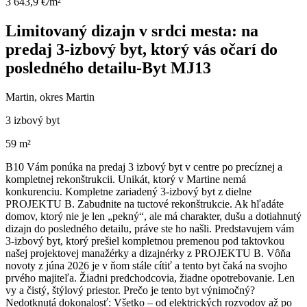
3 643,9 €/m²
Limitovaný dizajn v srdci mesta: na
predaj 3-izbový byt, ktorý vás očarí do
posledného detailu-Byt MJ13
Martin, okres Martin
3 izbový byt
59 m²
B10 Vám ponúka na predaj 3 izbový byt v centre po precíznej a
kompletnej rekonštrukcii. Unikát, ktorý v Martine nemá
konkurenciu. Kompletne zariadený 3-izbový byt z dielne
PROJEKTU B. Zabudnite na tuctové rekonštrukcie. Ak hľadáte
domov, ktorý nie je len „pekný“, ale má charakter, dušu a dotiahnutý
dizajn do posledného detailu, práve ste ho našli. Predstavujem vám
3-izbový byt, ktorý prešiel kompletnou premenou pod taktovkou
našej projektovej manažérky a dizajnérky z PROJEKTU B. Vôňa
novoty z júna 2026 je v ňom stále cítiť a tento byt čaká na svojho
prvého majiteľa. Žiadni predchodcovia, žiadne opotrebovanie. Len
vy a čistý, štýlový priestor. Prečo je tento byt výnimočný?
Nedotknutá dokonalosť: Všetko – od elektrických rozvodov až po