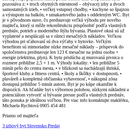
pozostáva z: • troch obytných miestností – obývacej izby a dvoch
samostatných izieb, • veľkej vstupnej chodby, • kuchyne so špajzou
a výstupom na balkón, • umakartového jadra s oddeleným WC. Byt
je v pôvodnom stave, čo predstavuje veľkú výhodu pre nového
majiteľa, ktorý si môže rekonštrukciu prispôsobiť podľa vlastných
predstáv, potrieb a moderného štýlu bývania. Plastové okná sú už
vyplatené a nesplácajú sa v rámci mesačných nákladov. Veľkou
výhodou pri sťahovaní sú dva výťahy v bytovke. Veľkým
benefitom sú mimoriadne nízke mesačné náklady – príspevok do
spoločenstva predstavuje len 123 € mesačne na jednu osobu +
energie (elektrina, plyn). K bytu prislúcha aj murovaná pivnica o
rozmere približne 2,5 × 1 m. Výhody lokality: • len približne 5
minút pešo do centra mesta, • v blízkosti sa nachádzajú ihriská,
športové kluby a fitness centrá, • školy a škôlky v dostupnosti, •
plaváreň a kompletná občianska vybavenosť, • nákupná zóna
dostupná približne 5 minút autom. Byt je po kúpe okamžite k
dispozícii. Ak hľadáte byt s výbornou polohou, nízkymi nákladmi a
potenciálom vytvoriť si bývanie presne podľa vlastných predstáv,
táto ponuka je ideálnou voľbou. Pre viac info kontaktujte maklérku,
Michaela Rychtová 0905 454 481
Priamo od majiteľa
3 izbový byt Slovensko Predaj