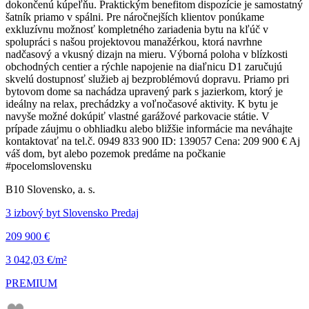
dokončenú kúpeľňu. Praktickým benefitom dispozície je samostatný
šatník priamo v spálni. Pre náročnejších klientov ponúkame
exkluzívnu možnosť kompletného zariadenia bytu na kľúč v
spolupráci s našou projektovou manažérkou, ktorá navrhne
nadčasový a vkusný dizajn na mieru. Výborná poloha v blízkosti
obchodných centier a rýchle napojenie na diaľnicu D1 zaručujú
skvelú dostupnosť služieb aj bezproblémovú dopravu. Priamo pri
bytovom dome sa nachádza upravený park s jazierkom, ktorý je
ideálny na relax, prechádzky a voľnočasové aktivity. K bytu je
navyše možné dokúpiť vlastné garážové parkovacie státie. V
prípade záujmu o obhliadku alebo bližšie informácie ma neváhajte
kontaktovať na tel.č. 0949 833 900 ID: 139057 Cena: 209 900 € Aj
váš dom, byt alebo pozemok predáme na počkanie
#pocelomslovensku
B10 Slovensko, a. s.
3 izbový byt Slovensko Predaj
209 900 €
3 042,03 €/m²
PREMIUM