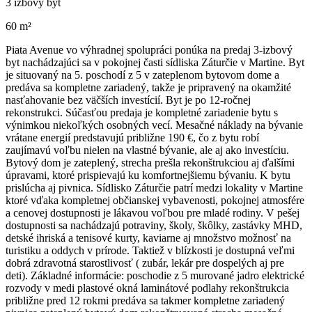
3 izbový byt
60 m²
Piata Avenue vo výhradnej spolupráci ponúka na predaj 3-izbový
byt nachádzajúci sa v pokojnej časti sídliska Záturčie v Martine. Byt
je situovaný na 5. poschodí z 5 v zateplenom bytovom dome a
predáva sa kompletne zariadený, takže je pripravený na okamžité
nasťahovanie bez väčších investícií. Byt je po 12-ročnej
rekonstrukci. Súčasťou predaja je kompletné zariadenie bytu s
výnimkou niekoľkých osobných vecí. Mesačné náklady na bývanie
vrátane energií predstavujú približne 190 €, čo z bytu robí
zaujímavú voľbu nielen na vlastné bývanie, ale aj ako investíciu.
Bytový dom je zateplený, strecha prešla rekonštrukciou aj ďalšími
úpravami, ktoré prispievajú ku komfortnejšiemu bývaniu. K bytu
prislúcha aj pivnica. Sídlisko Záturčie patrí medzi lokality v Martine
ktoré vďaka kompletnej občianskej vybavenosti, pokojnej atmosfére
a cenovej dostupnosti je lákavou voľbou pre mladé rodiny. V pešej
dostupnosti sa nachádzajú potraviny, školy, škôlky, zastávky MHD,
detské ihriská a tenisové kurty, kaviarne aj množstvo možnosť na
turistiku a oddych v prírode. Taktiež v blízkosti je dostupná veľmi
dobrá zdravotná starostlivosť ( zubár, lekár pre dospelých aj pre
deti). Základné informácie: poschodie z 5 murované jadro elektrické
rozvody v medi plastové okná laminátové podlahy rekonštrukcia
približne pred 12 rokmi predáva sa takmer kompletne zariadený