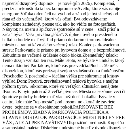
najmenší dizajnový doplnok – je nové (jún 2026). Kompletná,
precízna rekonštrukcia bez kompromisov.Svetlo, ktoré vás nabije
energiou: Vďaka orientácii na východ a západ je byt slnečný od
rána až do večera.Štýl, ktorý vás očarí: Byt odovzdávame
kompletne zariadený, presne tak, ako ho vidíte na fotografiách.
Nábytok na mieru a špičkové spotrebiče sú v cene – stačí prísť a
začať bývať.Vaša privátna „lóža“: Z úplne nového preskleného
balkóna budete mať výhľad priamo do korún stromov. Ideálne
miesto na rannú kávu alebo večerný relax.Koniec parkovaciemu
stresu: Parkovanie je priamo pri bytovom dome a je bezproblémové.
Zabudnite na večerné krúženie okolo bloku.Zberateľský kúsok:
Tento dizajn vznikol len raz. Máte istotu, že bývate v unikáte, ktorý
nemá nikto iný.Pár faktov, ktoré vás presvedčia:Plocha: 59 m² s
dispozíciou, ktorá vás prekvapí svojou vzdušnosťou a funkčnosťou.
:Poschodie: 3. poschodie – ideálna výška pre súkromie aj krásny
výhľad.Dom: Poctivá, zrevitalizovaná tehlová bytovka s malým
počtom bytov. Súkromie, ktoré vo veľkých sídliskách nenájdete
!Bonus: K bytu patria až 2 veľké pivnice. Miesta na sezónne veci či
športové potreby budete mať viac než dosť.Lokalita: Bývate v
centre, kde máte "tep mesta" pod nosom, no akonáhle zavriete
dvere, ocitnete sa v absolútnom pokoji.PARKOVANIE BEZ
PROBLÉMOV, ŽIADNA PARKOVACIA POLITIKA A
HLAVNE DOSTATOK PARKOVACÍCH MIEST NIELEN PRE
VÁS , ALE AJ PRE NÁVŠTEVYDispozičné prednosti: Kúpeľňa
a samostatná toaleta: Diskrétne umiestnené hneď v úvode dispozície