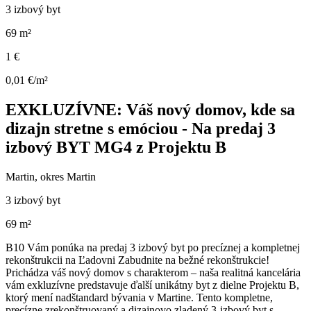
3 izbový byt
69 m²
1 €
0,01 €/m²
EXKLUZÍVNE: Váš nový domov, kde sa
dizajn stretne s emóciou - Na predaj 3
izbový BYT MG4 z Projektu B
Martin, okres Martin
3 izbový byt
69 m²
B10 Vám ponúka na predaj 3 izbový byt po precíznej a kompletnej
rekonštrukcii na Ľadovni Zabudnite na bežné rekonštrukcie!
Prichádza váš nový domov s charakterom – naša realitná kancelária
vám exkluzívne predstavuje ďalší unikátny byt z dielne Projektu B,
ktorý mení nadštandard bývania v Martine. Tento kompletne,
precízne zrekonštruovaný a dizajnovo zladený 3-izbový byt s