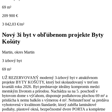
69 m²
209 900 €
3 042,03 €/m²
Nový 3i byt v obľúbenom projekte Byty
Košúty
Martin, okres Martin
3 izbový byt
69 m²
UŽ REZERVOVANÝ moderný 3-izbový byt v atraktívnom
projekte BYTY KOŠÚTY, ktorý bol skolaudovaný v treťom
kvartáli roku 2026. Byt predstavuje ideálny kompromis medzi
mestským životom a prírodou. Nachádza sa na 5. poschodí v
bytovom dome s výťahom, disponuje podlahovou plochou 69 m² a
prislúcha k nemu balkón s výmerou 4 m². Nehnuteľnosť sa predáva
vyhotovená v kvalitnom štandarde, ktorý zahŕňa laminátové
podlahy, plastové okná, bezpečnostné dvere PORTA a kompletne