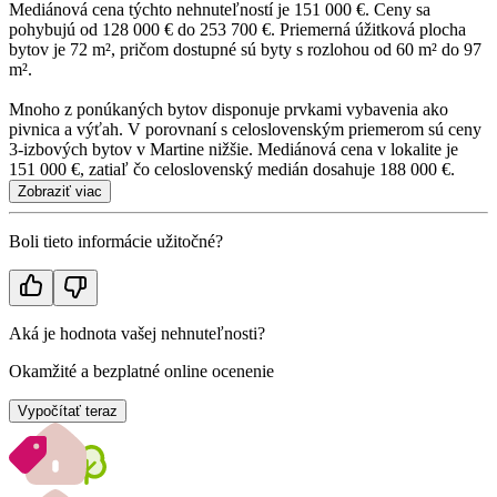
Mediánová cena týchto nehnuteľností je 151 000 €. Ceny sa
pohybujú od 128 000 € do 253 700 €. Priemerná úžitková plocha
bytov je 72 m², pričom dostupné sú byty s rozlohou od 60 m² do 97
m².
Mnoho z ponúkaných bytov disponuje prvkami vybavenia ako
pivnica a výťah. V porovnaní s celoslovenským priemerom sú ceny
3-izbových bytov v Martine nižšie. Mediánová cena v lokalite je
151 000 €, zatiaľ čo celoslovenský medián dosahuje 188 000 €.
Zobraziť viac
Boli tieto informácie užitočné?
Aká je hodnota vašej nehnuteľnosti?
Okamžité a bezplatné online ocenenie
Vypočítať teraz