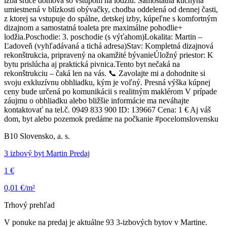
izba srdce domova so vstupom na lodžiu. Samostatná kuchyňa
umiestnená v blízkosti obývačky, chodba oddelená od dennej časti,
z ktorej sa vstupuje do spálne, detskej izby, kúpeľne s komfortným
dizajnom a samostatná toaleta pre maximálne pohodlie+
lodžia.Poschodie: 3. poschodie (s výťahom)Lokalita: Martin –
Ľadoveň (vyhľadávaná a tichá adresa)Stav: Kompletná dizajnová
rekonštrukcia, pripravený na okamžité bývanieÚložný priestor: K
bytu prislúcha aj praktická pivnica.Tento byt nečaká na
rekonštrukciu – čaká len na vás. 📞 Zavolajte mi a dohodnite si
svoju exkluzívnu obhliadku, kým je voľný. Presná výška kúpnej
ceny bude určená po komunikácii s realitným maklérom V prípade
záujmu o obhliadku alebo bližšie informácie ma neváhajte
kontaktovať na tel.č. 0949 833 900 ID: 139667 Cena: 1 € Aj váš
dom, byt alebo pozemok predáme na počkanie #pocelomslovensku
B10 Slovensko, a. s.
3 izbový byt Martin Predaj
1 €
0,01 €/m²
Trhový prehľad
V ponuke na predaj je aktuálne 93 3-izbových bytov v Martine.