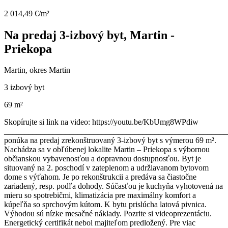
2 014,49 €/m²
Na predaj 3-izbový byt, Martin -
Priekopa
Martin, okres Martin
3 izbový byt
69 m²
Skopírujte si link na video: https://youtu.be/KbUmg8WPdiw
_______________________________________________________
ponúka na predaj zrekonštruovaný 3-izbový byt s výmerou 69 m².
Nachádza sa v obľúbenej lokalite Martin – Priekopa s výbornou
občianskou vybavenosťou a dopravnou dostupnosťou. Byt je
situovaný na 2. poschodí v zateplenom a udržiavanom bytovom
dome s výťahom. Je po rekonštrukcii a predáva sa čiastočne
zariadený, resp. podľa dohody. Súčasťou je kuchyňa vyhotovená na
mieru so spotrebičmi, klimatizácia pre maximálny komfort a
kúpeľňa so sprchovým kútom. K bytu prislúcha latová pivnica.
Výhodou sú nízke mesačné náklady. Pozrite si videoprezentáciu.
Energetický certifikát nebol majiteľom predložený. Pre viac