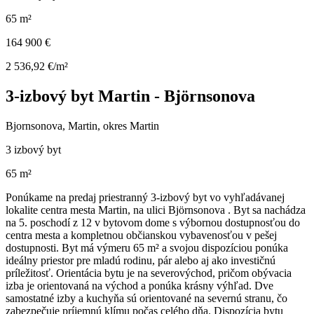
65 m²
164 900 €
2 536,92 €/m²
3-izbový byt Martin - Björnsonova
Bjornsonova, Martin, okres Martin
3 izbový byt
65 m²
Ponúkame na predaj priestranný 3-izbový byt vo vyhľadávanej
lokalite centra mesta Martin, na ulici Björnsonova . Byt sa nachádza
na 5. poschodí z 12 v bytovom dome s výbornou dostupnosťou do
centra mesta a kompletnou občianskou vybavenosťou v pešej
dostupnosti. Byt má výmeru 65 m² a svojou dispozíciou ponúka
ideálny priestor pre mladú rodinu, pár alebo aj ako investičnú
príležitosť. Orientácia bytu je na severovýchod, pričom obývacia
izba je orientovaná na východ a ponúka krásny výhľad. Dve
samostatné izby a kuchyňa sú orientované na severnú stranu, čo
zabezpečuje príjemnú klímu počas celého dňa. Dispozícia bytu