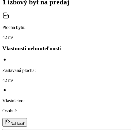
1 izbový byt na predaj
Plocha bytu
:
42 m²
Vlastnosti nehnuteľnosti
Zastavaná plocha
:
42 m²
Vlastníctvo
:
Osobné
Nahlásiť