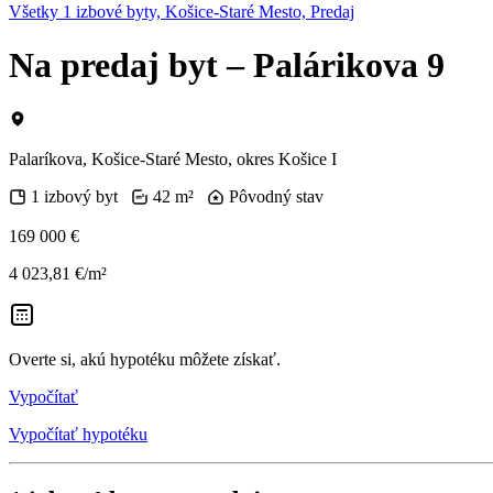
Všetky 1 izbové byty, Košice-Staré Mesto, Predaj
Na predaj byt – Palárikova 9
Palaríkova, Košice-Staré Mesto, okres Košice I
1 izbový byt
42 m²
Pôvodný stav
169 000 €
4 023,81 €/m²
Overte si, akú hypotéku môžete získať.
Vypočítať
Vypočítať hypotéku