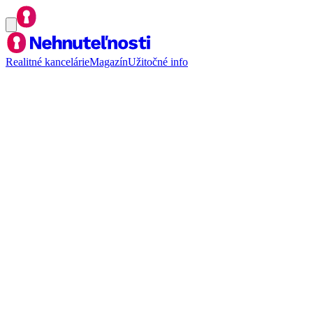
Realitné kancelárie
Magazín
Užitočné info