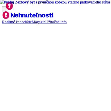
Realitné kancelárie
Magazín
Užitočné info