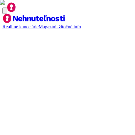
Realitné kancelárie
Magazín
Užitočné info