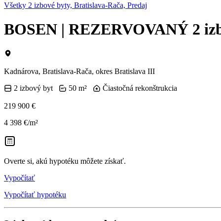
Všetky 2 izbové byty, Bratislava-Rača, Predaj
BOSEN | REZERVOVANÝ 2 izbov
Kadnárova, Bratislava-Rača, okres Bratislava III
2 izbový byt
50 m²
Čiastočná rekonštrukcia
219 900 €
4 398 €/m²
Overte si, akú hypotéku môžete získať.
Vypočítať
Vypočítať hypotéku