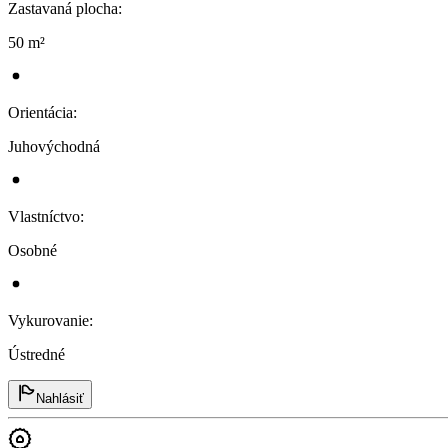
Zastavaná plocha
:
50 m²
Orientácia
:
Juhovýchodná
Vlastníctvo
:
Osobné
Vykurovanie
:
Ústredné
Nahlásiť