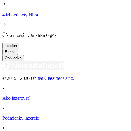
4 izbové byty Nitra
Číslo inzerátu: JulkhPmGg4x
Telefón
E-mail
Obhliadka
© 2015 -
2026
United Classifieds s.r.o.
•
Ako inzerovať
•
Podmienky inzercie
•