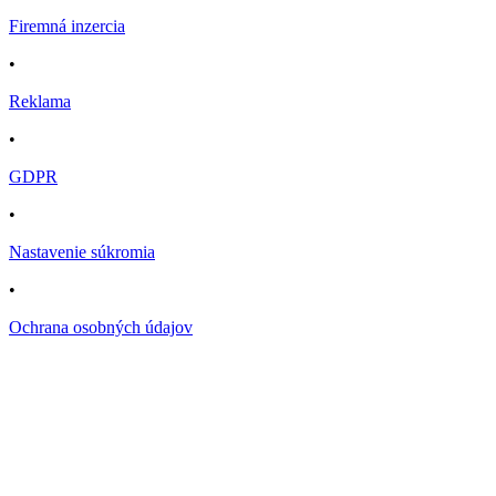
Firemná inzercia
•
Reklama
•
GDPR
•
Nastavenie súkromia
•
Ochrana osobných údajov