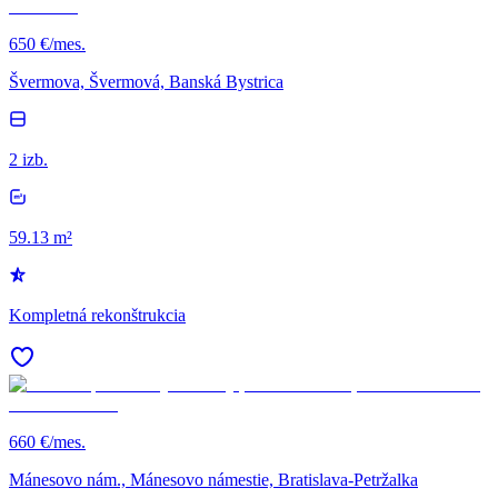
650 €/mes.
Švermova, Švermová, Banská Bystrica
2 izb.
59.13 m²
Kompletná rekonštrukcia
660 €/mes.
Mánesovo nám., Mánesovo námestie, Bratislava-Petržalka