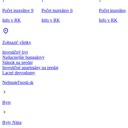
Počet inzerátov 9
Počet inzerátov 6
Počet inzerátov
Info v RK
Info v RK
Info v RK
Zobraziť všetky
Investičný byt
Najlacnejšie bungalovy
Stánok na predaj
Investičné apartmány na predaj
Lacné drevodomy
Nehnuteľnosti.sk
Byty
Byty Nitra