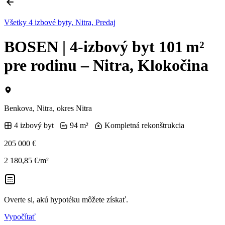
Všetky 4 izbové byty, Nitra, Predaj
BOSEN | 4‑izbový byt 101 m²
pre rodinu – Nitra, Klokočina
Benkova, Nitra, okres Nitra
4 izbový byt
94 m²
Kompletná rekonštrukcia
205 000 €
2 180,85 €/m²
Overte si, akú hypotéku môžete získať.
Vypočítať