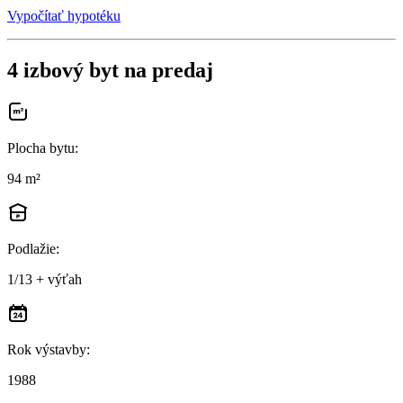
Vypočítať hypotéku
4 izbový byt na predaj
Plocha bytu
:
94 m²
Podlažie
:
1/13 + výťah
Rok výstavby
:
1988