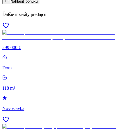
Nahlásiť ponuku
Ďalšie inzeráty predajcu
299 000 €
Dom
118 m²
Novostavba