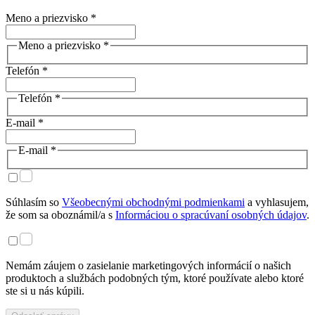
Meno a priezvisko *
Meno a priezvisko *
Telefón *
Telefón *
E-mail *
E-mail *
Súhlasím so
Všeobecnými obchodnými podmienkami
a vyhlasujem,
že som sa oboznámil/a s
Informáciou o spracúvaní osobných údajov
.
Nemám záujem o zasielanie marketingových informácií o našich
produktoch a službách podobných tým, ktoré používate alebo ktoré
ste si u nás kúpili.