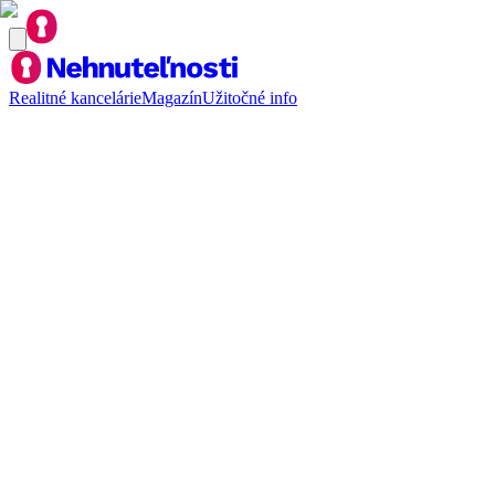
Realitné kancelárie
Magazín
Užitočné info