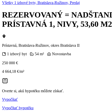
Všetky 1 izbové byty, Bratislava-Ružinov, Predaj
REZERVOVANÝ = NADŠTAND
PRÍSTAVNÁ 1, NIVY, 53,60 M2
Prístavná, Bratislava-Ružinov, okres Bratislava II
1 izbový byt
54 m²
Novostavba
250 000 €
4 664,18 €/m²
Overte si, akú hypotéku môžete získať.
Vypočítať
Vypočítať hypotéku