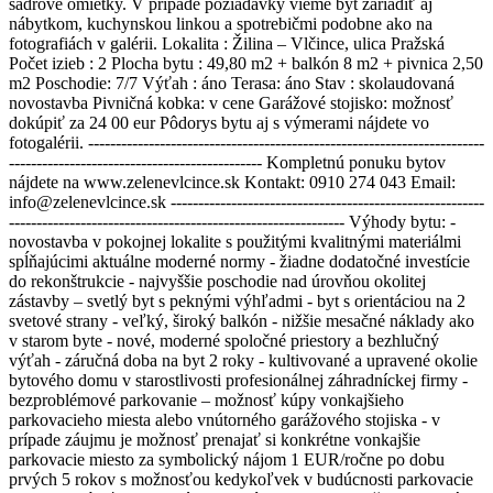
sadrové omietky. V prípade požiadavky vieme byt zariadiť aj
nábytkom, kuchynskou linkou a spotrebičmi podobne ako na
fotografiách v galérii. Lokalita : Žilina – Vlčince, ulica Pražská
Počet izieb : 2 Plocha bytu : 49,80 m2 + balkón 8 m2 + pivnica 2,50
m2 Poschodie: 7/7 Výťah : áno Terasa: áno Stav : skolaudovaná
novostavba Pivničná kobka: v cene Garážové stojisko: možnosť
dokúpiť za 24 00 eur Pôdorys bytu aj s výmerami nájdete vo
fotogalérii. ------------------------------------------------------------------------
---------------------------------------------- Kompletnú ponuku bytov
nájdete na www.zelenevlcince.sk Kontakt: 0910 274 043 Email:
info@zelenevlcince.sk ---------------------------------------------------------
------------------------------------------------------------- Výhody bytu: -
novostavba v pokojnej lokalite s použitými kvalitnými materiálmi
spĺňajúcimi aktuálne moderné normy - žiadne dodatočné investície
do rekonštrukcie - najvyššie poschodie nad úrovňou okolitej
zástavby – svetlý byt s peknými výhľadmi - byt s orientáciou na 2
svetové strany - veľký, široký balkón - nižšie mesačné náklady ako
v starom byte - nové, moderné spoločné priestory a bezhlučný
výťah - záručná doba na byt 2 roky - kultivované a upravené okolie
bytového domu v starostlivosti profesionálnej záhradníckej firmy -
bezproblémové parkovanie – možnosť kúpy vonkajšieho
parkovacieho miesta alebo vnútorného garážového stojiska - v
prípade záujmu je možnosť prenajať si konkrétne vonkajšie
parkovacie miesto za symbolický nájom 1 EUR/ročne po dobu
prvých 5 rokov s možnosťou kedykoľvek v budúcnosti parkovacie