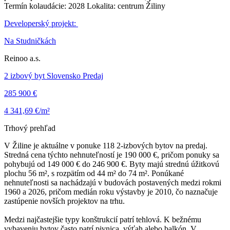
Termín kolaudácie: 2028 Lokalita: centrum Žiliny
Developerský projekt:
Na Studničkách
Reinoo a.s.
2 izbový byt Slovensko Predaj
285 900 €
4 341,69 €/m²
Trhový prehľad
V Žiline je aktuálne v ponuke 118 2-izbových bytov na predaj.
Stredná cena týchto nehnuteľností je 190 000 €, pričom ponuky sa
pohybujú od 149 000 € do 246 900 €. Byty majú strednú úžitkovú
plochu 56 m², s rozpätím od 44 m² do 74 m². Ponúkané
nehnuteľnosti sa nachádzajú v budovách postavených medzi rokmi
1960 a 2026, pričom medián roku výstavby je 2010, čo naznačuje
zastúpenie novších projektov na trhu.
Medzi najčastejšie typy konštrukcií patrí tehlová. K bežnému
vybaveniu bytov často patrí pivnica, výťah alebo balkón. V