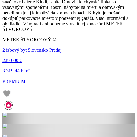
značkové batérie Kludi, sanita Duravit, kuchynská linka so
vstavanými spotrebičmi Bosch, nábytok na mieru a obrovským
benefitom je aj klimatizácia v oboch izbách. K bytu je možné
dokúpiť parkovacie miesto v podzemnej garáži. Viac informácií a
obhliadku Vám radi dohodneme v realitnej kancelárii METER
ŠTVORCOVÝ.
METER ŠTVORCOVÝ ©
2 izbový byt Slovensko Predaj
239 000 €
3 319,44 €/m²
PREMIUM