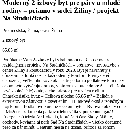
Moderný 2-izbový byt pre páry a mladé
rodiny – priamo v srdci Žiliny / projekt
Na Studničkách
Predmestská, Žilina, okres Žilina
2 izbový byt
65.85 m²
Ponúkame Vám 2-izbový byt s balkónom na 3. poschodí v
rezidenčnom projekte Na Studničkách – prémiovej novostavbe v
centre Žiliny s kolaudáciou v roku 2028. Byt je navrhnutý s
dôrazom na funkčnosť a každodenný komfort. Premyslená
dispozícia, veľké hliníkové okná s trojsklom a podlahové kúrenie v
celom byte vytvárajú domov, v ktorom sa bude dobre žiť – či už ako
prvé spoločné bývanie, alebo priestor pre rastúcu rodinu.
Charakteristika bytu: – Celková plocha: 65,85 m² – Balkón s
exteriérovou zásuvkou a osvetlením – Hliníkové okná s izolačným
trojsklom – Podlahové kúrenie v celom byte – Bytová kobka v cene
– Možnosť zakúpenia parkovacieho státia v podzemnej garáži –
Energetická trieda A0 Lokalita, ktorá šetrí čas: Školy, škôlky,
obchody, kaviarne aj park Sad Na Studničkách – všetko dostupné
pešo za pár minút. Centrum mesta na dosah, príroda za rohom.