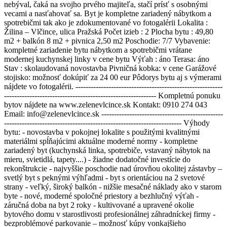
nebýval, čaká na svojho prvého majiteľa, stačí prísť s osobnými
vecami a nasťahovať sa. Byt je kompletne zariadený nábytkom a
spotrebičmi tak ako je zdokumentované vo fotogalérii Lokalita :
Žilina – Vlčince, ulica Pražská Počet izieb : 2 Plocha bytu : 49,80
m2 + balkón 8 m2 + pivnica 2,50 m2 Poschodie: 7/7 Vybavenie:
kompletné zariadenie bytu nábytkom a spotrebičmi vrátane
modernej kuchynskej linky v cene bytu Výťah : áno Terasa: áno
Stav : skolaudovaná novostavba Pivničná kobka: v cene Garážové
stojisko: možnosť dokúpiť za 24 00 eur Pôdorys bytu aj s výmerami
nájdete vo fotogalérii. ----------------------------------------------------------
------------------------------------------------------------ Kompletnú ponuku
bytov nájdete na www.zelenevlcince.sk Kontakt: 0910 274 043
Email: info@zelenevlcince.sk ------------------------------------------------
---------------------------------------------------------------------- Výhody
bytu: - novostavba v pokojnej lokalite s použitými kvalitnými
materiálmi spĺňajúcimi aktuálne moderné normy - kompletne
zariadený byt (kuchynská linka, spotrebiče, vstavaný nábytok na
mieru, svietidlá, tapety....) - žiadne dodatočné investície do
rekonštrukcie - najvyššie poschodie nad úrovňou okolitej zástavby –
svetlý byt s peknými výhľadmi - byt s orientáciou na 2 svetové
strany - veľký, široký balkón - nižšie mesačné náklady ako v starom
byte - nové, moderné spoločné priestory a bezhlučný výťah -
záručná doba na byt 2 roky - kultivované a upravené okolie
bytového domu v starostlivosti profesionálnej záhradníckej firmy -
bezproblémové parkovanie – možnosť kúpy vonkajšieho