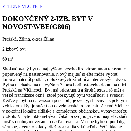
ZELENÉ VLČINCE
DOKONČENÝ 2-IZB. BYT V
NOVOSTAVBE(G806)
Pražská, Žilina, okres Žilina
2 izbový byt
60 m²
Skolaudovaný byt na najvyššom poschodí s priestrannou terasou je
pripravený na nasťahovanie. Nový majiteľ si ešte môže vybrať
farbu a materiál podláh, obložkových zárubní a interiérových dverí.
Byt sa nachádza na najvyššom 7. poschodí bytového domu na ulici
Pražská na Vlčincoch. Byt má priestrannú a širokú terasu (8 m2) a
veľké francúzske okná, ktoré poskytujú bytu vzdušnosť a svetlosť.
Keďže je byt na najvyššom poschodí, je svetlý, slnečný a s pekným
výhľadom. Byt je súčasťou developerského projektu Zelené Vlčince
v pokojnej lokalite sídliska s kompletnou občianskou vybavenosťou
v okolí. V byte nikto nebýval, čaká na svojho prvého majiteľa, stačí
prísť s osobnými vecami a nasťahovať sa. V cene bytu sú podlahy,
zárubne, dvere, obklady, dlažby a sanita v kúpeľni a WC, hladké