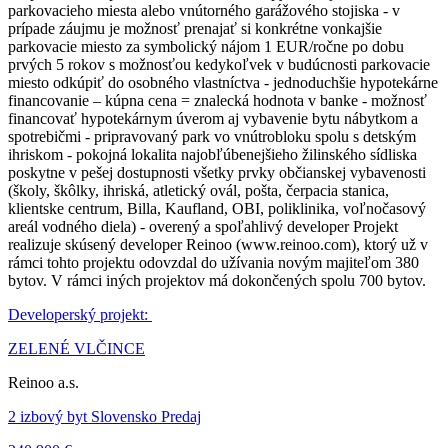
parkovacieho miesta alebo vnútorného garážového stojiska - v
prípade záujmu je možnosť prenajať si konkrétne vonkajšie
parkovacie miesto za symbolický nájom 1 EUR/ročne po dobu
prvých 5 rokov s možnosťou kedykoľvek v budúcnosti parkovacie
miesto odkúpiť do osobného vlastníctva - jednoduchšie hypotekárne
financovanie – kúpna cena = znalecká hodnota v banke - možnosť
financovať hypotekárnym úverom aj vybavenie bytu nábytkom a
spotrebičmi - pripravovaný park vo vnútrobloku spolu s detským
ihriskom - pokojná lokalita najobľúbenejšieho žilinského sídliska
poskytne v pešej dostupnosti všetky prvky občianskej vybavenosti
(školy, škôlky, ihriská, atletický ovál, pošta, čerpacia stanica,
klientske centrum, Billa, Kaufland, OBI, poliklinika, voľnočasový
areál vodného diela) - overený a spoľahlivý developer Projekt
realizuje skúsený developer Reinoo (www.reinoo.com), ktorý už v
rámci tohto projektu odovzdal do užívania novým majiteľom 380
bytov. V rámci iných projektov má dokončených spolu 700 bytov.
Developerský projekt:
ZELENÉ VLČINCE
Reinoo a.s.
2 izbový byt Slovensko Predaj