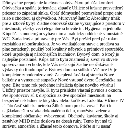
Dômyselné prepojenie kuchyne s obývačkou prináša komfort.
Obývačka a spálňa (orientácia západ): Užijete si krásne presvetlený
priestor so západmi slnka. Opäť dômyselné premyslené prepojenie
izieb s chodbou aj obývačkou. Murovaný šatník: Absolútny trhák
pre 2-izbové byty! Žiadne obrovské skrine vykrajujúce z priestoru v
miestnosti, všetky veci elegantne schováte tu. Hygiena na jednotku
Kúpeľňa s moderným vybavením a prakticky oddelené samostatné
WC. Zariadený a pripravený pre Vás. Byt prešiel pred pár rokmi
rozsiahlou rekonštrukciou. Je vo vynikajúcom stave a predáva sa
plne zariadený, použitý bol kvalitný nábytok a prémiové spotrebiče,
ktoré uspokoja aj náročnejších kuchárov. Bytový dom, o ktorý je
najlepšie postarané. Kúpa tohto bytu znamená aj život vo skvele
spravovanom vchode, kde Vás nečakajú žiadne neočakávané
výdavky do fondu opráv. Bytový dom na sídlisku Vlčince IV je
kompletne zmodernizovaný: Zateplená fasáda aj strecha Nové
balkóny a vymenené stupačky Nové vstupné dvere Čerešnička na
torte: Ešte tento rok prebehne inštalácia úplne nového výťahu !
Úložný priestor navyše. K bytu prislúcha vlastná pivnica s oknom.
Pre športovcov sú k dispozícii až dve spoločné miestnosti na
bezpečné uskladnenie bicyklov alebo kočíkov. Lokalita: Vlčince IV
. Túto časť sídliska netreba Žilinčanom predstavovať. Patrí k
najžiadanejším vďaka dokonalému tichu, množstvu zelene a
kompletnej občianskej vybavenosti. Obchody, kaviarne, školy aj
zastávky MHD máte doslova na dosah ruky. Tento byt má tú
správnu atmosféru a úžasné teplo domova. Príďte si ju nasať