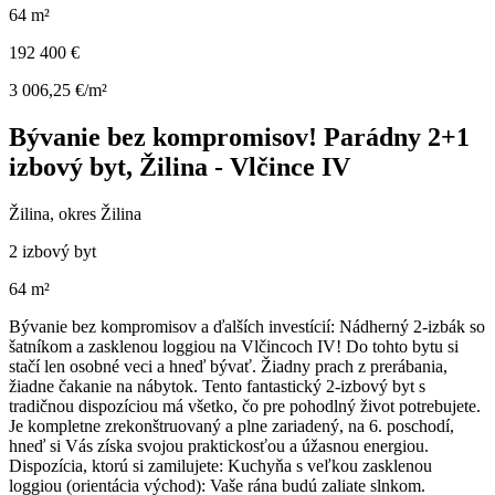
64 m²
192 400 €
3 006,25 €/m²
Bývanie bez kompromisov! Parádny 2+1
izbový byt, Žilina - Vlčince IV
Žilina, okres Žilina
2 izbový byt
64 m²
Bývanie bez kompromisov a ďalších investícií: Nádherný 2-izbák so
šatníkom a zasklenou loggiou na Vlčincoch IV! Do tohto bytu si
stačí len osobné veci a hneď bývať. Žiadny prach z prerábania,
žiadne čakanie na nábytok. Tento fantastický 2-izbový byt s
tradičnou dispozíciou má všetko, čo pre pohodlný život potrebujete.
Je kompletne zrekonštruovaný a plne zariadený, na 6. poschodí,
hneď si Vás získa svojou praktickosťou a úžasnou energiou.
Dispozícia, ktorú si zamilujete: Kuchyňa s veľkou zasklenou
loggiou (orientácia východ): Vaše rána budú zaliate slnkom.