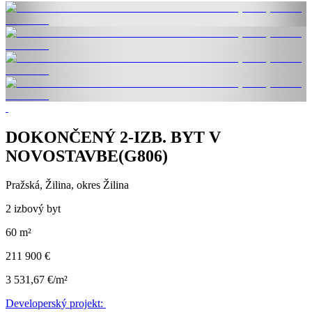
DOKONČENÝ 2-IZB. BYT V
NOVOSTAVBE(G806)
Pražská, Žilina, okres Žilina
2 izbový byt
60 m²
211 900 €
3 531,67 €/m²
Developerský projekt: