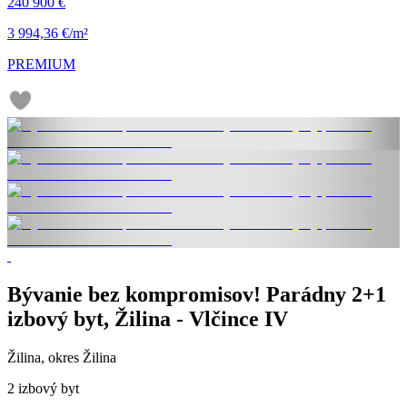
240 900 €
3 994,36 €/m²
PREMIUM
Bývanie bez kompromisov! Parádny 2+1
izbový byt, Žilina - Vlčince IV
Žilina, okres Žilina
2 izbový byt