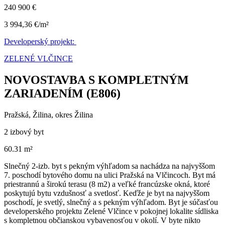
240 900 €
3 994,36 €/m²
Developerský projekt:
ZELENÉ VLČINCE
NOVOSTAVBA S KOMPLETNÝM
ZARIADENÍM (E806)
Pražská, Žilina, okres Žilina
2 izbový byt
60.31 m²
Slnečný 2-izb. byt s pekným výhľadom sa nachádza na najvyššom
7. poschodí bytového domu na ulici Pražská na Vlčincoch. Byt má
priestrannú a širokú terasu (8 m2) a veľké francúzske okná, ktoré
poskytujú bytu vzdušnosť a svetlosť. Keďže je byt na najvyššom
poschodí, je svetlý, slnečný a s pekným výhľadom. Byt je súčasťou
developerského projektu Zelené Vlčince v pokojnej lokalite sídliska
s kompletnou občianskou vybavenosťou v okolí. V byte nikto