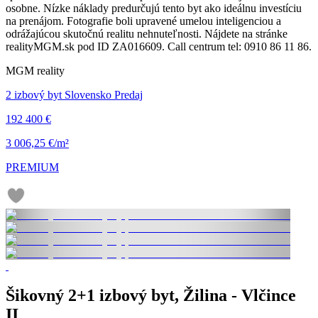
osobne. Nízke náklady predurčujú tento byt ako ideálnu investíciu
na prenájom. Fotografie boli upravené umelou inteligenciou a
odrážajúcou skutočnú realitu nehnuteľnosti. Nájdete na stránke
realityMGM.sk pod ID ZA016609. Call centrum tel: 0910 86 11 86.
MGM reality
2 izbový byt Slovensko Predaj
192 400 €
3 006,25 €/m²
PREMIUM
Šikovný 2+1 izbový byt, Žilina - Vlčince
II