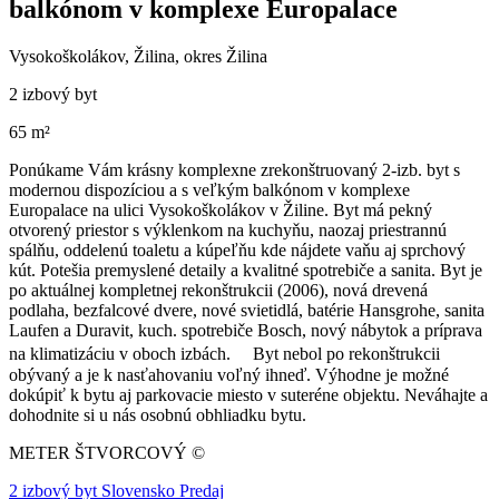
balkónom v komplexe Europalace
Vysokoškolákov, Žilina, okres Žilina
2 izbový byt
65 m²
Ponúkame Vám krásny komplexne zrekonštruovaný 2-izb. byt s
modernou dispozíciou a s veľkým balkónom v komplexe
Europalace na ulici Vysokoškolákov v Žiline. Byt má pekný
otvorený priestor s výklenkom na kuchyňu, naozaj priestrannú
spálňu, oddelenú toaletu a kúpeľňu kde nájdete vaňu aj sprchový
kút. Potešia premyslené detaily a kvalitné spotrebiče a sanita. Byt je
po aktuálnej kompletnej rekonštrukcii (2006), nová drevená
podlaha, bezfalcové dvere, nové svietidlá, batérie Hansgrohe, sanita
Laufen a Duravit, kuch. spotrebiče Bosch, nový nábytok a príprava
na klimatizáciu v oboch izbách. Byt nebol po rekonštrukcii
obývaný a je k nasťahovaniu voľný ihneď. Výhodne je možné
dokúpiť k bytu aj parkovacie miesto v suteréne objektu. Neváhajte a
dohodnite si u nás osobnú obhliadku bytu.
METER ŠTVORCOVÝ ©
2 izbový byt Slovensko Predaj