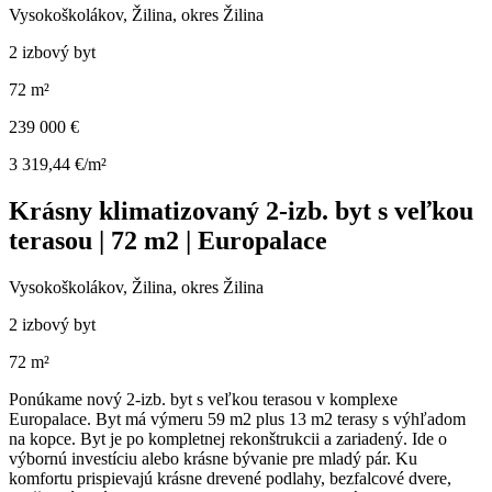
Vysokoškolákov, Žilina, okres Žilina
2 izbový byt
72 m²
239 000 €
3 319,44 €/m²
Krásny klimatizovaný 2-izb. byt s veľkou
terasou | 72 m2 | Europalace
Vysokoškolákov, Žilina, okres Žilina
2 izbový byt
72 m²
Ponúkame nový 2-izb. byt s veľkou terasou v komplexe
Europalace. Byt má výmeru 59 m2 plus 13 m2 terasy s výhľadom
na kopce. Byt je po kompletnej rekonštrukcii a zariadený. Ide o
výbornú investíciu alebo krásne bývanie pre mladý pár. Ku
komfortu prispievajú krásne drevené podlahy, bezfalcové dvere,