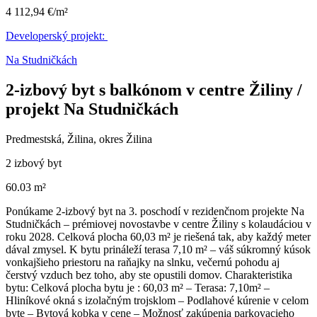
4 112,94 €/m²
Developerský projekt:
Na Studničkách
2-izbový byt s balkónom v centre Žiliny /
projekt Na Studničkách
Predmestská, Žilina, okres Žilina
2 izbový byt
60.03 m²
Ponúkame 2-izbový byt na 3. poschodí v rezidenčnom projekte Na
Studničkách – prémiovej novostavbe v centre Žiliny s kolaudáciou v
roku 2028. Celková plocha 60,03 m² je riešená tak, aby každý meter
dával zmysel. K bytu prináleží terasa 7,10 m² – váš súkromný kúsok
vonkajšieho priestoru na raňajky na slnku, večernú pohodu aj
čerstvý vzduch bez toho, aby ste opustili domov. Charakteristika
bytu: Celková plocha bytu je : 60,03 m² – Terasa: 7,10m² –
Hliníkové okná s izolačným trojsklom – Podlahové kúrenie v celom
byte – Bytová kobka v cene – Možnosť zakúpenia parkovacieho