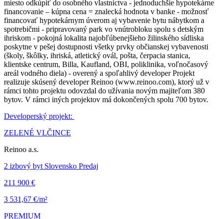
miesto odkúpiť do osobného vlastníctva - jednoduchšie hypotekárne
financovanie – kúpna cena = znalecká hodnota v banke - možnosť
financovať hypotekárnym úverom aj vybavenie bytu nábytkom a
spotrebičmi - pripravovaný park vo vnútrobloku spolu s detským
ihriskom - pokojná lokalita najobľúbenejšieho žilinského sídliska
poskytne v pešej dostupnosti všetky prvky občianskej vybavenosti
(školy, škôlky, ihriská, atletický ovál, pošta, čerpacia stanica,
klientske centrum, Billa, Kaufland, OBI, poliklinika, voľnočasový
areál vodného diela) - overený a spoľahlivý developer Projekt
realizuje skúsený developer Reinoo (www.reinoo.com), ktorý už v
rámci tohto projektu odovzdal do užívania novým majiteľom 380
bytov. V rámci iných projektov má dokončených spolu 700 bytov.
Developerský projekt:
ZELENÉ VLČINCE
Reinoo a.s.
2 izbový byt Slovensko Predaj
211 900 €
3 531,67 €/m²
PREMIUM