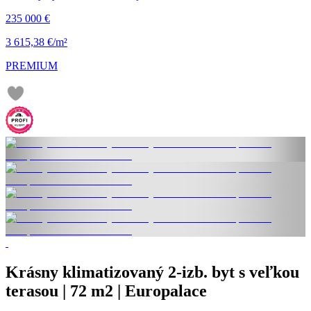
235 000 €
3 615,38 €/m²
PREMIUM
Krásny klimatizovaný 2-izb. byt s veľkou
terasou | 72 m2 | Europalace