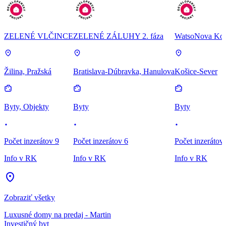
ZELENÉ VLČINCE
ZELENÉ ZÁLUHY 2. fáza
WatsoNova Koš
Žilina, Pražská
Bratislava-Dúbravka, Hanulova
Košice-Sever
Byty, Objekty
Byty
Byty
Počet inzerátov 9
Počet inzerátov 6
Počet inzerátov
Info v RK
Info v RK
Info v RK
Zobraziť všetky
Luxusné domy na predaj - Martin
Investičný byt