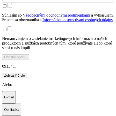
Súhlasím so
Všeobecnými obchodnými podmienkami
a vyhlasujem,
že som sa oboznámil/a s
Informáciou o spracúvaní osobných údajov
.
Nemám záujem o zasielanie marketingových informácií o našich
produktoch a službách podobných tým, ktoré používate alebo ktoré
ste si u nás kúpili.
Odoslať správu
09117 ...
Zobraziť číslo
Alebo
E-mail
Obhliadka