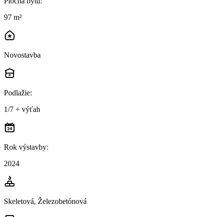
Plocha bytu
:
97 m²
Novostavba
Podlažie
:
1/7 + výťah
Rok výstavby
:
2024
Skeletová, Železobetónová