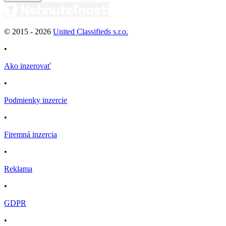
© 2015 -
2026
United Classifieds s.r.o.
•
Ako inzerovať
•
Podmienky inzercie
•
Firemná inzercia
•
Reklama
•
GDPR
•