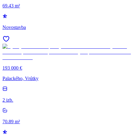
69.43 m²
Novostavba
193 000 €
Palackého, Vrútky
2 izb.
70.89 m²