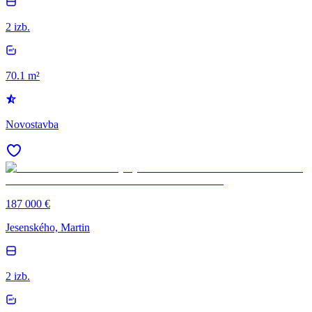
2 izb.
70.1 m²
Novostavba
187 000 €
Jesenského, Martin
2 izb.