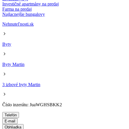
Investičné apartmány na predaj
Farma na predaj
Najlacnejšie bungalovy
Nehnuteľnosti.sk
Byty
Byty Martin
3 izbové byty Martin
Číslo inzerátu: JuaWGHSBKK2
Telefón
E-mail
Obhliadka