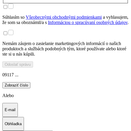
Súhlasím so
Všeobecnými obchodnými podmienkami
a vyhlasujem,
že som sa oboznámil/a s
Informáciou o spracúvaní osobných údajov
.
Nemám záujem o zasielanie marketingových informácií o našich
produktoch a službách podobných tým, ktoré používate alebo ktoré
ste si u nás kúpili.
Odoslať správu
09117 ...
Zobraziť číslo
Alebo
E-mail
Obhliadka