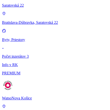
Saratovská 22
Bratislava-Dúbravka, Saratovská 22
Byty, Priestory
Počet inzerátov 3
Info v RK
PREMIUM
WatsoNova Košice