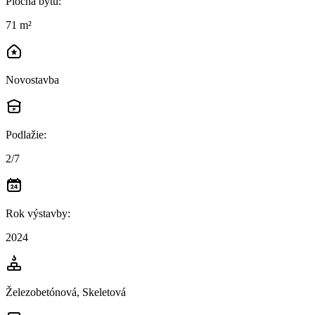
Plocha bytu
:
71 m²
Novostavba
Podlažie
:
2/7
Rok výstavby
:
2024
Železobetónová, Skeletová