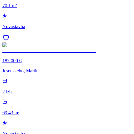
70.1 m²
Novostavba
187 000 €
Jesenského, Martin
2 izb.
69.43 m²
Novostavba