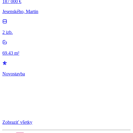
187 000 €
Jesenského, Martin
2 izb.
69.43 m²
Novostavba
Zobraziť všetky