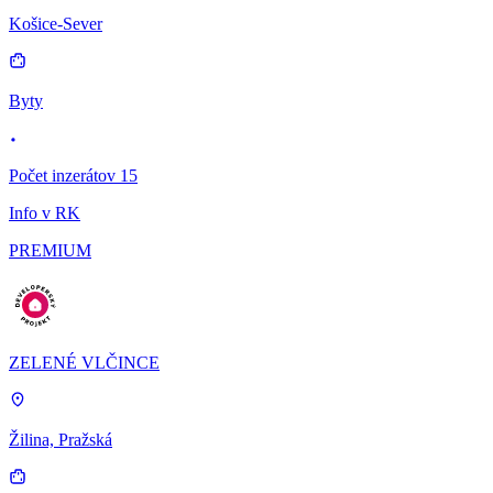
Košice-Sever
Byty
Počet inzerátov 15
Info v RK
PREMIUM
ZELENÉ VLČINCE
Žilina, Pražská