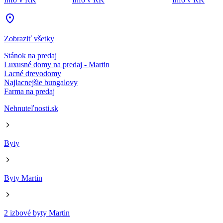
Zobraziť všetky
Stánok na predaj
Luxusné domy na predaj - Martin
Lacné drevodomy
Najlacnejšie bungalovy
Farma na predaj
Nehnuteľnosti.sk
Byty
Byty Martin
2 izbové byty Martin