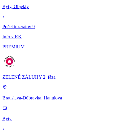
Byty, Objekty
Počet inzerátov 9
Info v RK
PREMIUM
ZELENÉ ZÁLUHY 2. fáza
Bratislava-Dúbravka, Hanulova
Byty