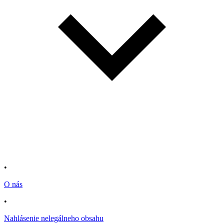
•
O nás
•
Nahlásenie nelegálneho obsahu