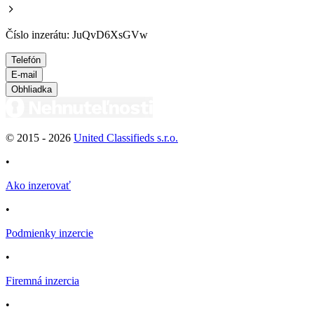
Číslo inzerátu: JuQvD6XsGVw
Telefón
E-mail
Obhliadka
© 2015 -
2026
United Classifieds s.r.o.
•
Ako inzerovať
•
Podmienky inzercie
•
Firemná inzercia
•