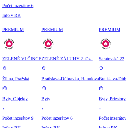
Počet inzerátov 6
Info v RK
PREMIUM
PREMIUM
PREMIUM
ZELENÉ VLČINCE
ZELENÉ ZÁLUHY 2. fáza
Saratovská 22
Žilina, Pražská
Bratislava-Dúbravka, Hanulova
Bratislava-Dúbr
Byty, Objekty
Byty
Byty, Priestory
Počet inzerátov 9
Počet inzerátov 6
Počet inzerátov
Info v RK
Info v RK
Info v RK