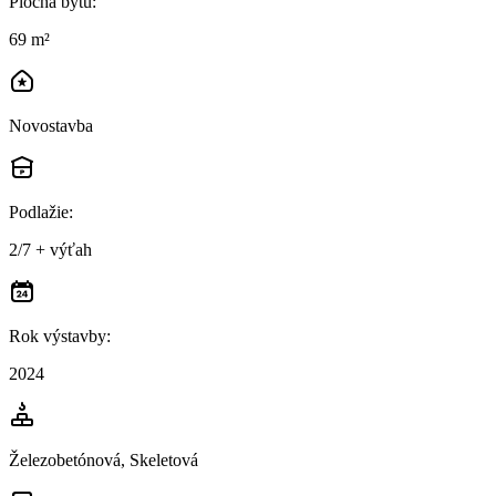
Plocha bytu
:
69 m²
Novostavba
Podlažie
:
2/7 + výťah
Rok výstavby
:
2024
Železobetónová, Skeletová