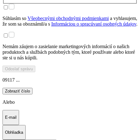
Súhlasím so
Všeobecnými obchodnými podmienkami
a vyhlasujem,
že som sa oboznámil/a s
Informáciou o spracúvaní osobných údajov
.
Nemám záujem o zasielanie marketingových informácií o našich
produktoch a službách podobných tým, ktoré používate alebo ktoré
ste si u nás kúpili.
Odoslať správu
09117 ...
Zobraziť číslo
Alebo
E-mail
Obhliadka