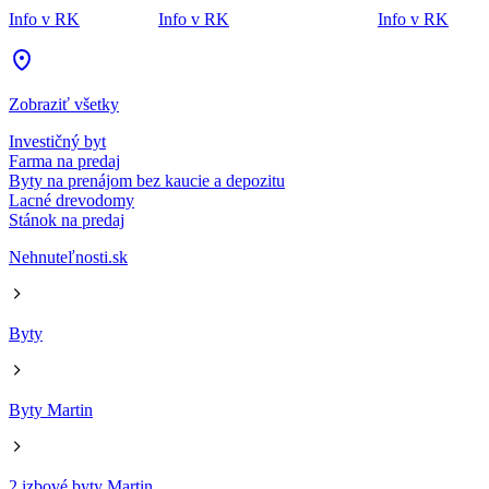
Info v RK
Info v RK
Info v RK
Zobraziť všetky
Investičný byt
Farma na predaj
Byty na prenájom bez kaucie a depozitu
Lacné drevodomy
Stánok na predaj
Nehnuteľnosti.sk
Byty
Byty Martin
2 izbové byty Martin