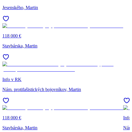
Jesenského, Martin
118 000 €
Stavbárska, Martin
Info v RK
Nám. protifašistických bojovníkov, Martin
118 000 €
Info
Stavbárska, Martin
Nám.