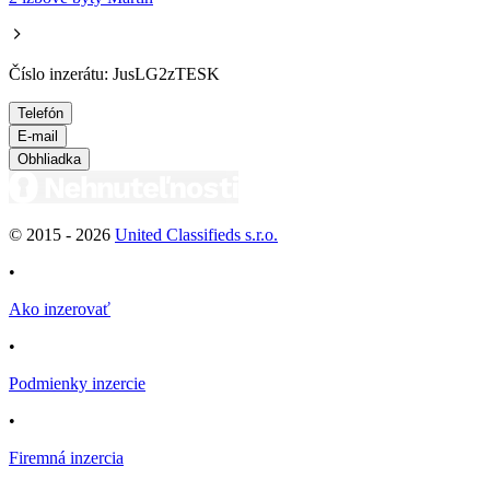
Číslo inzerátu: JusLG2zTESK
Telefón
E-mail
Obhliadka
© 2015 -
2026
United Classifieds s.r.o.
•
Ako inzerovať
•
Podmienky inzercie
•
Firemná inzercia