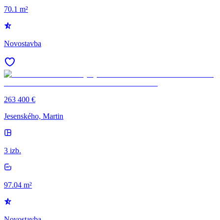
70.1 m²
Novostavba
263 400 €
Jesenského, Martin
3 izb.
97.04 m²
Novostavba