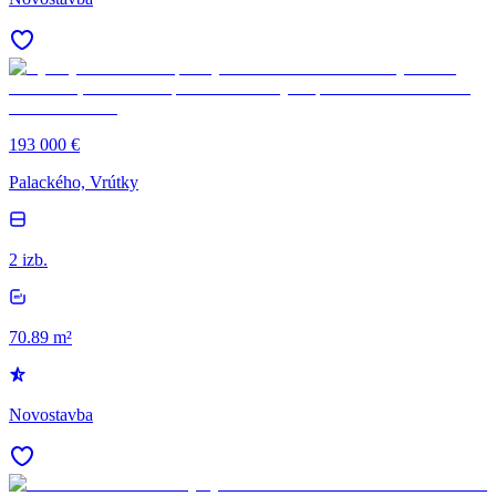
193 000 €
Palackého, Vrútky
2 izb.
70.89 m²
Novostavba