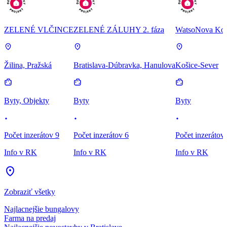
ZELENÉ VLČINCE
ZELENÉ ZÁLUHY 2. fáza
WatsoNova Koš
Žilina, Pražská
Bratislava-Dúbravka, Hanulova
Košice-Sever
Byty, Objekty
Byty
Byty
Počet inzerátov 9
Počet inzerátov 6
Počet inzerátov
Info v RK
Info v RK
Info v RK
Zobraziť všetky
Najlacnejšie bungalovy
Farma na predaj