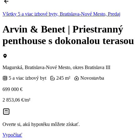
Všetky 5 a viac izbové byty, Bratislava-Nové Mesto, Predaj
Arvin & Benet | Priestranný
penthouse s dokonalou terasou
Magurská, Bratislava-Nové Mesto, okres Bratislava III
5 a viac izbový byt
245 m²
Novostavba
699 000 €
2 853,06 €/m²
Overte si, akú hypotéku môžete získať.
Vypočítať