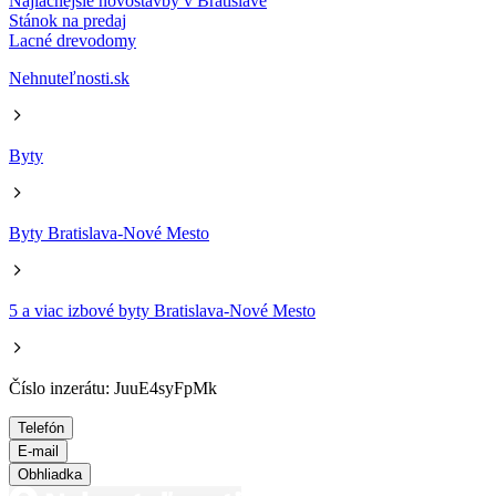
Najlacnejšie novostavby v Bratislave
Stánok na predaj
Lacné drevodomy
Nehnuteľnosti.sk
Byty
Byty Bratislava-Nové Mesto
5 a viac izbové byty Bratislava-Nové Mesto
Číslo inzerátu: JuuE4syFpMk
Telefón
E-mail
Obhliadka