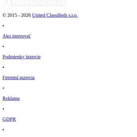
© 2015 -
2026
United Classifieds s.r.o.
•
Ako inzerovať
•
Podmienky inzercie
•
Firemná inzercia
•
Reklama
•
GDPR
•