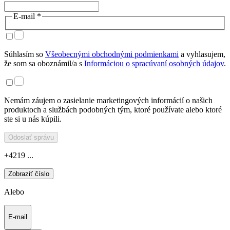
E-mail *
Súhlasím so
Všeobecnými obchodnými podmienkami
a vyhlasujem,
že som sa oboznámil/a s
Informáciou o spracúvaní osobných údajov
.
Nemám záujem o zasielanie marketingových informácií o našich
produktoch a službách podobných tým, ktoré používate alebo ktoré
ste si u nás kúpili.
Odoslať správu
+4219 ...
Zobraziť číslo
Alebo
E-mail