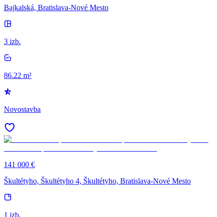
Bajkalská, Bratislava-Nové Mesto
3 izb.
86.22 m²
Novostavba
141 000 €
Škultétyho, Škultétyho 4, Škultétyho, Bratislava-Nové Mesto
1 izb.