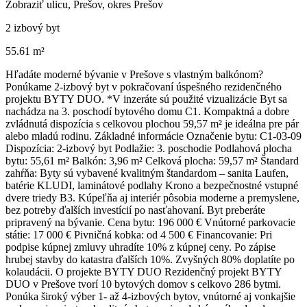
Zobraziť ulicu
, Prešov, okres Prešov
2 izbový byt
55.61 m²
Hľadáte moderné bývanie v Prešove s vlastným balkónom?
Ponúkame 2-izbový byt v pokračovaní úspešného rezidenčného
projektu BYTY DUO. *V inzeráte sú použité vizualizácie Byt sa
nachádza na 3. poschodí bytového domu C1. Kompaktná a dobre
zvládnutá dispozícia s celkovou plochou 59,57 m² je ideálna pre pár
alebo mladú rodinu. Základné informácie Označenie bytu: C1-03-09
Dispozícia: 2-izbový byt Podlažie: 3. poschodie Podlahová plocha
bytu: 55,61 m² Balkón: 3,96 m² Celková plocha: 59,57 m² Štandard
zahŕňa: Byty sú vybavené kvalitným štandardom – sanita Laufen,
batérie KLUDI, laminátové podlahy Krono a bezpečnostné vstupné
dvere triedy B3. Kúpeľňa aj interiér pôsobia moderne a premyslene,
bez potreby ďalších investícií po nasťahovaní. Byt preberáte
pripravený na bývanie. Cena bytu: 196 000 € Vnútorné parkovacie
státie: 17 000 € Pivničná kobka: od 4 500 € Financovanie: Pri
podpise kúpnej zmluvy uhradíte 10% z kúpnej ceny. Po zápise
hrubej stavby do katastra ďalších 10%. Zvyšných 80% doplatíte po
kolaudácii. O projekte BYTY DUO Rezidenčný projekt BYTY
DUO v Prešove tvorí 10 bytových domov s celkovo 286 bytmi.
Ponúka široký výber 1- až 4-izbových bytov, vnútorné aj vonkajšie