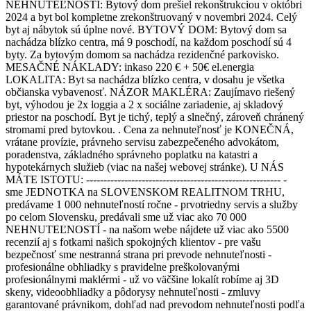
NEHNUTEĽNOSTI: Bytový dom prešiel rekonštrukciou v októbri
2024 a byt bol kompletne zrekonštruovaný v novembri 2024. Celý
byt aj nábytok sú úplne nové. BYTOVÝ DOM: Bytový dom sa
nachádza blízko centra, má 9 poschodí, na každom poschodí sú 4
byty. Za bytovým domom sa nachádza rezidenčné parkovisko.
MESAČNÉ NÁKLADY: inkaso 220 € + 50€ el.energia
LOKALITA: Byt sa nachádza blízko centra, v dosahu je všetka
občianska vybavenosť. NÁZOR MAKLÉRA: Zaujímavo riešený
byt, výhodou je 2x loggia a 2 x sociálne zariadenie, aj skladový
priestor na poschodí. Byt je tichý, teplý a slnečný, zároveň chránený
stromami pred bytovkou. . Cena za nehnuteľnosť je KONEČNÁ,
vrátane provízie, právneho servisu zabezpečeného advokátom,
poradenstva, základného správneho poplatku na katastri a
hypotekárnych služieb (viac na našej webovej stránke). U NÁS
MÁTE ISTOTU: -------------------------------------------------------- -
sme JEDNOTKA na SLOVENSKOM REALITNOM TRHU,
predávame 1 000 nehnuteľností ročne - prvotriedny servis a služby
po celom Slovensku, predávali sme už viac ako 70 000
NEHNUTEĽNOSTÍ - na našom webe nájdete už viac ako 5500
recenzií aj s fotkami našich spokojných klientov - pre vašu
bezpečnosť sme nestranná strana pri prevode nehnuteľnosti -
profesionálne obhliadky s pravidelne preškolovanými
profesionálnymi maklérmi - už vo väčšine lokalít robíme aj 3D
skeny, videoobhliadky a pôdorysy nehnuteľnosti - zmluvy
garantované právnikom, dohľad nad prevodom nehnuteľnosti podľa