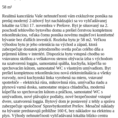
58 m²
Realitná kancelária Vaše nehnuteľnosti vám exkluzívne ponúka na
predaj moderný 2-izbový byt nachádzajúci sa vo vyhľadávanej
lokalite na Ulici 17. novembra v Prešove. Byt je situovaný na 2.
poschodí tehlového bytového domu a prešiel čerstvou kompletnou
rekonštrukciou, vďaka čomu ponúka novému majiteľovi komfortné
bývanie bez ďalších investícií. Rozloha bytu je 58 m2. Veľkou
výhodou bytu je jeho orientácia na východ a západ, ktorá
zabezpečuje dostatok prirodzeného svetla počas celého dňa a
príjemnú klímu v interiéri. Dispozícia bytu vstupná chodba so
vstavanou skriňou a vešiakovou stenou obývacia izba s východom
na uzatvorenú loggiu, samostatná spálňa, kuchyňa, kúpeľňa so
sprchovacím kútom, samostatné WC s vlastným umývadlom. Byt
prešiel kompletnou rekonštrukciou nová elektroinštalácia a všetky
rozvody, nová kuchynská linka vyrobená na mieru, vstavané
spotrebiče – elektrická rúra, mikrovlnná rúra, umývačka riadu a
plynová varná doska, samostatne stojaca chladnička, moderná
kúpeľňa so sprchovacím kútom a práčkou, samostatné WC s
umývadlom, nové plávajúce podlahy, nové bezpečnostné vstupné
dvere, uzatvorená loggia. Bytový dom je postavený z tehly a správu
zabezpečuje spoločnosť Spravbytkomfort Prešov. Mesačné náklady
na bývanie predstavujú približne 160 €, bez nákladov na elektrinu a
plyn. Výhody nehnuteľnosti vyhľadávaná lokalita blízko centra