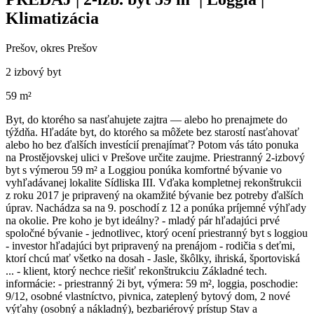
Klimatizácia
Prešov, okres Prešov
2 izbový byt
59 m²
Byt, do ktorého sa nasťahujete zajtra — alebo ho prenajmete do
týždňa. Hľadáte byt, do ktorého sa môžete bez starostí nasťahovať
alebo ho bez ďalších investícií prenajímať? Potom vás táto ponuka
na Prostějovskej ulici v Prešove určite zaujme. Priestranný 2-izbový
byt s výmerou 59 m² a Loggiou ponúka komfortné bývanie vo
vyhľadávanej lokalite Sídliska III. Vďaka kompletnej rekonštrukcii
z roku 2017 je pripravený na okamžité bývanie bez potreby ďalších
úprav. Nachádza sa na 9. poschodí z 12 a ponúka príjemné výhľady
na okolie. Pre koho je byt ideálny? - mladý pár hľadajúci prvé
spoločné bývanie - jednotlivec, ktorý ocení priestranný byt s loggiou
- investor hľadajúci byt pripravený na prenájom - rodičia s deťmi,
ktorí chcú mať všetko na dosah - Jasle, škôlky, ihriská, športoviská
... - klient, ktorý nechce riešiť rekonštrukciu Základné tech.
informácie: - priestranný 2i byt, výmera: 59 m², loggia, poschodie:
9/12, osobné vlastníctvo, pivnica, zateplený bytový dom, 2 nové
výťahy (osobný a nákladný), bezbariérový prístup Stav a