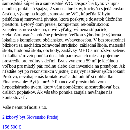
samostatná kúpeľňa a samostatné WC. Dispozícia bytu: vstupná
chodba, praktická špajza, 2 samostatné izby, kuchyňa s jedálenskou
časťou, výstup na loggiu, samostatné WC, kúpeľňa K bytu
prislúcha aj murovaná pivnica, ktorá poskytuje dostatok úložného
priestoru. Bytový dom prešiel kompletnou rekonštrukciou:
zateplenie, nová strecha, nové výťahy, výmena stúpačiek,
zrekonštruované spoločné priestory. Veľkou výhodou je výborná
lokalita s kompletnou občianskou vybavenosťou. V bezprostrednej
blízkosti sa nachádza zdravotné stredisko, základná škola, materská
škola, hudobná škola, obchody, zastávky MHD a množstvo zelene.
Lokalita zároveň ponúka dostatok parkovacích miest a príjemné
prostredie pre rodiny s deťmi. Byt s výmerou 59 m² je ideálnou
voľbou pre mladý pár, rodinu alebo ako investícia na prenájom. Ak
hľadáte byt po rekonštrukcii v jednej z najvyhľadávanejších lokalít
Prešova, neváhajte nás kontaktovať a dohodnúť si obhliadku.
Financovanie: Byt je možné financovať prostredníctvom
hypotekárneho úveru, ktorý vám pomôžeme sprostredkovať bez
ďalších poplatkov. Ak vás táto ponuka zaujala neváhajte nás
kontaktovať .
Vaše nehnuteľnosti s.r.o.
2 izbový byt Slovensko Predaj
156 500 €