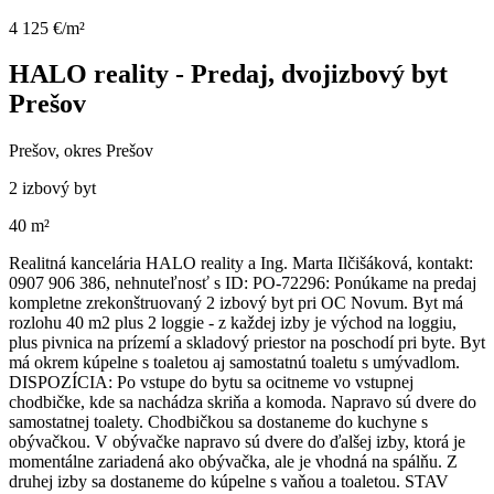
4 125 €/m²
HALO reality - Predaj, dvojizbový byt
Prešov
Prešov, okres Prešov
2 izbový byt
40 m²
Realitná kancelária HALO reality a Ing. Marta Ilčišáková, kontakt:
0907 906 386, nehnuteľnosť s ID: PO-72296: Ponúkame na predaj
kompletne zrekonštruovaný 2 izbový byt pri OC Novum. Byt má
rozlohu 40 m2 plus 2 loggie - z každej izby je východ na loggiu,
plus pivnica na prízemí a skladový priestor na poschodí pri byte. Byt
má okrem kúpelne s toaletou aj samostatnú toaletu s umývadlom.
DISPOZÍCIA: Po vstupe do bytu sa ocitneme vo vstupnej
chodbičke, kde sa nachádza skriňa a komoda. Napravo sú dvere do
samostatnej toalety. Chodbičkou sa dostaneme do kuchyne s
obývačkou. V obývačke napravo sú dvere do ďalšej izby, ktorá je
momentálne zariadená ako obývačka, ale je vhodná na spálňu. Z
druhej izby sa dostaneme do kúpelne s vaňou a toaletou. STAV