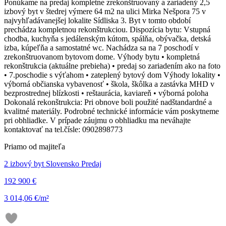
Ponúkame na predaj kompletne zrekonštruovaný a zariadený 2,5
izbový byt v štedrej výmere 64 m2 na ulici Mirka Nešpora 75 v
najvyhľadávanejšej lokalite Sídliska 3. Byt v tomto období
prechádza kompletnou rekonštrukciou. Dispozícia bytu: Vstupná
chodba, kuchyňa s jedálenským kútom, spálňa, obývačka, detská
izba, kúpeľňa a samostatné wc. Nachádza sa na 7 poschodí v
zrekonštruovanom bytovom dome. Výhody bytu • kompletná
rekonštrukcia (aktuálne prebieha) • predaj so zariadením ako na foto
• 7.poschodie s výťahom • zateplený bytový dom Výhody lokality •
výborná občianska vybavenosť • škola, škôlka a zastávka MHD v
bezprostrednej blízkosti • reštaurácia, kaviareň • výborná poloha
Dokonalá rekonštrukcia: Pri obnove boli použité nadštandardné a
kvalitné materiály. Podrobné technické informácie vám poskytneme
pri obhliadke. V prípade záujmu o obhliadku ma neváhajte
kontaktovať na tel.čísle: 0902898773
Priamo od majiteľa
2 izbový byt Slovensko Predaj
192 900 €
3 014,06 €/m²