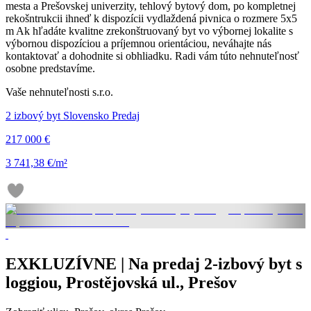
mesta a Prešovskej univerzity, tehlový bytový dom, po kompletnej
rekošntrukcii ihneď k dispozícii vydlaždená pivnica o rozmere 5x5
m Ak hľadáte kvalitne zrekonštruovaný byt vo výbornej lokalite s
výbornou dispozíciou a príjemnou orientáciou, neváhajte nás
kontaktovať a dohodnite si obhliadku. Radi vám túto nehnuteľnosť
osobne predstavíme.
Vaše nehnuteľnosti s.r.o.
2 izbový byt Slovensko Predaj
217 000 €
3 741,38 €/m²
EXKLUZÍVNE | Na predaj 2-izbový byt s
loggiou, Prostějovská ul., Prešov