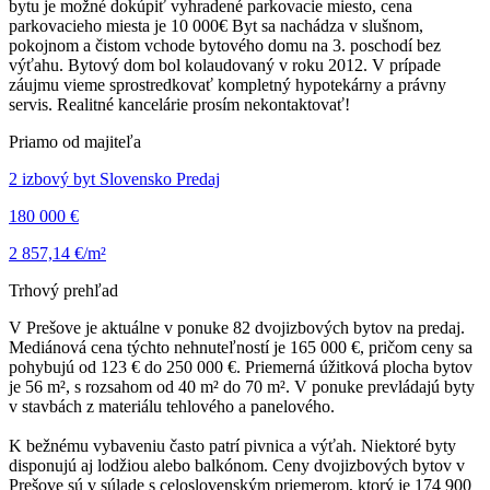
bytu je možné dokúpiť vyhradené parkovacie miesto, cena
parkovacieho miesta je 10 000€ Byt sa nachádza v slušnom,
pokojnom a čistom vchode bytového domu na 3. poschodí bez
výťahu. Bytový dom bol kolaudovaný v roku 2012. V prípade
záujmu vieme sprostredkovať kompletný hypotekárny a právny
servis. Realitné kancelárie prosím nekontaktovať!
Priamo od majiteľa
2 izbový byt Slovensko Predaj
180 000 €
2 857,14 €/m²
Trhový prehľad
V Prešove je aktuálne v ponuke 82 dvojizbových bytov na predaj.
Mediánová cena týchto nehnuteľností je 165 000 €, pričom ceny sa
pohybujú od 123 € do 250 000 €. Priemerná úžitková plocha bytov
je 56 m², s rozsahom od 40 m² do 70 m². V ponuke prevládajú byty
v stavbách z materiálu tehlového a panelového.
K bežnému vybaveniu často patrí pivnica a výťah. Niektoré byty
disponujú aj lodžiou alebo balkónom. Ceny dvojizbových bytov v
Prešove sú v súlade s celoslovenským priemerom, ktorý je 174 900