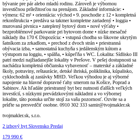
bývanie pre pár alebo mladú rodinu. Zároveň je výbornou
investičnou príležitosťou na prenájom. Základné informácie: •
výmera: 62 m² • orientácia: východ • 9. poschodie z 12 • kompletná
rekonštrukcia • predáva sa takmer kompletne zariadený • loggia •
murovaná pivnica • zateplený bytový dom • nové výťahy •
bezproblémové parkovanie pri bytovom dome • nízke mesačné
náklady iba 170 € Dispozícia: • vstupná chodba so šikovne ukrytým
šatníkom za zrkadlom, • prechod z dvoch strán • priestranná
obývacia izba, • samostatná kuchyňa s jedálenským kútom a
výstupom na loggiu, • spálňa, • kúpeľňa s WC. Lokalita: Sídlisko III
patrí medzi najžiadanejšie lokality v Prešove. V pešej dostupnosti sa
nachádza kompletná občianska vybavenosť – materské a základné
školy, potraviny, reštaurácie, detské ihriská, poliklinika, kúpalisko,
cyklochodník aj zastávky MHD. Veľkou výhodou je aj výborné
napojenie na hlavné dopravné ťahy smerom na Košice, Poprad a
Sabinov. Ak hľadáte priestranný byt bez nutnosti ďalších veľkých
investícií, s nízkymi prevádzkovými nákladmi a vo výbornej
lokalite, táto ponuka určite stojí za vašu pozornosť. Ozvite sa a
príďte sa presvedčiť osobne. 0910 302 333 samir@tvojmakler.sk
tvojmakler.sk, s.r.o.
2 izbový byt Slovensko Predaj
179 990 €