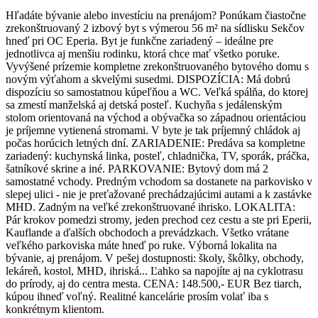
Hľadáte bývanie alebo investíciu na prenájom? Ponúkam čiastočne
zrekonštruovaný 2 izbový byt s výmerou 56 m² na sídlisku Sekčov
hneď pri OC Eperia. Byt je funkčne zariadený – ideálne pre
jednotlivca aj menšiu rodinku, ktorá chce mať všetko poruke.
Vyvýšené prízemie kompletne zrekonštruovaného bytového domu s
novým výťahom a skvelými susedmi. DISPOZÍCIA: Má dobrú
dispozíciu so samostatnou kúpeľňou a WC. Veľká spálňa, do ktorej
sa zmestí manželská aj detská posteľ. Kuchyňa s jedálenským
stolom orientovaná na východ a obývačka so západnou orientáciou
je príjemne vytienená stromami. V byte je tak príjemný chládok aj
počas horúcich letných dní. ZARIADENIE: Predáva sa kompletne
zariadený: kuchynská linka, posteľ, chladnička, TV, sporák, práčka,
šatníkové skrine a iné. PARKOVANIE: Bytový dom má 2
samostatné vchody. Predným vchodom sa dostanete na parkovisko v
slepej ulici - nie je preťažované prechádzajúcimi autami a k zastávke
MHD. Zadným na veľké zrekonštruované ihrisko. LOKALITA:
Pár krokov pomedzi stromy, jeden prechod cez cestu a ste pri Eperii,
Kauflande a ďalších obchodoch a prevádzkach. Všetko vrátane
veľkého parkoviska máte hneď po ruke. Výborná lokalita na
bývanie, aj prenájom. V pešej dostupnosti: školy, škôlky, obchody,
lekáreň, kostol, MHD, ihriská... Ľahko sa napojíte aj na cyklotrasu
do prírody, aj do centra mesta. CENA: 148.500,- EUR Bez tiarch,
kúpou ihneď voľný. Realitné kancelárie prosím volať iba s
konkrétnym klientom.