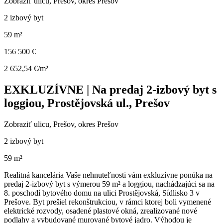
Zobraziť ulicu
, Prešov, okres Prešov
2 izbový byt
59 m²
156 500 €
2 652,54 €/m²
EXKLUZÍVNE | Na predaj 2-izbový byt s
loggiou, Prostějovská ul., Prešov
Zobraziť ulicu
, Prešov, okres Prešov
2 izbový byt
59 m²
Realitná kancelária Vaše nehnuteľnosti vám exkluzívne ponúka na
predaj 2-izbový byt s výmerou 59 m² a loggiou, nachádzajúci sa na
8. poschodí bytového domu na ulici Prostějovská, Sídlisko 3 v
Prešove. Byt prešiel rekonštrukciou, v rámci ktorej boli vymenené
elektrické rozvody, osadené plastové okná, zrealizované nové
podlahy a vybudované murované bytové jadro. Výhodou je