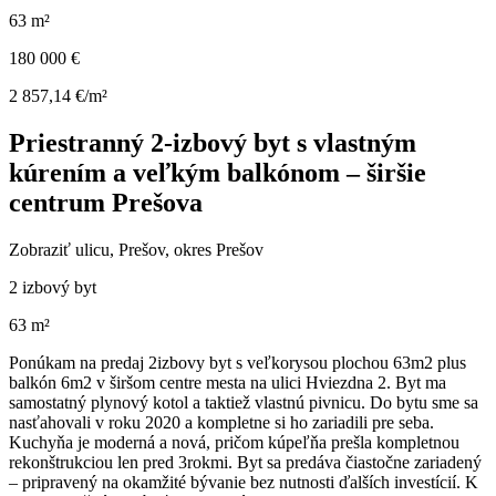
63 m²
180 000 €
2 857,14 €/m²
Priestranný 2-izbový byt s vlastným
kúrením a veľkým balkónom – širšie
centrum Prešova
Zobraziť ulicu
, Prešov, okres Prešov
2 izbový byt
63 m²
Ponúkam na predaj 2izbovy byt s veľkorysou plochou 63m2 plus
balkón 6m2 v širšom centre mesta na ulici Hviezdna 2. Byt ma
samostatný plynový kotol a taktiež vlastnú pivnicu. Do bytu sme sa
nasťahovali v roku 2020 a kompletne si ho zariadili pre seba.
Kuchyňa je moderná a nová, pričom kúpeľňa prešla kompletnou
rekonštrukciou len pred 3rokmi. Byt sa predáva čiastočne zariadený
– pripravený na okamžité bývanie bez nutnosti ďalších investícií. K