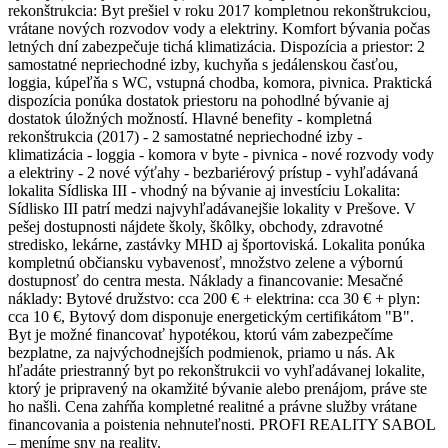
rekonštrukcia: Byt prešiel v roku 2017 kompletnou rekonštrukciou,
vrátane nových rozvodov vody a elektriny. Komfort bývania počas
letných dní zabezpečuje tichá klimatizácia. Dispozícia a priestor: 2
samostatné nepriechodné izby, kuchyňa s jedálenskou časťou,
loggia, kúpeľňa s WC, vstupná chodba, komora, pivnica. Praktická
dispozícia ponúka dostatok priestoru na pohodlné bývanie aj
dostatok úložných možností. Hlavné benefity - kompletná
rekonštrukcia (2017) - 2 samostatné nepriechodné izby -
klimatizácia - loggia - komora v byte - pivnica - nové rozvody vody
a elektriny - 2 nové výťahy - bezbariérový prístup - vyhľadávaná
lokalita Sídliska III - vhodný na bývanie aj investíciu Lokalita:
Sídlisko III patrí medzi najvyhľadávanejšie lokality v Prešove. V
pešej dostupnosti nájdete školy, škôlky, obchody, zdravotné
stredisko, lekárne, zastávky MHD aj športoviská. Lokalita ponúka
kompletnú občiansku vybavenosť, množstvo zelene a výbornú
dostupnosť do centra mesta. Náklady a financovanie: Mesačné
náklady: Bytové družstvo: cca 200 € + elektrina: cca 30 € + plyn:
cca 10 €, Bytový dom disponuje energetickým certifikátom "B".
Byt je možné financovať hypotékou, ktorú vám zabezpečíme
bezplatne, za najvýchodnejších podmienok, priamo u nás. Ak
hľadáte priestranný byt po rekonštrukcii vo vyhľadávanej lokalite,
ktorý je pripravený na okamžité bývanie alebo prenájom, práve ste
ho našli. Cena zahŕňa kompletné realitné a právne služby vrátane
financovania a poistenia nehnuteľnosti. PROFI REALITY SABOL
– meníme sny na reality.