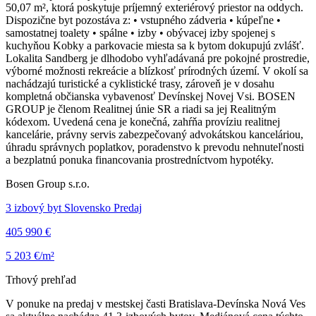
50,07 m², ktorá poskytuje príjemný exteriérový priestor na oddych.
Dispozične byt pozostáva z: • vstupného zádveria • kúpeľne •
samostatnej toalety • spálne • izby • obývacej izby spojenej s
kuchyňou Kobky a parkovacie miesta sa k bytom dokupujú zvlášť.
Lokalita Sandberg je dlhodobo vyhľadávaná pre pokojné prostredie,
výborné možnosti rekreácie a blízkosť prírodných území. V okolí sa
nachádzajú turistické a cyklistické trasy, zároveň je v dosahu
kompletná občianska vybavenosť Devínskej Novej Vsi. BOSEN
GROUP je členom Realitnej únie SR a riadi sa jej Realitným
kódexom. Uvedená cena je konečná, zahŕňa províziu realitnej
kancelárie, právny servis zabezpečovaný advokátskou kanceláriou,
úhradu správnych poplatkov, poradenstvo k prevodu nehnuteľnosti
a bezplatnú ponuka financovania prostredníctvom hypotéky.
Bosen Group s.r.o.
3 izbový byt Slovensko Predaj
405 990 €
5 203 €/m²
Trhový prehľad
V ponuke na predaj v mestskej časti Bratislava-Devínska Nová Ves