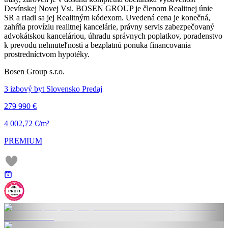
Devínskej Novej Vsi. BOSEN GROUP je členom Realitnej únie
SR a riadi sa jej Realitným kódexom. Uvedená cena je konečná,
zahŕňa províziu realitnej kancelárie, právny servis zabezpečovaný
advokátskou kanceláriou, úhradu správnych poplatkov, poradenstvo
k prevodu nehnuteľnosti a bezplatnú ponuka financovania
prostredníctvom hypotéky.
Bosen Group s.r.o.
3 izbový byt Slovensko Predaj
279 990 €
4 002,72 €/m²
PREMIUM