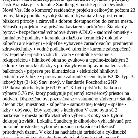
časti Bratislavy – v lokalite Sandberg v mestskej časti Devínska
Nová Ves. Ide o komorný rezidenčný projekt s celkovým počtom 23
bytov, ktorý ponúka vysoký štandard bývania v bezprostrednej
blízkosti prírody a zároveň s dobrou dostupnosťou do centra mesta.
Súčasťou projektu je aj privátna kaviareň s pekárňou. Štandardy
bytov: • bezpečnostné vchodové dvere ADLO • sadrové omietky •
laminátové podlahy • keramická dlažba a keramický obklad v
kúpeľni a v kuchyni • kúpeľne vybavené zariaďovacími predmetmi
zdravotechniky • vodné podlahové kúrenie • kúrenie zabezpečené
cez tepelné čerpadlo vzduch - voda • centrálne vetranie s
rekuperáciou • hliníkové okná so zvukovo a tepelne-izolačným 3
sklom • keramické dlažby s protišmykovou úpravou na terasách a
balkónoch • príprava pre klimatizáciu • elektrické hliníkové
exteriérové žalúzie • parkovanie zahrnuté v cene bytu B2.08 Typ: 3-
izbový byt (3+kk) Stav: nový, v štandarde Poschodie: 2NP
Úžitková plocha bytu je 69,95 m². K bytu prislúcha balkón o
výmere 5,76 m², ktorý poskytuje príjemný exteriérový priestor na
oddych. Dispozične byt pozostáva z: • vstupného zádveria • šatníka
/ technickej miestnosti • kúpeľne • samostatnej toalety • spálne •
izby • obývacej izby spojenej s kuchyňou V cene bytu sú 2
parkovacie miesta podľa vlastného výberu. Kobky sa k bytom
dokupujú zvlášť. Lokalita Sandberg je dlhodobo vyhľadávaná pre
pokojné prostredie, výborné možnosti rekreácie a blízkosť
prírodných území. V okolí sa nachádzajú turistické a cyklistické
trasy, zároveň je v dosahu kompletná občianska vybavenosť