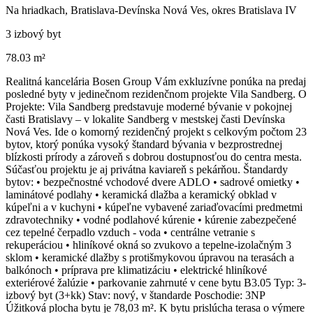
Na hriadkach, Bratislava-Devínska Nová Ves, okres Bratislava IV
3 izbový byt
78.03 m²
Realitná kancelária Bosen Group Vám exkluzívne ponúka na predaj
posledné byty v jedinečnom rezidenčnom projekte Vila Sandberg. O
Projekte: Vila Sandberg predstavuje moderné bývanie v pokojnej
časti Bratislavy – v lokalite Sandberg v mestskej časti Devínska
Nová Ves. Ide o komorný rezidenčný projekt s celkovým počtom 23
bytov, ktorý ponúka vysoký štandard bývania v bezprostrednej
blízkosti prírody a zároveň s dobrou dostupnosťou do centra mesta.
Súčasťou projektu je aj privátna kaviareň s pekárňou. Štandardy
bytov: • bezpečnostné vchodové dvere ADLO • sadrové omietky •
laminátové podlahy • keramická dlažba a keramický obklad v
kúpeľni a v kuchyni • kúpeľne vybavené zariaďovacími predmetmi
zdravotechniky • vodné podlahové kúrenie • kúrenie zabezpečené
cez tepelné čerpadlo vzduch - voda • centrálne vetranie s
rekuperáciou • hliníkové okná so zvukovo a tepelne-izolačným 3
sklom • keramické dlažby s protišmykovou úpravou na terasách a
balkónoch • príprava pre klimatizáciu • elektrické hliníkové
exteriérové žalúzie • parkovanie zahrnuté v cene bytu B3.05 Typ: 3-
izbový byt (3+kk) Stav: nový, v štandarde Poschodie: 3NP
Úžitková plocha bytu je 78,03 m². K bytu prislúcha terasa o výmere