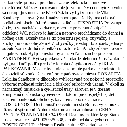
balkónoch• príprava pre klimatizáciu• elektrické hliníkové
exteriérové žalúzie• parkovanie nie je zahrnuté v cene bytu• pivnice
sa dokupujú samostatne B1.05 3-izbový byt v projekte Vila
Sandberg, situovaný na 1.nadzemnom podlaží. Byt má celkovú
podlahovú plochu 94 m² vrátane balkóna. DISPOZÍCIA Pri vstupe
do bytu sa nachádza zádverie, oproti je priestranná kúpeľňa a
oddelené WC, naľavo je šatník a napravo prechádzame do dennej a
nočnej časti. Dostávame sa do priestoru spojenej obývačky s
kuchyňou o rozlohe 29 m². Z obývačky je vstup do 2 izieb, jedna je
so šatníkom a druhá má balkón o rozlohe 6 m². Izby sú orientované
na juhozápad. Byt je priestranný a má veľa úložného priestoru.
ZARIADENIE: Byt sa predáva v štandarde alebo možnosť zariadiť
byt „na kľúč“ podľa predstáv klienta nábytkom značky IKEA.
PARKOVANIE V cene bytu nie je zahrnuté parkovacie miesto. K
dispozícii sú vonkajšie a vnútorné parkovacie miesta. LOKALITA
Lokalita Sandberg je dlhodobo vyhľadávaná pre pokojné prostredie,
výborné možnosti rekreácie a blízkosť prírodných území. V okolí sa
nachádzajú turistické a cyklistické trasy, zároveň je v dosahu
kompletná občianska vybavenosť: doktori pre dospelých aj deti,
lekáreň, bankomat, obchody, kaviareň alebo reštaurácie.
DOSTUPNOSŤ Dostupnosť do centra mesta Bratislavy je možná
rôznymi spôsobmi. Autom, vlakom alebo autobusom. CENA
BYTU V ŠTANDARDE: 349.990€ Realitný maklér: Mgr. Stanka
Luciaková, tel: +421 905 925 338, email: luciakova@bosen.sk
BOSEN GROUP je členom Realitnej únie SR a riadi sa jej