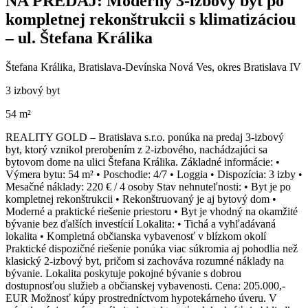
NA PREDAJ: Moderný 3-izbový byt po
kompletnej rekonštrukcii s klimatizáciou
– ul. Štefana Králika
Štefana Králika, Bratislava-Devínska Nová Ves, okres Bratislava IV
3 izbový byt
54 m²
REALITY GOLD – Bratislava s.r.o. ponúka na predaj 3-izbový
byt, ktorý vznikol prerobením z 2-izbového, nachádzajúci sa
bytovom dome na ulici Štefana Králika. Základné informácie: •
Výmera bytu: 54 m² • Poschodie: 4/7 • Loggia • Dispozícia: 3 izby •
Mesačné náklady: 220 € / 4 osoby Stav nehnuteľnosti: • Byt je po
kompletnej rekonštrukcii • Rekonštruovaný je aj bytový dom •
Moderné a praktické riešenie priestoru • Byt je vhodný na okamžité
bývanie bez ďalších investícií Lokalita: • Tichá a vyhľadávaná
lokalita • Kompletná občianska vybavenosť v blízkom okolí
Praktické dispozičné riešenie ponúka viac súkromia aj pohodlia než
klasický 2-izbový byt, pričom si zachováva rozumné náklady na
bývanie. Lokalita poskytuje pokojné bývanie s dobrou
dostupnosťou služieb a občianskej vybavenosti. Cena: 205.000,-
EUR Možnosť kúpy prostredníctvom hypotekárneho úveru. V