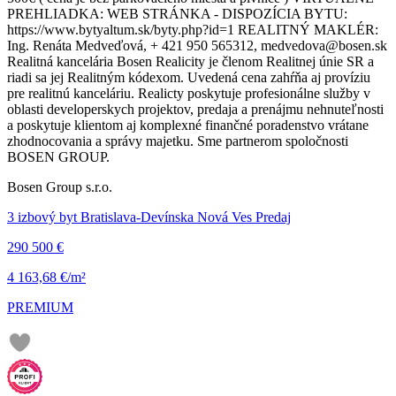
PREHLIADKA: WEB STRÁNKA - DISPOZÍCIA BYTU:
https://www.bytyaltum.sk/byty.php?id=1 REALITNÝ MAKLÉR:
Ing. Renáta Medveďová, + 421 950 565312, medvedova@bosen.sk
Realitná kancelária Bosen Realicity je členom Realitnej únie SR a
riadi sa jej Realitným kódexom. Uvedená cena zahŕňa aj províziu
pre realitnú kanceláriu. Realicty poskytuje profesionálne služby v
oblasti developerskych projektov, predaja a prenájmu nehnuteľnosti
a poskytuje klientom aj komplexné finančné poradenstvo vrátane
zhodnocovania a správy majetku. Sme partnerom spoločnosti
BOSEN GROUP.
Bosen Group s.r.o.
3 izbový byt Bratislava-Devínska Nová Ves Predaj
290 500 €
4 163,68 €/m²
PREMIUM