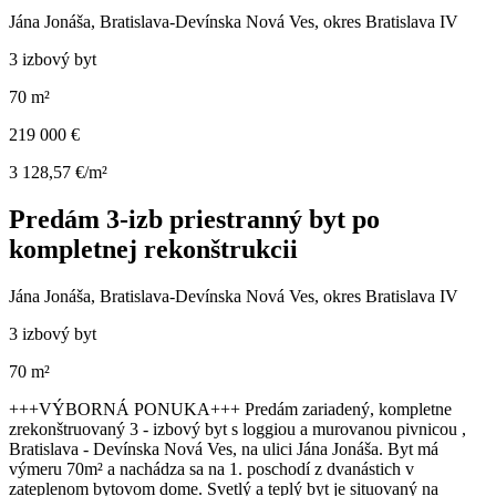
Jána Jonáša, Bratislava-Devínska Nová Ves, okres Bratislava IV
3 izbový byt
70 m²
219 000 €
3 128,57 €/m²
Predám 3-izb priestranný byt po
kompletnej rekonštrukcii
Jána Jonáša, Bratislava-Devínska Nová Ves, okres Bratislava IV
3 izbový byt
70 m²
+++VÝBORNÁ PONUKA+++ Predám zariadený, kompletne
zrekonštruovaný 3 - izbový byt s loggiou a murovanou pivnicou ,
Bratislava - Devínska Nová Ves, na ulici Jána Jonáša. Byt má
výmeru 70m² a nachádza sa na 1. poschodí z dvanástich v
zateplenom bytovom dome. Svetlý a teplý byt je situovaný na