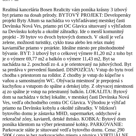
Realitná kancelária Bosen Realicity vám ponúka krásny 3 izbový
byt priamo na dosah prírody. BYTOVÝ PROJEKT: Developersky
projekt Byty Altum sa nachádza vo vyhľadávanej mestskej časti
Devínska Nová Ves, priamo pri OC Glavica situovaný s výhľadom
na Devínsku kobylu a okolité záhradky. Ide o menší komunitný
projekt - 39 bytov vo dvoch bytových domoch. V okolí je veľa
zelene, možnosti turistiky, cyklo trasa alebo len relax malej
kaviarničke priamo v projekte. Ideálne miesto pre plnohodnotné
bývanie. BYT: 3 izbový byt o celkovej výmere 81,20 m2 z toho byt
je o výmere 69,77 m2 a balkón o výmere 11,43 m2, Byt sa
nachádza na 2. poschodí zo 4. a je orientovaný na juhovýchod. Byt
sa predáva v prevedení štandard. DISPOZÍCIA: Vstup do bytu tvorí
chodba s priestorom na rolldor. Z chodby je vstup do kúpeľne s
vaňou a samostnaným WC. Obývacia miestnosť je prepojená s
kuchyňou a vstupom do spálne a detskej izby. Z obyvacej miestnosti
aj zo spálne je vstup na priestranný balkón. LOKALITA: Bytový
dom sa nachádza v tichej lokalite, v mestskej časti Devínska Nová
Ves, vedľa obchodného centra OC Glavica. Výhodou je výhľad
priamo na Devínsku kobylu a okolité záhradky. V blízkosťi
bytového domu je zástavka MHD, supermarket, oddychové a
rekreačné zóny, kaviareň, detské ihrisko. KOBKA: Bytový dom
ponúka klientom na výber priestranné kobky. PARKOVANIE:
Parkovacie státie je situované vedľa bytového domu. Cena: 290
500€ ( cena je bez parkovacieho miesta a pivnice ) VIRTUÁLNE