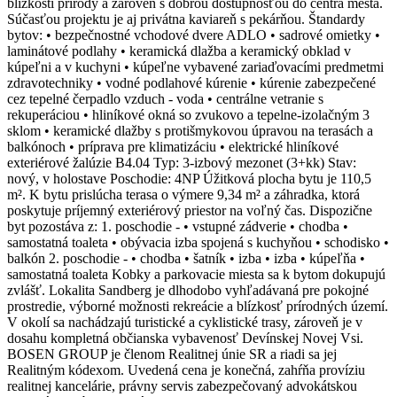
blízkosti prírody a zároveň s dobrou dostupnosťou do centra mesta.
Súčasťou projektu je aj privátna kaviareň s pekárňou. Štandardy
bytov: • bezpečnostné vchodové dvere ADLO • sadrové omietky •
laminátové podlahy • keramická dlažba a keramický obklad v
kúpeľni a v kuchyni • kúpeľne vybavené zariaďovacími predmetmi
zdravotechniky • vodné podlahové kúrenie • kúrenie zabezpečené
cez tepelné čerpadlo vzduch - voda • centrálne vetranie s
rekuperáciou • hliníkové okná so zvukovo a tepelne-izolačným 3
sklom • keramické dlažby s protišmykovou úpravou na terasách a
balkónoch • príprava pre klimatizáciu • elektrické hliníkové
exteriérové žalúzie B4.04 Typ: 3-izbový mezonet (3+kk) Stav:
nový, v holostave Poschodie: 4NP Úžitková plocha bytu je 110,5
m². K bytu prislúcha terasa o výmere 9,34 m² a záhradka, ktorá
poskytuje príjemný exteriérový priestor na voľný čas. Dispozične
byt pozostáva z: 1. poschodie - • vstupné zádverie • chodba •
samostatná toaleta • obývacia izba spojená s kuchyňou • schodisko •
balkón 2. poschodie - • chodba • šatník • izba • izba • kúpeľňa •
samostatná toaleta Kobky a parkovacie miesta sa k bytom dokupujú
zvlášť. Lokalita Sandberg je dlhodobo vyhľadávaná pre pokojné
prostredie, výborné možnosti rekreácie a blízkosť prírodných území.
V okolí sa nachádzajú turistické a cyklistické trasy, zároveň je v
dosahu kompletná občianska vybavenosť Devínskej Novej Vsi.
BOSEN GROUP je členom Realitnej únie SR a riadi sa jej
Realitným kódexom. Uvedená cena je konečná, zahŕňa províziu
realitnej kancelárie, právny servis zabezpečovaný advokátskou