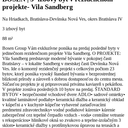
projekte- Vila Sandberg
Na Hriadkach, Bratislava-Devínska Nová Ves, okres Bratislava IV
3 izbový byt
88 m²
Bosen Group Vám exkluzívne ponúka na predaj posledné byty v
jedinečnom rezidenčnom projekte Vila Sandberg. O PROJEKTE:
Vila Sandberg predstavuje moderné bývanie v pokojnej časti
Bratislavy – v lokalite Sandberg v mestskej časti Devínska Nová
Ves. Ide o komorný rezidenčný projekt s celkovým počtom 23
bytov, ktorý ponúka vysoký štandard bývania v bezprostrednej
blízkosti prírody a zároveň s dobrou dostupnosťou do centra mesta.
Súčasťou projektu je aj pripravovaná privátna kaviareň s pekárňou.
V projekte zostáva posledných 10 bytov na predaj. ŠTANDARD
BYTOV • bezpečnostné vchodové dvere ADLO• sadrové omietky•
kvalitné laminátové podlahy• keramická dlažba a keramický obklad
v kúpeľni a v kuchyni• kúpeľne vybavené zariaďovacími
predmetmi zdravotechniky• vodné podlahové kúrenie• kúrenie
zabezpečené cez tepelné čerpadlo vzduch - voda• centrálne vetranie
s rekuperáciou• hliníkové okná so zvukovo a tepelne-izolačným 3
sklom• keramické dlažby s protišmykovou úpravou na terasách a