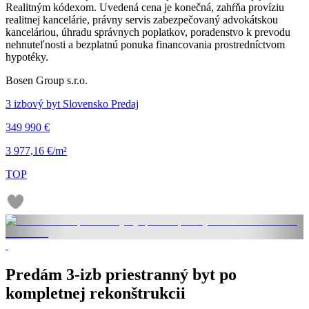
Realitným kódexom. Uvedená cena je konečná, zahŕňa províziu
realitnej kancelárie, právny servis zabezpečovaný advokátskou
kanceláriou, úhradu správnych poplatkov, poradenstvo k prevodu
nehnuteľnosti a bezplatnú ponuka financovania prostredníctvom
hypotéky.
Bosen Group s.r.o.
3 izbový byt Slovensko Predaj
349 990 €
3 977,16 €/m²
TOP
Predám 3-izb priestranný byt po
kompletnej rekonštrukcii