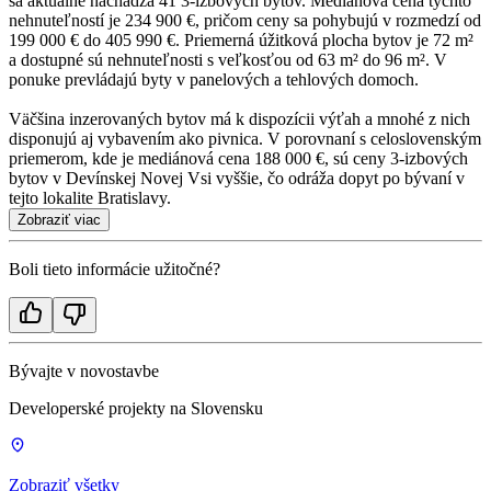
sa aktuálne nachádza 41 3-izbových bytov. Mediánová cena týchto
nehnuteľností je 234 900 €, pričom ceny sa pohybujú v rozmedzí od
199 000 € do 405 990 €. Priemerná úžitková plocha bytov je 72 m²
a dostupné sú nehnuteľnosti s veľkosťou od 63 m² do 96 m². V
ponuke prevládajú byty v panelových a tehlových domoch.
Väčšina inzerovaných bytov má k dispozícii výťah a mnohé z nich
disponujú aj vybavením ako pivnica. V porovnaní s celoslovenským
priemerom, kde je mediánová cena 188 000 €, sú ceny 3-izbových
bytov v Devínskej Novej Vsi vyššie, čo odráža dopyt po bývaní v
tejto lokalite Bratislavy.
Zobraziť viac
Boli tieto informácie užitočné?
Bývajte v novostavbe
Developerské projekty na Slovensku
Zobraziť všetky