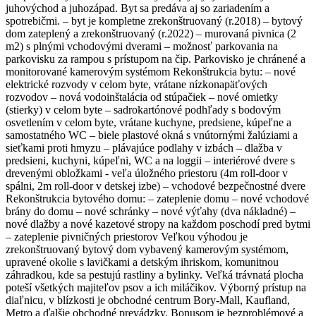
juhovýchod a juhozápad. Byt sa predáva aj so zariadením a
spotrebičmi. – byt je kompletne zrekonštruovaný (r.2018) – bytový
dom zateplený a zrekonštruovaný (r.2022) – murovaná pivnica (2
m2) s plnými vchodovými dverami – možnosť parkovania na
parkovisku za rampou s prístupom na čip. Parkovisko je chránené a
monitorované kamerovým systémom Rekonštrukcia bytu: – nové
elektrické rozvody v celom byte, vrátane nízkonapäťových
rozvodov – nová vodoinštalácia od stúpačiek – nové omietky
(stierky) v celom byte – sadrokartónové podhľady s bodovým
osvetlením v celom byte, vrátane kuchyne, predsiene, kúpeľne a
samostatného WC – biele plastové okná s vnútornými žalúziami a
sieťkami proti hmyzu – plávajúce podlahy v izbách – dlažba v
predsieni, kuchyni, kúpeľni, WC a na loggii – interiérové dvere s
drevenými obložkami - veľa úložného priestoru (4m roll-door v
spálni, 2m roll-door v detskej izbe) – vchodové bezpečnostné dvere
Rekonštrukcia bytového domu: – zateplenie domu – nové vchodové
brány do domu – nové schránky – nové výťahy (dva nákladné) –
nové dlažby a nové kazetové stropy na každom poschodí pred bytmi
– zateplenie pivničných priestorov Veľkou výhodou je
zrekonštruovaný bytový dom vybavený kamerovým systémom,
upravené okolie s lavičkami a detským ihriskom, komunitnou
záhradkou, kde sa pestujú rastliny a bylinky. Veľká trávnatá plocha
poteší všetkých majiteľov psov a ich miláčikov. Výborný prístup na
diaľnicu, v blízkosti je obchodné centrum Bory-Mall, Kaufland,
Metro a ďalšie obchodné prevádzky. Bonusom je bezproblémové a