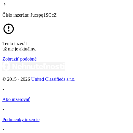
Číslo inzerátu: Jucspq1SCcZ
Tento inzerát
už nie je aktuálny.
Zobraziť podobné
© 2015 -
2026
United Classifieds s.r.o.
•
Ako inzerovať
•
Podmienky inzercie
•