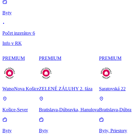
Byty
Počet inzerátov 6
Info v RK
PREMIUM
PREMIUM
PREMIUM
WatsoNova Košice
ZELENÉ ZÁLUHY 2. fáza
Saratovská 22
Košice-Sever
Bratislava-Dúbravka, Hanulova
Bratislava-Dúbrav
Byty
Byty
Byty, Priestory