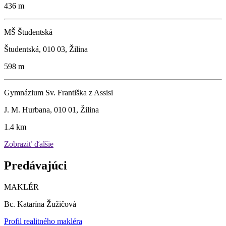
436 m
MŠ Študentská
Študentská, 010 03, Žilina
598 m
Gymnázium Sv. Františka z Assisi
J. M. Hurbana, 010 01, Žilina
1.4 km
Zobraziť ďalšie
Predávajúci
MAKLÉR
Bc. Katarína Žužičová
Profil realitného makléra