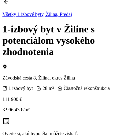
Všetky 1 izbové byty, Žilina, Predaj
1-izbový byt v Žiline s
potenciálom vysokého
zhodnotenia
Závodská cesta 8, Žilina, okres Žilina
1 izbový byt
28 m²
Čiastočná rekonštrukcia
111 900 €
3 996,43 €/m²
Overte si, akú hypotéku môžete získať.