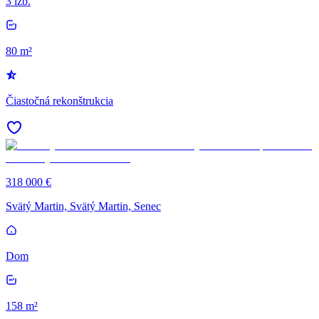
3 izb.
80 m²
Čiastočná rekonštrukcia
318 000 €
Svätý Martin, Svätý Martin, Senec
Dom
158 m²