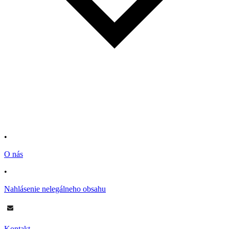
•
O nás
•
Nahlásenie nelegálneho obsahu
Kontakt