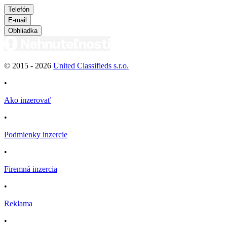
Telefón
E-mail
Obhliadka
© 2015 -
2026
United Classifieds s.r.o.
•
Ako inzerovať
•
Podmienky inzercie
•
Firemná inzercia
•
Reklama
•