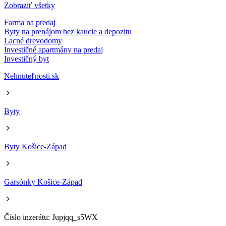
Zobraziť všetky
Farma na predaj
Byty na prenájom bez kaucie a depozitu
Lacné drevodomy
Investičné apartmány na predaj
Investičný byt
Nehnuteľnosti.sk
Byty
Byty Košice-Západ
Garsónky Košice-Západ
Číslo inzerátu: Jupjqq_s5WX